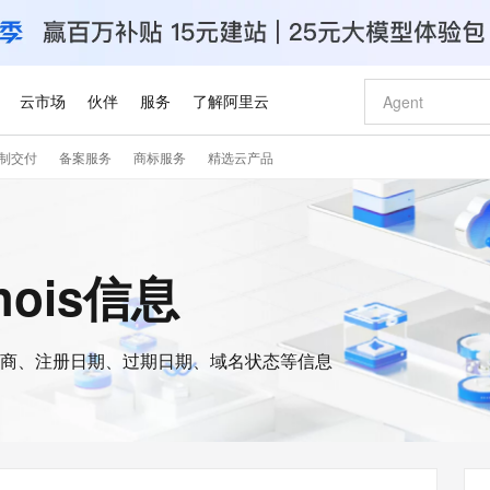
云市场
伙伴
服务
了解阿里云
制交付
备案服务
商标服务
精选云产品
AI 特惠
数据与 API
成为产品伙伴
企业增值服务
最佳实践
价格计算器
AI 场景体
基础软件
产品伙伴合
阿里云认证
市场活动
配置报价
大模型
自助选配和估算价格
新方式
睿译宝，AI翻译排版一步到位
智启 AI 普惠权益
产品生态集成认证中心
企业支持计划
云上春晚
域名与网站
千问官方 MaaS 平台，为开发者和 Agent 而生，新用户赠送 1 亿 + tokens 额度
Qwen Aud
AI Coding
阿里云Maa
2026 阿里云
云服务器 E
为企业打
数据集
Windows
大模型认证
模型
NEW
NEW
交付可用成果
值低价云产品抢先购
上传文档即自动完成翻译和格式还原
至高享 1亿+免费 tokens，加速 Al 应用落地
提供智能易用的域名与建站服务
智能编程，一键
安全可靠、
hois信息
产品生态伙伴
专家技术服务
云上奥运之旅
弹性计算合作
阿里云中企出
手机三要素
宝塔 Linux
全部认证
价格优势
有专属领域专家
GLM-5.2：长任务时代开源旗舰模型
阿里云 OPC 创新助力计划
千问大模型
即刻拥有 DeepS
AI 电商营销
对象存储 O
大模型
产品生态伙伴工作台
企业增值服务台
云栖战略参考
云存储合作计
云栖大会
身份实名认证
CentOS
训练营
推动算力普惠，释放技术红利
最高返9万
多领域专家智能体,一键组建 AI 虚拟交付团队
快速构建应用程序和网站，即刻迈出上云第一步
至高百万元 Token 补贴，加速一人公司成长
多元化、高性能、安全可靠的大模型服务
真正可用的 1M 上下文,一次完成代码全链路开发
轻松解锁专属 Dee
从图文生成到
云上的中国
数据库合作计
活动全景
短信
Docker
图片和
商、注册日期、过期日期、域名状态等信息
站式影视创作平台
Hermes Agent，打造自进化智能体
Token Plan 模型订阅计划
数字证书管理服务（原SSL证书）
5 分钟轻松部署
AI 广告创作
无影云电脑
企业成长
NEW
信息公告
看见新力量
云网络合作计
OCR 文字识别
JAVA
证享300元代金券
可视化编排打通从文字构思到成片全链路闭环
全托管，含MySQL、PostgreSQL、SQL Server、MariaDB多引擎
自主进化，持久记忆，越用越聪明
Qwen3.8-Max 首发尝鲜，限时加量 10 倍，夜间低至2折
实现全站HTTPS，呈现可信的WEB访问
图文、视频一
随时随地安
Kimi-K3
HappyHors
NEW
魔搭 Mode
loud
服务实践
官网公告
Kimi 最新旗舰模型，长程编程与推理利器
让文字生成流
金融模力时刻
Salesforce O
版
发票查验
全能环境
Claude Code + GStack 打造工程团队
千问办公，限时限量积分加倍
Qoder
低代码高效构
AI 建站
短信服务
型
NEW
作计划
计划
创新中心
魔搭 ModelSc
健康状态
理服务
让AI从“聊天伙伴”进化为能干活的“数字员工”
安装技能 GStack，拥有专属 AI 工程团队
你的AI工作搭子，覆盖日常办公高频场景
面向真实软件的智能体编程平台
0 代码专业建
客户案例
天气预报查询
操作系统
Deepseek-v4-pro
HappyHors
态合作计划