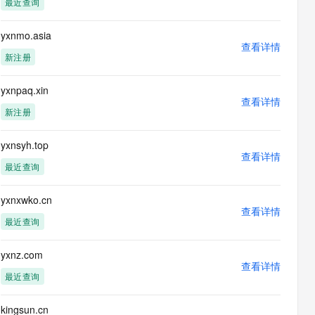
最近查询
息提取
与 AI 智能体进行实时音视频通话
从文本、图片、视频中提取结构化的属性信息
构建支持视频理解的 AI 音视频实时通话应用
yxnmo.asia
查看详情
t.diy 一步搞定创意建站
构建大模型应用的安全防护体系
新注册
通过自然语言交互简化开发流程,全栈开发支持
通过阿里云安全产品对 AI 应用进行安全防护
yxnpaq.xin
查看详情
新注册
yxnsyh.top
查看详情
最近查询
yxnxwko.cn
查看详情
最近查询
yxnz.com
查看详情
最近查询
kingsun.cn