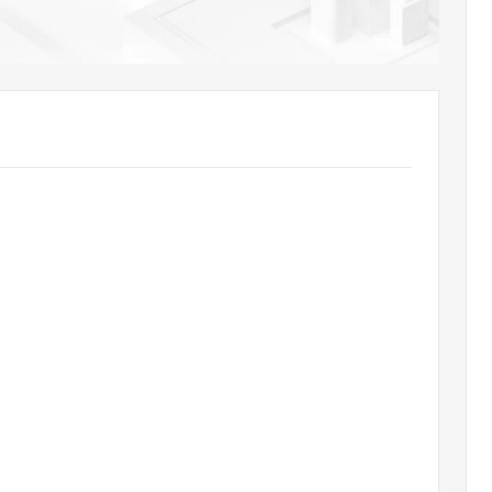
AI 应用
10分钟微调：让0.6B模型媲美235B模
多模态数据信
型
依托云原生高可用架构,实现Dify私有化部署
用1%尺寸在特定领域达到大模型90%以上效果
一个 AI 助手
超强辅助，Bol
即刻拥有 DeepSeek-R1 满血版
在企业官网、通讯软件中为客户提供 AI 客服
多种方案随心选，轻松解锁专属 DeepSeek