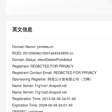
快速部署 Dify，高效搭建 
迁移与运维管理
10 分钟在聊天系统中增加
专有云
英文信息
Domain Name: yxnews.cn
ROID: 20130606s10001s64043959-cn
Domain Status: clientDeleteProhibited
Registrant: REDACTED FOR PRIVACY
Registrant Contact Email: REDACTED FOR PRIVACY
Sponsoring Registrar: 阿里云计算有限公司（万网）
Name Server: f1g1ns1.dnspod.net
Name Server: f1g1ns2.dnspod.net
Registration Time: 2013-06-06 04:01:49
Expiration Time: 2028-06-06 04:01:49
DNSSEC: unsigned