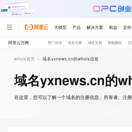
大模型
产品
解决方案
权益
定价
阿里云万网
热门活动
域名注册
域名交易
智能建站
定
大模型
产品
解决方案
权益
定价
云市场
伙伴
服务
了解阿里云
精选产品
精选解决方案
普惠上云
产品定价
精选商城
成为销售伙伴
售前咨询
为什么选择阿里云
千问AI平台
whois首页
>
域名yxnews.cn的whois信息
了解云产品的定价详情
大模型服务平台百炼
千问办公，解锁你的工作
普惠上云 官方力荐
分销伙伴
在线服务
网站建设
什么是云计算
大
大模型服务与应用平台
企业级Agent产品，直接
云服务器38元/年起，超
域名yxnews.cn的w
咨询伙伴
多端小程序
技术领先
云上成本管理
售后服务
轻量应用服务器
Agency Agents：拥
官方推荐返现计划
大模型
精选产品
精选解决方案
Salesforce 国际版订阅
稳定可靠
管理和优化成本
推荐新用户得奖励，单订单
销售伙伴合作计划
自助服务
友盟天域
安全合规
人工智能与机器学习
AI
文本生成
在这里，您可以了解一个域名的注册信息、所有者、注册
云数据库 RDS
HappyHorse 打造一
云工开物
无影生态合作计划
在线服务
观测云
分析师报告
高校专属算力普惠，学生认
计算
互联网应用开发
Qwen3.8-Max
HOT
Salesforce On Alibaba C
工单服务
智能体时代全能旗舰模型
Tuya 物联网平台阿里云
研究报告与白皮书
人工智能平台 PAI
快速拥有专属 OpenClaw
大模
Consulting Partner 合
大数据
容器
免费试用
短信专区
一站式AI开发、训练和推
蓝凌 OA
Qwen3.7-Plus
AI 大模型销售与服务生
现代化应用