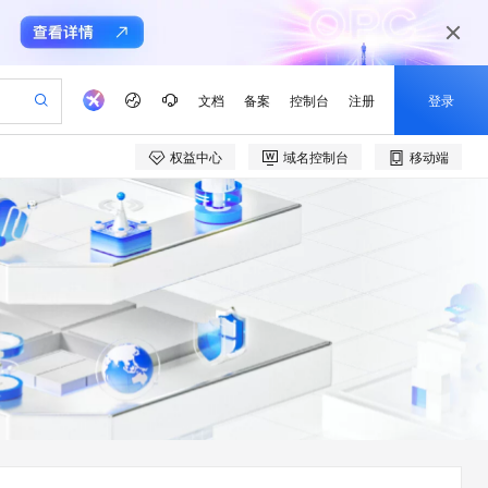
文档
备案
控制台
注册
登录
权益中心
域名控制台
移动端
验
作计划
器
AI 活动
专业服务
服务伙伴合作计划
开发者社区
加入我们
产品动态
服务平台百炼
阿里云 OPC 创新助力计划
一站式生成采购清单，支持单品或批量购买
io：打造专属 AI 语音助手
S产品伙伴计划（繁花）
峰会
CS
造的大模型服务与应用开发平台
一句话生成原生可编辑精美 PPT 文稿
AI 生产力先锋
Al MaaS 服务伙伴赋能合作
域名
博文
Careers
至高可申请百万元
Qwen3.8-Max 模型上线
开启高性价比 AI 编程新体验
弹性可伸缩的云计算服务
Qwen-Audio-3.0-Realtime 端到端实时语音角色扮演
输入一句话想法, 轻松生成专业的 PPT
先锋实践拓展 AI 生产力的边界
Token 补贴，五大权
计划
海大会
伙伴信用分合作计划
商标
问答
社会招聘
益加速 OPC 成功
eek-V4-Pro
SS
一键部署幻兽帕鲁游戏服务器
飞天发布时刻
HOT
Open Search 向量检索版支
划
备案
电子书
校园招聘
pSeek-V4-Pro
视频创作，一键激活电商全链路生产力
稳定、安全、高性价比、高性能的云存储服务
一键购买专属联机服务器，轻松开启游戏
所见，即是所愿
持视频检索 Pipeline 功能
更多支持
划
公司注册
镜像站
视频生成
语音识别与合成
专属 QwenPaw
漫剧工坊：一站式动画创作平台
AI 实训营
HOT
应用身份服务 (IDaaS)
合作伙伴培训与认证
划
上云迁移
站生成，高效打造优质广告素材
全接入的云上超级电脑
从聊天伙伴进化为能主动干活的本地数字员工
快速生产连贯的高质量长漫剧
从基础到进阶，Agent 创客手把手教你
OpenClaw 管理能力上线
e-1.1-T2V
Qwen3-TTS-Flash
lScope
我要反馈
查询合作伙伴
畅细腻的高质量视频
离线语音合成大模型，多语言方言自适应，低延迟高稳定
n Alibaba Cloud ISV 合作
代维服务
建企业门户网站
10 分钟搭建微信、支付宝小程序
MaxCompute MaxFrame 提
创新加速
ope
登录合作伙伴管理后台
我要建议
站，无忧落地极速上线
以可视化方式快速构建移动和 PC 门户网站
国内短信简单易用，安全可靠，秒级触达，全球覆盖200+国家和地区。
高效部署网站，快速应用到小程序
供自动弹性内存功能
e-1.1-I2V
Cosyvoice-V3-Flash