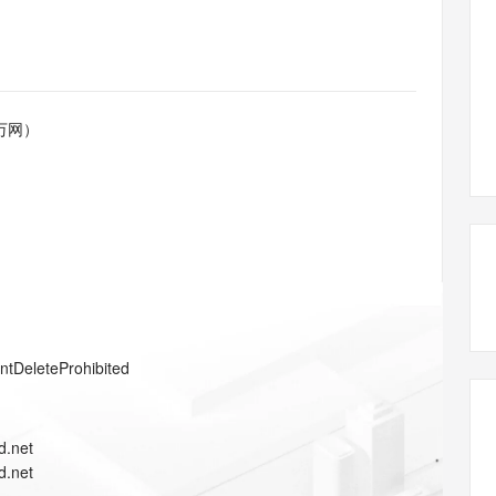
态智能体模型
旗舰 MoE 大模型，百万上下文与顶尖推理能力
图生视频，流
同享
万小智 AI 建站低至 15元/月
Qoder CN
AI 短剧/漫剧
云原生数据库 
快递物流查询
WordPress
成为服务伙
高校合作
点，立即开启云上创新
覆盖公网/内网、递归/权威、移动APP等全场景解析服务
送.CN域名，送备案服务码
基于千问大模型等，支持代码智能生成、研发智能问答
AI助力短剧
GLM-5.2
Wan2.7-T
Ubuntu
服务生态伙伴
视觉 Coding、空间感知、多模态思考等全面升级
1M上下文，专为长程任务能力而生
云工开物
企业应用
Works
Night Plan 支持 Qwen 3.8-Max
云原生大数据计算服务 MaxCompute
AI 办公
容器服务 Kub
NEW
Red Hat
30+ 款产品免费体验
Data Agent 驱动的一站式 Data+AI 开发治理平台
夜间 5 折，Qwen/Meoo/TokenPlan 客户专享
面向分析的企业级SaaS模式云数据仓库
AI智能应用
提供一站式管
科研合作
万网）
ERP
堂（旗舰版）
SUSE
智能客服
AI 应用构建
大模型原生
CRM
防护产品
2个月
自动承接线索
建站小程序
Qoder
大模型服务平台百炼-应用模版
OA 办公系统
HOT
NEW
面向真实软件
个人版上线、团队版降价；千问3.8-Max首发发尝鲜
丰富多元化的应用模版和解决方案
力提升
财税管理
模板建站
万有无界
大模型服务平台百炼-智能体
400电话
定制建站
的模型效果
灵活可视化地构建企业级 Agent
方案
广告营销
模板小程序
秒悟
人工智能平台 PAI
entDeleteProhibited
定制小程序
云端极速 AI 
新一代 AI 视频生成模型，深度适配广告营销等场景
AI Native 的算法工程平台，一站式完成建模、训练、推理服务部署
APP 开发
d.net
建站系统
d.net