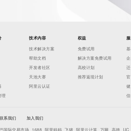
价
技术内容
权益
服
技术解决方案
免费试用
基
帮助文档
解决方案免费试用
企
开发者社区
高校计划
迁
天池大赛
推荐返现计划
官
器
阿里云认证
健
管理
信
联系我们
加入我们
巴国际交易市场
1688
阿里妈妈
飞猪
阿里云计算
万网
高德
UC