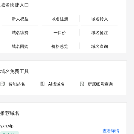
安全
畅自然，细节丰富
高表现力语音合成大模型，语音克隆听感自然
我要投诉
PolarDB
域名快捷入口
上云场景组合购
Milvus 弹性伸缩功能新增节
伴
漫剧创作，剧本、分镜、视频高效生成
100%兼容MySQL、PostgreSQL，兼容Oracle，支持集中和分布式
覆盖90%+业务场景，专享组合折扣价
点支持范围
2V
VPN
Fun-ASR
新人权益
域名注册
域名转入
文戏情感细腻自然，动作戏激烈拳拳到肉，实现更强表演能力
支持中英文自由切换，具备更强的噪声鲁棒性
ernetes 版 ACK
云聚AI 严选权益
AI 原生数据库服务发布
SSL 证书
，一键激活高效办公新体验
理容器应用的 K8s 服务
精选AI产品，从模型到应用全链提效
Agent 数据网关
域名续费
一口价
域名抢注
堡垒机
AI 用量加速计划
云原生数据库 PolarDB
应用
域名回购
价格总览
防火墙
域名查询
、识别商机，让客服更高效、服务更出色。
新老同享，达量后返
Agentic Database 发布
千问办公
主机安全
NEW
的智能体编程平台
一站式AI生产力平台
域名免费工具
AI 应用及服务市场
伶鹊
企业级人与Agent协作平台，接入和调度多个数字员工
智能客服平台，对话机器人、对话分析、智能外呼
智能起名
AI找域名
所属账号查询
AI 应用
大模型服务平台百炼 - 全妙
大模型
应用创作平台
多模态内容创作工具，已接入 DeepSeek
自然语言处理
推荐域名
数据标注
yxn.vip
机器学习
查看详情