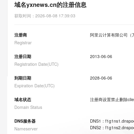
存储
天池大赛
能看、能想、能动手的多模
域名yxnews.cn的注册信息
云解析DNS
解决方案免费试用 新老
电子合同
最高领取价值200元试用
安全
网络与CDN
AI 算法大赛
Qwen3-VL-Plus
获取时间
：
2026-08-08 17:39:03
畅捷通
大数据开发治理平台 Data
AI 产品 免费试用
网络
安全
云开发大赛
Tableau 订阅
1亿+ 大模型 tokens 和 
注册商
阿里云计算有限公司（
可观测
入门学习赛
中间件
AI空中课堂在线直播课
云防火墙
140+云产品 免费试用
Registrar
大模型服务
上云与迁云
云原生的云上边界网络安全
产品新客免费试用，最长1
数据库
生态解决方案
注册日期
2013-06-06
千问AI平台-Token Plan
企业出海
大模型ACA认证体验
大数据计算
Registration Date(UTC)
助力企业全员 AI 认知与能
行业生态解决方案
政企业务
媒体服务
千问AI平台-模型体验
到期日期
2028-06-06
开发者生态解决方案
在线体验全尺寸、多种模态
Expiration Date(UTC)
企业服务与云通信
AI 开发和 AI 应用解决
Happy 系列大模型
域名与网站
域名状态
注册商设置禁止删除
cli
Domain Status
终端用户计算
DNS服务器
DNS
1
：
f1g1ns1.dnspo
Serverless
大模型解决方案
DNS
2
：
f1g1ns2.dnspo
Nameserver
开发工具