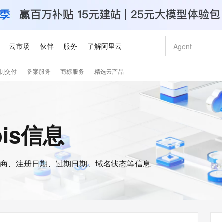
云市场
伙伴
服务
了解阿里云
制交付
备案服务
商标服务
精选云产品
AI 特惠
数据与 API
成为产品伙伴
企业增值服务
最佳实践
价格计算器
AI 场景体
基础软件
产品伙伴合
阿里云认证
市场活动
配置报价
大模型
自助选配和估算价格
新方式
睿译宝，AI翻译排版一步到位
智启 AI 普惠权益
产品生态集成认证中心
企业支持计划
云上春晚
域名与网站
千问官方 MaaS 平台，为开发者和 Agent 而生，新用户赠送 1 亿 + tokens 额度
Qwen Aud
AI Coding
阿里云Maa
2026 阿里云
云服务器 E
为企业打
数据集
Windows
大模型认证
模型
NEW
NEW
交付可用成果
值低价云产品抢先购
上传文档即自动完成翻译和格式还原
至高享 1亿+免费 tokens，加速 Al 应用落地
提供智能易用的域名与建站服务
智能编程，一键
安全可靠、
ois信息
产品生态伙伴
专家技术服务
云上奥运之旅
弹性计算合作
阿里云中企出
手机三要素
宝塔 Linux
全部认证
价格优势
有专属领域专家
GLM-5.2：长任务时代开源旗舰模型
阿里云 OPC 创新助力计划
千问大模型
即刻拥有 DeepS
AI 电商营销
对象存储 O
大模型
产品生态伙伴工作台
企业增值服务台
云栖战略参考
云存储合作计
云栖大会
身份实名认证
CentOS
训练营
推动算力普惠，释放技术红利
最高返9万
多领域专家智能体,一键组建 AI 虚拟交付团队
快速构建应用程序和网站，即刻迈出上云第一步
至高百万元 Token 补贴，加速一人公司成长
多元化、高性能、安全可靠的大模型服务
真正可用的 1M 上下文,一次完成代码全链路开发
轻松解锁专属 Dee
从图文生成到
云上的中国
数据库合作计
活动全景
短信
Docker
图片和
商、注册日期、过期日期、域名状态等信息
站式影视创作平台
Hermes Agent，打造自进化智能体
Token Plan 模型订阅计划
数字证书管理服务（原SSL证书）
5 分钟轻松部署
AI 广告创作
无影云电脑
企业成长
NEW
信息公告
看见新力量
云网络合作计
OCR 文字识别
JAVA
证享300元代金券
可视化编排打通从文字构思到成片全链路闭环
全托管，含MySQL、PostgreSQL、SQL Server、MariaDB多引擎
自主进化，持久记忆，越用越聪明
Qwen3.8-Max 首发尝鲜，限时加量 10 倍，夜间低至2折
实现全站HTTPS，呈现可信的WEB访问
图文、视频一
随时随地安
Kimi-K3
HappyHors
NEW
魔搭 Mode
loud
服务实践
官网公告
Kimi 最新旗舰模型，长程编程与推理利器
让文字生成流
金融模力时刻
Salesforce O
版
发票查验
全能环境
Claude Code + GStack 打造工程团队
千问办公，限时限量积分加倍
Qoder
低代码高效构
AI 建站
短信服务
型
NEW
作计划
计划
创新中心
魔搭 ModelSc
健康状态
理服务
让AI从“聊天伙伴”进化为能干活的“数字员工”
安装技能 GStack，拥有专属 AI 工程团队
你的AI工作搭子，覆盖日常办公高频场景
面向真实软件的智能体编程平台
0 代码专业建
客户案例
天气预报查询
操作系统
Deepseek-v4-pro
HappyHors
态合作计划