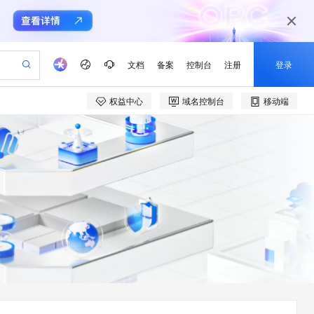
文档
备案
控制台
注册
登录
权益中心
域名控制台
移动端
验
作计划
器
AI 活动
专业服务
服务伙伴合作计划
开发者社区
加入我们
产品动态
服务平台百炼
阿里云 OPC 创新助力计划
一站式生成采购清单，支持单品或批量购买
io：打造专属 AI 语音助手
S产品伙伴计划（繁花）
峰会
CS
造的大模型服务与应用开发平台
一句话生成原生可编辑精美 PPT 文稿
AI 生产力先锋
Al MaaS 服务伙伴赋能合作
域名
博文
Careers
至高可申请百万元
Qwen3.8-Max 模型上线
开启高性价比 AI 编程新体验
弹性可伸缩的云计算服务
Qwen-Audio-3.0-Realtime 端到端实时语音角色扮演
输入一句话想法, 轻松生成专业的 PPT
先锋实践拓展 AI 生产力的边界
Token 补贴，五大权
计划
海大会
伙伴信用分合作计划
商标
问答
社会招聘
益加速 OPC 成功
eek-V4-Pro
SS
一键部署幻兽帕鲁游戏服务器
飞天发布时刻
HOT
Open Search 向量检索版支
划
备案
电子书
校园招聘
pSeek-V4-Pro
视频创作，一键激活电商全链路生产力
稳定、安全、高性价比、高性能的云存储服务
一键购买专属联机服务器，轻松开启游戏
所见，即是所愿
持视频检索 Pipeline 功能
更多支持
划
公司注册
镜像站
视频生成
语音识别与合成
专属 QwenPaw
漫剧工坊：一站式动画创作平台
AI 实训营
HOT
应用身份服务 (IDaaS)
合作伙伴培训与认证
划
上云迁移
站生成，高效打造优质广告素材
全接入的云上超级电脑
从聊天伙伴进化为能主动干活的本地数字员工
快速生产连贯的高质量长漫剧
从基础到进阶，Agent 创客手把手教你
OpenClaw 管理能力上线
e-1.1-T2V
Qwen3-TTS-Flash
lScope
我要反馈
查询合作伙伴
畅细腻的高质量视频
离线语音合成大模型，多语言方言自适应，低延迟高稳定
n Alibaba Cloud ISV 合作
代维服务
建企业门户网站
10 分钟搭建微信、支付宝小程序
MaxCompute MaxFrame 提
创新加速
ope
登录合作伙伴管理后台
我要建议
站，无忧落地极速上线
以可视化方式快速构建移动和 PC 门户网站
国内短信简单易用，安全可靠，秒级触达，全球覆盖200+国家和地区。
高效部署网站，快速应用到小程序
供自动弹性内存功能
e-1.1-I2V
Cosyvoice-V3-Flash