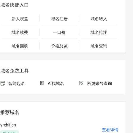
安全
畅自然，细节丰富
高表现力语音合成大模型，语音克隆听感自然
我要投诉
PolarDB
域名快捷入口
上云场景组合购
Milvus 弹性伸缩功能新增节
伴
漫剧创作，剧本、分镜、视频高效生成
100%兼容MySQL、PostgreSQL，兼容Oracle，支持集中和分布式
覆盖90%+业务场景，专享组合折扣价
点支持范围
2V
VPN
Fun-ASR
新人权益
域名注册
域名转入
文戏情感细腻自然，动作戏激烈拳拳到肉，实现更强表演能力
支持中英文自由切换，具备更强的噪声鲁棒性
ernetes 版 ACK
云聚AI 严选权益
AI 原生数据库服务发布
SSL 证书
，一键激活高效办公新体验
理容器应用的 K8s 服务
精选AI产品，从模型到应用全链提效
Agent 数据网关
域名续费
一口价
域名抢注
堡垒机
AI 用量加速计划
云原生数据库 PolarDB
应用
域名回购
价格总览
防火墙
域名查询
、识别商机，让客服更高效、服务更出色。
新老同享，达量后返
Agentic Database 发布
千问办公
主机安全
NEW
的智能体编程平台
一站式AI生产力平台
域名免费工具
AI 应用及服务市场
伶鹊
企业级人与Agent协作平台，接入和调度多个数字员工
智能客服平台，对话机器人、对话分析、智能外呼
智能起名
AI找域名
所属账号查询
AI 应用
大模型服务平台百炼 - 全妙
大模型
应用创作平台
多模态内容创作工具，已接入 DeepSeek
自然语言处理
推荐域名
数据标注
yrxhlf.cn
机器学习
查看详情