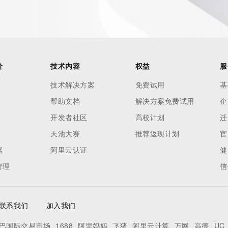
价
技术内容
权益
服
技术解决方案
免费试用
基
帮助文档
解决方案免费试用
企
开发者社区
高校计划
迁
天池大赛
推荐返现计划
官
器
阿里云认证
健
管理
信
联系我们
加入我们
巴国际交易市场
1688
阿里妈妈
飞猪
阿里云计算
万网
高德
UC