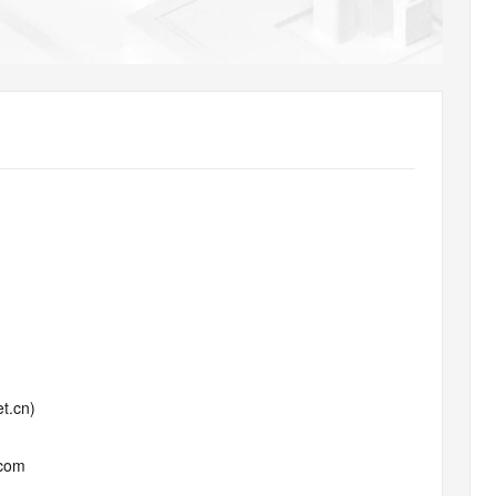
AI 应用
10分钟微调：让0.6B模型媲美235B模
多模态数据信
型
依托云原生高可用架构,实现Dify私有化部署
用1%尺寸在特定领域达到大模型90%以上效果
一个 AI 助手
超强辅助，Bol
即刻拥有 DeepSeek-R1 满血版
在企业官网、通讯软件中为客户提供 AI 客服
多种方案随心选，轻松解锁专属 DeepSeek
t.cn)
.com