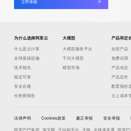
立即体验
Admin Name: 
Admin Organization: 
Admin Street: 
Admin City: 
Admin State/Province: 
为什么选择阿里云
大模型
产品和定
Admin Postal Code: 
什么是云计算
大模型服务平台
全部产品
Admin Country: 
全球基础设施
千问大模型
免费试用
Admin Phone: 
Admin Phone Ext: 
技术领先
模型市场
产品动态
Admin Fax: 
稳定可靠
产品定价
Admin Fax Ext: 
安全合规
配置报价
Admin Email: 
分析师报告
云上成本
Registry Tech ID: REDACTED FOR PRIVACY
Tech Name: 
Tech Organization: 
法律声明
Cookies政策
廉正举报
安全举报
Tech Street: 
Tech City: 
阿里巴巴集团
淘宝网
千问AI平台
天猫
全球速卖通
阿里巴