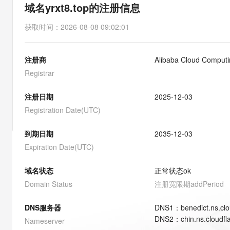
存储
天池大赛
能看、能想、能动手的多模
域名yrxt8.top的注册信息
云解析DNS
解决方案免费试用 新老
电子合同
最高领取价值200元试用
安全
网络与CDN
AI 算法大赛
Qwen3-VL-Plus
获取时间
：
2026-08-08 09:02:01
畅捷通
大数据开发治理平台 Data
AI 产品 免费试用
网络
安全
云开发大赛
Tableau 订阅
1亿+ 大模型 tokens 和 
注册商
Alibaba Cloud Computin
可观测
入门学习赛
中间件
AI空中课堂在线直播课
云防火墙
140+云产品 免费试用
Registrar
大模型服务
上云与迁云
云原生的云上边界网络安全
产品新客免费试用，最长1
数据库
生态解决方案
注册日期
2025-12-03
千问AI平台-Token Plan
企业出海
大模型ACA认证体验
大数据计算
Registration Date(UTC)
助力企业全员 AI 认知与能
行业生态解决方案
政企业务
媒体服务
千问AI平台-模型体验
到期日期
2035-12-03
开发者生态解决方案
在线体验全尺寸、多种模态
Expiration Date(UTC)
企业服务与云通信
AI 开发和 AI 应用解决
Happy 系列大模型
域名与网站
域名状态
正常状态
ok
Domain Status
注册宽限期
addPeriod
终端用户计算
DNS服务器
DNS
1
：
benedict.ns.cl
Serverless
大模型解决方案
DNS
2
：
chin.ns.cloudf
Nameserver
开发工具