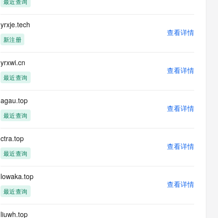
最近查询
息提取
与 AI 智能体进行实时音视频通话
从文本、图片、视频中提取结构化的属性信息
构建支持视频理解的 AI 音视频实时通话应用
yrxje.tech
查看详情
t.diy 一步搞定创意建站
构建大模型应用的安全防护体系
新注册
通过自然语言交互简化开发流程,全栈开发支持
通过阿里云安全产品对 AI 应用进行安全防护
yrxwi.cn
查看详情
最近查询
agau.top
查看详情
最近查询
ctra.top
查看详情
最近查询
lowaka.top
查看详情
最近查询
liuwh.top