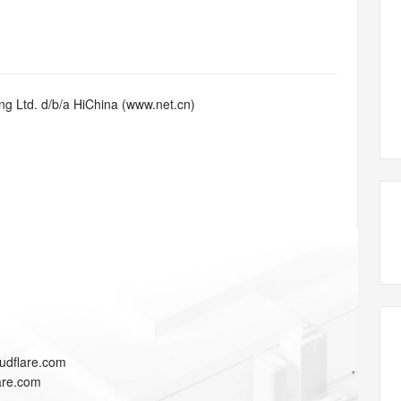
态智能体模型
旗舰 MoE 大模型，百万上下文与顶尖推理能力
图生视频，流
同享
万小智 AI 建站低至 15元/月
Qoder CN
AI 短剧/漫剧
云原生数据库 
快递物流查询
WordPress
成为服务伙
高校合作
点，立即开启云上创新
覆盖公网/内网、递归/权威、移动APP等全场景解析服务
送.CN域名，送备案服务码
基于千问大模型等，支持代码智能生成、研发智能问答
AI助力短剧
GLM-5.2
Wan2.7-T
Ubuntu
服务生态伙伴
视觉 Coding、空间感知、多模态思考等全面升级
1M上下文，专为长程任务能力而生
云工开物
企业应用
Works
Night Plan 支持 Qwen 3.8-Max
云原生大数据计算服务 MaxCompute
AI 办公
容器服务 Kub
NEW
Red Hat
30+ 款产品免费体验
Data Agent 驱动的一站式 Data+AI 开发治理平台
夜间 5 折，Qwen/Meoo/TokenPlan 客户专享
面向分析的企业级SaaS模式云数据仓库
AI智能应用
提供一站式管
科研合作
g Ltd. d/b/a HiChina (www.net.cn)
ERP
堂（旗舰版）
SUSE
智能客服
AI 应用构建
大模型原生
CRM
防护产品
2个月
自动承接线索
建站小程序
Qoder
大模型服务平台百炼-应用模版
OA 办公系统
HOT
NEW
面向真实软件
个人版上线、团队版降价；千问3.8-Max首发发尝鲜
丰富多元化的应用模版和解决方案
力提升
财税管理
模板建站
万有无界
大模型服务平台百炼-智能体
400电话
定制建站
的模型效果
灵活可视化地构建企业级 Agent
方案
广告营销
模板小程序
秒悟
人工智能平台 PAI
定制小程序
云端极速 AI 
新一代 AI 视频生成模型，深度适配广告营销等场景
AI Native 的算法工程平台，一站式完成建模、训练、推理服务部署
APP 开发
oudflare.com
建站系统
lare.com