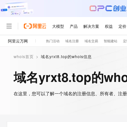
大模型
产品
解决方案
权益
定价
阿里云万网
热门活动
域名注册
域名交易
智能建站
定
大模型
产品
解决方案
权益
定价
云市场
伙伴
服务
了解阿里云
精选产品
精选解决方案
普惠上云
产品定价
精选商城
成为销售伙伴
售前咨询
为什么选择阿里云
千问AI平台
whois首页
>
域名yrxt8.top的whois信息
了解云产品的定价详情
大模型服务平台百炼
千问办公，解锁你的工作
普惠上云 官方力荐
分销伙伴
在线服务
网站建设
什么是云计算
大
大模型服务与应用平台
企业级Agent产品，直接
云服务器38元/年起，超
域名yrxt8.top的wh
咨询伙伴
多端小程序
技术领先
云上成本管理
售后服务
轻量应用服务器
Agency Agents：拥
官方推荐返现计划
大模型
精选产品
精选解决方案
Salesforce 国际版订阅
稳定可靠
管理和优化成本
推荐新用户得奖励，单订单
销售伙伴合作计划
自助服务
友盟天域
安全合规
人工智能与机器学习
AI
文本生成
在这里，您可以了解一个域名的注册信息、所有者、注册
云数据库 RDS
HappyHorse 打造一
云工开物
无影生态合作计划
在线服务
观测云
分析师报告
高校专属算力普惠，学生认
计算
互联网应用开发
Qwen3.8-Max
HOT
Salesforce On Alibaba C
工单服务
智能体时代全能旗舰模型
Tuya 物联网平台阿里云
研究报告与白皮书
人工智能平台 PAI
快速拥有专属 OpenClaw
大模
Consulting Partner 合
大数据
容器
免费试用
短信专区
一站式AI开发、训练和推
蓝凌 OA
Qwen3.7-Plus
AI 大模型销售与服务生
现代化应用