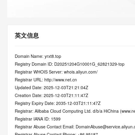
快速部署 Dify，高效搭建 
迁移与运维管理
10 分钟在聊天系统中增加
专有云
英文信息
Domain Name: yrxt8.top
Registry Domain ID: D20251204G10001G_62821329-top
Registrar WHOIS Server: whois.aliyun.com/
Registrar URL: http://www.net.cn
Updated Date: 2025-12-03T21:21:04Z
Creation Date: 2025-12-03T21:11:47Z
Registry Expiry Date: 2035-12-03T21:11:47Z
Registrar: Alibaba Cloud Computing Ltd. d/b/a HiChina (www.ne
Registrar IANA ID: 1599
Registrar Abuse Contact Email: DomainAbuse@service.aliyun
Registrar Abuse Contact Phone: +86.95187