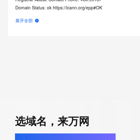
Domain Status: ok https://icann.org/epp#OK
Domain Status: addPeriod https://icann.org/epp#addPeriod
展开全部
Registry Registrant ID: REDACTED FOR PRIVACY
Registrant Name: REDACTED FOR PRIVACY
Registrant Organization: REDACTED FOR PRIVACY
Registrant Street:  REDACTED FOR PRIVACY
Registrant City: REDACTED FOR PRIVACY
Registrant State/Province: jiang su
Registrant Postal Code: REDACTED FOR PRIVACY
Registrant Country: CN
Registrant Phone: REDACTED FOR PRIVACY
Registrant Phone Ext: REDACTED FOR PRIVACY
Registrant Fax: REDACTED FOR PRIVACY
Registrant Fax Ext: REDACTED FOR PRIVACY
选域名，来万网
Registrant Email: Please query the RDDS service of the Registrar
how to contact the Registrant, Admin, or Tech contact of the 
Registry Admin ID: REDACTED FOR PRIVACY