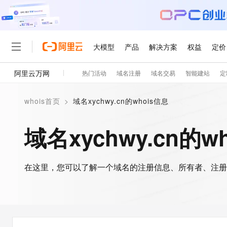
大模型
产品
解决方案
权益
定价
阿里云万网
热门活动
域名注册
域名交易
智能建站
定
大模型
产品
解决方案
权益
定价
云市场
伙伴
服务
了解阿里云
精选产品
精选解决方案
普惠上云
产品定价
精选商城
成为销售伙伴
售前咨询
为什么选择阿里云
千问AI平台
whois首页
>
域名xychwy.cn的whois信息
了解云产品的定价详情
大模型服务平台百炼
千问办公，解锁你的工作
普惠上云 官方力荐
分销伙伴
在线服务
网站建设
什么是云计算
大
大模型服务与应用平台
企业级Agent产品，直接
云服务器38元/年起，超
域名xychwy.cn的w
咨询伙伴
多端小程序
技术领先
云上成本管理
售后服务
轻量应用服务器
Agency Agents：拥
官方推荐返现计划
大模型
精选产品
精选解决方案
Salesforce 国际版订阅
稳定可靠
管理和优化成本
推荐新用户得奖励，单订单
销售伙伴合作计划
自助服务
友盟天域
安全合规
人工智能与机器学习
AI
文本生成
在这里，您可以了解一个域名的注册信息、所有者、注册
云数据库 RDS
HappyHorse 打造一
云工开物
无影生态合作计划
在线服务
观测云
分析师报告
高校专属算力普惠，学生认
计算
互联网应用开发
Qwen3.8-Max
HOT
Salesforce On Alibaba C
工单服务
智能体时代全能旗舰模型
Tuya 物联网平台阿里云
研究报告与白皮书
人工智能平台 PAI
快速拥有专属 OpenClaw
大模
Consulting Partner 合
大数据
容器
免费试用
短信专区
一站式AI开发、训练和推
蓝凌 OA
Qwen3.7-Plus
AI 大模型销售与服务生
现代化应用