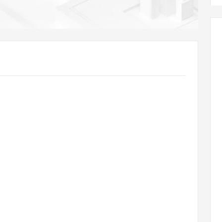
AI 应用
10分钟微调：让0.6B模型媲美235B模
多模态数据信
型
依托云原生高可用架构,实现Dify私有化部署
用1%尺寸在特定领域达到大模型90%以上效果
一个 AI 助手
超强辅助，Bol
即刻拥有 DeepSeek-R1 满血版
在企业官网、通讯软件中为客户提供 AI 客服
多种方案随心选，轻松解锁专属 DeepSeek