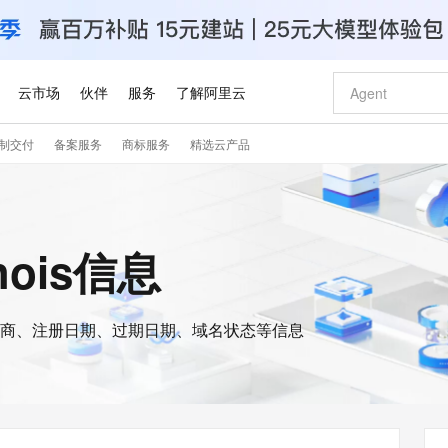
云市场
伙伴
服务
了解阿里云
制交付
备案服务
商标服务
精选云产品
AI 特惠
数据与 API
成为产品伙伴
企业增值服务
最佳实践
价格计算器
AI 场景体
基础软件
产品伙伴合
阿里云认证
市场活动
配置报价
大模型
自助选配和估算价格
新方式
睿译宝，AI翻译排版一步到位
智启 AI 普惠权益
产品生态集成认证中心
企业支持计划
云上春晚
域名与网站
千问官方 MaaS 平台，为开发者和 Agent 而生，新用户赠送 1 亿 + tokens 额度
Qwen Aud
AI Coding
阿里云Maa
2026 阿里云
云服务器 E
为企业打
数据集
Windows
大模型认证
模型
NEW
NEW
交付可用成果
值低价云产品抢先购
上传文档即自动完成翻译和格式还原
至高享 1亿+免费 tokens，加速 Al 应用落地
提供智能易用的域名与建站服务
智能编程，一键
安全可靠、
hois信息
产品生态伙伴
专家技术服务
云上奥运之旅
弹性计算合作
阿里云中企出
手机三要素
宝塔 Linux
全部认证
价格优势
有专属领域专家
GLM-5.2：长任务时代开源旗舰模型
阿里云 OPC 创新助力计划
千问大模型
即刻拥有 DeepS
AI 电商营销
对象存储 O
大模型
产品生态伙伴工作台
企业增值服务台
云栖战略参考
云存储合作计
云栖大会
身份实名认证
CentOS
训练营
推动算力普惠，释放技术红利
最高返9万
多领域专家智能体,一键组建 AI 虚拟交付团队
快速构建应用程序和网站，即刻迈出上云第一步
至高百万元 Token 补贴，加速一人公司成长
多元化、高性能、安全可靠的大模型服务
真正可用的 1M 上下文,一次完成代码全链路开发
轻松解锁专属 Dee
从图文生成到
云上的中国
数据库合作计
活动全景
短信
Docker
图片和
商、注册日期、过期日期、域名状态等信息
站式影视创作平台
Hermes Agent，打造自进化智能体
Token Plan 模型订阅计划
数字证书管理服务（原SSL证书）
5 分钟轻松部署
AI 广告创作
无影云电脑
企业成长
NEW
信息公告
看见新力量
云网络合作计
OCR 文字识别
JAVA
证享300元代金券
可视化编排打通从文字构思到成片全链路闭环
全托管，含MySQL、PostgreSQL、SQL Server、MariaDB多引擎
自主进化，持久记忆，越用越聪明
Qwen3.8-Max 首发尝鲜，限时加量 10 倍，夜间低至2折
实现全站HTTPS，呈现可信的WEB访问
图文、视频一
随时随地安
Kimi-K3
HappyHors
NEW
魔搭 Mode
loud
服务实践
官网公告
Kimi 最新旗舰模型，长程编程与推理利器
让文字生成流
金融模力时刻
Salesforce O
版
发票查验
全能环境
Claude Code + GStack 打造工程团队
千问办公，限时限量积分加倍
Qoder
低代码高效构
AI 建站
短信服务
型
NEW
作计划
计划
创新中心
魔搭 ModelSc
健康状态
理服务
让AI从“聊天伙伴”进化为能干活的“数字员工”
安装技能 GStack，拥有专属 AI 工程团队
你的AI工作搭子，覆盖日常办公高频场景
面向真实软件的智能体编程平台
0 代码专业建
客户案例
天气预报查询
操作系统
Deepseek-v4-pro
HappyHors
态合作计划