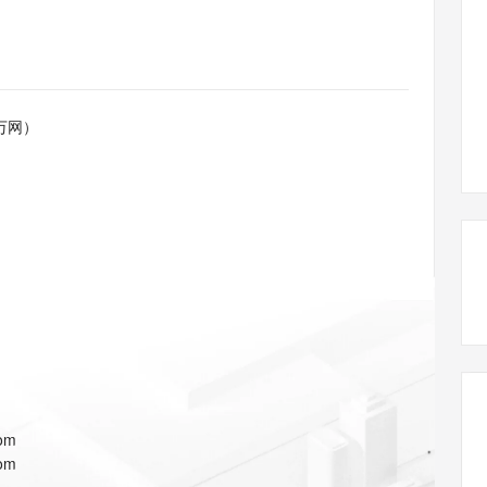
态智能体模型
旗舰 MoE 大模型，百万上下文与顶尖推理能力
图生视频，流
同享
万小智 AI 建站低至 15元/月
Qoder CN
AI 短剧/漫剧
云原生数据库 
快递物流查询
WordPress
成为服务伙
高校合作
点，立即开启云上创新
覆盖公网/内网、递归/权威、移动APP等全场景解析服务
送.CN域名，送备案服务码
基于千问大模型等，支持代码智能生成、研发智能问答
AI助力短剧
GLM-5.2
Wan2.7-T
Ubuntu
服务生态伙伴
视觉 Coding、空间感知、多模态思考等全面升级
1M上下文，专为长程任务能力而生
云工开物
企业应用
Works
Night Plan 支持 Qwen 3.8-Max
云原生大数据计算服务 MaxCompute
AI 办公
容器服务 Kub
NEW
Red Hat
30+ 款产品免费体验
Data Agent 驱动的一站式 Data+AI 开发治理平台
夜间 5 折，Qwen/Meoo/TokenPlan 客户专享
面向分析的企业级SaaS模式云数据仓库
AI智能应用
提供一站式管
科研合作
万网）
ERP
堂（旗舰版）
SUSE
智能客服
AI 应用构建
大模型原生
CRM
防护产品
2个月
自动承接线索
建站小程序
Qoder
大模型服务平台百炼-应用模版
OA 办公系统
HOT
NEW
面向真实软件
个人版上线、团队版降价；千问3.8-Max首发发尝鲜
丰富多元化的应用模版和解决方案
力提升
财税管理
模板建站
万有无界
大模型服务平台百炼-智能体
400电话
定制建站
的模型效果
灵活可视化地构建企业级 Agent
方案
广告营销
模板小程序
秒悟
人工智能平台 PAI
定制小程序
云端极速 AI 
新一代 AI 视频生成模型，深度适配广告营销等场景
AI Native 的算法工程平台，一站式完成建模、训练、推理服务部署
APP 开发
com
建站系统
com