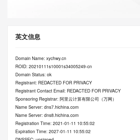
快速部署 Dify，高效搭建 
迁移与运维管理
10 分钟在聊天系统中增加
专有云
英文信息
Domain Name: xychwy.cn
ROID: 20210111s10001s34005249-cn
Domain Status: ok
Registrant: REDACTED FOR PRIVACY
Registrant Contact Email: REDACTED FOR PRIVACY
Sponsoring Registrar: 阿里云计算有限公司（万网）
Name Server: dns7.hichina.com
Name Server: dns8.hichina.com
Registration Time: 2021-01-11 10:55:02
Expiration Time: 2027-01-11 10:55:02
DNSSEC: unsigned