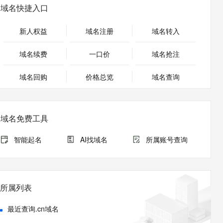
安全
畅自然，细节丰富
高表现力语音合成大模型，语音克隆听感自然
我要投诉
PolarDB
域名快捷入口
上云场景组合购
Milvus 弹性伸缩功能新增节
伴
漫剧创作，剧本、分镜、视频高效生成
100%兼容MySQL、PostgreSQL，兼容Oracle，支持集中和分布式
覆盖90%+业务场景，专享组合折扣价
点支持范围
2V
VPN
Fun-ASR
新人权益
域名注册
域名转入
文戏情感细腻自然，动作戏激烈拳拳到肉，实现更强表演能力
支持中英文自由切换，具备更强的噪声鲁棒性
ernetes 版 ACK
云聚AI 严选权益
AI 原生数据库服务发布
SSL 证书
，一键激活高效办公新体验
理容器应用的 K8s 服务
精选AI产品，从模型到应用全链提效
Agent 数据网关
域名续费
一口价
域名抢注
堡垒机
AI 用量加速计划
云原生数据库 PolarDB
应用
域名回购
价格总览
防火墙
域名查询
、识别商机，让客服更高效、服务更出色。
新老同享，达量后返
Agentic Database 发布
千问办公
主机安全
NEW
的智能体编程平台
一站式AI生产力平台
域名免费工具
AI 应用及服务市场
伶鹊
企业级人与Agent协作平台，接入和调度多个数字员工
智能客服平台，对话机器人、对话分析、智能外呼
智能起名
AI找域名
所属账号查询
AI 应用
大模型服务平台百炼 - 全妙
大模型
应用创作平台
多模态内容创作工具，已接入 DeepSeek
自然语言处理
所属列表
数据标注
最近查询.cn域名
机器学习