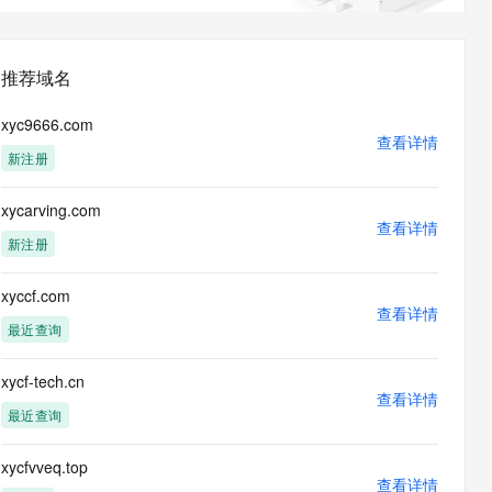
息提取
与 AI 智能体进行实时音视频通话
从文本、图片、视频中提取结构化的属性信息
构建支持视频理解的 AI 音视频实时通话应用
推荐域名
t.diy 一步搞定创意建站
构建大模型应用的安全防护体系
通过自然语言交互简化开发流程,全栈开发支持
通过阿里云安全产品对 AI 应用进行安全防护
xyc9666.com
查看详情
新注册
xycarving.com
查看详情
新注册
xyccf.com
查看详情
最近查询
xycf-tech.cn
查看详情
最近查询
xycfvveq.top
查看详情