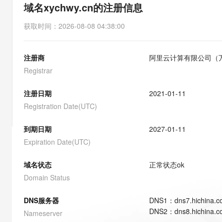
存储
天池大赛
能看、能想、能动手的多模
域名xychwy.cn的注册信息
云解析DNS
解决方案免费试用 新老
电子合同
最高领取价值200元试用
安全
网络与CDN
AI 算法大赛
Qwen3-VL-Plus
获取时间
：
2026-08-08 04:38:00
畅捷通
大数据开发治理平台 Data
AI 产品 免费试用
网络
安全
云开发大赛
Tableau 订阅
1亿+ 大模型 tokens 和 
注册商
阿里云计算有限公司（
可观测
入门学习赛
中间件
AI空中课堂在线直播课
云防火墙
140+云产品 免费试用
Registrar
大模型服务
上云与迁云
云原生的云上边界网络安全
产品新客免费试用，最长1
数据库
生态解决方案
注册日期
2021-01-11
千问AI平台-Token Plan
企业出海
大模型ACA认证体验
大数据计算
Registration Date(UTC)
助力企业全员 AI 认知与能
行业生态解决方案
政企业务
媒体服务
千问AI平台-模型体验
到期日期
2027-01-11
开发者生态解决方案
在线体验全尺寸、多种模态
Expiration Date(UTC)
企业服务与云通信
AI 开发和 AI 应用解决
Happy 系列大模型
域名与网站
域名状态
正常状态
ok
Domain Status
终端用户计算
DNS服务器
DNS
1
：
dns7.hichina.
Serverless
大模型解决方案
DNS
2
：
dns8.hichina.
Nameserver
开发工具