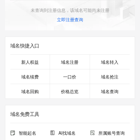
未查询到注册信息，该域名可能尚未注册
立即注册查询
域名快捷入口
新人权益
域名注册
域名转入
域名续费
一口价
域名抢注
域名回购
价格总览
域名查询
域名免费工具
智能起名
AI找域名
所属账号查询