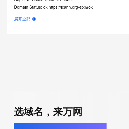
Domain Status: ok https://icann.org/epp#ok
Name Server: gift.dnspod.net
展开全部
Name Server: pot.dnspod.net
DNSSEC: unsigned
URL of the ICANN RDDS Inaccuracy Complaint Form: https://ic
>>> Last update of WHOIS database: 2026-06-10T20:01:12.8
For more information on domain status codes, please visit http
The WHOIS information provided in this page has been redact
in compliance with ICANN's Temporary Specification for gTLD
Registration Data.
选域名，来万网
The data in this record is provided by Tucows Registry for info
purposes only, and it does not guarantee its accuracy. Tucows 
authoritative for whois information in top-level domains it opera