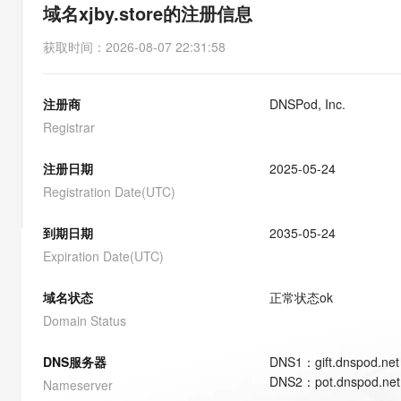
存储
天池大赛
能看、能想、能动手的多模
域名xjby.store的注册信息
云解析DNS
解决方案免费试用 新老
电子合同
最高领取价值200元试用
安全
网络与CDN
AI 算法大赛
Qwen3-VL-Plus
获取时间
：
2026-08-07 22:31:58
畅捷通
大数据开发治理平台 Data
AI 产品 免费试用
网络
安全
云开发大赛
Tableau 订阅
1亿+ 大模型 tokens 和 
注册商
DNSPod, Inc.
可观测
入门学习赛
中间件
AI空中课堂在线直播课
云防火墙
140+云产品 免费试用
Registrar
大模型服务
上云与迁云
云原生的云上边界网络安全
产品新客免费试用，最长1
数据库
生态解决方案
注册日期
2025-05-24
千问AI平台-Token Plan
企业出海
大模型ACA认证体验
大数据计算
Registration Date(UTC)
助力企业全员 AI 认知与能
行业生态解决方案
政企业务
媒体服务
千问AI平台-模型体验
到期日期
2035-05-24
开发者生态解决方案
在线体验全尺寸、多种模态
Expiration Date(UTC)
企业服务与云通信
AI 开发和 AI 应用解决
Happy 系列大模型
域名与网站
域名状态
正常状态
ok
Domain Status
终端用户计算
DNS服务器
DNS
1
：
gift.dnspod.net
Serverless
大模型解决方案
DNS
2
：
pot.dnspod.net
Nameserver
开发工具