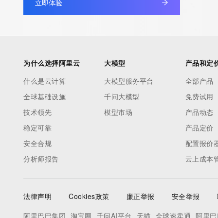
立即体验
under contract with the Internet Corporation for Assigned Nam
Numbers. Whois information from other top-level domains is p
a third-party under license to Tucows Registry.
This service is intended only for query-based access. By using 
为什么选择阿里云
大模型
产品和定
service, you agree that you will use any data presented only for
什么是云计算
大模型服务平台
全部产品
purposes and that, under no circumstances will you use (a) da
全球基础设施
千问大模型
免费试用
acquired for the purpose of allowing, enabling, or otherwise su
the transmission by e-mail, telephone, facsimile or other
技术领先
模型市场
产品动态
communications mechanism of mass  unsolicited, commercial a
稳定可靠
产品定价
or solicitations to entities other than your existing  customers; o
安全合规
配置报价
(b) this service to enable high volume, automated, electronic 
分析师报告
云上成本
that send queries or data to the systems of any Registrar or an
Registry except as reasonably necessary to register domain n
modify existing domain name registrations.
法律声明
Cookies政策
廉正举报
安全举报
Tucows Registry reserves the right to modify these terms at an
阿里巴巴集团
淘宝网
千问AI平台
天猫
全球速卖通
阿里巴