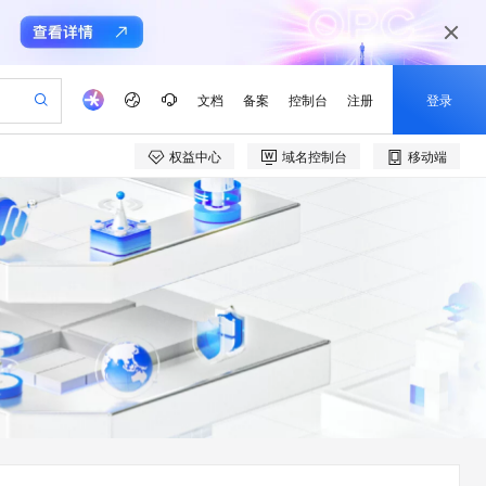
文档
备案
控制台
注册
登录
权益中心
域名控制台
移动端
验
作计划
器
AI 活动
专业服务
服务伙伴合作计划
开发者社区
加入我们
产品动态
服务平台百炼
阿里云 OPC 创新助力计划
一站式生成采购清单，支持单品或批量购买
io：打造专属 AI 语音助手
S产品伙伴计划（繁花）
峰会
CS
造的大模型服务与应用开发平台
一句话生成原生可编辑精美 PPT 文稿
AI 生产力先锋
Al MaaS 服务伙伴赋能合作
域名
博文
Careers
至高可申请百万元
Qwen3.8-Max 模型上线
开启高性价比 AI 编程新体验
弹性可伸缩的云计算服务
Qwen-Audio-3.0-Realtime 端到端实时语音角色扮演
输入一句话想法, 轻松生成专业的 PPT
先锋实践拓展 AI 生产力的边界
Token 补贴，五大权
计划
海大会
伙伴信用分合作计划
商标
问答
社会招聘
益加速 OPC 成功
eek-V4-Pro
SS
一键部署幻兽帕鲁游戏服务器
飞天发布时刻
HOT
Open Search 向量检索版支
划
备案
电子书
校园招聘
pSeek-V4-Pro
视频创作，一键激活电商全链路生产力
稳定、安全、高性价比、高性能的云存储服务
一键购买专属联机服务器，轻松开启游戏
所见，即是所愿
持视频检索 Pipeline 功能
更多支持
划
公司注册
镜像站
视频生成
语音识别与合成
专属 QwenPaw
漫剧工坊：一站式动画创作平台
AI 实训营
HOT
应用身份服务 (IDaaS)
合作伙伴培训与认证
划
上云迁移
站生成，高效打造优质广告素材
全接入的云上超级电脑
从聊天伙伴进化为能主动干活的本地数字员工
快速生产连贯的高质量长漫剧
从基础到进阶，Agent 创客手把手教你
OpenClaw 管理能力上线
e-1.1-T2V
Qwen3-TTS-Flash
lScope
我要反馈
查询合作伙伴
畅细腻的高质量视频
离线语音合成大模型，多语言方言自适应，低延迟高稳定
n Alibaba Cloud ISV 合作
代维服务
建企业门户网站
10 分钟搭建微信、支付宝小程序
MaxCompute MaxFrame 提
创新加速
ope
登录合作伙伴管理后台
我要建议
站，无忧落地极速上线
以可视化方式快速构建移动和 PC 门户网站
国内短信简单易用，安全可靠，秒级触达，全球覆盖200+国家和地区。
高效部署网站，快速应用到小程序
供自动弹性内存功能
e-1.1-I2V
Cosyvoice-V3-Flash