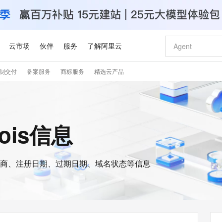
云市场
伙伴
服务
了解阿里云
制交付
备案服务
商标服务
精选云产品
AI 特惠
数据与 API
成为产品伙伴
企业增值服务
最佳实践
价格计算器
AI 场景体
基础软件
产品伙伴合
阿里云认证
市场活动
配置报价
大模型
自助选配和估算价格
新方式
睿译宝，AI翻译排版一步到位
智启 AI 普惠权益
产品生态集成认证中心
企业支持计划
云上春晚
域名与网站
千问官方 MaaS 平台，为开发者和 Agent 而生，新用户赠送 1 亿 + tokens 额度
Qwen Aud
AI Coding
阿里云Maa
2026 阿里云
云服务器 E
为企业打
数据集
Windows
大模型认证
模型
NEW
NEW
交付可用成果
值低价云产品抢先购
上传文档即自动完成翻译和格式还原
至高享 1亿+免费 tokens，加速 Al 应用落地
提供智能易用的域名与建站服务
智能编程，一键
安全可靠、
hois信息
产品生态伙伴
专家技术服务
云上奥运之旅
弹性计算合作
阿里云中企出
手机三要素
宝塔 Linux
全部认证
价格优势
有专属领域专家
GLM-5.2：长任务时代开源旗舰模型
阿里云 OPC 创新助力计划
千问大模型
即刻拥有 DeepS
AI 电商营销
对象存储 O
大模型
产品生态伙伴工作台
企业增值服务台
云栖战略参考
云存储合作计
云栖大会
身份实名认证
CentOS
训练营
推动算力普惠，释放技术红利
最高返9万
多领域专家智能体,一键组建 AI 虚拟交付团队
快速构建应用程序和网站，即刻迈出上云第一步
至高百万元 Token 补贴，加速一人公司成长
多元化、高性能、安全可靠的大模型服务
真正可用的 1M 上下文,一次完成代码全链路开发
轻松解锁专属 Dee
从图文生成到
云上的中国
数据库合作计
活动全景
短信
Docker
图片和
商、注册日期、过期日期、域名状态等信息
站式影视创作平台
Hermes Agent，打造自进化智能体
Token Plan 模型订阅计划
数字证书管理服务（原SSL证书）
5 分钟轻松部署
AI 广告创作
无影云电脑
企业成长
NEW
信息公告
看见新力量
云网络合作计
OCR 文字识别
JAVA
证享300元代金券
可视化编排打通从文字构思到成片全链路闭环
全托管，含MySQL、PostgreSQL、SQL Server、MariaDB多引擎
自主进化，持久记忆，越用越聪明
Qwen3.8-Max 首发尝鲜，限时加量 10 倍，夜间低至2折
实现全站HTTPS，呈现可信的WEB访问
图文、视频一
随时随地安
Kimi-K3
HappyHors
NEW
魔搭 Mode
loud
服务实践
官网公告
Kimi 最新旗舰模型，长程编程与推理利器
让文字生成流
金融模力时刻
Salesforce O
版
发票查验
全能环境
Claude Code + GStack 打造工程团队
千问办公，限时限量积分加倍
Qoder
低代码高效构
AI 建站
短信服务
型
NEW
作计划
计划
创新中心
魔搭 ModelSc
健康状态
理服务
让AI从“聊天伙伴”进化为能干活的“数字员工”
安装技能 GStack，拥有专属 AI 工程团队
你的AI工作搭子，覆盖日常办公高频场景
面向真实软件的智能体编程平台
0 代码专业建
客户案例
天气预报查询
操作系统
Deepseek-v4-pro
HappyHors
态合作计划