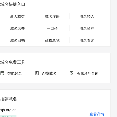
安全
畅自然，细节丰富
高表现力语音合成大模型，语音克隆听感自然
我要投诉
PolarDB
域名快捷入口
上云场景组合购
Milvus 弹性伸缩功能新增节
伴
漫剧创作，剧本、分镜、视频高效生成
100%兼容MySQL、PostgreSQL，兼容Oracle，支持集中和分布式
覆盖90%+业务场景，专享组合折扣价
点支持范围
2V
VPN
Fun-ASR
新人权益
域名注册
域名转入
文戏情感细腻自然，动作戏激烈拳拳到肉，实现更强表演能力
支持中英文自由切换，具备更强的噪声鲁棒性
ernetes 版 ACK
云聚AI 严选权益
AI 原生数据库服务发布
SSL 证书
，一键激活高效办公新体验
理容器应用的 K8s 服务
精选AI产品，从模型到应用全链提效
Agent 数据网关
域名续费
一口价
域名抢注
堡垒机
AI 用量加速计划
云原生数据库 PolarDB
应用
域名回购
价格总览
防火墙
域名查询
、识别商机，让客服更高效、服务更出色。
新老同享，达量后返
Agentic Database 发布
千问办公
主机安全
NEW
的智能体编程平台
一站式AI生产力平台
域名免费工具
AI 应用及服务市场
伶鹊
企业级人与Agent协作平台，接入和调度多个数字员工
智能客服平台，对话机器人、对话分析、智能外呼
智能起名
AI找域名
所属账号查询
AI 应用
大模型服务平台百炼 - 全妙
大模型
应用创作平台
多模态内容创作工具，已接入 DeepSeek
自然语言处理
推荐域名
数据标注
xjb.org.cn
机器学习
查看详情