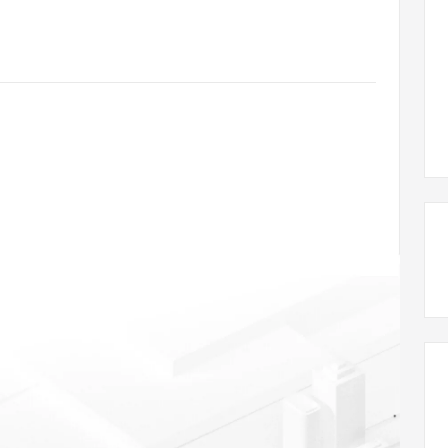
态智能体模型
旗舰 MoE 大模型，百万上下文与顶尖推理能力
图生视频，流
同享
万小智 AI 建站低至 15元/月
Qoder CN
AI 短剧/漫剧
云原生数据库 
快递物流查询
WordPress
成为服务伙
高校合作
点，立即开启云上创新
覆盖公网/内网、递归/权威、移动APP等全场景解析服务
送.CN域名，送备案服务码
基于千问大模型等，支持代码智能生成、研发智能问答
AI助力短剧
GLM-5.2
Wan2.7-T
Ubuntu
服务生态伙伴
视觉 Coding、空间感知、多模态思考等全面升级
1M上下文，专为长程任务能力而生
云工开物
企业应用
Works
Night Plan 支持 Qwen 3.8-Max
云原生大数据计算服务 MaxCompute
AI 办公
容器服务 Kub
NEW
Red Hat
30+ 款产品免费体验
Data Agent 驱动的一站式 Data+AI 开发治理平台
夜间 5 折，Qwen/Meoo/TokenPlan 客户专享
面向分析的企业级SaaS模式云数据仓库
AI智能应用
提供一站式管
科研合作
ERP
堂（旗舰版）
SUSE
智能客服
AI 应用构建
大模型原生
CRM
防护产品
2个月
自动承接线索
建站小程序
Qoder
大模型服务平台百炼-应用模版
OA 办公系统
HOT
NEW
面向真实软件
个人版上线、团队版降价；千问3.8-Max首发发尝鲜
丰富多元化的应用模版和解决方案
力提升
财税管理
模板建站
万有无界
大模型服务平台百炼-智能体
400电话
定制建站
的模型效果
灵活可视化地构建企业级 Agent
方案
广告营销
模板小程序
秒悟
人工智能平台 PAI
定制小程序
云端极速 AI 
新一代 AI 视频生成模型，深度适配广告营销等场景
AI Native 的算法工程平台，一站式完成建模、训练、推理服务部署
APP 开发
建站系统