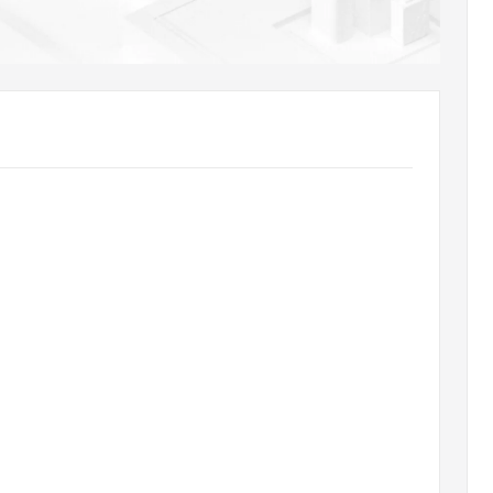
AI 应用
10分钟微调：让0.6B模型媲美235B模
多模态数据信
型
依托云原生高可用架构,实现Dify私有化部署
用1%尺寸在特定领域达到大模型90%以上效果
一个 AI 助手
超强辅助，Bol
即刻拥有 DeepSeek-R1 满血版
在企业官网、通讯软件中为客户提供 AI 客服
多种方案随心选，轻松解锁专属 DeepSeek