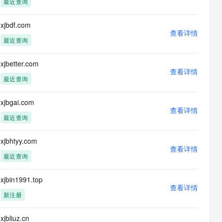
最近查询
息提取
与 AI 智能体进行实时音视频通话
从文本、图片、视频中提取结构化的属性信息
构建支持视频理解的 AI 音视频实时通话应用
xjbdf.com
查看详情
t.diy 一步搞定创意建站
构建大模型应用的安全防护体系
最近查询
通过自然语言交互简化开发流程,全栈开发支持
通过阿里云安全产品对 AI 应用进行安全防护
xjbetter.com
查看详情
最近查询
xjbgai.com
查看详情
最近查询
xjbhtyy.com
查看详情
最近查询
xjbin1991.top
查看详情
新注册
xjbliuz.cn