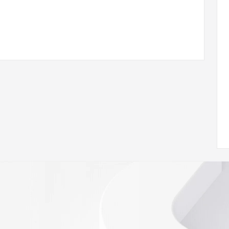
ann.org/wicf
63Z <<<
s://icann.org/epp
ed
rmational
Registry is
tes