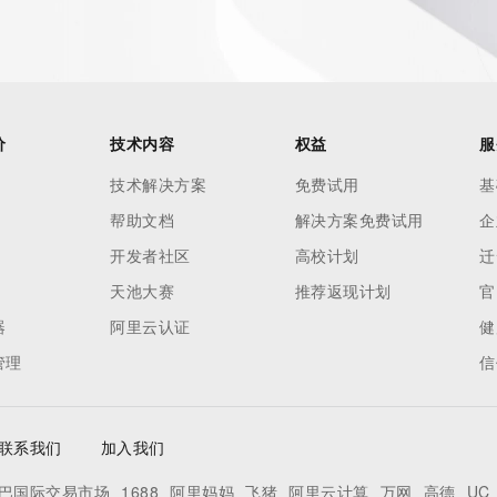
es and
rovided by
this
价
技术内容
权益
服
 lawful
技术解决方案
免费试用
基
ta
帮助文档
解决方案免费试用
企
pporting
开发者社区
高校计划
迁
dvertising
天池大赛
推荐返现计划
官
r
器
阿里云认证
健
processes
管理
信
y
ames or
联系我们
加入我们
y time. By
巴国际交易市场
1688
阿里妈妈
飞猪
阿里云计算
万网
高德
UC