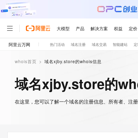
大模型
产品
解决方案
权益
定价
阿里云万网
热门活动
域名注册
域名交易
智能建站
定
大模型
产品
解决方案
权益
定价
云市场
伙伴
服务
了解阿里云
精选产品
精选解决方案
普惠上云
产品定价
精选商城
成为销售伙伴
售前咨询
为什么选择阿里云
千问AI平台
whois首页
>
域名xjby.store的whois信息
了解云产品的定价详情
大模型服务平台百炼
千问办公，解锁你的工作
普惠上云 官方力荐
分销伙伴
在线服务
网站建设
什么是云计算
大
大模型服务与应用平台
企业级Agent产品，直接
云服务器38元/年起，超
域名xjby.store的w
咨询伙伴
多端小程序
技术领先
云上成本管理
售后服务
轻量应用服务器
Agency Agents：拥
官方推荐返现计划
大模型
精选产品
精选解决方案
Salesforce 国际版订阅
稳定可靠
管理和优化成本
推荐新用户得奖励，单订单
销售伙伴合作计划
自助服务
友盟天域
安全合规
人工智能与机器学习
AI
文本生成
在这里，您可以了解一个域名的注册信息、所有者、注册
云数据库 RDS
HappyHorse 打造一
云工开物
无影生态合作计划
在线服务
观测云
分析师报告
高校专属算力普惠，学生认
计算
互联网应用开发
Qwen3.8-Max
HOT
Salesforce On Alibaba C
工单服务
智能体时代全能旗舰模型
Tuya 物联网平台阿里云
研究报告与白皮书
人工智能平台 PAI
快速拥有专属 OpenClaw
大模
Consulting Partner 合
大数据
容器
免费试用
短信专区
一站式AI开发、训练和推
蓝凌 OA
Qwen3.7-Plus
AI 大模型销售与服务生
现代化应用