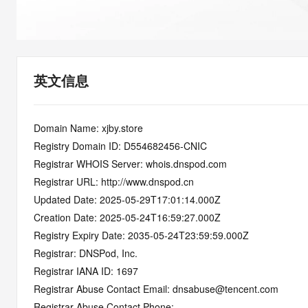
快速部署 Dify，高效搭建 
迁移与运维管理
10 分钟在聊天系统中增加
专有云
英文信息
Domain Name: xjby.store
Registry Domain ID: D554682456-CNIC
Registrar WHOIS Server: whois.dnspod.com
Registrar URL: http://www.dnspod.cn
Updated Date: 2025-05-29T17:01:14.000Z
Creation Date: 2025-05-24T16:59:27.000Z
Registry Expiry Date: 2035-05-24T23:59:59.000Z
Registrar: DNSPod, Inc.
Registrar IANA ID: 1697
Registrar Abuse Contact Email: dnsabuse@tencent.com
Registrar Abuse Contact Phone: 