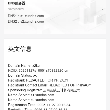
DNS服务器
Nameserver
DNS
1
：
s1.xundns.com
DNS
2
：
s2.xundns.com
英文信息
Domain Name: x2i.cn
ROID: 20251127s10001s70932320-cn
Domain Status: ok
Registrant: REDACTED FOR PRIVACY
Registrant Contact Email: REDACTED FOR PRIVACY
Sponsoring Registrar: 云南蓝队云计算有限公司
Name Server: s1.xundns.com
Name Server: s2.xundns.com
Registration Time: 2025-11-27 09:16:34
Expiration Time: 2026-11-27 09:16:34