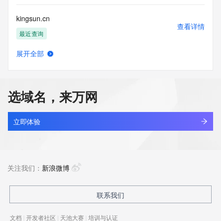
kingsun.cn
查看详情
最近查询
展开全部
ahsnli.cn
查看详情
最近查询
选域名，来万网
apsci.cn
查看详情
最近查询
立即体验
hctou.com.cn
查看详情
最近查询
关注我们：
新浪微博
bbdc.cn
联系我们
查看详情
最近查询
文档
|
开发者社区
|
天池大赛
|
培训与认证