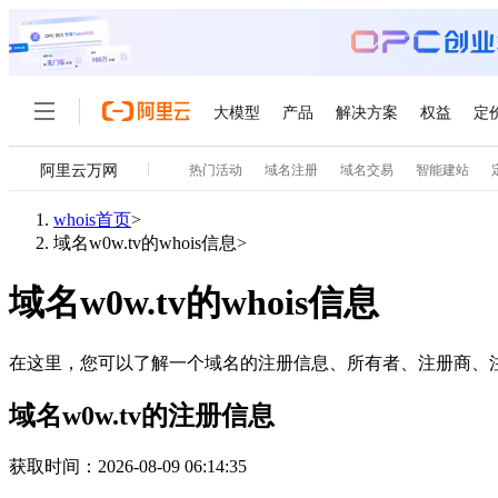
大模型
产品
解决方案
权益
定
阿里云万网
热门活动
域名注册
域名交易
智能建站
大模型
产品
解决方案
权益
定价
云市场
伙伴
服务
了解阿里云
精选产品
精选解决方案
whois首页
>
大模型服务平台百炼
千问办公，解锁你的工作
大
域名w0w.tv的whois信息
>
大模型服务与应用平台
企业级Agent产品，直接
域名w0w.tv的whois信息
轻量应用服务器
Agency Agents：拥
精选产品
精选解决方案
人工智能与机器学习
AI
在这里，您可以了解一个域名的注册信息、所有者、注册商、
云数据库 RDS
HappyHorse 打造一
计算
互联网应用开发
域名w0w.tv的注册信息
人工智能平台 PAI
快速拥有专属 OpenClaw
大模
容器
大数据
获取时间
：
2026-08-09 06:14:35
一站式AI开发、训练和推
现代化应用