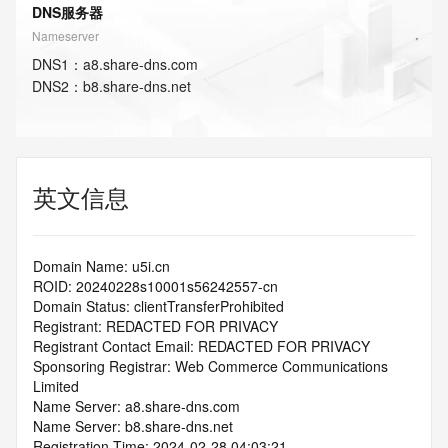
DNS服务器
Nameserver
DNS
1
：
a8.share-dns.com
DNS
2
：
b8.share-dns.net
英文信息
Domain Name: u5i.cn
ROID: 20240228s10001s56242557-cn
Domain Status: clientTransferProhibited
Registrant: REDACTED FOR PRIVACY
Registrant Contact Email: REDACTED FOR PRIVACY
Sponsoring Registrar: Web Commerce Communications 
Limited
Name Server: a8.share-dns.com
Name Server: b8.share-dns.net
Registration Time: 2024-02-28 04:03:21