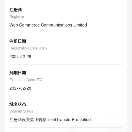
注册商
Registrar
Web Commerce Communications Limited
注册日期
Registration Date(UTC)
2024-02-28
到期日期
Expiration Date(UTC)
2027-02-28
域名状态
Domain Status
注册商设置禁止转移
clientTransferProhibited