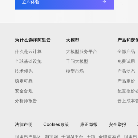
立即体验
The registration data available in this service is limited. Additio
data may be available at https://lookup.icann.org
The Whois and RDAP services are provided by CentralNic, and
为什么选择阿里云
大模型
产品和定
information pertaining to Internet domain names registered by 
什么是云计算
大模型服务平台
全部产品
our customers. By using this service you are agreeing (1) not t
information presented here for any purpose other than determi
全球基础设施
千问大模型
免费试用
ownership of domain names, (2) not to store or reproduce this 
技术领先
模型市场
产品动态
any way, (3) not to use any high-volume, automated, electroni
稳定可靠
产品定价
to obtain data from this service. Abuse of this service is monit
安全合规
配置报价
actions in contravention of these terms will result in being per
分析师报告
blacklisted. All data is (c) CentralNic Ltd (https://www.centralni
云上成本
Access to the Whois and RDAP services is rate limited. For mo
法律声明
Cookies政策
廉正举报
安全举报
information, visit https://registrar-console.centralnicregistry.
阿里巴巴集团
淘宝网
千问AI平台
天猫
全球速卖通
阿里巴