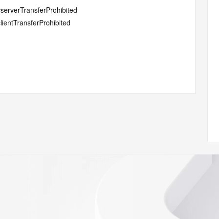
#serverTransferProhibited
lientTransferProhibited
w.icann.org/wicf/
Z <<<
//icann.org/epp
RDAP: please visit
<