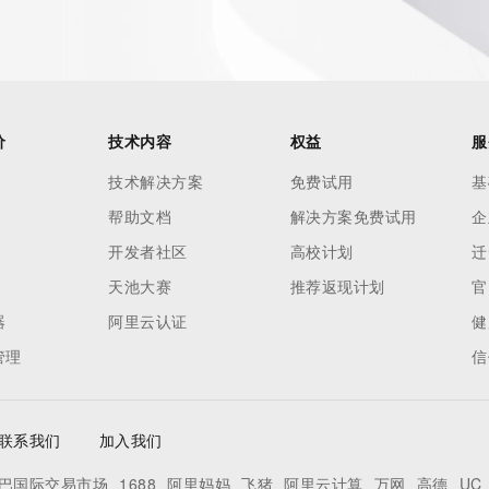
nal
 contain
价
技术内容
权益
服
our
技术解决方案
免费试用
基
o use any
ning
帮助文档
解决方案免费试用
企
data in
开发者社区
高校计划
迁
c processes
天池大赛
推荐返现计划
官
ored and
器
阿里云认证
健
manently
cregistry.com)
管理
信
re
联系我们
加入我们
com/pub/whois_guidance.
巴国际交易市场
1688
阿里妈妈
飞猪
阿里云计算
万网
高德
UC