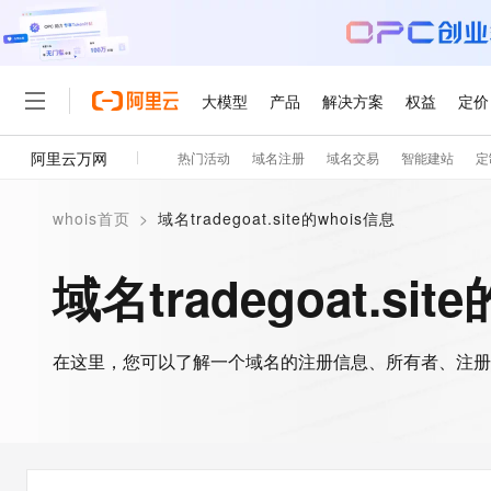
大模型
产品
解决方案
权益
定价
阿里云万网
热门活动
域名注册
域名交易
智能建站
定
大模型
产品
解决方案
权益
定价
云市场
伙伴
服务
了解阿里云
精选产品
精选解决方案
普惠上云
产品定价
精选商城
成为销售伙伴
售前咨询
为什么选择阿里云
千问AI平台
whois首页
>
域名tradegoat.site的whois信息
了解云产品的定价详情
大模型服务平台百炼
千问办公，解锁你的工作
普惠上云 官方力荐
分销伙伴
在线服务
网站建设
什么是云计算
大
大模型服务与应用平台
企业级Agent产品，直接
云服务器38元/年起，超
域名tradegoat.sit
咨询伙伴
多端小程序
技术领先
云上成本管理
售后服务
轻量应用服务器
Agency Agents：拥
官方推荐返现计划
大模型
精选产品
精选解决方案
Salesforce 国际版订阅
稳定可靠
管理和优化成本
推荐新用户得奖励，单订单
销售伙伴合作计划
自助服务
友盟天域
安全合规
人工智能与机器学习
AI
文本生成
在这里，您可以了解一个域名的注册信息、所有者、注册
云数据库 RDS
HappyHorse 打造一
云工开物
无影生态合作计划
在线服务
观测云
分析师报告
高校专属算力普惠，学生认
计算
互联网应用开发
Qwen3.8-Max
HOT
Salesforce On Alibaba C
工单服务
智能体时代全能旗舰模型
Tuya 物联网平台阿里云
研究报告与白皮书
人工智能平台 PAI
快速拥有专属 OpenClaw
大模
Consulting Partner 合
大数据
容器
免费试用
短信专区
一站式AI开发、训练和推
蓝凌 OA
Qwen3.7-Plus
AI 大模型销售与服务生
现代化应用