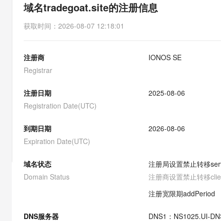
存储
天池大赛
能看、能想、能动手的多模
域名tradegoat.site的注册信息
云解析DNS
解决方案免费试用 新老
电子合同
最高领取价值200元试用
安全
网络与CDN
AI 算法大赛
Qwen3-VL-Plus
获取时间
：
2026-08-07 12:18:01
畅捷通
大数据开发治理平台 Data
AI 产品 免费试用
网络
安全
云开发大赛
Tableau 订阅
1亿+ 大模型 tokens 和 
注册商
IONOS SE
可观测
入门学习赛
中间件
AI空中课堂在线直播课
云防火墙
140+云产品 免费试用
Registrar
大模型服务
上云与迁云
云原生的云上边界网络安全
产品新客免费试用，最长1
数据库
生态解决方案
注册日期
2025-08-06
千问AI平台-Token Plan
企业出海
大模型ACA认证体验
大数据计算
Registration Date(UTC)
助力企业全员 AI 认知与能
行业生态解决方案
政企业务
媒体服务
千问AI平台-模型体验
到期日期
2026-08-06
开发者生态解决方案
在线体验全尺寸、多种模态
Expiration Date(UTC)
企业服务与云通信
AI 开发和 AI 应用解决
Happy 系列大模型
域名与网站
域名状态
注册局设置禁止转移
ser
Domain Status
注册商设置禁止转移
cli
终端用户计算
注册宽限期
addPeriod
Serverless
大模型解决方案
DNS服务器
DNS
1
：
NS1025.UI-D
开发工具