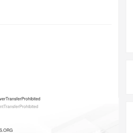
态智能体模型
旗舰 MoE 大模型，百万上下文与顶尖推理能力
图生视频，流
同享
万小智 AI 建站低至 15元/月
Qoder CN
AI 短剧/漫剧
云原生数据库 
快递物流查询
WordPress
成为服务伙
高校合作
点，立即开启云上创新
覆盖公网/内网、递归/权威、移动APP等全场景解析服务
送.CN域名，送备案服务码
基于千问大模型等，支持代码智能生成、研发智能问答
AI助力短剧
GLM-5.2
Wan2.7-T
Ubuntu
服务生态伙伴
视觉 Coding、空间感知、多模态思考等全面升级
1M上下文，专为长程任务能力而生
云工开物
企业应用
Works
Night Plan 支持 Qwen 3.8-Max
云原生大数据计算服务 MaxCompute
AI 办公
容器服务 Kub
NEW
Red Hat
30+ 款产品免费体验
Data Agent 驱动的一站式 Data+AI 开发治理平台
夜间 5 折，Qwen/Meoo/TokenPlan 客户专享
面向分析的企业级SaaS模式云数据仓库
AI智能应用
提供一站式管
科研合作
ERP
堂（旗舰版）
SUSE
智能客服
AI 应用构建
大模型原生
CRM
防护产品
2个月
自动承接线索
建站小程序
Qoder
大模型服务平台百炼-应用模版
OA 办公系统
HOT
NEW
面向真实软件
个人版上线、团队版降价；千问3.8-Max首发发尝鲜
丰富多元化的应用模版和解决方案
力提升
财税管理
模板建站
万有无界
大模型服务平台百炼-智能体
400电话
定制建站
的模型效果
灵活可视化地构建企业级 Agent
方案
广告营销
模板小程序
秒悟
人工智能平台 PAI
verTransferProhibited
定制小程序
云端极速 AI 
新一代 AI 视频生成模型，深度适配广告营销等场景
AI Native 的算法工程平台，一站式完成建模、训练、推理服务部署
entTransferProhibited
APP 开发
建站系统
NS.ORG