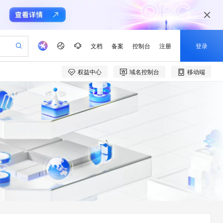
文档
备案
控制台
注册
登录
权益中心
域名控制台
移动端
验
作计划
器
AI 活动
专业服务
服务伙伴合作计划
开发者社区
加入我们
产品动态
服务平台百炼
阿里云 OPC 创新助力计划
一站式生成采购清单，支持单品或批量购买
io：打造专属 AI 语音助手
S产品伙伴计划（繁花）
峰会
CS
造的大模型服务与应用开发平台
一句话生成原生可编辑精美 PPT 文稿
AI 生产力先锋
Al MaaS 服务伙伴赋能合作
域名
博文
Careers
至高可申请百万元
Qwen3.8-Max 模型上线
开启高性价比 AI 编程新体验
弹性可伸缩的云计算服务
Qwen-Audio-3.0-Realtime 端到端实时语音角色扮演
输入一句话想法, 轻松生成专业的 PPT
先锋实践拓展 AI 生产力的边界
Token 补贴，五大权
计划
海大会
伙伴信用分合作计划
商标
问答
社会招聘
益加速 OPC 成功
eek-V4-Pro
SS
一键部署幻兽帕鲁游戏服务器
飞天发布时刻
HOT
Open Search 向量检索版支
划
备案
电子书
校园招聘
pSeek-V4-Pro
视频创作，一键激活电商全链路生产力
稳定、安全、高性价比、高性能的云存储服务
一键购买专属联机服务器，轻松开启游戏
所见，即是所愿
持视频检索 Pipeline 功能
更多支持
划
公司注册
镜像站
视频生成
语音识别与合成
专属 QwenPaw
漫剧工坊：一站式动画创作平台
AI 实训营
HOT
应用身份服务 (IDaaS)
合作伙伴培训与认证
划
上云迁移
站生成，高效打造优质广告素材
全接入的云上超级电脑
从聊天伙伴进化为能主动干活的本地数字员工
快速生产连贯的高质量长漫剧
从基础到进阶，Agent 创客手把手教你
OpenClaw 管理能力上线
e-1.1-T2V
Qwen3-TTS-Flash
lScope
我要反馈
查询合作伙伴
畅细腻的高质量视频
离线语音合成大模型，多语言方言自适应，低延迟高稳定
n Alibaba Cloud ISV 合作
代维服务
建企业门户网站
10 分钟搭建微信、支付宝小程序
MaxCompute MaxFrame 提
创新加速
ope
登录合作伙伴管理后台
我要建议
站，无忧落地极速上线
以可视化方式快速构建移动和 PC 门户网站
国内短信简单易用，安全可靠，秒级触达，全球覆盖200+国家和地区。
高效部署网站，快速应用到小程序
供自动弹性内存功能
e-1.1-I2V
Cosyvoice-V3-Flash