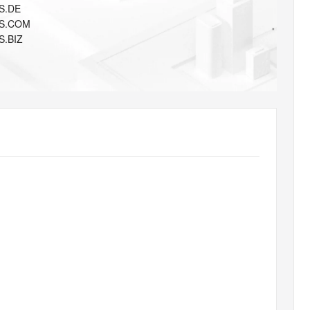
AI 应用
10分钟微调：让0.6B模型媲美235B模
多模态数据信
S.DE
型
依托云原生高可用架构,实现Dify私有化部署
NS.COM
用1%尺寸在特定领域达到大模型90%以上效果
S.BIZ
一个 AI 助手
超强辅助，Bol
即刻拥有 DeepSeek-R1 满血版
在企业官网、通讯软件中为客户提供 AI 客服
多种方案随心选，轻松解锁专属 DeepSeek