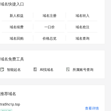
安全
畅自然，细节丰富
高表现力语音合成大模型，语音克隆听感自然
我要投诉
PolarDB
域名快捷入口
上云场景组合购
Milvus 弹性伸缩功能新增节
伴
漫剧创作，剧本、分镜、视频高效生成
100%兼容MySQL、PostgreSQL，兼容Oracle，支持集中和分布式
覆盖90%+业务场景，专享组合折扣价
点支持范围
2V
VPN
Fun-ASR
新人权益
域名注册
域名转入
文戏情感细腻自然，动作戏激烈拳拳到肉，实现更强表演能力
支持中英文自由切换，具备更强的噪声鲁棒性
ernetes 版 ACK
云聚AI 严选权益
AI 原生数据库服务发布
SSL 证书
，一键激活高效办公新体验
理容器应用的 K8s 服务
精选AI产品，从模型到应用全链提效
Agent 数据网关
域名续费
一口价
域名抢注
堡垒机
AI 用量加速计划
云原生数据库 PolarDB
应用
域名回购
价格总览
防火墙
域名查询
、识别商机，让客服更高效、服务更出色。
新老同享，达量后返
Agentic Database 发布
千问办公
主机安全
NEW
的智能体编程平台
一站式AI生产力平台
域名免费工具
AI 应用及服务市场
伶鹊
企业级人与Agent协作平台，接入和调度多个数字员工
智能客服平台，对话机器人、对话分析、智能外呼
智能起名
AI找域名
所属账号查询
AI 应用
大模型服务平台百炼 - 全妙
大模型
应用创作平台
多模态内容创作工具，已接入 DeepSeek
自然语言处理
推荐域名
数据标注
tra5hc1p.top
机器学习
查看详情