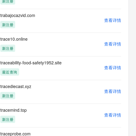
新注册
息提取
与 AI 智能体进行实时音视频通话
从文本、图片、视频中提取结构化的属性信息
构建支持视频理解的 AI 音视频实时通话应用
trabajocazvid.com
查看详情
t.diy 一步搞定创意建站
构建大模型应用的安全防护体系
新注册
通过自然语言交互简化开发流程,全栈开发支持
通过阿里云安全产品对 AI 应用进行安全防护
trace10.online
查看详情
新注册
traceability-food-safety1952.site
查看详情
最近查询
tracediecast.xyz
查看详情
新注册
tracemind.top
查看详情
新注册
traceprobe.com