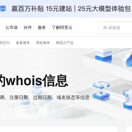
云市场
伙伴
服务
了解阿里云
制交付
备案服务
商标服务
精选云产品
AI 特惠
数据与 API
成为产品伙伴
企业增值服务
最佳实践
价格计算器
AI 场景体
基础软件
产品伙伴合
阿里云认证
市场活动
配置报价
大模型
自助选配和估算价格
新方式
睿译宝，AI翻译排版一步到位
智启 AI 普惠权益
产品生态集成认证中心
企业支持计划
云上春晚
域名与网站
千问官方 MaaS 平台，为开发者和 Agent 而生，新用户赠送 1 亿 + tokens 额度
Qwen Aud
AI Coding
阿里云Maa
2026 阿里云
云服务器 E
为企业打
数据集
Windows
大模型认证
模型
NEW
NEW
交付可用成果
值低价云产品抢先购
上传文档即自动完成翻译和格式还原
至高享 1亿+免费 tokens，加速 Al 应用落地
提供智能易用的域名与建站服务
智能编程，一键
安全可靠、
e的whois信息
产品生态伙伴
专家技术服务
云上奥运之旅
弹性计算合作
阿里云中企出
手机三要素
宝塔 Linux
全部认证
价格优势
有专属领域专家
GLM-5.2：长任务时代开源旗舰模型
阿里云 OPC 创新助力计划
千问大模型
即刻拥有 DeepS
AI 电商营销
对象存储 O
大模型
产品生态伙伴工作台
企业增值服务台
云栖战略参考
云存储合作计
云栖大会
身份实名认证
CentOS
训练营
推动算力普惠，释放技术红利
最高返9万
多领域专家智能体,一键组建 AI 虚拟交付团队
快速构建应用程序和网站，即刻迈出上云第一步
至高百万元 Token 补贴，加速一人公司成长
多元化、高性能、安全可靠的大模型服务
真正可用的 1M 上下文,一次完成代码全链路开发
轻松解锁专属 Dee
从图文生成到
云上的中国
数据库合作计
活动全景
短信
Docker
图片和
商、注册日期、过期日期、域名状态等信息
站式影视创作平台
Hermes Agent，打造自进化智能体
Token Plan 模型订阅计划
数字证书管理服务（原SSL证书）
5 分钟轻松部署
AI 广告创作
无影云电脑
企业成长
NEW
信息公告
看见新力量
云网络合作计
OCR 文字识别
JAVA
证享300元代金券
可视化编排打通从文字构思到成片全链路闭环
全托管，含MySQL、PostgreSQL、SQL Server、MariaDB多引擎
自主进化，持久记忆，越用越聪明
Qwen3.8-Max 首发尝鲜，限时加量 10 倍，夜间低至2折
实现全站HTTPS，呈现可信的WEB访问
图文、视频一
随时随地安
Kimi-K3
HappyHors
NEW
魔搭 Mode
loud
服务实践
官网公告
Kimi 最新旗舰模型，长程编程与推理利器
让文字生成流
金融模力时刻
Salesforce O
版
发票查验
全能环境
Claude Code + GStack 打造工程团队
千问办公，限时限量积分加倍
Qoder
低代码高效构
AI 建站
短信服务
型
NEW
作计划
计划
创新中心
魔搭 ModelSc
健康状态
理服务
让AI从“聊天伙伴”进化为能干活的“数字员工”
安装技能 GStack，拥有专属 AI 工程团队
你的AI工作搭子，覆盖日常办公高频场景
面向真实软件的智能体编程平台
0 代码专业建
客户案例
天气预报查询
操作系统
Deepseek-v4-pro
HappyHors
态合作计划