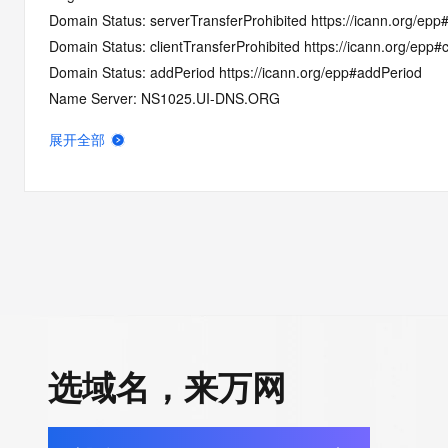
Domain Status: serverTransferProhibited https://icann.org/epp
Domain Status: clientTransferProhibited https://icann.org/epp#c
Domain Status: addPeriod https://icann.org/epp#addPeriod
Name Server: NS1025.UI-DNS.ORG
Name Server: NS1017.UI-DNS.DE
展开全部
Name Server: NS1044.UI-DNS.COM
Name Server: NS1029.UI-DNS.BIZ
DNSSEC: unsigned
Registrar Abuse Contact Email: abuse@ionos.com
Registrar Abuse Contact Phone: +1.8774612631
URL of the ICANN Whois Inaccuracy Complaint Form: https://ww
>>> Last update of WHOIS database: 2025-08-07T06:31:55.0
For more information on Whois status codes, please visit https:
选域名，来万网
>>> IMPORTANT INFORMATION ABOUT THE DEPLOYMENT OF 
https://www.centralnicregistry.com/support/information/rdap <<