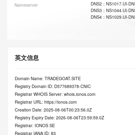
快速部署 Dify，高效搭建 
DNS
2
：
NS1017.UI-DN
Nameserver
DNS
3
：
NS1044.UI-D
迁移与运维管理
DNS
4
：
NS1029.UI-DN
10 分钟在聊天系统中增加
专有云
英文信息
Domain Name: TRADEGOAT.SITE
Registry Domain ID: D577689378-CNIC
Registrar WHOIS Server: whois.ionos.com
Registrar URL: https://ionos.com
Creation Date: 2025-08-06T00:23:56.0Z
Registry Expiry Date: 2026-08-06T23:59:59.0Z
Registrar: IONOS SE
Registrar IANA ID: 83