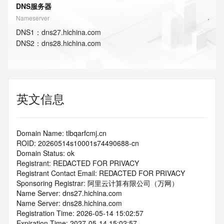
DNS服务器
Nameserver
DNS
1
：
dns27.hichina.com
DNS
2
：
dns28.hichina.com
英文信息
Domain Name: tlbqarfcmj.cn
ROID: 20260514s10001s74490688-cn
Domain Status: ok
Registrant: REDACTED FOR PRIVACY
Registrant Contact Email: REDACTED FOR PRIVACY
Sponsoring Registrar: 阿里云计算有限公司（万网）
Name Server: dns27.hichina.com
Name Server: dns28.hichina.com
Registration Time: 2026-05-14 15:02:57
Expiration Time: 2027-05-14 15:02:57