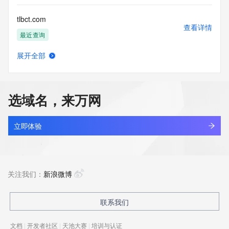
tlbct.com
查看详情
最近查询
展开全部
tlbeyond.top
查看详情
最近查询
选域名，来万网
tlblts.com
查看详情
最近查询
立即体验
tlbs.cn
查看详情
最近查询
关注我们：
新浪微博
tlbswcu.cn
联系我们
查看详情
最近查询
文档
|
开发者社区
|
天池大赛
|
培训与认证