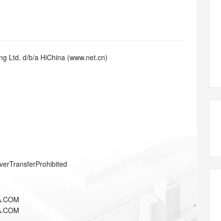
态智能体模型
旗舰 MoE 大模型，百万上下文与顶尖推理能力
图生视频，流
同享
万小智 AI 建站低至 15元/月
Qoder CN
AI 短剧/漫剧
云原生数据库 
快递物流查询
WordPress
成为服务伙
高校合作
点，立即开启云上创新
覆盖公网/内网、递归/权威、移动APP等全场景解析服务
送.CN域名，送备案服务码
基于千问大模型等，支持代码智能生成、研发智能问答
AI助力短剧
GLM-5.2
Wan2.7-T
Ubuntu
服务生态伙伴
视觉 Coding、空间感知、多模态思考等全面升级
1M上下文，专为长程任务能力而生
云工开物
企业应用
Works
Night Plan 支持 Qwen 3.8-Max
云原生大数据计算服务 MaxCompute
AI 办公
容器服务 Kub
NEW
Red Hat
30+ 款产品免费体验
Data Agent 驱动的一站式 Data+AI 开发治理平台
夜间 5 折，Qwen/Meoo/TokenPlan 客户专享
面向分析的企业级SaaS模式云数据仓库
AI智能应用
提供一站式管
科研合作
g Ltd. d/b/a HiChina (www.net.cn)
ERP
堂（旗舰版）
SUSE
智能客服
AI 应用构建
大模型原生
CRM
防护产品
2个月
自动承接线索
建站小程序
Qoder
大模型服务平台百炼-应用模版
OA 办公系统
HOT
NEW
面向真实软件
个人版上线、团队版降价；千问3.8-Max首发发尝鲜
丰富多元化的应用模版和解决方案
力提升
财税管理
模板建站
万有无界
大模型服务平台百炼-智能体
400电话
定制建站
的模型效果
灵活可视化地构建企业级 Agent
方案
广告营销
模板小程序
秒悟
人工智能平台 PAI
verTransferProhibited
定制小程序
云端极速 AI 
新一代 AI 视频生成模型，深度适配广告营销等场景
AI Native 的算法工程平台，一站式完成建模、训练、推理服务部署
APP 开发
A.COM
建站系统
A.COM