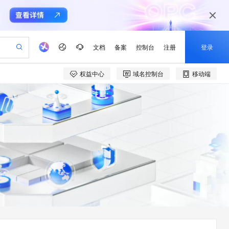
文档
备案
控制台
注册
登录
权益中心
域名控制台
移动端
验
作计划
器
AI 活动
专业服务
服务伙伴合作计划
开发者社区
加入我们
产品动态
服务平台百炼
阿里云 OPC 创新助力计划
一站式生成采购清单，支持单品或批量购买
io：打造专属 AI 语音助手
S产品伙伴计划（繁花）
峰会
CS
造的大模型服务与应用开发平台
一句话生成原生可编辑精美 PPT 文稿
AI 生产力先锋
Al MaaS 服务伙伴赋能合作
域名
博文
Careers
至高可申请百万元
Qwen3.8-Max 模型上线
开启高性价比 AI 编程新体验
弹性可伸缩的云计算服务
Qwen-Audio-3.0-Realtime 端到端实时语音角色扮演
输入一句话想法, 轻松生成专业的 PPT
先锋实践拓展 AI 生产力的边界
Token 补贴，五大权
计划
海大会
伙伴信用分合作计划
商标
问答
社会招聘
益加速 OPC 成功
eek-V4-Pro
SS
一键部署幻兽帕鲁游戏服务器
飞天发布时刻
HOT
Open Search 向量检索版支
划
备案
电子书
校园招聘
pSeek-V4-Pro
视频创作，一键激活电商全链路生产力
稳定、安全、高性价比、高性能的云存储服务
一键购买专属联机服务器，轻松开启游戏
所见，即是所愿
持视频检索 Pipeline 功能
更多支持
划
公司注册
镜像站
视频生成
语音识别与合成
专属 QwenPaw
漫剧工坊：一站式动画创作平台
AI 实训营
HOT
应用身份服务 (IDaaS)
合作伙伴培训与认证
划
上云迁移
站生成，高效打造优质广告素材
全接入的云上超级电脑
从聊天伙伴进化为能主动干活的本地数字员工
快速生产连贯的高质量长漫剧
从基础到进阶，Agent 创客手把手教你
OpenClaw 管理能力上线
e-1.1-T2V
Qwen3-TTS-Flash
lScope
我要反馈
查询合作伙伴
畅细腻的高质量视频
离线语音合成大模型，多语言方言自适应，低延迟高稳定
n Alibaba Cloud ISV 合作
代维服务
建企业门户网站
10 分钟搭建微信、支付宝小程序
MaxCompute MaxFrame 提
创新加速
ope
登录合作伙伴管理后台
我要建议
站，无忧落地极速上线
以可视化方式快速构建移动和 PC 门户网站
国内短信简单易用，安全可靠，秒级触达，全球覆盖200+国家和地区。
高效部署网站，快速应用到小程序
供自动弹性内存功能
e-1.1-I2V
Cosyvoice-V3-Flash