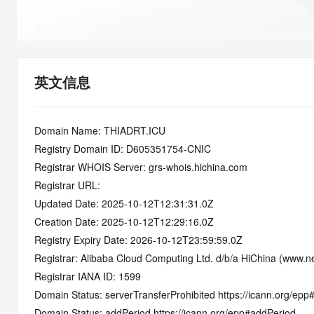
快速部署 Dify，高效搭建 
迁移与运维管理
10 分钟在聊天系统中增加
专有云
英文信息
Domain Name: THIADRT.ICU
Registry Domain ID: D605351754-CNIC
Registrar WHOIS Server: grs-whois.hichina.com
Registrar URL:
Updated Date: 2025-10-12T12:31:31.0Z
Creation Date: 2025-10-12T12:29:16.0Z
Registry Expiry Date: 2026-10-12T23:59:59.0Z
Registrar: Alibaba Cloud Computing Ltd. d/b/a HiChina (www.ne
Registrar IANA ID: 1599
Domain Status: serverTransferProhibited https://icann.org/epp
Domain Status: addPeriod https://icann.org/epp#addPeriod