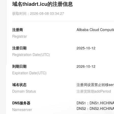
存储
天池大赛
能看、能想、能动手的多模
域名thiadrt.icu的注册信息
云解析DNS
解决方案免费试用 新老
电子合同
最高领取价值200元试用
安全
网络与CDN
AI 算法大赛
Qwen3-VL-Plus
获取时间
：
2026-08-08 03:34:27
畅捷通
大数据开发治理平台 Data
AI 产品 免费试用
网络
安全
云开发大赛
Tableau 订阅
1亿+ 大模型 tokens 和 
注册商
Alibaba Cloud Computin
可观测
入门学习赛
中间件
AI空中课堂在线直播课
云防火墙
140+云产品 免费试用
Registrar
大模型服务
上云与迁云
云原生的云上边界网络安全
产品新客免费试用，最长1
数据库
生态解决方案
注册日期
2025-10-12
千问AI平台-Token Plan
企业出海
大模型ACA认证体验
大数据计算
Registration Date(UTC)
助力企业全员 AI 认知与能
行业生态解决方案
政企业务
媒体服务
千问AI平台-模型体验
到期日期
2026-10-12
开发者生态解决方案
在线体验全尺寸、多种模态
Expiration Date(UTC)
企业服务与云通信
AI 开发和 AI 应用解决
Happy 系列大模型
域名与网站
域名状态
注册局设置禁止转移
ser
Domain Status
注册宽限期
addPeriod
终端用户计算
DNS服务器
DNS
1
：
DNS1.HICHIN
Serverless
大模型解决方案
DNS
2
：
DNS2.HICHIN
Nameserver
开发工具