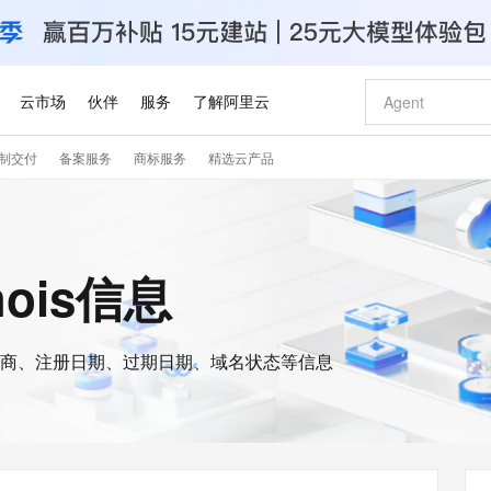
云市场
伙伴
服务
了解阿里云
制交付
备案服务
商标服务
精选云产品
AI 特惠
数据与 API
成为产品伙伴
企业增值服务
最佳实践
价格计算器
AI 场景体
基础软件
产品伙伴合
阿里云认证
市场活动
配置报价
大模型
自助选配和估算价格
新方式
睿译宝，AI翻译排版一步到位
智启 AI 普惠权益
产品生态集成认证中心
企业支持计划
云上春晚
域名与网站
千问官方 MaaS 平台，为开发者和 Agent 而生，新用户赠送 1 亿 + tokens 额度
Qwen Aud
AI Coding
阿里云Maa
2026 阿里云
云服务器 E
为企业打
数据集
Windows
大模型认证
模型
NEW
NEW
交付可用成果
值低价云产品抢先购
上传文档即自动完成翻译和格式还原
至高享 1亿+免费 tokens，加速 Al 应用落地
提供智能易用的域名与建站服务
智能编程，一键
安全可靠、
hois信息
产品生态伙伴
专家技术服务
云上奥运之旅
弹性计算合作
阿里云中企出
手机三要素
宝塔 Linux
全部认证
价格优势
有专属领域专家
GLM-5.2：长任务时代开源旗舰模型
阿里云 OPC 创新助力计划
千问大模型
即刻拥有 DeepS
AI 电商营销
对象存储 O
大模型
产品生态伙伴工作台
企业增值服务台
云栖战略参考
云存储合作计
云栖大会
身份实名认证
CentOS
训练营
推动算力普惠，释放技术红利
最高返9万
多领域专家智能体,一键组建 AI 虚拟交付团队
快速构建应用程序和网站，即刻迈出上云第一步
至高百万元 Token 补贴，加速一人公司成长
多元化、高性能、安全可靠的大模型服务
真正可用的 1M 上下文,一次完成代码全链路开发
轻松解锁专属 Dee
从图文生成到
云上的中国
数据库合作计
活动全景
短信
Docker
图片和
商、注册日期、过期日期、域名状态等信息
站式影视创作平台
Hermes Agent，打造自进化智能体
Token Plan 模型订阅计划
数字证书管理服务（原SSL证书）
5 分钟轻松部署
AI 广告创作
无影云电脑
企业成长
NEW
信息公告
看见新力量
云网络合作计
OCR 文字识别
JAVA
证享300元代金券
可视化编排打通从文字构思到成片全链路闭环
全托管，含MySQL、PostgreSQL、SQL Server、MariaDB多引擎
自主进化，持久记忆，越用越聪明
Qwen3.8-Max 首发尝鲜，限时加量 10 倍，夜间低至2折
实现全站HTTPS，呈现可信的WEB访问
图文、视频一
随时随地安
Kimi-K3
HappyHors
NEW
魔搭 Mode
loud
服务实践
官网公告
Kimi 最新旗舰模型，长程编程与推理利器
让文字生成流
金融模力时刻
Salesforce O
版
发票查验
全能环境
Claude Code + GStack 打造工程团队
千问办公，限时限量积分加倍
Qoder
低代码高效构
AI 建站
短信服务
型
NEW
作计划
计划
创新中心
魔搭 ModelSc
健康状态
理服务
让AI从“聊天伙伴”进化为能干活的“数字员工”
安装技能 GStack，拥有专属 AI 工程团队
你的AI工作搭子，覆盖日常办公高频场景
面向真实软件的智能体编程平台
0 代码专业建
客户案例
天气预报查询
操作系统
Deepseek-v4-pro
HappyHors
态合作计划