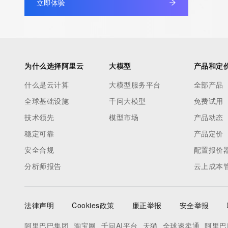
立即体验
information pertaining to Internet domain names registered by 
our customers. By using this service you are agreeing (1) not t
information presented here for any purpose other than determi
ownership of domain names, (2) not to store or reproduce this 
any way, (3) not to use any high-volume, automated, electroni
为什么选择阿里云
大模型
产品和定
to obtain data from this service. Abuse of this service is monit
什么是云计算
大模型服务平台
全部产品
actions in contravention of these terms will result in being per
全球基础设施
千问大模型
免费试用
blacklisted. All data is (c) CentralNic Ltd (https://www.centralni
技术领先
模型市场
产品动态
Access to the Whois and RDAP services is rate limited. For mo
稳定可靠
产品定价
information, visit https://centralnicregistry.com/policies/whois-g
安全合规
配置报价
分析师报告
云上成本
法律声明
Cookies政策
廉正举报
安全举报
阿里巴巴集团
淘宝网
千问AI平台
天猫
全球速卖通
阿里巴