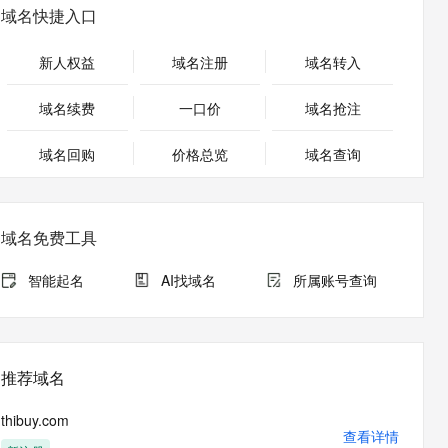
安全
畅自然，细节丰富
高表现力语音合成大模型，语音克隆听感自然
我要投诉
PolarDB
域名快捷入口
上云场景组合购
Milvus 弹性伸缩功能新增节
伴
漫剧创作，剧本、分镜、视频高效生成
100%兼容MySQL、PostgreSQL，兼容Oracle，支持集中和分布式
覆盖90%+业务场景，专享组合折扣价
点支持范围
2V
VPN
Fun-ASR
新人权益
域名注册
域名转入
文戏情感细腻自然，动作戏激烈拳拳到肉，实现更强表演能力
支持中英文自由切换，具备更强的噪声鲁棒性
ernetes 版 ACK
云聚AI 严选权益
AI 原生数据库服务发布
SSL 证书
，一键激活高效办公新体验
理容器应用的 K8s 服务
精选AI产品，从模型到应用全链提效
Agent 数据网关
域名续费
一口价
域名抢注
堡垒机
AI 用量加速计划
云原生数据库 PolarDB
应用
域名回购
价格总览
防火墙
域名查询
、识别商机，让客服更高效、服务更出色。
新老同享，达量后返
Agentic Database 发布
千问办公
主机安全
NEW
的智能体编程平台
一站式AI生产力平台
域名免费工具
AI 应用及服务市场
伶鹊
企业级人与Agent协作平台，接入和调度多个数字员工
智能客服平台，对话机器人、对话分析、智能外呼
智能起名
AI找域名
所属账号查询
AI 应用
大模型服务平台百炼 - 全妙
大模型
应用创作平台
多模态内容创作工具，已接入 DeepSeek
自然语言处理
推荐域名
数据标注
thibuy.com
机器学习
查看详情