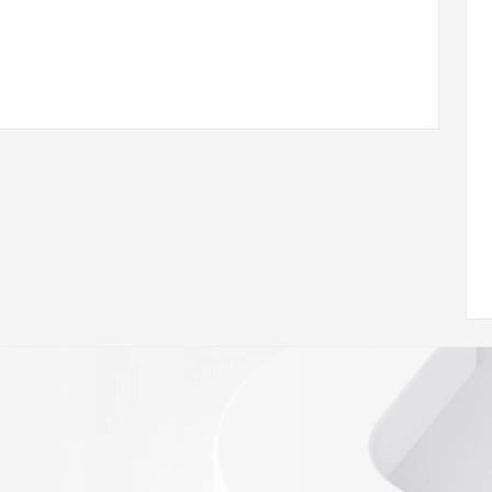
com
w.icann.org/wicf/
Z <<<
//icann.org/epp
RDAP: please visit
<
nal
 contain