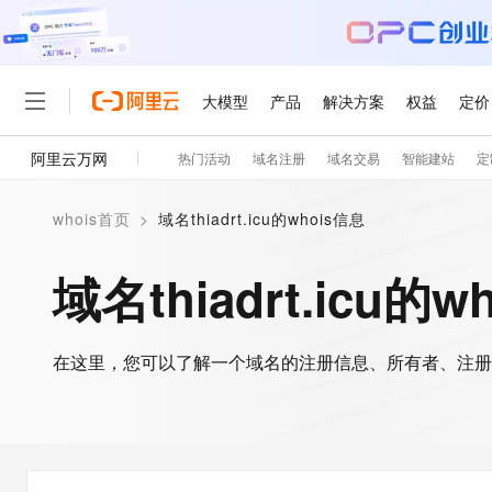
大模型
产品
解决方案
权益
定价
阿里云万网
热门活动
域名注册
域名交易
智能建站
定
大模型
产品
解决方案
权益
定价
云市场
伙伴
服务
了解阿里云
精选产品
精选解决方案
普惠上云
产品定价
精选商城
成为销售伙伴
售前咨询
为什么选择阿里云
千问AI平台
whois首页
>
域名thiadrt.icu的whois信息
了解云产品的定价详情
大模型服务平台百炼
千问办公，解锁你的工作
普惠上云 官方力荐
分销伙伴
在线服务
网站建设
什么是云计算
大
大模型服务与应用平台
企业级Agent产品，直接
云服务器38元/年起，超
域名thiadrt.icu的w
咨询伙伴
多端小程序
技术领先
云上成本管理
售后服务
轻量应用服务器
Agency Agents：拥
官方推荐返现计划
大模型
精选产品
精选解决方案
Salesforce 国际版订阅
稳定可靠
管理和优化成本
推荐新用户得奖励，单订单
销售伙伴合作计划
自助服务
友盟天域
安全合规
人工智能与机器学习
AI
文本生成
在这里，您可以了解一个域名的注册信息、所有者、注册
云数据库 RDS
HappyHorse 打造一
云工开物
无影生态合作计划
在线服务
观测云
分析师报告
高校专属算力普惠，学生认
计算
互联网应用开发
Qwen3.8-Max
HOT
Salesforce On Alibaba C
工单服务
智能体时代全能旗舰模型
Tuya 物联网平台阿里云
研究报告与白皮书
人工智能平台 PAI
快速拥有专属 OpenClaw
大模
Consulting Partner 合
大数据
容器
免费试用
短信专区
一站式AI开发、训练和推
蓝凌 OA
Qwen3.7-Plus
AI 大模型销售与服务生
现代化应用