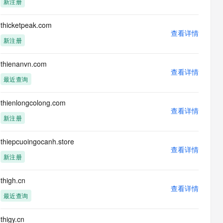
新注册
息提取
与 AI 智能体进行实时音视频通话
从文本、图片、视频中提取结构化的属性信息
构建支持视频理解的 AI 音视频实时通话应用
thicketpeak.com
查看详情
t.diy 一步搞定创意建站
构建大模型应用的安全防护体系
新注册
通过自然语言交互简化开发流程,全栈开发支持
通过阿里云安全产品对 AI 应用进行安全防护
thienanvn.com
查看详情
最近查询
thienlongcolong.com
查看详情
新注册
thiepcuoingocanh.store
查看详情
新注册
thigh.cn
查看详情
最近查询
thigy.cn