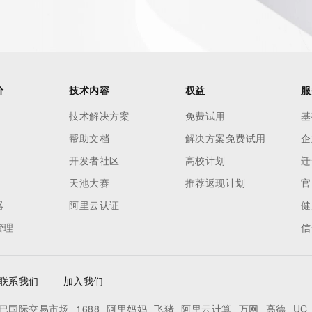
our
o use any
ning
data in
c processes
价
技术内容
权益
服
ored and
技术解决方案
免费试用
基
manently
帮助文档
解决方案免费试用
企
cregistry.com)
开发者社区
高校计划
迁
re
天池大赛
推荐返现计划
官
uidance.
器
阿里云认证
健
管理
信
联系我们
加入我们
巴国际交易市场
1688
阿里妈妈
飞猪
阿里云计算
万网
高德
UC