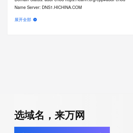
Name Server: DNS1.HICHINA.COM
Name Server: DNS2.HICHINA.COM
展开全部
DNSSEC: unsigned
Registrar Abuse Contact Email: domainabuse@service.aliyun.
Registrar Abuse Contact Phone: +86.95187
URL of the ICANN Whois Inaccuracy Complaint Form: https://ww
>>> Last update of WHOIS database: 2025-10-14T06:21:25.0
For more information on Whois status codes, please visit https:
>>> IMPORTANT INFORMATION ABOUT THE DEPLOYMENT OF 
https://www.centralnicregistry.com/support/information/rdap <<
The registration data available in this service is limited. Additio
选域名，来万网
data may be available at https://lookup.icann.org
The Whois and RDAP services are provided by CentralNic, and