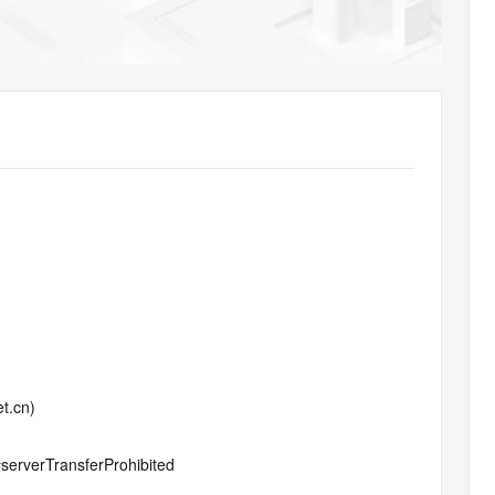
AI 应用
10分钟微调：让0.6B模型媲美235B模
多模态数据信
型
依托云原生高可用架构,实现Dify私有化部署
用1%尺寸在特定领域达到大模型90%以上效果
一个 AI 助手
超强辅助，Bol
即刻拥有 DeepSeek-R1 满血版
在企业官网、通讯软件中为客户提供 AI 客服
多种方案随心选，轻松解锁专属 DeepSeek
t.cn)
#serverTransferProhibited