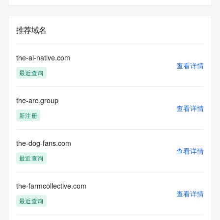
推荐域名
the-ai-native.com
查看详情
最近查询
the-arc.group
查看详情
新注册
the-dog-fans.com
查看详情
最近查询
the-farmcollective.com
查看详情
最近查询