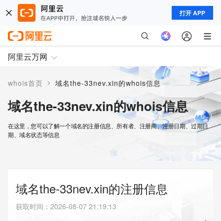
打开 APP
阿里云万网
>
whois首页
域名the-33nev.xin的whois信息
域名the-33nev.xin的whois信息
在这里，您可以了解一个域名的注册信息、所有者、注册商、注册日期、过期日
期、域名状态等信息
域名the-33nev.xin的注册信息
获取时间
：
2026-08-07 21:19:13