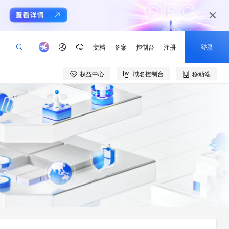
文档
备案
控制台
注册
登录
权益中心
域名控制台
移动端
验
作计划
器
AI 活动
专业服务
服务伙伴合作计划
开发者社区
加入我们
产品动态
服务平台百炼
阿里云 OPC 创新助力计划
一站式生成采购清单，支持单品或批量购买
io：打造专属 AI 语音助手
S产品伙伴计划（繁花）
峰会
CS
造的大模型服务与应用开发平台
一句话生成原生可编辑精美 PPT 文稿
AI 生产力先锋
Al MaaS 服务伙伴赋能合作
域名
博文
Careers
至高可申请百万元
Qwen3.8-Max 模型上线
开启高性价比 AI 编程新体验
弹性可伸缩的云计算服务
Qwen-Audio-3.0-Realtime 端到端实时语音角色扮演
输入一句话想法, 轻松生成专业的 PPT
先锋实践拓展 AI 生产力的边界
Token 补贴，五大权
计划
海大会
伙伴信用分合作计划
商标
问答
社会招聘
益加速 OPC 成功
eek-V4-Pro
SS
一键部署幻兽帕鲁游戏服务器
飞天发布时刻
HOT
Open Search 向量检索版支
划
备案
电子书
校园招聘
pSeek-V4-Pro
视频创作，一键激活电商全链路生产力
稳定、安全、高性价比、高性能的云存储服务
一键购买专属联机服务器，轻松开启游戏
所见，即是所愿
持视频检索 Pipeline 功能
更多支持
划
公司注册
镜像站
视频生成
语音识别与合成
专属 QwenPaw
漫剧工坊：一站式动画创作平台
AI 实训营
HOT
应用身份服务 (IDaaS)
合作伙伴培训与认证
划
上云迁移
站生成，高效打造优质广告素材
全接入的云上超级电脑
从聊天伙伴进化为能主动干活的本地数字员工
快速生产连贯的高质量长漫剧
从基础到进阶，Agent 创客手把手教你
OpenClaw 管理能力上线
e-1.1-T2V
Qwen3-TTS-Flash
lScope
我要反馈
查询合作伙伴
畅细腻的高质量视频
离线语音合成大模型，多语言方言自适应，低延迟高稳定
n Alibaba Cloud ISV 合作
代维服务
建企业门户网站
10 分钟搭建微信、支付宝小程序
MaxCompute MaxFrame 提
创新加速
ope
登录合作伙伴管理后台
我要建议
站，无忧落地极速上线
以可视化方式快速构建移动和 PC 门户网站
国内短信简单易用，安全可靠，秒级触达，全球覆盖200+国家和地区。
高效部署网站，快速应用到小程序
供自动弹性内存功能
e-1.1-I2V
Cosyvoice-V3-Flash