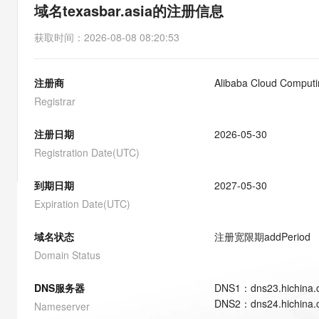
存储
天池大赛
能看、能想、能动手的多模
域名texasbar.asia的注册信息
云解析DNS
解决方案免费试用 新老
电子合同
最高领取价值200元试用
安全
网络与CDN
AI 算法大赛
Qwen3-VL-Plus
获取时间
：
2026-08-08 08:20:53
畅捷通
大数据开发治理平台 Data
AI 产品 免费试用
网络
安全
云开发大赛
Tableau 订阅
1亿+ 大模型 tokens 和 
注册商
Alibaba Cloud Computin
可观测
入门学习赛
中间件
AI空中课堂在线直播课
云防火墙
140+云产品 免费试用
Registrar
大模型服务
上云与迁云
云原生的云上边界网络安全
产品新客免费试用，最长1
数据库
生态解决方案
注册日期
2026-05-30
千问AI平台-Token Plan
企业出海
大模型ACA认证体验
大数据计算
Registration Date(UTC)
助力企业全员 AI 认知与能
行业生态解决方案
政企业务
媒体服务
千问AI平台-模型体验
到期日期
2027-05-30
开发者生态解决方案
在线体验全尺寸、多种模态
Expiration Date(UTC)
企业服务与云通信
AI 开发和 AI 应用解决
Happy 系列大模型
域名与网站
域名状态
注册宽限期
addPeriod
Domain Status
终端用户计算
DNS服务器
DNS
1
：
dns23.hichina
Serverless
大模型解决方案
DNS
2
：
dns24.hichina
Nameserver
开发工具