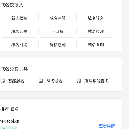
安全
畅自然，细节丰富
高表现力语音合成大模型，语音克隆听感自然
我要投诉
PolarDB
域名快捷入口
上云场景组合购
Milvus 弹性伸缩功能新增节
伴
漫剧创作，剧本、分镜、视频高效生成
100%兼容MySQL、PostgreSQL，兼容Oracle，支持集中和分布式
覆盖90%+业务场景，专享组合折扣价
点支持范围
2V
VPN
Fun-ASR
新人权益
域名注册
域名转入
文戏情感细腻自然，动作戏激烈拳拳到肉，实现更强表演能力
支持中英文自由切换，具备更强的噪声鲁棒性
ernetes 版 ACK
云聚AI 严选权益
AI 原生数据库服务发布
SSL 证书
，一键激活高效办公新体验
理容器应用的 K8s 服务
精选AI产品，从模型到应用全链提效
Agent 数据网关
域名续费
一口价
域名抢注
堡垒机
AI 用量加速计划
云原生数据库 PolarDB
应用
域名回购
价格总览
防火墙
域名查询
、识别商机，让客服更高效、服务更出色。
新老同享，达量后返
Agentic Database 发布
千问办公
主机安全
NEW
的智能体编程平台
一站式AI生产力平台
域名免费工具
AI 应用及服务市场
伶鹊
企业级人与Agent协作平台，接入和调度多个数字员工
智能客服平台，对话机器人、对话分析、智能外呼
智能起名
AI找域名
所属账号查询
AI 应用
大模型服务平台百炼 - 全妙
大模型
应用创作平台
多模态内容创作工具，已接入 DeepSeek
自然语言处理
推荐域名
数据标注
tex-tool.cn
机器学习
查看详情