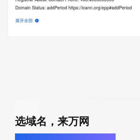
Domain Status: addPeriod https://icann.org/epp#addPeriod
Registry Registrant ID: REDACTED
展开全部
Registrant Name: REDACTED
Registrant Organization: 
Registrant Street: REDACTED
Registrant City: REDACTED
Registrant State/Province: jiang xi
Registrant Postal Code: REDACTED
Registrant Country: CN
Registrant Phone: REDACTED
Registrant Phone Ext: REDACTED
Registrant Fax: REDACTED
Registrant Fax Ext: REDACTED
Registrant Email: REDACTED
选域名，来万网
Registry Admin ID: REDACTED
Admin Name: REDACTED
Admin Organization: REDACTED