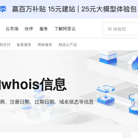
云市场
伙伴
服务
了解阿里云
制交付
备案服务
商标服务
精选云产品
AI 特惠
数据与 API
成为产品伙伴
企业增值服务
最佳实践
价格计算器
AI 场景体
基础软件
产品伙伴合
阿里云认证
市场活动
配置报价
大模型
自助选配和估算价格
新方式
睿译宝，AI翻译排版一步到位
智启 AI 普惠权益
产品生态集成认证中心
企业支持计划
云上春晚
域名与网站
千问官方 MaaS 平台，为开发者和 Agent 而生，新用户赠送 1 亿 + tokens 额度
Qwen Aud
AI Coding
阿里云Maa
2026 阿里云
云服务器 E
为企业打
数据集
Windows
大模型认证
模型
NEW
NEW
交付可用成果
值低价云产品抢先购
上传文档即自动完成翻译和格式还原
至高享 1亿+免费 tokens，加速 Al 应用落地
提供智能易用的域名与建站服务
智能编程，一键
安全可靠、
a的whois信息
产品生态伙伴
专家技术服务
云上奥运之旅
弹性计算合作
阿里云中企出
手机三要素
宝塔 Linux
全部认证
价格优势
有专属领域专家
GLM-5.2：长任务时代开源旗舰模型
阿里云 OPC 创新助力计划
千问大模型
即刻拥有 DeepS
AI 电商营销
对象存储 O
大模型
产品生态伙伴工作台
企业增值服务台
云栖战略参考
云存储合作计
云栖大会
身份实名认证
CentOS
训练营
推动算力普惠，释放技术红利
最高返9万
多领域专家智能体,一键组建 AI 虚拟交付团队
快速构建应用程序和网站，即刻迈出上云第一步
至高百万元 Token 补贴，加速一人公司成长
多元化、高性能、安全可靠的大模型服务
真正可用的 1M 上下文,一次完成代码全链路开发
轻松解锁专属 Dee
从图文生成到
云上的中国
数据库合作计
活动全景
短信
Docker
图片和
商、注册日期、过期日期、域名状态等信息
站式影视创作平台
Hermes Agent，打造自进化智能体
Token Plan 模型订阅计划
数字证书管理服务（原SSL证书）
5 分钟轻松部署
AI 广告创作
无影云电脑
企业成长
NEW
信息公告
看见新力量
云网络合作计
OCR 文字识别
JAVA
证享300元代金券
可视化编排打通从文字构思到成片全链路闭环
全托管，含MySQL、PostgreSQL、SQL Server、MariaDB多引擎
自主进化，持久记忆，越用越聪明
Qwen3.8-Max 首发尝鲜，限时加量 10 倍，夜间低至2折
实现全站HTTPS，呈现可信的WEB访问
图文、视频一
随时随地安
Kimi-K3
HappyHors
NEW
魔搭 Mode
loud
服务实践
官网公告
Kimi 最新旗舰模型，长程编程与推理利器
让文字生成流
金融模力时刻
Salesforce O
版
发票查验
全能环境
Claude Code + GStack 打造工程团队
千问办公，限时限量积分加倍
Qoder
低代码高效构
AI 建站
短信服务
型
NEW
作计划
计划
创新中心
魔搭 ModelSc
健康状态
理服务
让AI从“聊天伙伴”进化为能干活的“数字员工”
安装技能 GStack，拥有专属 AI 工程团队
你的AI工作搭子，覆盖日常办公高频场景
面向真实软件的智能体编程平台
0 代码专业建
客户案例
天气预报查询
操作系统
Deepseek-v4-pro
HappyHors
态合作计划