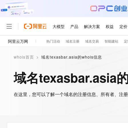
大模型
产品
解决方案
权益
定价
阿里云万网
热门活动
域名注册
域名交易
智能建站
定
大模型
产品
解决方案
权益
定价
云市场
伙伴
服务
了解阿里云
精选产品
精选解决方案
普惠上云
产品定价
精选商城
成为销售伙伴
售前咨询
为什么选择阿里云
千问AI平台
whois首页
>
域名texasbar.asia的whois信息
了解云产品的定价详情
大模型服务平台百炼
千问办公，解锁你的工作
普惠上云 官方力荐
分销伙伴
在线服务
网站建设
什么是云计算
大
大模型服务与应用平台
企业级Agent产品，直接
云服务器38元/年起，超
域名texasbar.asi
咨询伙伴
多端小程序
技术领先
云上成本管理
售后服务
轻量应用服务器
Agency Agents：拥
官方推荐返现计划
大模型
精选产品
精选解决方案
Salesforce 国际版订阅
稳定可靠
管理和优化成本
推荐新用户得奖励，单订单
销售伙伴合作计划
自助服务
友盟天域
安全合规
人工智能与机器学习
AI
文本生成
在这里，您可以了解一个域名的注册信息、所有者、注册
云数据库 RDS
HappyHorse 打造一
云工开物
无影生态合作计划
在线服务
观测云
分析师报告
高校专属算力普惠，学生认
计算
互联网应用开发
Qwen3.8-Max
HOT
Salesforce On Alibaba C
工单服务
智能体时代全能旗舰模型
Tuya 物联网平台阿里云
研究报告与白皮书
人工智能平台 PAI
快速拥有专属 OpenClaw
大模
Consulting Partner 合
大数据
容器
免费试用
短信专区
一站式AI开发、训练和推
蓝凌 OA
Qwen3.7-Plus
AI 大模型销售与服务生
现代化应用