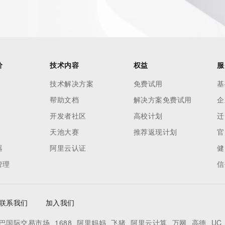
价
技术内容
权益
服
技术解决方案
免费试用
基
帮助文档
解决方案免费试用
企
开发者社区
高校计划
迁
天池大赛
推荐返现计划
官
器
阿里云认证
健
管理
信
联系我们
加入我们
巴国际交易市场
1688
阿里妈妈
飞猪
阿里云计算
万网
高德
UC