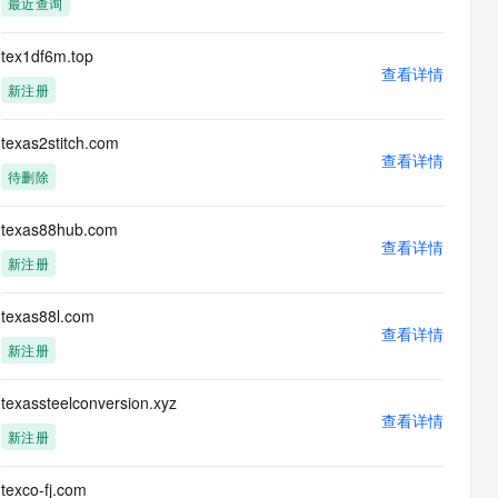
最近查询
息提取
与 AI 智能体进行实时音视频通话
从文本、图片、视频中提取结构化的属性信息
构建支持视频理解的 AI 音视频实时通话应用
tex1df6m.top
查看详情
t.diy 一步搞定创意建站
构建大模型应用的安全防护体系
新注册
通过自然语言交互简化开发流程,全栈开发支持
通过阿里云安全产品对 AI 应用进行安全防护
texas2stitch.com
查看详情
待删除
texas88hub.com
查看详情
新注册
texas88l.com
查看详情
新注册
texassteelconversion.xyz
查看详情
新注册
texco-fj.com