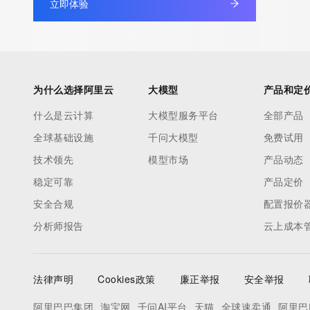
立即体验
Admin Street: REDACTED
Admin City: REDACTED
Admin State/Province: REDACTED
Admin Postal Code: REDACTED
Admin Country: REDACTED
为什么选择阿里云
大模型
产品和定
Admin Phone: REDACTED
什么是云计算
大模型服务平台
全部产品
Admin Phone Ext: REDACTED
全球基础设施
千问大模型
免费试用
Admin Fax: REDACTED
Admin Fax Ext: REDACTED
技术领先
模型市场
产品动态
Admin Email: REDACTED
稳定可靠
产品定价
Registry Tech ID: REDACTED
安全合规
配置报价
Tech Name: REDACTED
分析师报告
云上成本
Tech Organization: REDACTED
Tech Street: REDACTED
Tech City: REDACTED
法律声明
Cookies政策
廉正举报
安全举报
Tech State/Province: REDACTED
Tech Postal Code: REDACTED
阿里巴巴集团
淘宝网
千问AI平台
天猫
全球速卖通
阿里巴