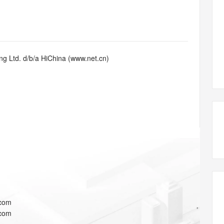
态智能体模型
旗舰 MoE 大模型，百万上下文与顶尖推理能力
图生视频，流
同享
万小智 AI 建站低至 15元/月
Qoder CN
AI 短剧/漫剧
云原生数据库 
快递物流查询
WordPress
成为服务伙
高校合作
点，立即开启云上创新
覆盖公网/内网、递归/权威、移动APP等全场景解析服务
送.CN域名，送备案服务码
基于千问大模型等，支持代码智能生成、研发智能问答
AI助力短剧
GLM-5.2
Wan2.7-T
Ubuntu
服务生态伙伴
视觉 Coding、空间感知、多模态思考等全面升级
1M上下文，专为长程任务能力而生
云工开物
企业应用
Works
Night Plan 支持 Qwen 3.8-Max
云原生大数据计算服务 MaxCompute
AI 办公
容器服务 Kub
NEW
Red Hat
30+ 款产品免费体验
Data Agent 驱动的一站式 Data+AI 开发治理平台
夜间 5 折，Qwen/Meoo/TokenPlan 客户专享
面向分析的企业级SaaS模式云数据仓库
AI智能应用
提供一站式管
科研合作
g Ltd. d/b/a HiChina (www.net.cn)
ERP
堂（旗舰版）
SUSE
智能客服
AI 应用构建
大模型原生
CRM
防护产品
2个月
自动承接线索
建站小程序
Qoder
大模型服务平台百炼-应用模版
OA 办公系统
HOT
NEW
面向真实软件
个人版上线、团队版降价；千问3.8-Max首发发尝鲜
丰富多元化的应用模版和解决方案
力提升
财税管理
模板建站
万有无界
大模型服务平台百炼-智能体
400电话
定制建站
的模型效果
灵活可视化地构建企业级 Agent
方案
广告营销
模板小程序
秒悟
人工智能平台 PAI
定制小程序
云端极速 AI 
新一代 AI 视频生成模型，深度适配广告营销等场景
AI Native 的算法工程平台，一站式完成建模、训练、推理服务部署
APP 开发
.com
建站系统
.com