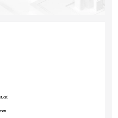
AI 应用
10分钟微调：让0.6B模型媲美235B模
多模态数据信
型
依托云原生高可用架构,实现Dify私有化部署
用1%尺寸在特定领域达到大模型90%以上效果
一个 AI 助手
超强辅助，Bol
即刻拥有 DeepSeek-R1 满血版
在企业官网、通讯软件中为客户提供 AI 客服
多种方案随心选，轻松解锁专属 DeepSeek
t.cn)
.com