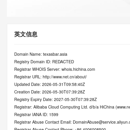
快速部署 Dify，高效搭建 
迁移与运维管理
10 分钟在聊天系统中增加
专有云
英文信息
Domain Name: texasbar.asia
Registry Domain ID: REDACTED
Registrar WHOIS Server: whois.hichina.com
Registrar URL: http://www.net.cn/about/
Updated Date: 2026-05-31T09:58:40Z
Creation Date: 2026-05-30T07:39:28Z
Registry Expiry Date: 2027-05-30T07:39:28Z
Registrar: Alibaba Cloud Computing Ltd. d/b/a HiChina (www.ne
Registrar IANA ID: 1599
Registrar Abuse Contact Email: DomainAbuse@service.aliyun
Registrar Abuse Contact Phone: +86.4006008500