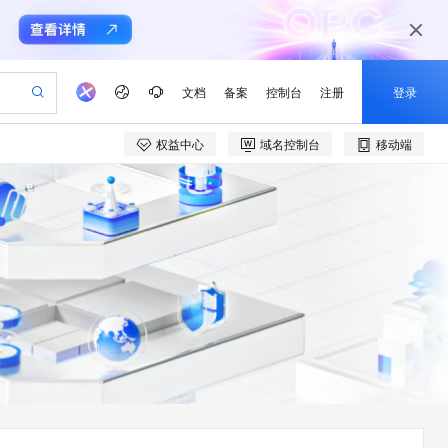
文档
备案
控制台
注册
登录
权益中心
域名控制台
移动端
验
作计划
器
AI 活动
专业服务
服务伙伴合作计划
开发者社区
加入我们
产品动态
服务平台百炼
阿里云 OPC 创新助力计划
一站式生成采购清单，支持单品或批量购买
io：打造专属 AI 语音助手
S产品伙伴计划（繁花）
峰会
CS
造的大模型服务与应用开发平台
一句话生成原生可编辑精美 PPT 文稿
AI 生产力先锋
Al MaaS 服务伙伴赋能合作
域名
博文
Careers
至高可申请百万元
Qwen3.8-Max 模型上线
开启高性价比 AI 编程新体验
弹性可伸缩的云计算服务
Qwen-Audio-3.0-Realtime 端到端实时语音角色扮演
输入一句话想法, 轻松生成专业的 PPT
先锋实践拓展 AI 生产力的边界
Token 补贴，五大权
计划
海大会
伙伴信用分合作计划
商标
问答
社会招聘
益加速 OPC 成功
eek-V4-Pro
SS
一键部署幻兽帕鲁游戏服务器
飞天发布时刻
HOT
Open Search 向量检索版支
划
备案
电子书
校园招聘
pSeek-V4-Pro
视频创作，一键激活电商全链路生产力
稳定、安全、高性价比、高性能的云存储服务
一键购买专属联机服务器，轻松开启游戏
所见，即是所愿
持视频检索 Pipeline 功能
更多支持
划
公司注册
镜像站
视频生成
语音识别与合成
专属 QwenPaw
漫剧工坊：一站式动画创作平台
AI 实训营
HOT
应用身份服务 (IDaaS)
合作伙伴培训与认证
划
上云迁移
站生成，高效打造优质广告素材
全接入的云上超级电脑
从聊天伙伴进化为能主动干活的本地数字员工
快速生产连贯的高质量长漫剧
从基础到进阶，Agent 创客手把手教你
OpenClaw 管理能力上线
e-1.1-T2V
Qwen3-TTS-Flash
lScope
我要反馈
查询合作伙伴
畅细腻的高质量视频
离线语音合成大模型，多语言方言自适应，低延迟高稳定
n Alibaba Cloud ISV 合作
代维服务
建企业门户网站
10 分钟搭建微信、支付宝小程序
MaxCompute MaxFrame 提
创新加速
ope
登录合作伙伴管理后台
我要建议
站，无忧落地极速上线
以可视化方式快速构建移动和 PC 门户网站
国内短信简单易用，安全可靠，秒级触达，全球覆盖200+国家和地区。
高效部署网站，快速应用到小程序
供自动弹性内存功能
e-1.1-I2V
Cosyvoice-V3-Flash