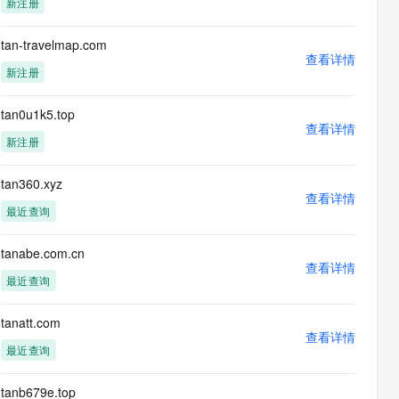
新注册
息提取
与 AI 智能体进行实时音视频通话
从文本、图片、视频中提取结构化的属性信息
构建支持视频理解的 AI 音视频实时通话应用
tan-travelmap.com
查看详情
t.diy 一步搞定创意建站
构建大模型应用的安全防护体系
新注册
通过自然语言交互简化开发流程,全栈开发支持
通过阿里云安全产品对 AI 应用进行安全防护
tan0u1k5.top
查看详情
新注册
tan360.xyz
查看详情
最近查询
tanabe.com.cn
查看详情
最近查询
tanatt.com
查看详情
最近查询
tanb679e.top