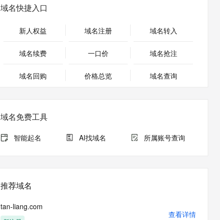
安全
畅自然，细节丰富
高表现力语音合成大模型，语音克隆听感自然
我要投诉
PolarDB
域名快捷入口
上云场景组合购
Milvus 弹性伸缩功能新增节
伴
漫剧创作，剧本、分镜、视频高效生成
100%兼容MySQL、PostgreSQL，兼容Oracle，支持集中和分布式
覆盖90%+业务场景，专享组合折扣价
点支持范围
2V
VPN
Fun-ASR
新人权益
域名注册
域名转入
文戏情感细腻自然，动作戏激烈拳拳到肉，实现更强表演能力
支持中英文自由切换，具备更强的噪声鲁棒性
ernetes 版 ACK
云聚AI 严选权益
AI 原生数据库服务发布
SSL 证书
，一键激活高效办公新体验
理容器应用的 K8s 服务
精选AI产品，从模型到应用全链提效
Agent 数据网关
域名续费
一口价
域名抢注
堡垒机
AI 用量加速计划
云原生数据库 PolarDB
应用
域名回购
价格总览
防火墙
域名查询
、识别商机，让客服更高效、服务更出色。
新老同享，达量后返
Agentic Database 发布
千问办公
主机安全
NEW
的智能体编程平台
一站式AI生产力平台
域名免费工具
AI 应用及服务市场
伶鹊
企业级人与Agent协作平台，接入和调度多个数字员工
智能客服平台，对话机器人、对话分析、智能外呼
智能起名
AI找域名
所属账号查询
AI 应用
大模型服务平台百炼 - 全妙
大模型
应用创作平台
多模态内容创作工具，已接入 DeepSeek
自然语言处理
推荐域名
数据标注
tan-liang.com
机器学习
查看详情