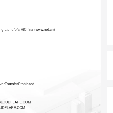
态智能体模型
旗舰 MoE 大模型，百万上下文与顶尖推理能力
图生视频，流
同享
万小智 AI 建站低至 15元/月
Qoder CN
AI 短剧/漫剧
云原生数据库 
快递物流查询
WordPress
成为服务伙
高校合作
点，立即开启云上创新
覆盖公网/内网、递归/权威、移动APP等全场景解析服务
送.CN域名，送备案服务码
基于千问大模型等，支持代码智能生成、研发智能问答
AI助力短剧
GLM-5.2
Wan2.7-T
Ubuntu
服务生态伙伴
视觉 Coding、空间感知、多模态思考等全面升级
1M上下文，专为长程任务能力而生
云工开物
企业应用
Works
Night Plan 支持 Qwen 3.8-Max
云原生大数据计算服务 MaxCompute
AI 办公
容器服务 Kub
NEW
Red Hat
30+ 款产品免费体验
Data Agent 驱动的一站式 Data+AI 开发治理平台
夜间 5 折，Qwen/Meoo/TokenPlan 客户专享
面向分析的企业级SaaS模式云数据仓库
AI智能应用
提供一站式管
科研合作
g Ltd. d/b/a HiChina (www.net.cn)
ERP
堂（旗舰版）
SUSE
智能客服
AI 应用构建
大模型原生
CRM
防护产品
2个月
自动承接线索
建站小程序
Qoder
大模型服务平台百炼-应用模版
OA 办公系统
HOT
NEW
面向真实软件
个人版上线、团队版降价；千问3.8-Max首发发尝鲜
丰富多元化的应用模版和解决方案
力提升
财税管理
模板建站
万有无界
大模型服务平台百炼-智能体
400电话
定制建站
的模型效果
灵活可视化地构建企业级 Agent
方案
广告营销
模板小程序
秒悟
人工智能平台 PAI
verTransferProhibited
定制小程序
云端极速 AI 
新一代 AI 视频生成模型，深度适配广告营销等场景
AI Native 的算法工程平台，一站式完成建模、训练、推理服务部署
APP 开发
.CLOUDFLARE.COM
建站系统
OUDFLARE.COM