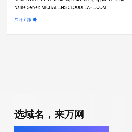
Name Server: MICHAEL.NS.CLOUDFLARE.COM
Name Server: ROSE.NS.CLOUDFLARE.COM
展开全部
DNSSEC: unsigned
Registrar Abuse Contact Email: domainabuse@service.aliyun.
Registrar Abuse Contact Phone: +86.95187
URL of the ICANN Whois Inaccuracy Complaint Form: https://ww
>>> Last update of WHOIS database: 2026-05-30T06:31:25.0
For more information on Whois status codes, please visit https:
>>> IMPORTANT INFORMATION ABOUT THE DEPLOYMENT OF 
https://www.centralnicregistry.com/support/information/rdap <<
The registration data available in this service is limited. Additio
选域名，来万网
data may be available at https://lookup.icann.org
The Whois and RDAP services are provided by CentralNic, and