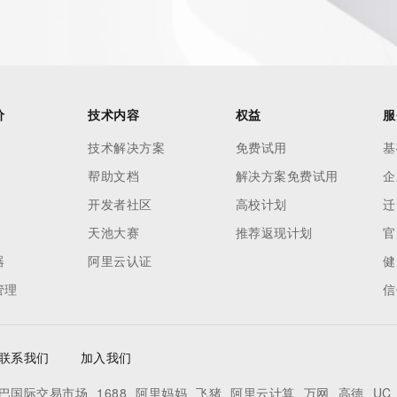
our
o use any
ning
data in
c processes
价
技术内容
权益
服
ored and
技术解决方案
免费试用
基
manently
帮助文档
解决方案免费试用
企
cregistry.com)
开发者社区
高校计划
迁
re
天池大赛
推荐返现计划
官
uidance.
器
阿里云认证
健
管理
信
联系我们
加入我们
巴国际交易市场
1688
阿里妈妈
飞猪
阿里云计算
万网
高德
UC