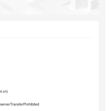
AI 应用
10分钟微调：让0.6B模型媲美235B模
多模态数据信
型
依托云原生高可用架构,实现Dify私有化部署
用1%尺寸在特定领域达到大模型90%以上效果
一个 AI 助手
超强辅助，Bol
即刻拥有 DeepSeek-R1 满血版
在企业官网、通讯软件中为客户提供 AI 客服
多种方案随心选，轻松解锁专属 DeepSeek
t.cn)
#serverTransferProhibited