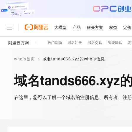
大模型
产品
解决方案
权益
定价
阿里云万网
热门活动
域名注册
域名交易
智能建站
定
大模型
产品
解决方案
权益
定价
云市场
伙伴
服务
了解阿里云
精选产品
精选解决方案
普惠上云
产品定价
精选商城
成为销售伙伴
售前咨询
为什么选择阿里云
千问AI平台
whois首页
>
域名tands666.xyz的whois信息
了解云产品的定价详情
大模型服务平台百炼
千问办公，解锁你的工作
普惠上云 官方力荐
分销伙伴
在线服务
网站建设
什么是云计算
大
大模型服务与应用平台
企业级Agent产品，直接
云服务器38元/年起，超
域名tands666.xyz
咨询伙伴
多端小程序
技术领先
云上成本管理
售后服务
轻量应用服务器
Agency Agents：拥
官方推荐返现计划
大模型
精选产品
精选解决方案
Salesforce 国际版订阅
稳定可靠
管理和优化成本
推荐新用户得奖励，单订单
销售伙伴合作计划
自助服务
友盟天域
安全合规
人工智能与机器学习
AI
文本生成
在这里，您可以了解一个域名的注册信息、所有者、注册
云数据库 RDS
HappyHorse 打造一
云工开物
无影生态合作计划
在线服务
观测云
分析师报告
高校专属算力普惠，学生认
计算
互联网应用开发
Qwen3.8-Max
HOT
Salesforce On Alibaba C
工单服务
智能体时代全能旗舰模型
Tuya 物联网平台阿里云
研究报告与白皮书
人工智能平台 PAI
快速拥有专属 OpenClaw
大模
Consulting Partner 合
大数据
容器
免费试用
短信专区
一站式AI开发、训练和推
蓝凌 OA
Qwen3.7-Plus
AI 大模型销售与服务生
现代化应用