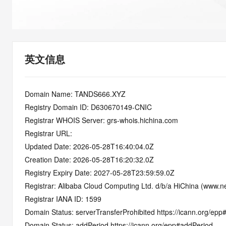
快速部署 Dify，高效搭建 
迁移与运维管理
10 分钟在聊天系统中增加
专有云
英文信息
Domain Name: TANDS666.XYZ
Registry Domain ID: D630670149-CNIC
Registrar WHOIS Server: grs-whois.hichina.com
Registrar URL:
Updated Date: 2026-05-28T16:40:04.0Z
Creation Date: 2026-05-28T16:20:32.0Z
Registry Expiry Date: 2027-05-28T23:59:59.0Z
Registrar: Alibaba Cloud Computing Ltd. d/b/a HiChina (www.ne
Registrar IANA ID: 1599
Domain Status: serverTransferProhibited https://icann.org/epp
Domain Status: addPeriod https://icann.org/epp#addPeriod