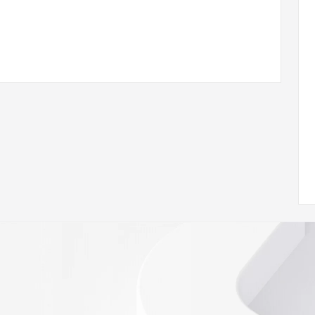
com
w.icann.org/wicf/
Z <<<
//icann.org/epp
RDAP: please visit
<
nal
 contain