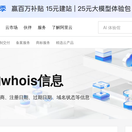
云市场
伙伴
服务
了解阿里云
制交付
备案服务
商标服务
精选云产品
AI 特惠
数据与 API
成为产品伙伴
企业增值服务
最佳实践
价格计算器
AI 场景体
基础软件
产品伙伴合
阿里云认证
市场活动
配置报价
大模型
自助选配和估算价格
新方式
睿译宝，AI翻译排版一步到位
智启 AI 普惠权益
产品生态集成认证中心
企业支持计划
云上春晚
域名与网站
千问官方 MaaS 平台，为开发者和 Agent 而生，新用户赠送 1 亿 + tokens 额度
Qwen Aud
AI Coding
阿里云Maa
2026 阿里云
云服务器 E
为企业打
数据集
Windows
大模型认证
模型
NEW
NEW
交付可用成果
值低价云产品抢先购
上传文档即自动完成翻译和格式还原
至高享 1亿+免费 tokens，加速 Al 应用落地
提供智能易用的域名与建站服务
智能编程，一键
安全可靠、
的whois信息
产品生态伙伴
专家技术服务
云上奥运之旅
弹性计算合作
阿里云中企出
手机三要素
宝塔 Linux
全部认证
价格优势
有专属领域专家
GLM-5.2：长任务时代开源旗舰模型
阿里云 OPC 创新助力计划
千问大模型
即刻拥有 DeepS
AI 电商营销
对象存储 O
大模型
产品生态伙伴工作台
企业增值服务台
云栖战略参考
云存储合作计
云栖大会
身份实名认证
CentOS
训练营
推动算力普惠，释放技术红利
最高返9万
多领域专家智能体,一键组建 AI 虚拟交付团队
快速构建应用程序和网站，即刻迈出上云第一步
至高百万元 Token 补贴，加速一人公司成长
多元化、高性能、安全可靠的大模型服务
真正可用的 1M 上下文,一次完成代码全链路开发
轻松解锁专属 Dee
从图文生成到
云上的中国
数据库合作计
活动全景
短信
Docker
图片和
商、注册日期、过期日期、域名状态等信息
站式影视创作平台
Hermes Agent，打造自进化智能体
Token Plan 模型订阅计划
数字证书管理服务（原SSL证书）
5 分钟轻松部署
AI 广告创作
无影云电脑
企业成长
NEW
信息公告
看见新力量
云网络合作计
OCR 文字识别
JAVA
证享300元代金券
可视化编排打通从文字构思到成片全链路闭环
全托管，含MySQL、PostgreSQL、SQL Server、MariaDB多引擎
自主进化，持久记忆，越用越聪明
Qwen3.8-Max 首发尝鲜，限时加量 10 倍，夜间低至2折
实现全站HTTPS，呈现可信的WEB访问
图文、视频一
随时随地安
Kimi-K3
HappyHors
NEW
魔搭 Mode
loud
服务实践
官网公告
Kimi 最新旗舰模型，长程编程与推理利器
让文字生成流
金融模力时刻
Salesforce O
版
发票查验
全能环境
Claude Code + GStack 打造工程团队
千问办公，限时限量积分加倍
Qoder
低代码高效构
AI 建站
短信服务
型
NEW
作计划
计划
创新中心
魔搭 ModelSc
健康状态
理服务
让AI从“聊天伙伴”进化为能干活的“数字员工”
安装技能 GStack，拥有专属 AI 工程团队
你的AI工作搭子，覆盖日常办公高频场景
面向真实软件的智能体编程平台
0 代码专业建
客户案例
天气预报查询
操作系统
Deepseek-v4-pro
HappyHors
态合作计划