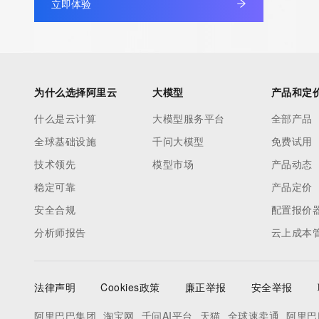
立即体验
information pertaining to Internet domain names registered by 
our customers. By using this service you are agreeing (1) not t
information presented here for any purpose other than determi
ownership of domain names, (2) not to store or reproduce this 
any way, (3) not to use any high-volume, automated, electroni
为什么选择阿里云
大模型
产品和定
to obtain data from this service. Abuse of this service is monit
什么是云计算
大模型服务平台
全部产品
actions in contravention of these terms will result in being per
全球基础设施
千问大模型
免费试用
blacklisted. All data is (c) CentralNic Ltd (https://www.centralni
技术领先
模型市场
产品动态
Access to the Whois and RDAP services is rate limited. For mo
稳定可靠
产品定价
information, visit https://centralnicregistry.com/policies/whois-g
安全合规
配置报价
分析师报告
云上成本
法律声明
Cookies政策
廉正举报
安全举报
阿里巴巴集团
淘宝网
千问AI平台
天猫
全球速卖通
阿里巴