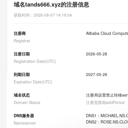
存储
天池大赛
能看、能想、能动手的多模
域名tands666.xyz的注册信息
云解析DNS
解决方案免费试用 新老
电子合同
最高领取价值200元试用
安全
网络与CDN
AI 算法大赛
Qwen3-VL-Plus
获取时间
：
2026-08-07 14:18:04
畅捷通
大数据开发治理平台 Data
AI 产品 免费试用
网络
安全
云开发大赛
Tableau 订阅
1亿+ 大模型 tokens 和 
注册商
Alibaba Cloud Computin
可观测
入门学习赛
中间件
AI空中课堂在线直播课
云防火墙
140+云产品 免费试用
Registrar
大模型服务
上云与迁云
云原生的云上边界网络安全
产品新客免费试用，最长1
数据库
生态解决方案
注册日期
2026-05-28
千问AI平台-Token Plan
企业出海
大模型ACA认证体验
大数据计算
Registration Date(UTC)
助力企业全员 AI 认知与能
行业生态解决方案
政企业务
媒体服务
千问AI平台-模型体验
到期日期
2027-05-28
开发者生态解决方案
在线体验全尺寸、多种模态
Expiration Date(UTC)
企业服务与云通信
AI 开发和 AI 应用解决
Happy 系列大模型
域名与网站
域名状态
注册局设置禁止转移
ser
Domain Status
注册宽限期
addPeriod
终端用户计算
DNS服务器
DNS
1
：
MICHAEL.NS
Serverless
大模型解决方案
DNS
2
：
ROSE.NS.CL
Nameserver
开发工具