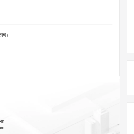
态智能体模型
旗舰 MoE 大模型，百万上下文与顶尖推理能力
图生视频，流
同享
万小智 AI 建站低至 15元/月
Qoder CN
AI 短剧/漫剧
云原生数据库 
快递物流查询
WordPress
成为服务伙
高校合作
点，立即开启云上创新
覆盖公网/内网、递归/权威、移动APP等全场景解析服务
送.CN域名，送备案服务码
基于千问大模型等，支持代码智能生成、研发智能问答
AI助力短剧
GLM-5.2
Wan2.7-T
Ubuntu
服务生态伙伴
视觉 Coding、空间感知、多模态思考等全面升级
1M上下文，专为长程任务能力而生
云工开物
企业应用
Works
Night Plan 支持 Qwen 3.8-Max
云原生大数据计算服务 MaxCompute
AI 办公
容器服务 Kub
NEW
Red Hat
30+ 款产品免费体验
Data Agent 驱动的一站式 Data+AI 开发治理平台
夜间 5 折，Qwen/Meoo/TokenPlan 客户专享
面向分析的企业级SaaS模式云数据仓库
AI智能应用
提供一站式管
科研合作
万网）
ERP
堂（旗舰版）
SUSE
智能客服
AI 应用构建
大模型原生
CRM
防护产品
2个月
自动承接线索
建站小程序
Qoder
大模型服务平台百炼-应用模版
OA 办公系统
HOT
NEW
面向真实软件
个人版上线、团队版降价；千问3.8-Max首发发尝鲜
丰富多元化的应用模版和解决方案
力提升
财税管理
模板建站
万有无界
大模型服务平台百炼-智能体
400电话
定制建站
的模型效果
灵活可视化地构建企业级 Agent
方案
广告营销
模板小程序
秒悟
人工智能平台 PAI
定制小程序
云端极速 AI 
新一代 AI 视频生成模型，深度适配广告营销等场景
AI Native 的算法工程平台，一站式完成建模、训练、推理服务部署
APP 开发
com
建站系统
com