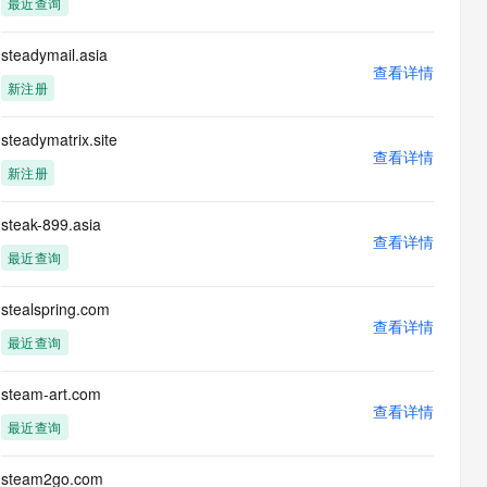
最近查询
息提取
与 AI 智能体进行实时音视频通话
从文本、图片、视频中提取结构化的属性信息
构建支持视频理解的 AI 音视频实时通话应用
steadymail.asia
查看详情
t.diy 一步搞定创意建站
构建大模型应用的安全防护体系
新注册
通过自然语言交互简化开发流程,全栈开发支持
通过阿里云安全产品对 AI 应用进行安全防护
steadymatrix.site
查看详情
新注册
steak-899.asia
查看详情
最近查询
stealspring.com
查看详情
最近查询
steam-art.com
查看详情
最近查询
steam2go.com