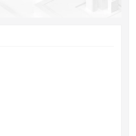
AI 应用
10分钟微调：让0.6B模型媲美235B模
多模态数据信
型
依托云原生高可用架构,实现Dify私有化部署
用1%尺寸在特定领域达到大模型90%以上效果
一个 AI 助手
超强辅助，Bol
即刻拥有 DeepSeek-R1 满血版
在企业官网、通讯软件中为客户提供 AI 客服
多种方案随心选，轻松解锁专属 DeepSeek