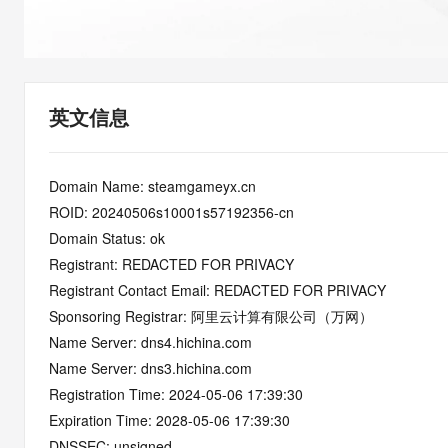
快速部署 Dify，高效搭建 
迁移与运维管理
10 分钟在聊天系统中增加
专有云
英文信息
Domain Name: steamgameyx.cn
ROID: 20240506s10001s57192356-cn
Domain Status: ok
Registrant: REDACTED FOR PRIVACY
Registrant Contact Email: REDACTED FOR PRIVACY
Sponsoring Registrar: 阿里云计算有限公司（万网）
Name Server: dns4.hichina.com
Name Server: dns3.hichina.com
Registration Time: 2024-05-06 17:39:30
Expiration Time: 2028-05-06 17:39:30
DNSSEC: unsigned