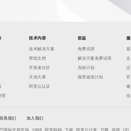
价
技术内容
权益
服
技术解决方案
免费试用
基
帮助文档
解决方案免费试用
企
开发者社区
高校计划
迁
天池大赛
推荐返现计划
官
器
阿里云认证
健
管理
信
联系我们
加入我们
巴国际交易市场
1688
阿里妈妈
飞猪
阿里云计算
万网
高德
UC