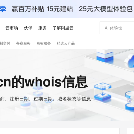
云市场
伙伴
服务
了解阿里云
制交付
备案服务
商标服务
精选云产品
AI 特惠
数据与 API
成为产品伙伴
企业增值服务
最佳实践
价格计算器
AI 场景体
基础软件
产品伙伴合
阿里云认证
市场活动
配置报价
大模型
自助选配和估算价格
新方式
睿译宝，AI翻译排版一步到位
智启 AI 普惠权益
产品生态集成认证中心
企业支持计划
云上春晚
域名与网站
千问官方 MaaS 平台，为开发者和 Agent 而生，新用户赠送 1 亿 + tokens 额度
Qwen Aud
AI Coding
阿里云Maa
2026 阿里云
云服务器 E
为企业打
数据集
Windows
大模型认证
模型
NEW
NEW
交付可用成果
值低价云产品抢先购
上传文档即自动完成翻译和格式还原
至高享 1亿+免费 tokens，加速 Al 应用落地
提供智能易用的域名与建站服务
智能编程，一键
安全可靠、
.cn的whois信息
产品生态伙伴
专家技术服务
云上奥运之旅
弹性计算合作
阿里云中企出
手机三要素
宝塔 Linux
全部认证
价格优势
有专属领域专家
GLM-5.2：长任务时代开源旗舰模型
阿里云 OPC 创新助力计划
千问大模型
即刻拥有 DeepS
AI 电商营销
对象存储 O
大模型
产品生态伙伴工作台
企业增值服务台
云栖战略参考
云存储合作计
云栖大会
身份实名认证
CentOS
训练营
推动算力普惠，释放技术红利
最高返9万
多领域专家智能体,一键组建 AI 虚拟交付团队
快速构建应用程序和网站，即刻迈出上云第一步
至高百万元 Token 补贴，加速一人公司成长
多元化、高性能、安全可靠的大模型服务
真正可用的 1M 上下文,一次完成代码全链路开发
轻松解锁专属 Dee
从图文生成到
云上的中国
数据库合作计
活动全景
短信
Docker
图片和
商、注册日期、过期日期、域名状态等信息
站式影视创作平台
Hermes Agent，打造自进化智能体
Token Plan 模型订阅计划
数字证书管理服务（原SSL证书）
5 分钟轻松部署
AI 广告创作
无影云电脑
企业成长
NEW
信息公告
看见新力量
云网络合作计
OCR 文字识别
JAVA
证享300元代金券
可视化编排打通从文字构思到成片全链路闭环
全托管，含MySQL、PostgreSQL、SQL Server、MariaDB多引擎
自主进化，持久记忆，越用越聪明
Qwen3.8-Max 首发尝鲜，限时加量 10 倍，夜间低至2折
实现全站HTTPS，呈现可信的WEB访问
图文、视频一
随时随地安
Kimi-K3
HappyHors
NEW
魔搭 Mode
loud
服务实践
官网公告
Kimi 最新旗舰模型，长程编程与推理利器
让文字生成流
金融模力时刻
Salesforce O
版
发票查验
全能环境
Claude Code + GStack 打造工程团队
千问办公，限时限量积分加倍
Qoder
低代码高效构
AI 建站
短信服务
型
NEW
作计划
计划
创新中心
魔搭 ModelSc
健康状态
理服务
让AI从“聊天伙伴”进化为能干活的“数字员工”
安装技能 GStack，拥有专属 AI 工程团队
你的AI工作搭子，覆盖日常办公高频场景
面向真实软件的智能体编程平台
0 代码专业建
客户案例
天气预报查询
操作系统
Deepseek-v4-pro
HappyHors
态合作计划