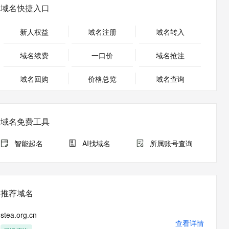
安全
畅自然，细节丰富
高表现力语音合成大模型，语音克隆听感自然
我要投诉
PolarDB
域名快捷入口
上云场景组合购
Milvus 弹性伸缩功能新增节
伴
漫剧创作，剧本、分镜、视频高效生成
100%兼容MySQL、PostgreSQL，兼容Oracle，支持集中和分布式
覆盖90%+业务场景，专享组合折扣价
点支持范围
2V
VPN
Fun-ASR
新人权益
域名注册
域名转入
文戏情感细腻自然，动作戏激烈拳拳到肉，实现更强表演能力
支持中英文自由切换，具备更强的噪声鲁棒性
ernetes 版 ACK
云聚AI 严选权益
AI 原生数据库服务发布
SSL 证书
，一键激活高效办公新体验
理容器应用的 K8s 服务
精选AI产品，从模型到应用全链提效
Agent 数据网关
域名续费
一口价
域名抢注
堡垒机
AI 用量加速计划
云原生数据库 PolarDB
应用
域名回购
价格总览
防火墙
域名查询
、识别商机，让客服更高效、服务更出色。
新老同享，达量后返
Agentic Database 发布
千问办公
主机安全
NEW
的智能体编程平台
一站式AI生产力平台
域名免费工具
AI 应用及服务市场
伶鹊
企业级人与Agent协作平台，接入和调度多个数字员工
智能客服平台，对话机器人、对话分析、智能外呼
智能起名
AI找域名
所属账号查询
AI 应用
大模型服务平台百炼 - 全妙
大模型
应用创作平台
多模态内容创作工具，已接入 DeepSeek
自然语言处理
推荐域名
数据标注
stea.org.cn
机器学习
查看详情