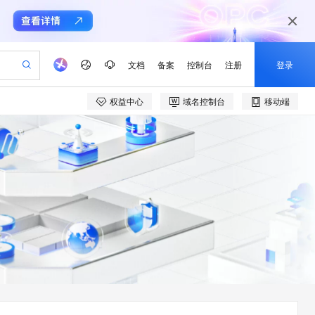
文档
备案
控制台
注册
登录
权益中心
域名控制台
移动端
验
作计划
器
AI 活动
专业服务
服务伙伴合作计划
开发者社区
加入我们
产品动态
服务平台百炼
阿里云 OPC 创新助力计划
一站式生成采购清单，支持单品或批量购买
io：打造专属 AI 语音助手
S产品伙伴计划（繁花）
峰会
CS
造的大模型服务与应用开发平台
一句话生成原生可编辑精美 PPT 文稿
AI 生产力先锋
Al MaaS 服务伙伴赋能合作
域名
博文
Careers
至高可申请百万元
Qwen3.8-Max 模型上线
开启高性价比 AI 编程新体验
弹性可伸缩的云计算服务
Qwen-Audio-3.0-Realtime 端到端实时语音角色扮演
输入一句话想法, 轻松生成专业的 PPT
先锋实践拓展 AI 生产力的边界
Token 补贴，五大权
计划
海大会
伙伴信用分合作计划
商标
问答
社会招聘
益加速 OPC 成功
eek-V4-Pro
SS
一键部署幻兽帕鲁游戏服务器
飞天发布时刻
HOT
Open Search 向量检索版支
划
备案
电子书
校园招聘
pSeek-V4-Pro
视频创作，一键激活电商全链路生产力
稳定、安全、高性价比、高性能的云存储服务
一键购买专属联机服务器，轻松开启游戏
所见，即是所愿
持视频检索 Pipeline 功能
更多支持
划
公司注册
镜像站
视频生成
语音识别与合成
专属 QwenPaw
漫剧工坊：一站式动画创作平台
AI 实训营
HOT
应用身份服务 (IDaaS)
合作伙伴培训与认证
划
上云迁移
站生成，高效打造优质广告素材
全接入的云上超级电脑
从聊天伙伴进化为能主动干活的本地数字员工
快速生产连贯的高质量长漫剧
从基础到进阶，Agent 创客手把手教你
OpenClaw 管理能力上线
e-1.1-T2V
Qwen3-TTS-Flash
lScope
我要反馈
查询合作伙伴
畅细腻的高质量视频
离线语音合成大模型，多语言方言自适应，低延迟高稳定
n Alibaba Cloud ISV 合作
代维服务
建企业门户网站
10 分钟搭建微信、支付宝小程序
MaxCompute MaxFrame 提
创新加速
ope
登录合作伙伴管理后台
我要建议
站，无忧落地极速上线
以可视化方式快速构建移动和 PC 门户网站
国内短信简单易用，安全可靠，秒级触达，全球覆盖200+国家和地区。
高效部署网站，快速应用到小程序
供自动弹性内存功能
e-1.1-I2V
Cosyvoice-V3-Flash