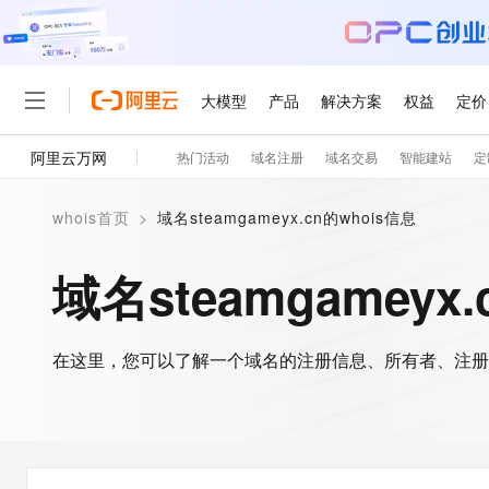
大模型
产品
解决方案
权益
定价
阿里云万网
热门活动
域名注册
域名交易
智能建站
定
大模型
产品
解决方案
权益
定价
云市场
伙伴
服务
了解阿里云
精选产品
精选解决方案
普惠上云
产品定价
精选商城
成为销售伙伴
售前咨询
为什么选择阿里云
千问AI平台
whois首页
>
域名steamgameyx.cn的whois信息
了解云产品的定价详情
大模型服务平台百炼
千问办公，解锁你的工作
普惠上云 官方力荐
分销伙伴
在线服务
网站建设
什么是云计算
大
大模型服务与应用平台
企业级Agent产品，直接
云服务器38元/年起，超
域名steamgameyx
咨询伙伴
多端小程序
技术领先
云上成本管理
售后服务
轻量应用服务器
Agency Agents：拥
官方推荐返现计划
大模型
精选产品
精选解决方案
Salesforce 国际版订阅
稳定可靠
管理和优化成本
推荐新用户得奖励，单订单
销售伙伴合作计划
自助服务
友盟天域
安全合规
人工智能与机器学习
AI
文本生成
在这里，您可以了解一个域名的注册信息、所有者、注册
云数据库 RDS
HappyHorse 打造一
云工开物
无影生态合作计划
在线服务
观测云
分析师报告
高校专属算力普惠，学生认
计算
互联网应用开发
Qwen3.8-Max
HOT
Salesforce On Alibaba C
工单服务
智能体时代全能旗舰模型
Tuya 物联网平台阿里云
研究报告与白皮书
人工智能平台 PAI
快速拥有专属 OpenClaw
大模
Consulting Partner 合
大数据
容器
免费试用
短信专区
一站式AI开发、训练和推
蓝凌 OA
Qwen3.7-Plus
AI 大模型销售与服务生
现代化应用