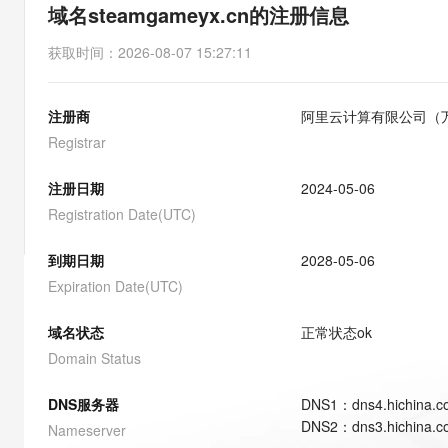
存储
天池大赛
能看、能想、能动手的多模
域名steamgameyx.cn的注册信息
云解析DNS
解决方案免费试用 新老
电子合同
最高领取价值200元试用
安全
网络与CDN
AI 算法大赛
Qwen3-VL-Plus
获取时间
：
2026-08-07 15:27:11
畅捷通
大数据开发治理平台 Data
AI 产品 免费试用
网络
安全
云开发大赛
Tableau 订阅
1亿+ 大模型 tokens 和 
注册商
阿里云计算有限公司（
可观测
入门学习赛
中间件
AI空中课堂在线直播课
云防火墙
140+云产品 免费试用
Registrar
大模型服务
上云与迁云
云原生的云上边界网络安全
产品新客免费试用，最长1
数据库
生态解决方案
注册日期
2024-05-06
千问AI平台-Token Plan
企业出海
大模型ACA认证体验
大数据计算
Registration Date(UTC)
助力企业全员 AI 认知与能
行业生态解决方案
政企业务
媒体服务
千问AI平台-模型体验
到期日期
2028-05-06
开发者生态解决方案
在线体验全尺寸、多种模态
Expiration Date(UTC)
企业服务与云通信
AI 开发和 AI 应用解决
Happy 系列大模型
域名与网站
域名状态
正常状态
ok
Domain Status
终端用户计算
DNS服务器
DNS
1
：
dns4.hichina.
Serverless
大模型解决方案
DNS
2
：
dns3.hichina.
Nameserver
开发工具