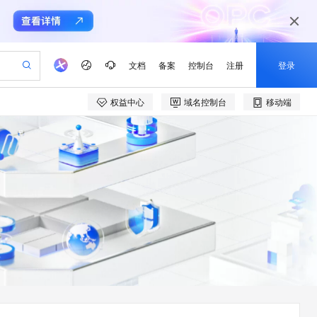
文档
备案
控制台
注册
登录
权益中心
域名控制台
移动端
验
作计划
器
AI 活动
专业服务
服务伙伴合作计划
开发者社区
加入我们
产品动态
服务平台百炼
阿里云 OPC 创新助力计划
一站式生成采购清单，支持单品或批量购买
io：打造专属 AI 语音助手
S产品伙伴计划（繁花）
峰会
CS
造的大模型服务与应用开发平台
一句话生成原生可编辑精美 PPT 文稿
AI 生产力先锋
Al MaaS 服务伙伴赋能合作
域名
博文
Careers
至高可申请百万元
Qwen3.8-Max 模型上线
开启高性价比 AI 编程新体验
弹性可伸缩的云计算服务
Qwen-Audio-3.0-Realtime 端到端实时语音角色扮演
输入一句话想法, 轻松生成专业的 PPT
先锋实践拓展 AI 生产力的边界
Token 补贴，五大权
计划
海大会
伙伴信用分合作计划
商标
问答
社会招聘
益加速 OPC 成功
eek-V4-Pro
SS
一键部署幻兽帕鲁游戏服务器
飞天发布时刻
HOT
Open Search 向量检索版支
划
备案
电子书
校园招聘
pSeek-V4-Pro
视频创作，一键激活电商全链路生产力
稳定、安全、高性价比、高性能的云存储服务
一键购买专属联机服务器，轻松开启游戏
所见，即是所愿
持视频检索 Pipeline 功能
更多支持
划
公司注册
镜像站
视频生成
语音识别与合成
专属 QwenPaw
漫剧工坊：一站式动画创作平台
AI 实训营
HOT
应用身份服务 (IDaaS)
合作伙伴培训与认证
划
上云迁移
站生成，高效打造优质广告素材
全接入的云上超级电脑
从聊天伙伴进化为能主动干活的本地数字员工
快速生产连贯的高质量长漫剧
从基础到进阶，Agent 创客手把手教你
OpenClaw 管理能力上线
e-1.1-T2V
Qwen3-TTS-Flash
lScope
我要反馈
查询合作伙伴
畅细腻的高质量视频
离线语音合成大模型，多语言方言自适应，低延迟高稳定
n Alibaba Cloud ISV 合作
代维服务
建企业门户网站
10 分钟搭建微信、支付宝小程序
MaxCompute MaxFrame 提
创新加速
ope
登录合作伙伴管理后台
我要建议
站，无忧落地极速上线
以可视化方式快速构建移动和 PC 门户网站
国内短信简单易用，安全可靠，秒级触达，全球覆盖200+国家和地区。
高效部署网站，快速应用到小程序
供自动弹性内存功能
e-1.1-I2V
Cosyvoice-V3-Flash