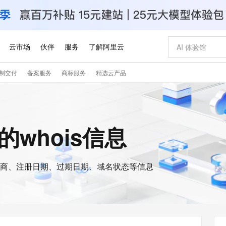
云市场
伙伴
服务
了解阿里云
制交付
备案服务
商标服务
精选云产品
AI 特惠
数据与 API
成为产品伙伴
企业增值服务
最佳实践
价格计算器
AI 场景体
基础软件
产品伙伴合
阿里云认证
市场活动
配置报价
大模型
自助选配和估算价格
新方式
睿译宝，AI翻译排版一步到位
智启 AI 普惠权益
产品生态集成认证中心
企业支持计划
云上春晚
域名与网站
千问官方 MaaS 平台，为开发者和 Agent 而生，新用户赠送 1 亿 + tokens 额度
Qwen Aud
AI Coding
阿里云Maa
2026 阿里云
云服务器 E
为企业打
数据集
Windows
大模型认证
模型
NEW
NEW
交付可用成果
值低价云产品抢先购
上传文档即自动完成翻译和格式还原
至高享 1亿+免费 tokens，加速 Al 应用落地
提供智能易用的域名与建站服务
智能编程，一键
安全可靠、
am的whois信息
产品生态伙伴
专家技术服务
云上奥运之旅
弹性计算合作
阿里云中企出
手机三要素
宝塔 Linux
全部认证
价格优势
有专属领域专家
GLM-5.2：长任务时代开源旗舰模型
阿里云 OPC 创新助力计划
千问大模型
即刻拥有 DeepS
AI 电商营销
对象存储 O
大模型
产品生态伙伴工作台
企业增值服务台
云栖战略参考
云存储合作计
云栖大会
身份实名认证
CentOS
训练营
推动算力普惠，释放技术红利
最高返9万
多领域专家智能体,一键组建 AI 虚拟交付团队
快速构建应用程序和网站，即刻迈出上云第一步
至高百万元 Token 补贴，加速一人公司成长
多元化、高性能、安全可靠的大模型服务
真正可用的 1M 上下文,一次完成代码全链路开发
轻松解锁专属 Dee
从图文生成到
云上的中国
数据库合作计
活动全景
短信
Docker
图片和
商、注册日期、过期日期、域名状态等信息
站式影视创作平台
Hermes Agent，打造自进化智能体
Token Plan 模型订阅计划
数字证书管理服务（原SSL证书）
5 分钟轻松部署
AI 广告创作
无影云电脑
企业成长
NEW
信息公告
看见新力量
云网络合作计
OCR 文字识别
JAVA
证享300元代金券
可视化编排打通从文字构思到成片全链路闭环
全托管，含MySQL、PostgreSQL、SQL Server、MariaDB多引擎
自主进化，持久记忆，越用越聪明
Qwen3.8-Max 首发尝鲜，限时加量 10 倍，夜间低至2折
实现全站HTTPS，呈现可信的WEB访问
图文、视频一
随时随地安
Kimi-K3
HappyHors
NEW
魔搭 Mode
loud
服务实践
官网公告
Kimi 最新旗舰模型，长程编程与推理利器
让文字生成流
金融模力时刻
Salesforce O
版
发票查验
全能环境
Claude Code + GStack 打造工程团队
千问办公，限时限量积分加倍
Qoder
低代码高效构
AI 建站
短信服务
型
NEW
作计划
计划
创新中心
魔搭 ModelSc
健康状态
理服务
让AI从“聊天伙伴”进化为能干活的“数字员工”
安装技能 GStack，拥有专属 AI 工程团队
你的AI工作搭子，覆盖日常办公高频场景
面向真实软件的智能体编程平台
0 代码专业建
客户案例
天气预报查询
操作系统
Deepseek-v4-pro
HappyHors
态合作计划