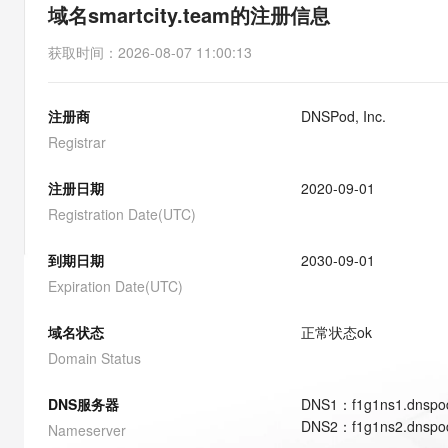
存储
天池大赛
能看、能想、能动手的多模
域名smartcity.team的注册信息
云解析DNS
解决方案免费试用 新老
电子合同
最高领取价值200元试用
安全
网络与CDN
AI 算法大赛
Qwen3-VL-Plus
获取时间
：
2026-08-07 11:00:13
畅捷通
大数据开发治理平台 Data
AI 产品 免费试用
网络
安全
云开发大赛
Tableau 订阅
1亿+ 大模型 tokens 和 
注册商
DNSPod, Inc.
可观测
入门学习赛
中间件
AI空中课堂在线直播课
云防火墙
140+云产品 免费试用
Registrar
大模型服务
上云与迁云
云原生的云上边界网络安全
产品新客免费试用，最长1
数据库
生态解决方案
注册日期
2020-09-01
千问AI平台-Token Plan
企业出海
大模型ACA认证体验
大数据计算
Registration Date(UTC)
助力企业全员 AI 认知与能
行业生态解决方案
政企业务
媒体服务
千问AI平台-模型体验
到期日期
2030-09-01
开发者生态解决方案
在线体验全尺寸、多种模态
Expiration Date(UTC)
企业服务与云通信
AI 开发和 AI 应用解决
Happy 系列大模型
域名与网站
域名状态
正常状态
ok
Domain Status
终端用户计算
DNS服务器
DNS
1
：
f1g1ns1.dnspo
Serverless
大模型解决方案
DNS
2
：
f1g1ns2.dnspo
Nameserver
开发工具