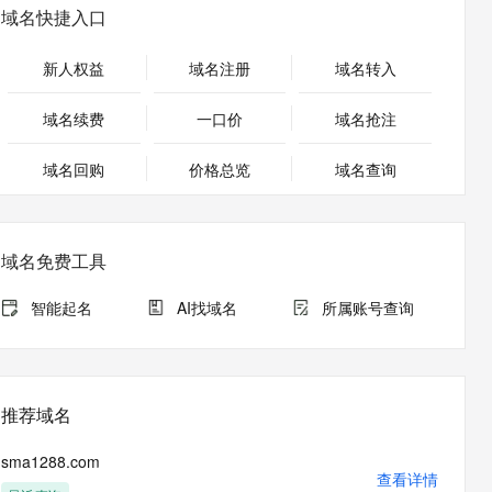
安全
畅自然，细节丰富
高表现力语音合成大模型，语音克隆听感自然
我要投诉
PolarDB
域名快捷入口
上云场景组合购
Milvus 弹性伸缩功能新增节
伴
漫剧创作，剧本、分镜、视频高效生成
100%兼容MySQL、PostgreSQL，兼容Oracle，支持集中和分布式
覆盖90%+业务场景，专享组合折扣价
点支持范围
2V
VPN
Fun-ASR
新人权益
域名注册
域名转入
文戏情感细腻自然，动作戏激烈拳拳到肉，实现更强表演能力
支持中英文自由切换，具备更强的噪声鲁棒性
ernetes 版 ACK
云聚AI 严选权益
AI 原生数据库服务发布
SSL 证书
，一键激活高效办公新体验
理容器应用的 K8s 服务
精选AI产品，从模型到应用全链提效
Agent 数据网关
域名续费
一口价
域名抢注
堡垒机
AI 用量加速计划
云原生数据库 PolarDB
应用
域名回购
价格总览
防火墙
域名查询
、识别商机，让客服更高效、服务更出色。
新老同享，达量后返
Agentic Database 发布
千问办公
主机安全
NEW
的智能体编程平台
一站式AI生产力平台
域名免费工具
AI 应用及服务市场
伶鹊
企业级人与Agent协作平台，接入和调度多个数字员工
智能客服平台，对话机器人、对话分析、智能外呼
智能起名
AI找域名
所属账号查询
AI 应用
大模型服务平台百炼 - 全妙
大模型
应用创作平台
多模态内容创作工具，已接入 DeepSeek
自然语言处理
推荐域名
数据标注
sma1288.com
机器学习
查看详情