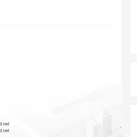
态智能体模型
旗舰 MoE 大模型，百万上下文与顶尖推理能力
图生视频，流
同享
万小智 AI 建站低至 15元/月
Qoder CN
AI 短剧/漫剧
云原生数据库 
快递物流查询
WordPress
成为服务伙
高校合作
点，立即开启云上创新
覆盖公网/内网、递归/权威、移动APP等全场景解析服务
送.CN域名，送备案服务码
基于千问大模型等，支持代码智能生成、研发智能问答
AI助力短剧
GLM-5.2
Wan2.7-T
Ubuntu
服务生态伙伴
视觉 Coding、空间感知、多模态思考等全面升级
1M上下文，专为长程任务能力而生
云工开物
企业应用
Works
Night Plan 支持 Qwen 3.8-Max
云原生大数据计算服务 MaxCompute
AI 办公
容器服务 Kub
NEW
Red Hat
30+ 款产品免费体验
Data Agent 驱动的一站式 Data+AI 开发治理平台
夜间 5 折，Qwen/Meoo/TokenPlan 客户专享
面向分析的企业级SaaS模式云数据仓库
AI智能应用
提供一站式管
科研合作
ERP
堂（旗舰版）
SUSE
智能客服
AI 应用构建
大模型原生
CRM
防护产品
2个月
自动承接线索
建站小程序
Qoder
大模型服务平台百炼-应用模版
OA 办公系统
HOT
NEW
面向真实软件
个人版上线、团队版降价；千问3.8-Max首发发尝鲜
丰富多元化的应用模版和解决方案
力提升
财税管理
模板建站
万有无界
大模型服务平台百炼-智能体
400电话
定制建站
的模型效果
灵活可视化地构建企业级 Agent
方案
广告营销
模板小程序
秒悟
人工智能平台 PAI
定制小程序
云端极速 AI 
新一代 AI 视频生成模型，深度适配广告营销等场景
AI Native 的算法工程平台，一站式完成建模、训练、推理服务部署
APP 开发
d.net
建站系统
d.net