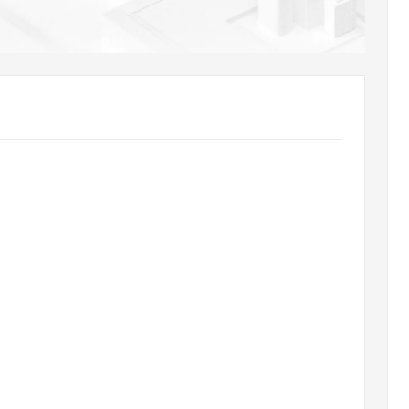
AI 应用
10分钟微调：让0.6B模型媲美235B模
多模态数据信
型
依托云原生高可用架构,实现Dify私有化部署
用1%尺寸在特定领域达到大模型90%以上效果
一个 AI 助手
超强辅助，Bol
即刻拥有 DeepSeek-R1 满血版
在企业官网、通讯软件中为客户提供 AI 客服
多种方案随心选，轻松解锁专属 DeepSeek