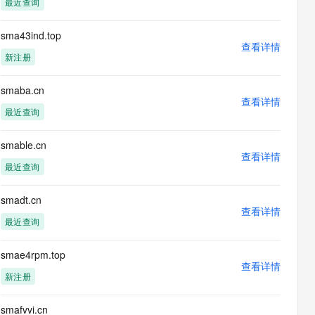
最近查询
息提取
与 AI 智能体进行实时音视频通话
从文本、图片、视频中提取结构化的属性信息
构建支持视频理解的 AI 音视频实时通话应用
sma43ind.top
查看详情
t.diy 一步搞定创意建站
构建大模型应用的安全防护体系
新注册
通过自然语言交互简化开发流程,全栈开发支持
通过阿里云安全产品对 AI 应用进行安全防护
smaba.cn
查看详情
最近查询
smable.cn
查看详情
最近查询
smadt.cn
查看详情
最近查询
smae4rpm.top
查看详情
新注册
smafvvi.cn