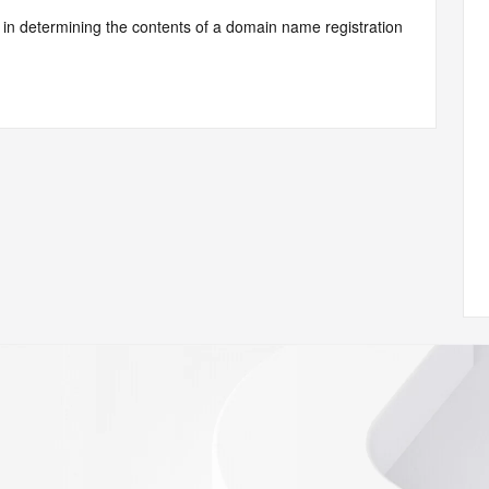
d by Identity Digital or, if the record pertains to a TLD not 
istry Operator for informational purposes only, and neither 
y. This service is intended only for query-based access. You 
at, under no circumstances will you use this data to (a) 
telephone, or facsimile of mass unsolicited, commercial 
ient's own existing customers; or (b) enable high volume, 
systems of Identity Digital, a Registrar, or Registry 
mes or modify existing registrations. When using the 
 is not a replacement for standard EPP commands to the 
red domain objects. The RDAP service may be scheduled for 
es to the RDAP services are throttled. If too many 
ime, the service will begin to reject further queries for a 
buse of the RDAP system through data mining is mitigated 
. Where applicable, the presence of a [Non-Public Data] 
to applicable data privacy laws or requirements. Should you 
 available through the registrar URL listed above. Access to 