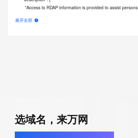
        "Access to RDAP information is provided to assist persons in determining the contents of a domain name registration 
record in the registry database. The data in this record is provide
展开全部
operated by Identity Digital, then the corresponding primary Reg
Identity Digital nor the Registry Operator guarantee its accurac
agree that you will use this data only for lawful purposes and th
allow, enable, or otherwise support the transmission by e-mail, 
advertising or solicitations to entities other than the data recip
automated, electronic processes that send queries or data to the 
Operator except as reasonably necessary to register domain na
RDAP service, please consider the following: the RDAP service
SRS service. RDAP is not considered authoritative for registe
downtime during production or OT&E maintenance periods. Queri
queries are received from a single IP address within a specified t
period of time to prevent disruption of RDAP service access. A
选域名，来万网
by detecting and limiting bulk query access from single sources
tag indicates that such data is not made publicly available due 
wish to contact the registrant, please refer to the RDAP records