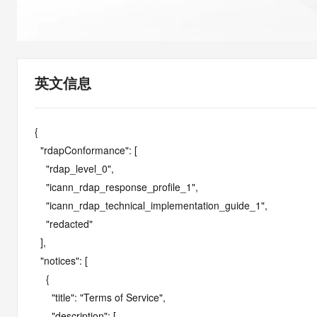
快速部署 Dify，高效搭建 
迁移与运维管理
10 分钟在聊天系统中增加
专有云
英文信息
{

  "rdapConformance": [

    "rdap_level_0",

    "icann_rdap_response_profile_1",

    "icann_rdap_technical_implementation_guide_1",

    "redacted"

  ],

  "notices": [

    {

      "title": "Terms of Service",

      "description": [
