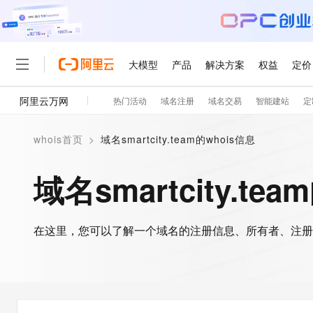
大模型
产品
解决方案
权益
定价
阿里云万网
热门活动
域名注册
域名交易
智能建站
定
大模型
产品
解决方案
权益
定价
云市场
伙伴
服务
了解阿里云
精选产品
精选解决方案
普惠上云
产品定价
精选商城
成为销售伙伴
售前咨询
为什么选择阿里云
千问AI平台
whois首页
>
域名smartcity.team的whois信息
了解云产品的定价详情
大模型服务平台百炼
千问办公，解锁你的工作
普惠上云 官方力荐
分销伙伴
在线服务
网站建设
什么是云计算
大
大模型服务与应用平台
企业级Agent产品，直接
云服务器38元/年起，超
域名smartcity.te
咨询伙伴
多端小程序
技术领先
云上成本管理
售后服务
轻量应用服务器
Agency Agents：拥
官方推荐返现计划
大模型
精选产品
精选解决方案
Salesforce 国际版订阅
稳定可靠
管理和优化成本
推荐新用户得奖励，单订单
销售伙伴合作计划
自助服务
友盟天域
安全合规
人工智能与机器学习
AI
文本生成
在这里，您可以了解一个域名的注册信息、所有者、注册
云数据库 RDS
HappyHorse 打造一
云工开物
无影生态合作计划
在线服务
观测云
分析师报告
高校专属算力普惠，学生认
计算
互联网应用开发
Qwen3.8-Max
HOT
Salesforce On Alibaba C
工单服务
智能体时代全能旗舰模型
Tuya 物联网平台阿里云
研究报告与白皮书
人工智能平台 PAI
快速拥有专属 OpenClaw
大模
Consulting Partner 合
大数据
容器
免费试用
短信专区
一站式AI开发、训练和推
蓝凌 OA
Qwen3.7-Plus
AI 大模型销售与服务生
现代化应用