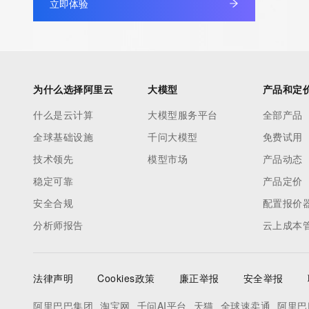
立即体验
non-public data may be provided, upon request, where it can be
legitimate interest and a proper legal basis for accessing the wi
can be requested by submitting a request via the form found at h
access/ Identity Digital Inc. and, if applicable, the primary Regi
any time. By submitting this query, you agree to abide by this pol
为什么选择阿里云
大模型
产品和定
      ],

什么是云计算
大模型服务平台
全部产品
      "links": [

全球基础设施
千问大模型
免费试用
        {

          "value": "https://rdap.identitydigital.services/rdap/domain/smartcity.team",

技术领先
模型市场
产品动态
          "rel": "terms-of-service",

稳定可靠
产品定价
          "href": "https://www.identity.digital/policies/rdds-access-policy",

安全合规
配置报价
          "type": "text/html"

分析师报告
云上成本
        }

      ]

    },

法律声明
Cookies政策
廉正举报
安全举报
    {

      "title": "Status Codes",

阿里巴巴集团
淘宝网
千问AI平台
天猫
全球速卖通
阿里巴