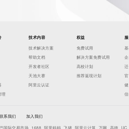
 reasonably confirmed that the requester holds a specific 
thheld data. Access to the data provided by Identity Digital 
ttps://www.identity.digital/about/policies/whois-layered-
stry Operators reserve the right to modify these terms at 
icy."

价
技术内容
权益
服
技术解决方案
免费试用
基
帮助文档
解决方案免费试用
企
开发者社区
高校计划
迁
天池大赛
推荐返现计划
官
器
阿里云认证
健
管理
信
联系我们
加入我们
巴国际交易市场
1688
阿里妈妈
飞猪
阿里云计算
万网
高德
UC