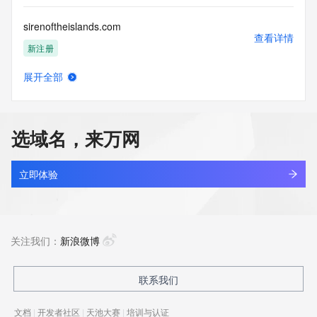
sirenoftheislands.com
查看详情
新注册
展开全部
sirenzia.com
查看详情
最近查询
选域名，来万网
siri.cn
查看详情
最近查询
立即体验
sirifu.com
查看详情
最近查询
关注我们：
新浪微博
sirighr.com
联系我们
查看详情
最近查询
文档
|
开发者社区
|
天池大赛
|
培训与认证