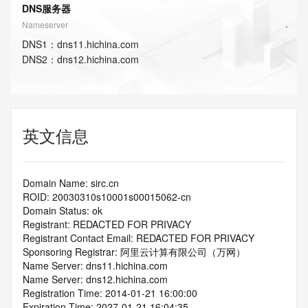
DNS服务器
Nameserver
DNS
1
：
dns11.hichina.com
DNS
2
：
dns12.hichina.com
英文信息
Domain Name: sirc.cn
ROID: 20030310s10001s00015062-cn
Domain Status: ok
Registrant: REDACTED FOR PRIVACY
Registrant Contact Email: REDACTED FOR PRIVACY
Sponsoring Registrar: 阿里云计算有限公司（万网）
Name Server: dns11.hichina.com
Name Server: dns12.hichina.com
Registration Time: 2014-01-21 16:00:00
Expiration Time: 2027-01-21 16:04:35