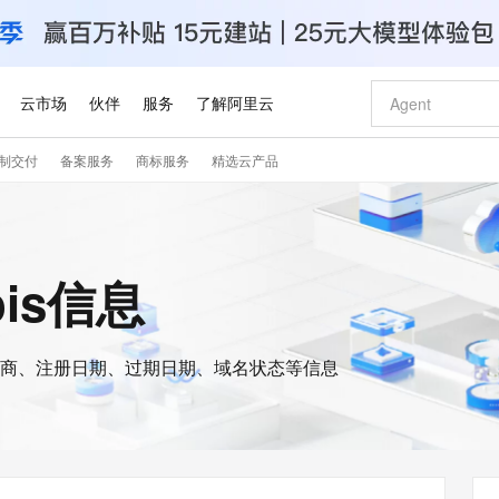
云市场
伙伴
服务
了解阿里云
制交付
备案服务
商标服务
精选云产品
AI 特惠
数据与 API
成为产品伙伴
企业增值服务
最佳实践
价格计算器
AI 场景体
基础软件
产品伙伴合
阿里云认证
市场活动
配置报价
大模型
自助选配和估算价格
新方式
睿译宝，AI翻译排版一步到位
智启 AI 普惠权益
产品生态集成认证中心
企业支持计划
云上春晚
域名与网站
千问官方 MaaS 平台，为开发者和 Agent 而生，新用户赠送 1 亿 + tokens 额度
Qwen Aud
AI Coding
阿里云Maa
2026 阿里云
云服务器 E
为企业打
数据集
Windows
大模型认证
模型
NEW
NEW
交付可用成果
值低价云产品抢先购
上传文档即自动完成翻译和格式还原
至高享 1亿+免费 tokens，加速 Al 应用落地
提供智能易用的域名与建站服务
智能编程，一键
安全可靠、
ois信息
产品生态伙伴
专家技术服务
云上奥运之旅
弹性计算合作
阿里云中企出
手机三要素
宝塔 Linux
全部认证
价格优势
有专属领域专家
GLM-5.2：长任务时代开源旗舰模型
阿里云 OPC 创新助力计划
千问大模型
即刻拥有 DeepS
AI 电商营销
对象存储 O
大模型
产品生态伙伴工作台
企业增值服务台
云栖战略参考
云存储合作计
云栖大会
身份实名认证
CentOS
训练营
推动算力普惠，释放技术红利
最高返9万
多领域专家智能体,一键组建 AI 虚拟交付团队
快速构建应用程序和网站，即刻迈出上云第一步
至高百万元 Token 补贴，加速一人公司成长
多元化、高性能、安全可靠的大模型服务
真正可用的 1M 上下文,一次完成代码全链路开发
轻松解锁专属 Dee
从图文生成到
云上的中国
数据库合作计
活动全景
短信
Docker
图片和
商、注册日期、过期日期、域名状态等信息
站式影视创作平台
Hermes Agent，打造自进化智能体
Token Plan 模型订阅计划
数字证书管理服务（原SSL证书）
5 分钟轻松部署
AI 广告创作
无影云电脑
企业成长
NEW
信息公告
看见新力量
云网络合作计
OCR 文字识别
JAVA
证享300元代金券
可视化编排打通从文字构思到成片全链路闭环
全托管，含MySQL、PostgreSQL、SQL Server、MariaDB多引擎
自主进化，持久记忆，越用越聪明
Qwen3.8-Max 首发尝鲜，限时加量 10 倍，夜间低至2折
实现全站HTTPS，呈现可信的WEB访问
图文、视频一
随时随地安
Kimi-K3
HappyHors
NEW
魔搭 Mode
loud
服务实践
官网公告
Kimi 最新旗舰模型，长程编程与推理利器
让文字生成流
金融模力时刻
Salesforce O
版
发票查验
全能环境
Claude Code + GStack 打造工程团队
千问办公，限时限量积分加倍
Qoder
低代码高效构
AI 建站
短信服务
型
NEW
作计划
计划
创新中心
魔搭 ModelSc
健康状态
理服务
让AI从“聊天伙伴”进化为能干活的“数字员工”
安装技能 GStack，拥有专属 AI 工程团队
你的AI工作搭子，覆盖日常办公高频场景
面向真实软件的智能体编程平台
0 代码专业建
客户案例
天气预报查询
操作系统
Deepseek-v4-pro
HappyHors
态合作计划