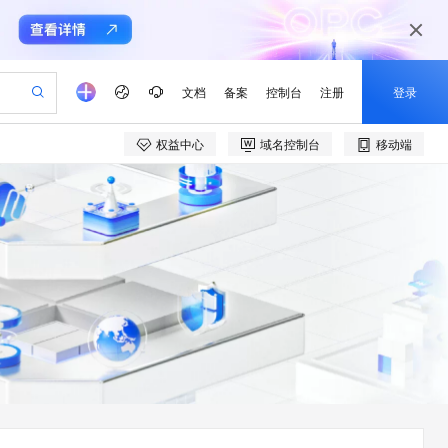
文档
备案
控制台
注册
登录
权益中心
域名控制台
移动端
验
作计划
器
AI 活动
专业服务
服务伙伴合作计划
开发者社区
加入我们
产品动态
服务平台百炼
阿里云 OPC 创新助力计划
一站式生成采购清单，支持单品或批量购买
io：打造专属 AI 语音助手
S产品伙伴计划（繁花）
峰会
CS
造的大模型服务与应用开发平台
一句话生成原生可编辑精美 PPT 文稿
AI 生产力先锋
Al MaaS 服务伙伴赋能合作
域名
博文
Careers
至高可申请百万元
Qwen3.8-Max 模型上线
开启高性价比 AI 编程新体验
弹性可伸缩的云计算服务
Qwen-Audio-3.0-Realtime 端到端实时语音角色扮演
输入一句话想法, 轻松生成专业的 PPT
先锋实践拓展 AI 生产力的边界
Token 补贴，五大权
计划
海大会
伙伴信用分合作计划
商标
问答
社会招聘
益加速 OPC 成功
eek-V4-Pro
SS
一键部署幻兽帕鲁游戏服务器
飞天发布时刻
HOT
Open Search 向量检索版支
划
备案
电子书
校园招聘
pSeek-V4-Pro
视频创作，一键激活电商全链路生产力
稳定、安全、高性价比、高性能的云存储服务
一键购买专属联机服务器，轻松开启游戏
所见，即是所愿
持视频检索 Pipeline 功能
更多支持
划
公司注册
镜像站
视频生成
语音识别与合成
专属 QwenPaw
漫剧工坊：一站式动画创作平台
AI 实训营
HOT
应用身份服务 (IDaaS)
合作伙伴培训与认证
划
上云迁移
站生成，高效打造优质广告素材
全接入的云上超级电脑
从聊天伙伴进化为能主动干活的本地数字员工
快速生产连贯的高质量长漫剧
从基础到进阶，Agent 创客手把手教你
OpenClaw 管理能力上线
e-1.1-T2V
Qwen3-TTS-Flash
lScope
我要反馈
查询合作伙伴
畅细腻的高质量视频
离线语音合成大模型，多语言方言自适应，低延迟高稳定
n Alibaba Cloud ISV 合作
代维服务
建企业门户网站
10 分钟搭建微信、支付宝小程序
MaxCompute MaxFrame 提
创新加速
ope
登录合作伙伴管理后台
我要建议
站，无忧落地极速上线
以可视化方式快速构建移动和 PC 门户网站
国内短信简单易用，安全可靠，秒级触达，全球覆盖200+国家和地区。
高效部署网站，快速应用到小程序
供自动弹性内存功能
e-1.1-I2V
Cosyvoice-V3-Flash