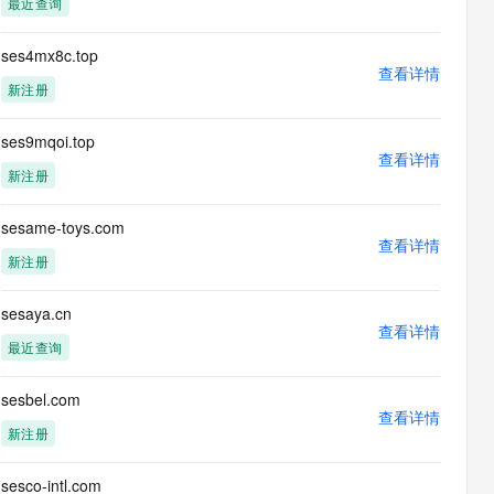
最近查询
息提取
与 AI 智能体进行实时音视频通话
从文本、图片、视频中提取结构化的属性信息
构建支持视频理解的 AI 音视频实时通话应用
ses4mx8c.top
查看详情
t.diy 一步搞定创意建站
构建大模型应用的安全防护体系
新注册
通过自然语言交互简化开发流程,全栈开发支持
通过阿里云安全产品对 AI 应用进行安全防护
ses9mqoi.top
查看详情
新注册
sesame-toys.com
查看详情
新注册
sesaya.cn
查看详情
最近查询
sesbel.com
查看详情
新注册
sesco-intl.com