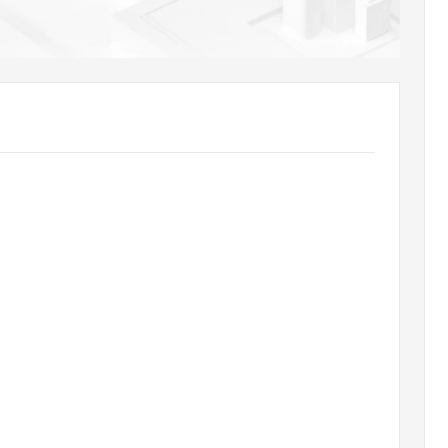
AI 应用
10分钟微调：让0.6B模型媲美235B模
多模态数据信
型
依托云原生高可用架构,实现Dify私有化部署
用1%尺寸在特定领域达到大模型90%以上效果
一个 AI 助手
超强辅助，Bol
即刻拥有 DeepSeek-R1 满血版
在企业官网、通讯软件中为客户提供 AI 客服
多种方案随心选，轻松解锁专属 DeepSeek