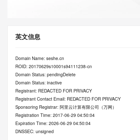
快速部署 Dify，高效搭建 
迁移与运维管理
10 分钟在聊天系统中增加
专有云
英文信息
Domain Name: seshe.cn
ROID: 20170629s10001s94111238-cn
Domain Status: pendingDelete
Domain Status: inactive
Registrant: REDACTED FOR PRIVACY
Registrant Contact Email: REDACTED FOR PRIVACY
Sponsoring Registrar: 阿里云计算有限公司（万网）
Registration Time: 2017-06-29 04:50:04
Expiration Time: 2026-06-29 04:50:04
DNSSEC: unsigned