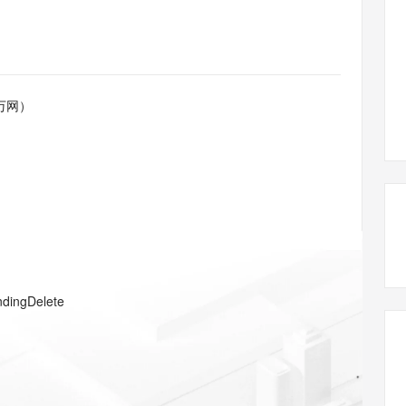
态智能体模型
旗舰 MoE 大模型，百万上下文与顶尖推理能力
图生视频，流
同享
万小智 AI 建站低至 15元/月
Qoder CN
AI 短剧/漫剧
云原生数据库 
快递物流查询
WordPress
成为服务伙
高校合作
点，立即开启云上创新
覆盖公网/内网、递归/权威、移动APP等全场景解析服务
送.CN域名，送备案服务码
基于千问大模型等，支持代码智能生成、研发智能问答
AI助力短剧
GLM-5.2
Wan2.7-T
Ubuntu
服务生态伙伴
视觉 Coding、空间感知、多模态思考等全面升级
1M上下文，专为长程任务能力而生
云工开物
企业应用
Works
Night Plan 支持 Qwen 3.8-Max
云原生大数据计算服务 MaxCompute
AI 办公
容器服务 Kub
NEW
Red Hat
30+ 款产品免费体验
Data Agent 驱动的一站式 Data+AI 开发治理平台
夜间 5 折，Qwen/Meoo/TokenPlan 客户专享
面向分析的企业级SaaS模式云数据仓库
AI智能应用
提供一站式管
科研合作
万网）
ERP
堂（旗舰版）
SUSE
智能客服
AI 应用构建
大模型原生
CRM
防护产品
2个月
自动承接线索
建站小程序
Qoder
大模型服务平台百炼-应用模版
OA 办公系统
HOT
NEW
面向真实软件
个人版上线、团队版降价；千问3.8-Max首发发尝鲜
丰富多元化的应用模版和解决方案
力提升
财税管理
模板建站
万有无界
大模型服务平台百炼-智能体
400电话
定制建站
的模型效果
灵活可视化地构建企业级 Agent
方案
广告营销
模板小程序
秒悟
人工智能平台 PAI
ndingDelete
定制小程序
云端极速 AI 
新一代 AI 视频生成模型，深度适配广告营销等场景
AI Native 的算法工程平台，一站式完成建模、训练、推理服务部署
APP 开发
建站系统