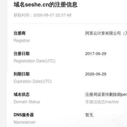
存储
天池大赛
能看、能想、能动手的多模
域名seshe.cn的注册信息
云解析DNS
解决方案免费试用 新老
电子合同
最高领取价值200元试用
安全
网络与CDN
AI 算法大赛
Qwen3-VL-Plus
获取时间
：
2026-08-07 22:37:48
畅捷通
大数据开发治理平台 Data
AI 产品 免费试用
网络
安全
云开发大赛
Tableau 订阅
1亿+ 大模型 tokens 和 
注册商
阿里云计算有限公司（
可观测
入门学习赛
中间件
AI空中课堂在线直播课
云防火墙
140+云产品 免费试用
Registrar
大模型服务
上云与迁云
云原生的云上边界网络安全
产品新客免费试用，最长1
数据库
生态解决方案
注册日期
2017-06-29
千问AI平台-Token Plan
企业出海
大模型ACA认证体验
大数据计算
Registration Date(UTC)
助力企业全员 AI 认知与能
行业生态解决方案
政企业务
媒体服务
千问AI平台-模型体验
到期日期
2026-06-29
开发者生态解决方案
在线体验全尺寸、多种模态
Expiration Date(UTC)
企业服务与云通信
AI 开发和 AI 应用解决
Happy 系列大模型
域名与网站
域名状态
注册局设置待删除期
pe
Domain Status
非激活状态
inactive
终端用户计算
DNS服务器
暂无
Serverless
大模型解决方案
Nameserver
开发工具