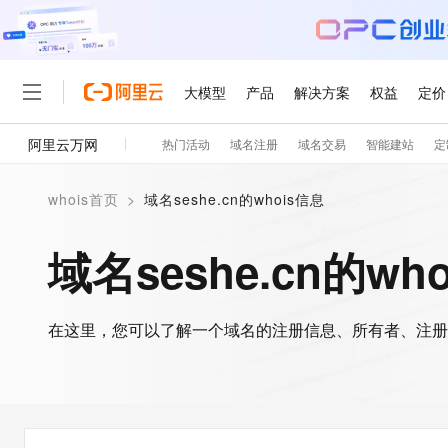
大模型
产品
解决方案
权益
定价
阿里云万网
热门活动
域名注册
域名交易
智能建站
定
大模型
产品
解决方案
权益
定价
云市场
伙伴
服务
了解阿里云
精选产品
精选解决方案
普惠上云
产品定价
精选商城
成为销售伙伴
售前咨询
为什么选择阿里云
千问AI平台
whois首页
>
域名seshe.cn的whois信息
了解云产品的定价详情
大模型服务平台百炼
千问办公，解锁你的工作
普惠上云 官方力荐
分销伙伴
在线服务
网站建设
什么是云计算
大
大模型服务与应用平台
企业级Agent产品，直接
云服务器38元/年起，超
域名seshe.cn的wh
咨询伙伴
多端小程序
技术领先
云上成本管理
售后服务
轻量应用服务器
Agency Agents：拥
官方推荐返现计划
大模型
精选产品
精选解决方案
Salesforce 国际版订阅
稳定可靠
管理和优化成本
推荐新用户得奖励，单订单
销售伙伴合作计划
自助服务
友盟天域
安全合规
人工智能与机器学习
AI
文本生成
在这里，您可以了解一个域名的注册信息、所有者、注册
云数据库 RDS
HappyHorse 打造一
云工开物
无影生态合作计划
在线服务
观测云
分析师报告
高校专属算力普惠，学生认
计算
互联网应用开发
Qwen3.8-Max
HOT
Salesforce On Alibaba C
工单服务
智能体时代全能旗舰模型
Tuya 物联网平台阿里云
研究报告与白皮书
人工智能平台 PAI
快速拥有专属 OpenClaw
大模
Consulting Partner 合
大数据
容器
免费试用
短信专区
一站式AI开发、训练和推
蓝凌 OA
Qwen3.7-Plus
AI 大模型销售与服务生
现代化应用