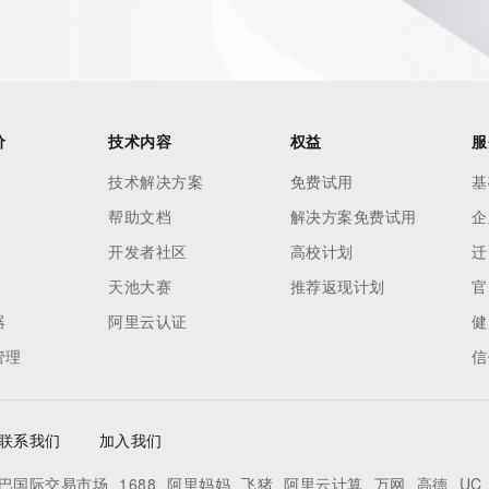
价
技术内容
权益
服
技术解决方案
免费试用
基
帮助文档
解决方案免费试用
企
开发者社区
高校计划
迁
天池大赛
推荐返现计划
官
器
阿里云认证
健
管理
信
联系我们
加入我们
巴国际交易市场
1688
阿里妈妈
飞猪
阿里云计算
万网
高德
UC