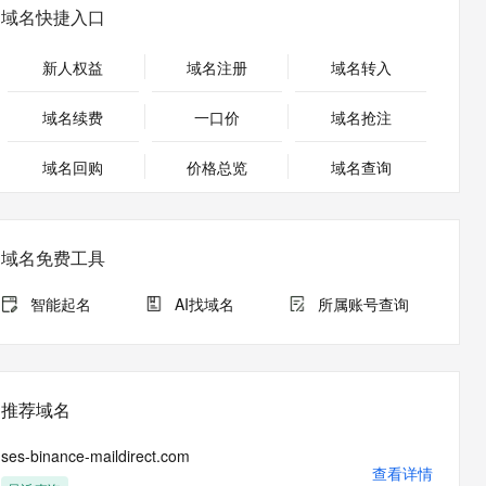
安全
畅自然，细节丰富
高表现力语音合成大模型，语音克隆听感自然
我要投诉
PolarDB
域名快捷入口
上云场景组合购
Milvus 弹性伸缩功能新增节
伴
漫剧创作，剧本、分镜、视频高效生成
100%兼容MySQL、PostgreSQL，兼容Oracle，支持集中和分布式
覆盖90%+业务场景，专享组合折扣价
点支持范围
2V
VPN
Fun-ASR
新人权益
域名注册
域名转入
文戏情感细腻自然，动作戏激烈拳拳到肉，实现更强表演能力
支持中英文自由切换，具备更强的噪声鲁棒性
ernetes 版 ACK
云聚AI 严选权益
AI 原生数据库服务发布
SSL 证书
，一键激活高效办公新体验
理容器应用的 K8s 服务
精选AI产品，从模型到应用全链提效
Agent 数据网关
域名续费
一口价
域名抢注
堡垒机
AI 用量加速计划
云原生数据库 PolarDB
应用
域名回购
价格总览
防火墙
域名查询
、识别商机，让客服更高效、服务更出色。
新老同享，达量后返
Agentic Database 发布
千问办公
主机安全
NEW
的智能体编程平台
一站式AI生产力平台
域名免费工具
AI 应用及服务市场
伶鹊
企业级人与Agent协作平台，接入和调度多个数字员工
智能客服平台，对话机器人、对话分析、智能外呼
智能起名
AI找域名
所属账号查询
AI 应用
大模型服务平台百炼 - 全妙
大模型
应用创作平台
多模态内容创作工具，已接入 DeepSeek
自然语言处理
推荐域名
数据标注
ses-binance-maildirect.com
机器学习
查看详情