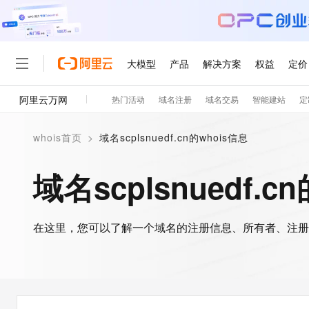
大模型
产品
解决方案
权益
定价
阿里云万网
热门活动
域名注册
域名交易
智能建站
定
大模型
产品
解决方案
权益
定价
云市场
伙伴
服务
了解阿里云
精选产品
精选解决方案
普惠上云
产品定价
精选商城
成为销售伙伴
售前咨询
为什么选择阿里云
千问AI平台
whois首页
>
域名scplsnuedf.cn的whois信息
了解云产品的定价详情
大模型服务平台百炼
千问办公，解锁你的工作
普惠上云 官方力荐
分销伙伴
在线服务
网站建设
什么是云计算
大
大模型服务与应用平台
企业级Agent产品，直接
云服务器38元/年起，超
域名scplsnuedf.c
咨询伙伴
多端小程序
技术领先
云上成本管理
售后服务
轻量应用服务器
Agency Agents：拥
官方推荐返现计划
大模型
精选产品
精选解决方案
Salesforce 国际版订阅
稳定可靠
管理和优化成本
推荐新用户得奖励，单订单
销售伙伴合作计划
自助服务
友盟天域
安全合规
人工智能与机器学习
AI
文本生成
在这里，您可以了解一个域名的注册信息、所有者、注册
云数据库 RDS
HappyHorse 打造一
云工开物
无影生态合作计划
在线服务
观测云
分析师报告
高校专属算力普惠，学生认
计算
互联网应用开发
Qwen3.8-Max
HOT
Salesforce On Alibaba C
工单服务
智能体时代全能旗舰模型
Tuya 物联网平台阿里云
研究报告与白皮书
人工智能平台 PAI
快速拥有专属 OpenClaw
大模
Consulting Partner 合
大数据
容器
免费试用
短信专区
一站式AI开发、训练和推
蓝凌 OA
Qwen3.7-Plus
AI 大模型销售与服务生
现代化应用