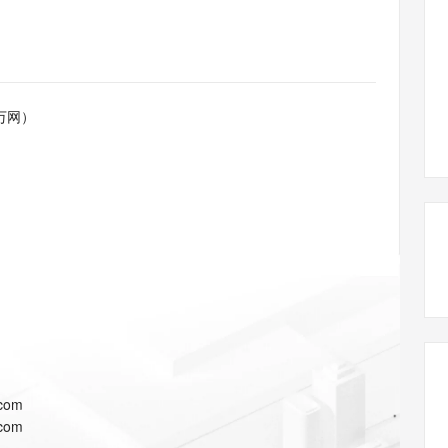
态智能体模型
旗舰 MoE 大模型，百万上下文与顶尖推理能力
图生视频，流
同享
万小智 AI 建站低至 15元/月
Qoder CN
AI 短剧/漫剧
云原生数据库 
快递物流查询
WordPress
成为服务伙
高校合作
点，立即开启云上创新
覆盖公网/内网、递归/权威、移动APP等全场景解析服务
送.CN域名，送备案服务码
基于千问大模型等，支持代码智能生成、研发智能问答
AI助力短剧
GLM-5.2
Wan2.7-T
Ubuntu
服务生态伙伴
视觉 Coding、空间感知、多模态思考等全面升级
1M上下文，专为长程任务能力而生
云工开物
企业应用
Works
Night Plan 支持 Qwen 3.8-Max
云原生大数据计算服务 MaxCompute
AI 办公
容器服务 Kub
NEW
Red Hat
30+ 款产品免费体验
Data Agent 驱动的一站式 Data+AI 开发治理平台
夜间 5 折，Qwen/Meoo/TokenPlan 客户专享
面向分析的企业级SaaS模式云数据仓库
AI智能应用
提供一站式管
科研合作
万网）
ERP
堂（旗舰版）
SUSE
智能客服
AI 应用构建
大模型原生
CRM
防护产品
2个月
自动承接线索
建站小程序
Qoder
大模型服务平台百炼-应用模版
OA 办公系统
HOT
NEW
面向真实软件
个人版上线、团队版降价；千问3.8-Max首发发尝鲜
丰富多元化的应用模版和解决方案
力提升
财税管理
模板建站
万有无界
大模型服务平台百炼-智能体
400电话
定制建站
的模型效果
灵活可视化地构建企业级 Agent
方案
广告营销
模板小程序
秒悟
人工智能平台 PAI
定制小程序
云端极速 AI 
新一代 AI 视频生成模型，深度适配广告营销等场景
AI Native 的算法工程平台，一站式完成建模、训练、推理服务部署
APP 开发
.com
建站系统
.com