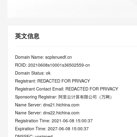
快速部署 Dify，高效搭建 
迁移与运维管理
10 分钟在聊天系统中增加
专有云
英文信息
Domain Name: scplsnuedf.cn
ROID: 20210608s10001s36502559-cn
Domain Status: ok
Registrant: REDACTED FOR PRIVACY
Registrant Contact Email: REDACTED FOR PRIVACY
Sponsoring Registrar: 阿里云计算有限公司（万网）
Name Server: dns21.hichina.com
Name Server: dns22.hichina.com
Registration Time: 2021-06-08 15:00:37
Expiration Time: 2027-06-08 15:00:37
DNSSEC: unsigned