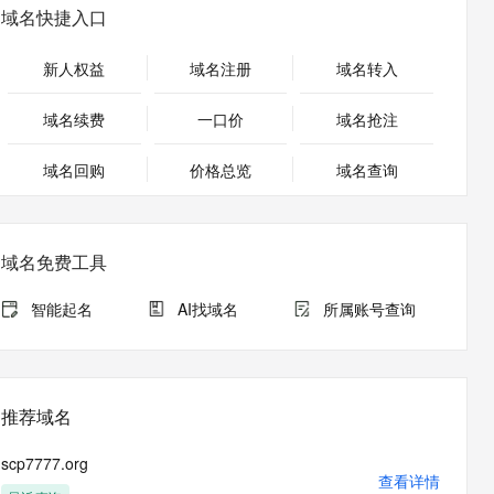
安全
畅自然，细节丰富
高表现力语音合成大模型，语音克隆听感自然
我要投诉
PolarDB
域名快捷入口
上云场景组合购
Milvus 弹性伸缩功能新增节
伴
漫剧创作，剧本、分镜、视频高效生成
100%兼容MySQL、PostgreSQL，兼容Oracle，支持集中和分布式
覆盖90%+业务场景，专享组合折扣价
点支持范围
2V
VPN
Fun-ASR
新人权益
域名注册
域名转入
文戏情感细腻自然，动作戏激烈拳拳到肉，实现更强表演能力
支持中英文自由切换，具备更强的噪声鲁棒性
ernetes 版 ACK
云聚AI 严选权益
AI 原生数据库服务发布
SSL 证书
，一键激活高效办公新体验
理容器应用的 K8s 服务
精选AI产品，从模型到应用全链提效
Agent 数据网关
域名续费
一口价
域名抢注
堡垒机
AI 用量加速计划
云原生数据库 PolarDB
应用
域名回购
价格总览
防火墙
域名查询
、识别商机，让客服更高效、服务更出色。
新老同享，达量后返
Agentic Database 发布
千问办公
主机安全
NEW
的智能体编程平台
一站式AI生产力平台
域名免费工具
AI 应用及服务市场
伶鹊
企业级人与Agent协作平台，接入和调度多个数字员工
智能客服平台，对话机器人、对话分析、智能外呼
智能起名
AI找域名
所属账号查询
AI 应用
大模型服务平台百炼 - 全妙
大模型
应用创作平台
多模态内容创作工具，已接入 DeepSeek
自然语言处理
推荐域名
数据标注
scp7777.org
机器学习
查看详情