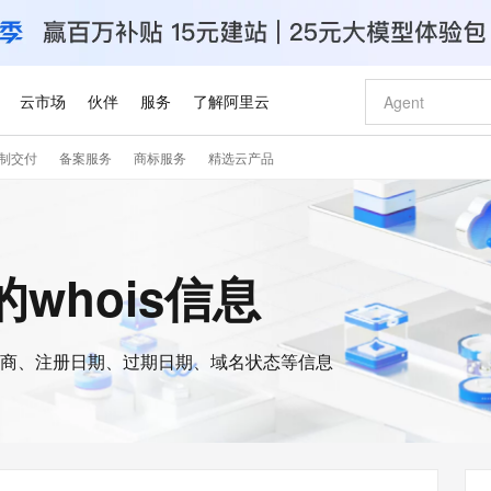
云市场
伙伴
服务
了解阿里云
制交付
备案服务
商标服务
精选云产品
AI 特惠
数据与 API
成为产品伙伴
企业增值服务
最佳实践
价格计算器
AI 场景体
基础软件
产品伙伴合
阿里云认证
市场活动
配置报价
大模型
自助选配和估算价格
新方式
睿译宝，AI翻译排版一步到位
智启 AI 普惠权益
产品生态集成认证中心
企业支持计划
云上春晚
域名与网站
千问官方 MaaS 平台，为开发者和 Agent 而生，新用户赠送 1 亿 + tokens 额度
Qwen Aud
AI Coding
阿里云Maa
2026 阿里云
云服务器 E
为企业打
数据集
Windows
大模型认证
模型
NEW
NEW
交付可用成果
值低价云产品抢先购
上传文档即自动完成翻译和格式还原
至高享 1亿+免费 tokens，加速 Al 应用落地
提供智能易用的域名与建站服务
智能编程，一键
安全可靠、
n的whois信息
产品生态伙伴
专家技术服务
云上奥运之旅
弹性计算合作
阿里云中企出
手机三要素
宝塔 Linux
全部认证
价格优势
有专属领域专家
GLM-5.2：长任务时代开源旗舰模型
阿里云 OPC 创新助力计划
千问大模型
即刻拥有 DeepS
AI 电商营销
对象存储 O
大模型
产品生态伙伴工作台
企业增值服务台
云栖战略参考
云存储合作计
云栖大会
身份实名认证
CentOS
训练营
推动算力普惠，释放技术红利
最高返9万
多领域专家智能体,一键组建 AI 虚拟交付团队
快速构建应用程序和网站，即刻迈出上云第一步
至高百万元 Token 补贴，加速一人公司成长
多元化、高性能、安全可靠的大模型服务
真正可用的 1M 上下文,一次完成代码全链路开发
轻松解锁专属 Dee
从图文生成到
云上的中国
数据库合作计
活动全景
短信
Docker
图片和
商、注册日期、过期日期、域名状态等信息
站式影视创作平台
Hermes Agent，打造自进化智能体
Token Plan 模型订阅计划
数字证书管理服务（原SSL证书）
5 分钟轻松部署
AI 广告创作
无影云电脑
企业成长
NEW
信息公告
看见新力量
云网络合作计
OCR 文字识别
JAVA
证享300元代金券
可视化编排打通从文字构思到成片全链路闭环
全托管，含MySQL、PostgreSQL、SQL Server、MariaDB多引擎
自主进化，持久记忆，越用越聪明
Qwen3.8-Max 首发尝鲜，限时加量 10 倍，夜间低至2折
实现全站HTTPS，呈现可信的WEB访问
图文、视频一
随时随地安
Kimi-K3
HappyHors
NEW
魔搭 Mode
loud
服务实践
官网公告
Kimi 最新旗舰模型，长程编程与推理利器
让文字生成流
金融模力时刻
Salesforce O
版
发票查验
全能环境
Claude Code + GStack 打造工程团队
千问办公，限时限量积分加倍
Qoder
低代码高效构
AI 建站
短信服务
型
NEW
作计划
计划
创新中心
魔搭 ModelSc
健康状态
理服务
让AI从“聊天伙伴”进化为能干活的“数字员工”
安装技能 GStack，拥有专属 AI 工程团队
你的AI工作搭子，覆盖日常办公高频场景
面向真实软件的智能体编程平台
0 代码专业建
客户案例
天气预报查询
操作系统
Deepseek-v4-pro
HappyHors
态合作计划