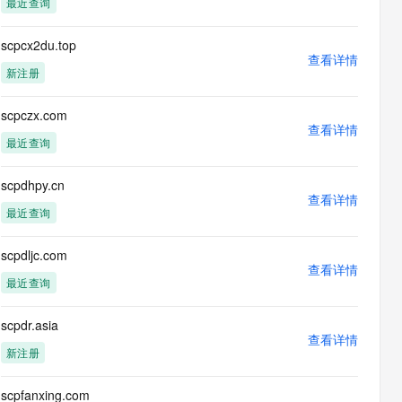
最近查询
息提取
与 AI 智能体进行实时音视频通话
从文本、图片、视频中提取结构化的属性信息
构建支持视频理解的 AI 音视频实时通话应用
scpcx2du.top
查看详情
t.diy 一步搞定创意建站
构建大模型应用的安全防护体系
新注册
通过自然语言交互简化开发流程,全栈开发支持
通过阿里云安全产品对 AI 应用进行安全防护
scpczx.com
查看详情
最近查询
scpdhpy.cn
查看详情
最近查询
scpdljc.com
查看详情
最近查询
scpdr.asia
查看详情
新注册
scpfanxing.com