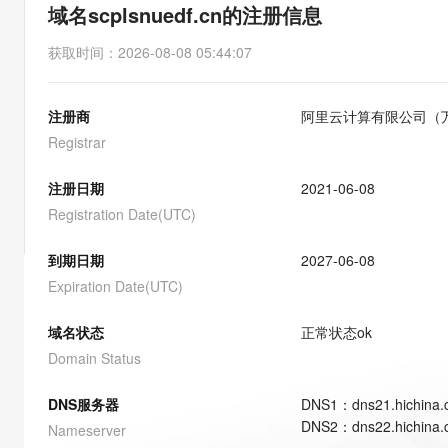
存储
天池大赛
能看、能想、能动手的多模
域名scplsnuedf.cn的注册信息
云解析DNS
解决方案免费试用 新老
电子合同
最高领取价值200元试用
安全
网络与CDN
AI 算法大赛
Qwen3-VL-Plus
获取时间
：
2026-08-08 05:44:07
畅捷通
大数据开发治理平台 Data
AI 产品 免费试用
网络
安全
云开发大赛
Tableau 订阅
1亿+ 大模型 tokens 和 
注册商
阿里云计算有限公司（
可观测
入门学习赛
中间件
AI空中课堂在线直播课
云防火墙
140+云产品 免费试用
Registrar
大模型服务
上云与迁云
云原生的云上边界网络安全
产品新客免费试用，最长1
数据库
生态解决方案
注册日期
2021-06-08
千问AI平台-Token Plan
企业出海
大模型ACA认证体验
大数据计算
Registration Date(UTC)
助力企业全员 AI 认知与能
行业生态解决方案
政企业务
媒体服务
千问AI平台-模型体验
到期日期
2027-06-08
开发者生态解决方案
在线体验全尺寸、多种模态
Expiration Date(UTC)
企业服务与云通信
AI 开发和 AI 应用解决
Happy 系列大模型
域名与网站
域名状态
正常状态
ok
Domain Status
终端用户计算
DNS服务器
DNS
1
：
dns21.hichina
Serverless
大模型解决方案
DNS
2
：
dns22.hichina
Nameserver
开发工具