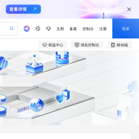
文档
备案
控制台
注册
登录
权益中心
域名控制台
移动端
验
作计划
器
AI 活动
专业服务
服务伙伴合作计划
开发者社区
加入我们
产品动态
服务平台百炼
阿里云 OPC 创新助力计划
一站式生成采购清单，支持单品或批量购买
io：打造专属 AI 语音助手
S产品伙伴计划（繁花）
峰会
CS
造的大模型服务与应用开发平台
一句话生成原生可编辑精美 PPT 文稿
AI 生产力先锋
Al MaaS 服务伙伴赋能合作
域名
博文
Careers
至高可申请百万元
Qwen3.8-Max 模型上线
开启高性价比 AI 编程新体验
弹性可伸缩的云计算服务
Qwen-Audio-3.0-Realtime 端到端实时语音角色扮演
输入一句话想法, 轻松生成专业的 PPT
先锋实践拓展 AI 生产力的边界
Token 补贴，五大权
计划
海大会
伙伴信用分合作计划
商标
问答
社会招聘
益加速 OPC 成功
eek-V4-Pro
SS
一键部署幻兽帕鲁游戏服务器
飞天发布时刻
HOT
Open Search 向量检索版支
划
备案
电子书
校园招聘
pSeek-V4-Pro
视频创作，一键激活电商全链路生产力
稳定、安全、高性价比、高性能的云存储服务
一键购买专属联机服务器，轻松开启游戏
所见，即是所愿
持视频检索 Pipeline 功能
更多支持
划
公司注册
镜像站
视频生成
语音识别与合成
专属 QwenPaw
漫剧工坊：一站式动画创作平台
AI 实训营
HOT
应用身份服务 (IDaaS)
合作伙伴培训与认证
划
上云迁移
站生成，高效打造优质广告素材
全接入的云上超级电脑
从聊天伙伴进化为能主动干活的本地数字员工
快速生产连贯的高质量长漫剧
从基础到进阶，Agent 创客手把手教你
OpenClaw 管理能力上线
e-1.1-T2V
Qwen3-TTS-Flash
lScope
我要反馈
查询合作伙伴
畅细腻的高质量视频
离线语音合成大模型，多语言方言自适应，低延迟高稳定
n Alibaba Cloud ISV 合作
代维服务
建企业门户网站
10 分钟搭建微信、支付宝小程序
MaxCompute MaxFrame 提
创新加速
ope
登录合作伙伴管理后台
我要建议
站，无忧落地极速上线
以可视化方式快速构建移动和 PC 门户网站
国内短信简单易用，安全可靠，秒级触达，全球覆盖200+国家和地区。
高效部署网站，快速应用到小程序
供自动弹性内存功能
e-1.1-I2V
Cosyvoice-V3-Flash