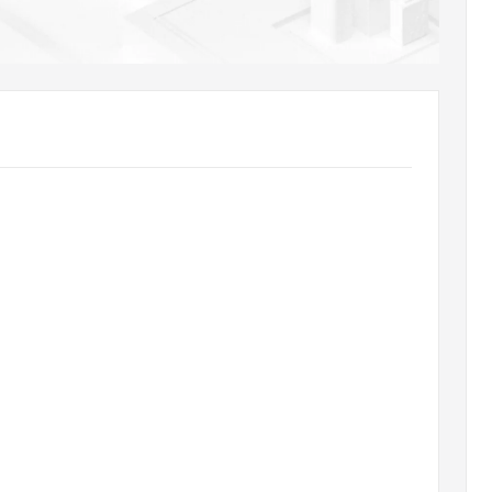
AI 应用
10分钟微调：让0.6B模型媲美235B模
多模态数据信
型
依托云原生高可用架构,实现Dify私有化部署
用1%尺寸在特定领域达到大模型90%以上效果
一个 AI 助手
超强辅助，Bol
即刻拥有 DeepSeek-R1 满血版
在企业官网、通讯软件中为客户提供 AI 客服
多种方案随心选，轻松解锁专属 DeepSeek