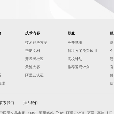
价
技术内容
权益
服
技术解决方案
免费试用
基
帮助文档
解决方案免费试用
企
开发者社区
高校计划
迁
天池大赛
推荐返现计划
官
器
阿里云认证
健
管理
信
联系我们
加入我们
巴国际交易市场
1688
阿里妈妈
飞猪
阿里云计算
万网
高德
UC