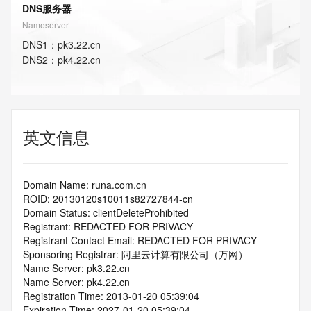
DNS服务器
Nameserver
DNS
1
：
pk3.22.cn
DNS
2
：
pk4.22.cn
英文信息
Domain Name: runa.com.cn
ROID: 20130120s10011s82727844-cn
Domain Status: clientDeleteProhibited
Registrant: REDACTED FOR PRIVACY
Registrant Contact Email: REDACTED FOR PRIVACY
Sponsoring Registrar: 阿里云计算有限公司（万网）
Name Server: pk3.22.cn
Name Server: pk4.22.cn
Registration Time: 2013-01-20 05:39:04
Expiration Time: 2027-01-20 05:39:04