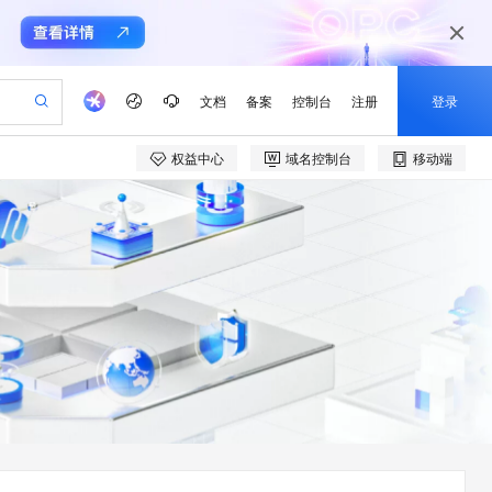
文档
备案
控制台
注册
登录
权益中心
域名控制台
移动端
验
作计划
器
AI 活动
专业服务
服务伙伴合作计划
开发者社区
加入我们
产品动态
服务平台百炼
阿里云 OPC 创新助力计划
一站式生成采购清单，支持单品或批量购买
io：打造专属 AI 语音助手
S产品伙伴计划（繁花）
峰会
CS
造的大模型服务与应用开发平台
一句话生成原生可编辑精美 PPT 文稿
AI 生产力先锋
Al MaaS 服务伙伴赋能合作
域名
博文
Careers
至高可申请百万元
Qwen3.8-Max 模型上线
开启高性价比 AI 编程新体验
弹性可伸缩的云计算服务
Qwen-Audio-3.0-Realtime 端到端实时语音角色扮演
输入一句话想法, 轻松生成专业的 PPT
先锋实践拓展 AI 生产力的边界
Token 补贴，五大权
计划
海大会
伙伴信用分合作计划
商标
问答
社会招聘
益加速 OPC 成功
eek-V4-Pro
SS
一键部署幻兽帕鲁游戏服务器
飞天发布时刻
HOT
Open Search 向量检索版支
划
备案
电子书
校园招聘
pSeek-V4-Pro
视频创作，一键激活电商全链路生产力
稳定、安全、高性价比、高性能的云存储服务
一键购买专属联机服务器，轻松开启游戏
所见，即是所愿
持视频检索 Pipeline 功能
更多支持
划
公司注册
镜像站
视频生成
语音识别与合成
专属 QwenPaw
漫剧工坊：一站式动画创作平台
AI 实训营
HOT
应用身份服务 (IDaaS)
合作伙伴培训与认证
划
上云迁移
站生成，高效打造优质广告素材
全接入的云上超级电脑
从聊天伙伴进化为能主动干活的本地数字员工
快速生产连贯的高质量长漫剧
从基础到进阶，Agent 创客手把手教你
OpenClaw 管理能力上线
e-1.1-T2V
Qwen3-TTS-Flash
lScope
我要反馈
查询合作伙伴
畅细腻的高质量视频
离线语音合成大模型，多语言方言自适应，低延迟高稳定
n Alibaba Cloud ISV 合作
代维服务
建企业门户网站
10 分钟搭建微信、支付宝小程序
MaxCompute MaxFrame 提
创新加速
ope
登录合作伙伴管理后台
我要建议
站，无忧落地极速上线
以可视化方式快速构建移动和 PC 门户网站
国内短信简单易用，安全可靠，秒级触达，全球覆盖200+国家和地区。
高效部署网站，快速应用到小程序
供自动弹性内存功能
e-1.1-I2V
Cosyvoice-V3-Flash