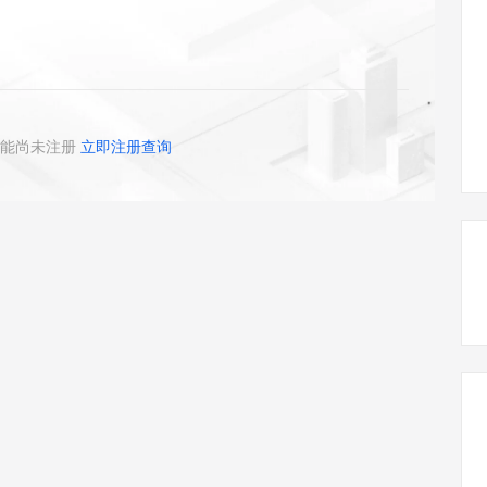
态智能体模型
旗舰 MoE 大模型，百万上下文与顶尖推理能力
图生视频，流
同享
万小智 AI 建站低至 15元/月
Qoder CN
AI 短剧/漫剧
云原生数据库 
快递物流查询
WordPress
成为服务伙
高校合作
点，立即开启云上创新
覆盖公网/内网、递归/权威、移动APP等全场景解析服务
送.CN域名，送备案服务码
基于千问大模型等，支持代码智能生成、研发智能问答
AI助力短剧
GLM-5.2
Wan2.7-T
Ubuntu
服务生态伙伴
视觉 Coding、空间感知、多模态思考等全面升级
1M上下文，专为长程任务能力而生
云工开物
企业应用
Works
Night Plan 支持 Qwen 3.8-Max
云原生大数据计算服务 MaxCompute
AI 办公
容器服务 Kub
NEW
Red Hat
30+ 款产品免费体验
Data Agent 驱动的一站式 Data+AI 开发治理平台
夜间 5 折，Qwen/Meoo/TokenPlan 客户专享
面向分析的企业级SaaS模式云数据仓库
AI智能应用
提供一站式管
科研合作
ERP
堂（旗舰版）
SUSE
能尚未注册
立即注册查询
智能客服
AI 应用构建
大模型原生
CRM
防护产品
2个月
自动承接线索
建站小程序
Qoder
大模型服务平台百炼-应用模版
OA 办公系统
HOT
NEW
面向真实软件
个人版上线、团队版降价；千问3.8-Max首发发尝鲜
丰富多元化的应用模版和解决方案
力提升
财税管理
模板建站
万有无界
大模型服务平台百炼-智能体
400电话
定制建站
的模型效果
灵活可视化地构建企业级 Agent
方案
广告营销
模板小程序
秒悟
人工智能平台 PAI
定制小程序
云端极速 AI 
新一代 AI 视频生成模型，深度适配广告营销等场景
AI Native 的算法工程平台，一站式完成建模、训练、推理服务部署
APP 开发
建站系统