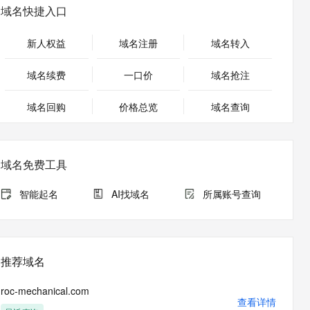
安全
畅自然，细节丰富
高表现力语音合成大模型，语音克隆听感自然
我要投诉
PolarDB
域名快捷入口
上云场景组合购
Milvus 弹性伸缩功能新增节
伴
漫剧创作，剧本、分镜、视频高效生成
100%兼容MySQL、PostgreSQL，兼容Oracle，支持集中和分布式
覆盖90%+业务场景，专享组合折扣价
点支持范围
2V
VPN
Fun-ASR
新人权益
域名注册
域名转入
文戏情感细腻自然，动作戏激烈拳拳到肉，实现更强表演能力
支持中英文自由切换，具备更强的噪声鲁棒性
ernetes 版 ACK
云聚AI 严选权益
AI 原生数据库服务发布
SSL 证书
，一键激活高效办公新体验
理容器应用的 K8s 服务
精选AI产品，从模型到应用全链提效
Agent 数据网关
域名续费
一口价
域名抢注
堡垒机
AI 用量加速计划
云原生数据库 PolarDB
应用
域名回购
价格总览
防火墙
域名查询
、识别商机，让客服更高效、服务更出色。
新老同享，达量后返
Agentic Database 发布
千问办公
主机安全
NEW
的智能体编程平台
一站式AI生产力平台
域名免费工具
AI 应用及服务市场
伶鹊
企业级人与Agent协作平台，接入和调度多个数字员工
智能客服平台，对话机器人、对话分析、智能外呼
智能起名
AI找域名
所属账号查询
AI 应用
大模型服务平台百炼 - 全妙
大模型
应用创作平台
多模态内容创作工具，已接入 DeepSeek
自然语言处理
推荐域名
数据标注
roc-mechanical.com
机器学习
查看详情