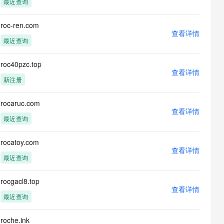
最近查询
息提取
与 AI 智能体进行实时音视频通话
从文本、图片、视频中提取结构化的属性信息
构建支持视频理解的 AI 音视频实时通话应用
roc-ren.com
查看详情
t.diy 一步搞定创意建站
构建大模型应用的安全防护体系
最近查询
通过自然语言交互简化开发流程,全栈开发支持
通过阿里云安全产品对 AI 应用进行安全防护
roc40pzc.top
查看详情
新注册
rocaruc.com
查看详情
最近查询
rocatoy.com
查看详情
最近查询
rocgacl8.top
查看详情
最近查询
roche.ink