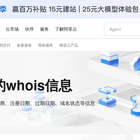
云市场
伙伴
服务
了解阿里云
制交付
备案服务
商标服务
精选云产品
AI 特惠
数据与 API
成为产品伙伴
企业增值服务
最佳实践
价格计算器
AI 场景体
基础软件
产品伙伴合
阿里云认证
市场活动
配置报价
大模型
自助选配和估算价格
新方式
睿译宝，AI翻译排版一步到位
智启 AI 普惠权益
产品生态集成认证中心
企业支持计划
云上春晚
域名与网站
千问官方 MaaS 平台，为开发者和 Agent 而生，新用户赠送 1 亿 + tokens 额度
Qwen Aud
AI Coding
阿里云Maa
2026 阿里云
云服务器 E
为企业打
数据集
Windows
大模型认证
模型
NEW
NEW
交付可用成果
值低价云产品抢先购
上传文档即自动完成翻译和格式还原
至高享 1亿+免费 tokens，加速 Al 应用落地
提供智能易用的域名与建站服务
智能编程，一键
安全可靠、
t的whois信息
产品生态伙伴
专家技术服务
云上奥运之旅
弹性计算合作
阿里云中企出
手机三要素
宝塔 Linux
全部认证
价格优势
有专属领域专家
GLM-5.2：长任务时代开源旗舰模型
阿里云 OPC 创新助力计划
千问大模型
即刻拥有 DeepS
AI 电商营销
对象存储 O
大模型
产品生态伙伴工作台
企业增值服务台
云栖战略参考
云存储合作计
云栖大会
身份实名认证
CentOS
训练营
推动算力普惠，释放技术红利
最高返9万
多领域专家智能体,一键组建 AI 虚拟交付团队
快速构建应用程序和网站，即刻迈出上云第一步
至高百万元 Token 补贴，加速一人公司成长
多元化、高性能、安全可靠的大模型服务
真正可用的 1M 上下文,一次完成代码全链路开发
轻松解锁专属 Dee
从图文生成到
云上的中国
数据库合作计
活动全景
短信
Docker
图片和
商、注册日期、过期日期、域名状态等信息
站式影视创作平台
Hermes Agent，打造自进化智能体
Token Plan 模型订阅计划
数字证书管理服务（原SSL证书）
5 分钟轻松部署
AI 广告创作
无影云电脑
企业成长
NEW
信息公告
看见新力量
云网络合作计
OCR 文字识别
JAVA
证享300元代金券
可视化编排打通从文字构思到成片全链路闭环
全托管，含MySQL、PostgreSQL、SQL Server、MariaDB多引擎
自主进化，持久记忆，越用越聪明
Qwen3.8-Max 首发尝鲜，限时加量 10 倍，夜间低至2折
实现全站HTTPS，呈现可信的WEB访问
图文、视频一
随时随地安
Kimi-K3
HappyHors
NEW
魔搭 Mode
loud
服务实践
官网公告
Kimi 最新旗舰模型，长程编程与推理利器
让文字生成流
金融模力时刻
Salesforce O
版
发票查验
全能环境
Claude Code + GStack 打造工程团队
千问办公，限时限量积分加倍
Qoder
低代码高效构
AI 建站
短信服务
型
NEW
作计划
计划
创新中心
魔搭 ModelSc
健康状态
理服务
让AI从“聊天伙伴”进化为能干活的“数字员工”
安装技能 GStack，拥有专属 AI 工程团队
你的AI工作搭子，覆盖日常办公高频场景
面向真实软件的智能体编程平台
0 代码专业建
客户案例
天气预报查询
操作系统
Deepseek-v4-pro
HappyHors
态合作计划