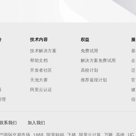
价
技术内容
权益
服
技术解决方案
免费试用
基
帮助文档
解决方案免费试用
企
开发者社区
高校计划
迁
天池大赛
推荐返现计划
官
器
阿里云认证
健
管理
信
联系我们
加入我们
巴国际交易市场
1688
阿里妈妈
飞猪
阿里云计算
万网
高德
UC