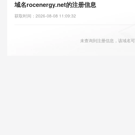
存储
天池大赛
能看、能想、能动手的多模
域名rocenergy.net的注册信息
云解析DNS
解决方案免费试用 新老
电子合同
最高领取价值200元试用
安全
网络与CDN
AI 算法大赛
Qwen3-VL-Plus
获取时间
：
2026-08-08 11:09:32
畅捷通
大数据开发治理平台 Data
AI 产品 免费试用
网络
安全
云开发大赛
Tableau 订阅
1亿+ 大模型 tokens 和 
可观测
入门学习赛
中间件
AI空中课堂在线直播课
未查询到注册信息，该域名可
云防火墙
140+云产品 免费试用
大模型服务
上云与迁云
云原生的云上边界网络安全
产品新客免费试用，最长1
数据库
生态解决方案
千问AI平台-Token Plan
企业出海
大模型ACA认证体验
大数据计算
助力企业全员 AI 认知与能
行业生态解决方案
政企业务
媒体服务
千问AI平台-模型体验
开发者生态解决方案
在线体验全尺寸、多种模态
企业服务与云通信
AI 开发和 AI 应用解决
Happy 系列大模型
域名与网站
终端用户计算
Serverless
大模型解决方案
开发工具