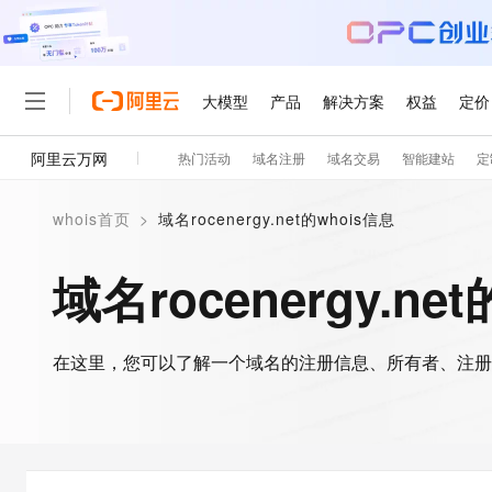
大模型
产品
解决方案
权益
定价
阿里云万网
热门活动
域名注册
域名交易
智能建站
定
大模型
产品
解决方案
权益
定价
云市场
伙伴
服务
了解阿里云
精选产品
精选解决方案
普惠上云
产品定价
精选商城
成为销售伙伴
售前咨询
为什么选择阿里云
千问AI平台
whois首页
>
域名rocenergy.net的whois信息
了解云产品的定价详情
大模型服务平台百炼
千问办公，解锁你的工作
普惠上云 官方力荐
分销伙伴
在线服务
网站建设
什么是云计算
大
大模型服务与应用平台
企业级Agent产品，直接
云服务器38元/年起，超
域名rocenergy.ne
咨询伙伴
多端小程序
技术领先
云上成本管理
售后服务
轻量应用服务器
Agency Agents：拥
官方推荐返现计划
大模型
精选产品
精选解决方案
Salesforce 国际版订阅
稳定可靠
管理和优化成本
推荐新用户得奖励，单订单
销售伙伴合作计划
自助服务
友盟天域
安全合规
人工智能与机器学习
AI
文本生成
在这里，您可以了解一个域名的注册信息、所有者、注册
云数据库 RDS
HappyHorse 打造一
云工开物
无影生态合作计划
在线服务
观测云
分析师报告
高校专属算力普惠，学生认
计算
互联网应用开发
Qwen3.8-Max
HOT
Salesforce On Alibaba C
工单服务
智能体时代全能旗舰模型
Tuya 物联网平台阿里云
研究报告与白皮书
人工智能平台 PAI
快速拥有专属 OpenClaw
大模
Consulting Partner 合
大数据
容器
免费试用
短信专区
一站式AI开发、训练和推
蓝凌 OA
Qwen3.7-Plus
AI 大模型销售与服务生
现代化应用