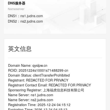
DNS服务器
Nameserver
DNS
1
：
ns1.judns.com
DNS
2
：
ns2.judns.com
英文信息
Domain Name: qyslpw.cn
ROID: 20251224s10001s71488299-cn
Domain Status: clientTransferProhibited
Registrant: REDACTED FOR PRIVACY
Registrant Contact Email: REDACTED FOR PRIVACY
Sponsoring Registrar: 上海福虎信息科技有限公司
Name Server: ns1.judns.com
Name Server: ns2.judns.com
Registration Time: 2025-12-24 04:15:12
Expiration Time: 2026-12-24 04:15:12