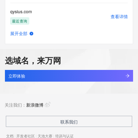
qysius.com
查看详情
最近查询
展开全部
qysock.com
查看详情
最近查询
选域名，来万网
qysqzwctv3g.com
查看详情
新注册
立即体验
qysrj.cn
查看详情
最近查询
关注我们：
新浪微博
qysslm.com
联系我们
查看详情
最近查询
文档
|
开发者社区
|
天池大赛
|
培训与认证