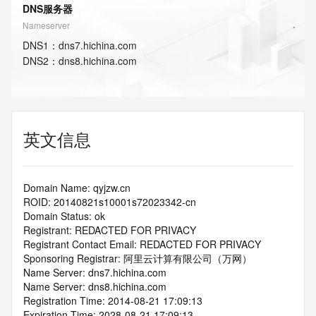
DNS服务器
Nameserver
DNS
1
：
dns7.hichina.com
DNS
2
：
dns8.hichina.com
英文信息
Domain Name: qyjzw.cn
ROID: 20140821s10001s72023342-cn
Domain Status: ok
Registrant: REDACTED FOR PRIVACY
Registrant Contact Email: REDACTED FOR PRIVACY
Sponsoring Registrar: 阿里云计算有限公司（万网）
Name Server: dns7.hichina.com
Name Server: dns8.hichina.com
Registration Time: 2014-08-21 17:09:13
Expiration Time: 2028-08-21 17:09:13