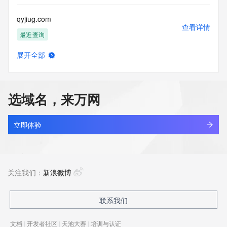
qyjiug.com
查看详情
最近查询
展开全部
qyjoc.com
查看详情
新注册
选域名，来万网
qyjovk87.top
查看详情
新注册
立即体验
qyjpt9t9.top
查看详情
新注册
关注我们：
新浪微博
qyjscm.com
联系我们
查看详情
新注册
文档
|
开发者社区
|
天池大赛
|
培训与认证