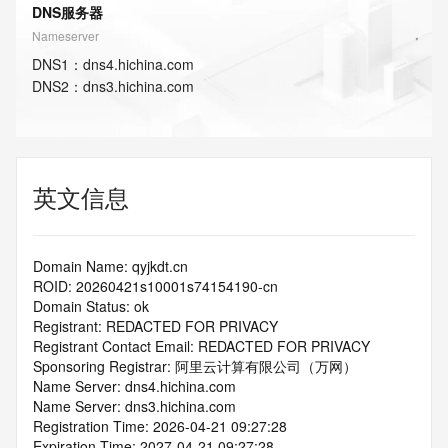
DNS服务器
Nameserver
DNS
1
：
dns4.hichina.com
DNS
2
：
dns3.hichina.com
英文信息
Domain Name: qyjkdt.cn
ROID: 20260421s10001s74154190-cn
Domain Status: ok
Registrant: REDACTED FOR PRIVACY
Registrant Contact Email: REDACTED FOR PRIVACY
Sponsoring Registrar: 阿里云计算有限公司（万网）
Name Server: dns4.hichina.com
Name Server: dns3.hichina.com
Registration Time: 2026-04-21 09:27:28
Expiration Time: 2027-04-21 09:27:28