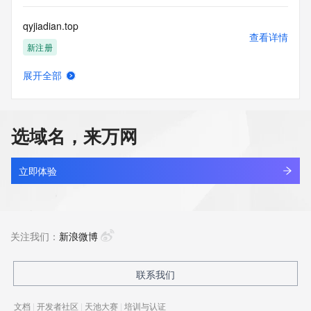
qyjiadian.top
查看详情
新注册
展开全部
qyjiug.com
查看详情
最近查询
选域名，来万网
qyjoc.com
查看详情
新注册
立即体验
qyjovk87.top
查看详情
新注册
关注我们：
新浪微博
qyjpt9t9.top
联系我们
查看详情
新注册
文档
|
开发者社区
|
天池大赛
|
培训与认证