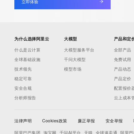
立即体验
service, please consider the following: The Whois service is 
service. Whois is not considered authoritative for registered d
downtime during production or OT&E maintenance periods. Queri
queries are received from a single IP address within a specified t
period of time to prevent disruption of Whois service access. A
为什么选择阿里云
大模型
产品和定
by detecting and limiting bulk query access from single sources
什么是云计算
大模型服务平台
全部产品
tag indicates that such data is not made publicly available due 
全球基础设施
千问大模型
免费试用
wish to contact the registrant, please refer to the Whois record
to non-public data may be provided, upon request, where it can
技术领先
模型市场
产品动态
specific legitimate interest and a proper legal basis for accessi
稳定可靠
产品定价
Identity Digital can be requested by submitting a request via the
安全合规
配置报价
https://www.identity.digital/about/policies/whois-layered-access/
分析师报告
云上成本
an RDDS service that can be queried for additional information 
of the queried domain name. Identity Digital Inc. and Registry O
time. By submitting this query, you agree to abide by this policy
法律声明
Cookies政策
廉正举报
安全举报
阿里巴巴集团
淘宝网
千问AI平台
天猫
全球速卖通
阿里巴