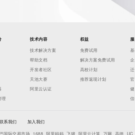
not a replacement for standard EPP commands to the SRS 
omain objects. The Whois service may be scheduled for 
es to the Whois services are throttled. If too many 
ime, the service will begin to reject further queries for a 
buse of the Whois system through data mining is mitigated 
价
技术内容
权益
服
. Where applicable, the presence of a [Non-Public Data] 
技术解决方案
免费试用
基
to applicable data privacy laws or requirements. Should you 
帮助文档
解决方案免费试用
企
s available through the registrar URL listed above. Access 
 be reasonably confirmed that the requester holds a 
开发者社区
高校计划
迁
ng the withheld data. Access to this data provided by 
天池大赛
推荐返现计划
官
 form found at 
器
阿里云认证
健
. The Registrar of Record identified in this output may have 
管理
信
on how to contact the Registrant, Admin, or Tech contact 
perator reserve the right to modify these terms at any 
.
联系我们
加入我们
巴国际交易市场
1688
阿里妈妈
飞猪
阿里云计算
万网
高德
UC