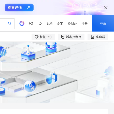
文档
备案
控制台
注册
登录
权益中心
域名控制台
移动端
验
作计划
器
AI 活动
专业服务
服务伙伴合作计划
开发者社区
加入我们
产品动态
服务平台百炼
阿里云 OPC 创新助力计划
一站式生成采购清单，支持单品或批量购买
可编辑精美 PPT 文稿
S产品伙伴计划（繁花）
峰会
CS
造的大模型服务与应用开发平台
Agency Agents：拥有专属领域专家
AI 生产力先锋
Al MaaS 服务伙伴赋能合作
域名
博文
Careers
至高可申请百万元
Qwen3.8-Max 模型上线
 轻松生成专业的 PPT
开启高性价比 AI 编程新体验
弹性可伸缩的云计算服务
先锋实践拓展 AI 生产力的边界
多领域专家智能体,一键组建 AI 虚拟交付团队
Token 补贴，五大权
计划
海大会
伙伴信用分合作计划
商标
问答
社会招聘
益加速 OPC 成功
帕鲁游戏服务器
SS
HappyHorse 打造一站式影视创作平台
飞天发布时刻
HOT
Open Search 向量检索版支
划
备案
电子书
校园招聘
联机服务器，轻松开启游戏
视频创作，一键激活电商全链路生产力
稳定、安全、高性价比、高性能的云存储服务
所见，即是所愿
持视频检索 Pipeline 功能
可视化编排打通从文字构思到成片全链路闭环
更多支持
划
公司注册
镜像站
视频生成
语音识别与合成
 智能体与工作流应用
漫剧工坊：一站式动画创作平台
AI 实训营
应用身份服务 (IDaaS)
合作伙伴培训与认证
划
上云迁移
站生成，高效打造优质广告素材
全接入的云上超级电脑
通过阿里云百炼高效搭建AI应用,助力高效开发
快速生产连贯的高质量长漫剧
从基础到进阶，Agent 创客手把手教你
OpenClaw 管理能力上线
e-1.1-T2V
Qwen3-TTS-Flash
lScope
我要反馈
查询合作伙伴
畅细腻的高质量视频
离线语音合成大模型，多语言方言自适应，低延迟高稳定
n Alibaba Cloud ISV 合作
代维服务
建企业门户网站
10 分钟搭建微信、支付宝小程序
MaxCompute MaxFrame 提
创新加速
ope
登录合作伙伴管理后台
我要建议
站，无忧落地极速上线
以可视化方式快速构建移动和 PC 门户网站
国内短信简单易用，安全可靠，秒级触达，全球覆盖200+国家和地区。
高效部署网站，快速应用到小程序
供自动弹性内存功能
e-1.1-I2V
Cosyvoice-V3-Flash