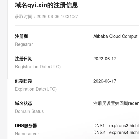
存储
天池大赛
能看、能想、能动手的多模
域名qyi.xin的注册信息
云解析DNS
解决方案免费试用 新老
电子合同
最高领取价值200元试用
安全
网络与CDN
AI 算法大赛
Qwen3-VL-Plus
获取时间
：
2026-08-06 10:31:27
畅捷通
大数据开发治理平台 Data
AI 产品 免费试用
网络
安全
云开发大赛
Tableau 订阅
1亿+ 大模型 tokens 和 
注册商
Alibaba Cloud Computin
可观测
入门学习赛
中间件
AI空中课堂在线直播课
云防火墙
140+云产品 免费试用
Registrar
大模型服务
上云与迁云
云原生的云上边界网络安全
产品新客免费试用，最长1
数据库
生态解决方案
注册日期
2022-06-17
千问AI平台-Token Plan
企业出海
大模型ACA认证体验
大数据计算
Registration Date(UTC)
助力企业全员 AI 认知与能
行业生态解决方案
政企业务
媒体服务
千问AI平台-模型体验
到期日期
2026-06-17
开发者生态解决方案
在线体验全尺寸、多种模态
Expiration Date(UTC)
企业服务与云通信
AI 开发和 AI 应用解决
Happy 系列大模型
域名与网站
域名状态
注册局设置赎回期
rede
Domain Status
终端用户计算
DNS服务器
DNS
1
：
expirens3.hich
Serverless
大模型解决方案
DNS
2
：
expirens4.hich
Nameserver
开发工具