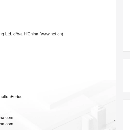
态智能体模型
旗舰 MoE 大模型，百万上下文与顶尖推理能力
图生视频，流
同享
万小智 AI 建站低至 15元/月
Qoder CN
AI 短剧/漫剧
云原生数据库 
快递物流查询
WordPress
成为服务伙
高校合作
点，立即开启云上创新
覆盖公网/内网、递归/权威、移动APP等全场景解析服务
送.CN域名，送备案服务码
基于千问大模型等，支持代码智能生成、研发智能问答
AI助力短剧
GLM-5.2
Wan2.7-T
Ubuntu
服务生态伙伴
视觉 Coding、空间感知、多模态思考等全面升级
1M上下文，专为长程任务能力而生
云工开物
企业应用
Works
Night Plan 支持 Qwen 3.8-Max
云原生大数据计算服务 MaxCompute
AI 办公
容器服务 Kub
NEW
Red Hat
30+ 款产品免费体验
Data Agent 驱动的一站式 Data+AI 开发治理平台
夜间 5 折，Qwen/Meoo/TokenPlan 客户专享
面向分析的企业级SaaS模式云数据仓库
AI智能应用
提供一站式管
科研合作
g Ltd. d/b/a HiChina (www.net.cn)
ERP
堂（旗舰版）
SUSE
智能客服
AI 应用构建
大模型原生
CRM
防护产品
2个月
自动承接线索
建站小程序
Qoder
大模型服务平台百炼-应用模版
OA 办公系统
HOT
NEW
面向真实软件
个人版上线、团队版降价；千问3.8-Max首发发尝鲜
丰富多元化的应用模版和解决方案
力提升
财税管理
模板建站
万有无界
大模型服务平台百炼-智能体
400电话
定制建站
的模型效果
灵活可视化地构建企业级 Agent
方案
广告营销
模板小程序
秒悟
人工智能平台 PAI
mptionPeriod
定制小程序
云端极速 AI 
新一代 AI 视频生成模型，深度适配广告营销等场景
AI Native 的算法工程平台，一站式完成建模、训练、推理服务部署
APP 开发
ina.com
建站系统
ina.com