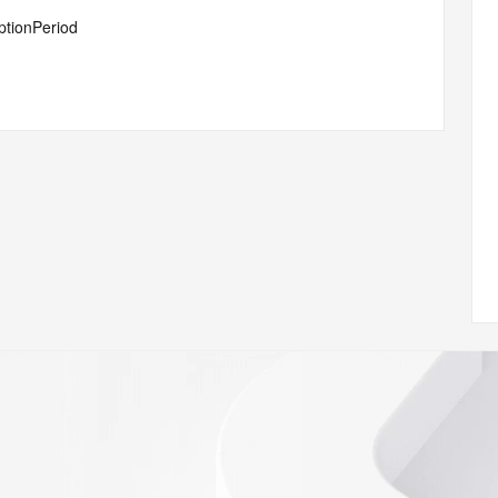
ptionPeriod
ann.org/wicf/
<<<
//icann.org/epp
st persons in determining the contents of a domain name 
ord is provided by Identity Digital or the Registry Operator 
. This service is intended only for query-based access. 
d that, under no circumstances will you use this data to (a) 
telephone, or facsimile of mass unsolicited, commercial 
ient's own existing customers; or (b) enable high volume, 
 systems of Registry Operator, a Registrar, or Identity 
s or modify existing registrations. When using the Whois 