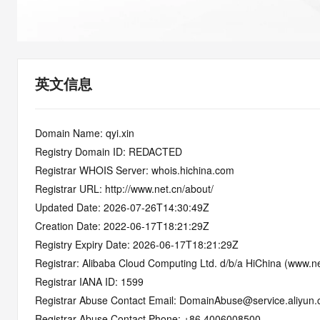
快速部署 Dify，高效搭建 
迁移与运维管理
10 分钟在聊天系统中增加
专有云
英文信息
Domain Name: qyi.xin
Registry Domain ID: REDACTED
Registrar WHOIS Server: whois.hichina.com
Registrar URL: http://www.net.cn/about/
Updated Date: 2026-07-26T14:30:49Z
Creation Date: 2022-06-17T18:21:29Z
Registry Expiry Date: 2026-06-17T18:21:29Z
Registrar: Alibaba Cloud Computing Ltd. d/b/a HiChina (www.ne
Registrar IANA ID: 1599
Registrar Abuse Contact Email: DomainAbuse@service.aliyun
Registrar Abuse Contact Phone: +86.4006008500