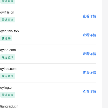
最近查询
息提取
与 AI 智能体进行实时音视频通话
从文本、图片、视频中提取结构化的属性信息
构建支持视频理解的 AI 音视频实时通话应用
qyi4iis.cn
查看详情
t.diy 一步搞定创意建站
构建大模型应用的安全防护体系
最近查询
通过自然语言交互简化开发流程,全栈开发支持
通过阿里云安全产品对 AI 应用进行安全防护
qyinj195.top
查看详情
新注册
qyino.com
查看详情
最近查询
qyitec.com
查看详情
最近查询
qyiwg.cn
查看详情
最近查询
tianqiapi.xin