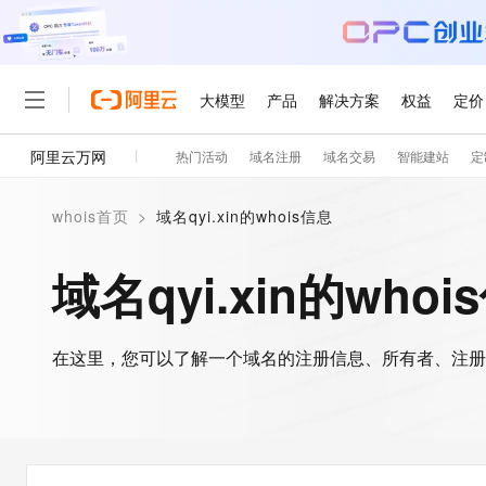
大模型
产品
解决方案
权益
定价
阿里云万网
热门活动
域名注册
域名交易
智能建站
定
大模型
产品
解决方案
权益
定价
云市场
伙伴
服务
了解阿里云
精选产品
精选解决方案
普惠上云
产品定价
精选商城
成为销售伙伴
售前咨询
为什么选择阿里云
千问AI平台
whois首页
>
域名qyi.xin的whois信息
了解云产品的定价详情
大模型服务平台百炼
睿译宝，AI翻译排版一
普惠上云 官方力荐
分销伙伴
在线服务
网站建设
什么是云计算
大
大模型服务与应用平台
上传文档即自动完成翻译和
云服务器38元/年起，超
域名qyi.xin的whoi
咨询伙伴
多端小程序
技术领先
云上成本管理
售后服务
轻量应用服务器
GLM-5.2：长任务时代
官方推荐返现计划
大模型
精选产品
精选解决方案
Salesforce 国际版订阅
稳定可靠
管理和优化成本
推荐新用户得奖励，单订单
销售伙伴合作计划
自助服务
友盟天域
安全合规
人工智能与机器学习
AI
文本生成
在这里，您可以了解一个域名的注册信息、所有者、注册
云数据库 RDS
Hermes Agent，打造
云工开物
无影生态合作计划
在线服务
观测云
分析师报告
自主进化，持久记忆，越用
高校专属算力普惠，学生认
计算
互联网应用开发
Qwen3.8-Max
HOT
Salesforce On Alibaba C
工单服务
智能体时代全能旗舰模型
Tuya 物联网平台阿里云
研究报告与白皮书
人工智能平台 PAI
快速拥有专属 OpenClaw
大模
Consulting Partner 合
大数据
容器
免费试用
短信专区
一站式AI开发、训练和推
蓝凌 OA
Qwen3.7-Plus
AI 大模型销售与服务生
现代化应用