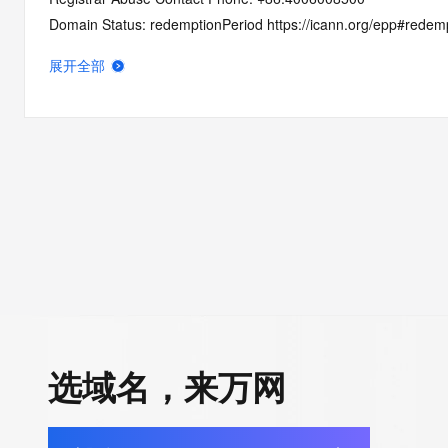
Domain Status: redemptionPeriod https://icann.org/epp#redem
Name Server: expirens3.hichina.com
展开全部
Name Server: expirens4.hichina.com
DNSSEC: unsigned
URL of the ICANN Whois Inaccuracy Complaint Form: https://ic
>>> Last update of WHOIS database: 2026-07-26T14:31:02Z 
For more information on Whois status codes, please visit https:
Terms of Use: Access to WHOIS information is provided to assi
registration record in the registry database. The data in this rec
for informational purposes only, and accuracy is not guaranteed
You agree that you will use this data only for lawful purposes an
allow, enable, or otherwise support the transmission by e-mail, 
选域名，来万网
advertising or solicitations to entities other than the data recip
automated, electronic processes that send queries or data to the
Digital except as reasonably necessary to register domain name