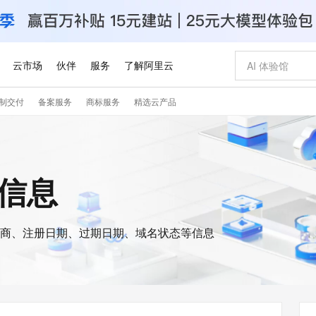
云市场
伙伴
服务
了解阿里云
制交付
备案服务
商标服务
精选云产品
AI 特惠
数据与 API
成为产品伙伴
企业增值服务
最佳实践
价格计算器
AI 场景体
基础软件
产品伙伴合
阿里云认证
市场活动
配置报价
大模型
自助选配和估算价格
步到位
智启 AI 普惠权益
产品生态集成认证中心
企业支持计划
云上春晚
域名与网站
Qwen Audio：打造专属 AI 语音助手
千问官方 MaaS 平台，为开发者和 Agent 而生，新用户赠送 1 亿 + tokens 额度
一句话生成原生
AI Coding
阿里云Maa
2026 阿里云
云服务器 E
为企业打
数据集
Windows
大模型认证
模型
NEW
NEW
格式还原
值低价云产品抢先购
至高享 1亿+免费 tokens，加速 Al 应用落地
提供智能易用的域名与建站服务
Qwen-Audio-3.0-Realtime 端到端实时语音角色扮演
输入一句话想法,
智能编程，一键
安全可靠、
s信息
产品生态伙伴
专家技术服务
云上奥运之旅
弹性计算合作
阿里云中企出
手机三要素
宝塔 Linux
全部认证
价格优势
开源旗舰模型
即刻拥有 DeepSeek-V4-Pro
阿里云 OPC 创新助力计划
千问大模型
一键部署幻兽
AI 电商营销
对象存储 O
大模型
产品生态伙伴工作台
企业增值服务台
云栖战略参考
云存储合作计
云栖大会
身份实名认证
CentOS
训练营
推动算力普惠，释放技术红利
最高返9万
真正可用的 1M 上下文,一次完成代码全链路开发
快速构建应用程序和网站，即刻迈出上云第一步
轻松解锁专属 DeepSeek-V4-Pro
至高百万元 Token 补贴，加速一人公司成长
多元化、高性能、安全可靠的大模型服务
一键购买专属
从图文生成到
云上的中国
数据库合作计
活动全景
短信
Docker
图片和
商、注册日期、过期日期、域名状态等信息
自进化智能体
5 分钟轻松部署专属 QwenPaw
Token Plan 模型订阅计划
数字证书管理服务（原SSL证书）
高效搭建 AI
AI 广告创作
无影云电脑
企业成长
NEW
HOT
信息公告
看见新力量
云网络合作计
OCR 文字识别
JAVA
越聪明
证享300元代金券
全托管，含MySQL、PostgreSQL、SQL Server、MariaDB多引擎
Qwen3.8-Max 首发尝鲜，限时加量 10 倍，夜间低至2折
实现全站HTTPS，呈现可信的WEB访问
从聊天伙伴进化为能主动干活的本地数字员工
图文、视频一
随时随地安
Kimi-K3
HappyHors
NEW
魔搭 Mode
loud
服务实践
官网公告
Kimi 最新旗舰模型，长程编程与推理利器
让文字生成流
金融模力时刻
Salesforce O
版
发票查验
全能环境
Claude Code + GStack 打造工程团队
千问办公，限时限量积分加倍
Qoder
低代码高效构
AI 建站
短信服务
型
NEW
作计划
计划
创新中心
魔搭 ModelSc
健康状态
理服务
让AI从“聊天伙伴”进化为能干活的“数字员工”
安装技能 GStack，拥有专属 AI 工程团队
你的AI工作搭子，覆盖日常办公高频场景
面向真实软件的智能体编程平台
0 代码专业建
客户案例
天气预报查询
操作系统
Deepseek-v4-pro
HappyHors
态合作计划