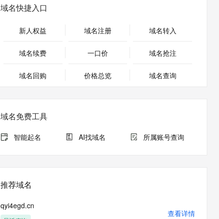
安全
畅自然，细节丰富
高表现力语音合成大模型，语音克隆听感自然
我要投诉
PolarDB
域名快捷入口
上云场景组合购
Milvus 弹性伸缩功能新增节
伴
漫剧创作，剧本、分镜、视频高效生成
100%兼容MySQL、PostgreSQL，兼容Oracle，支持集中和分布式
覆盖90%+业务场景，专享组合折扣价
点支持范围
2V
VPN
Fun-ASR
新人权益
域名注册
域名转入
文戏情感细腻自然，动作戏激烈拳拳到肉，实现更强表演能力
支持中英文自由切换，具备更强的噪声鲁棒性
ernetes 版 ACK
云聚AI 严选权益
AI 原生数据库服务发布
SSL 证书
，一键激活高效办公新体验
理容器应用的 K8s 服务
精选AI产品，从模型到应用全链提效
Agent 数据网关
域名续费
一口价
域名抢注
堡垒机
AI 用量加速计划
云原生数据库 PolarDB
应用
域名回购
价格总览
防火墙
域名查询
、识别商机，让客服更高效、服务更出色。
新老同享，达量后返
Agentic Database 发布
千问办公
主机安全
NEW
的智能体编程平台
一站式AI生产力平台
域名免费工具
AI 应用及服务市场
伶鹊
企业级人与Agent协作平台，接入和调度多个数字员工
智能客服平台，对话机器人、对话分析、智能外呼
智能起名
AI找域名
所属账号查询
AI 应用
大模型服务平台百炼 - 全妙
大模型
应用创作平台
多模态内容创作工具，已接入 DeepSeek
自然语言处理
推荐域名
数据标注
qyi4egd.cn
机器学习
查看详情