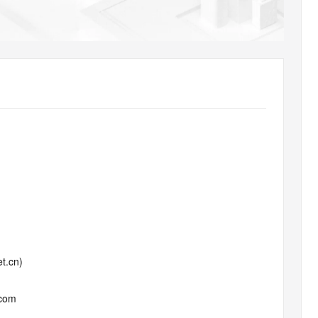
AI 应用
10分钟微调：让0.6B模型媲美235B模
多模态数据信
型
依托云原生高可用架构,实现Dify私有化部署
用1%尺寸在特定领域达到大模型90%以上效果
一个 AI 助手
超强辅助，Bol
即刻拥有 DeepSeek-R1 满血版
在企业官网、通讯软件中为客户提供 AI 客服
多种方案随心选，轻松解锁专属 DeepSeek
t.cn)
.com