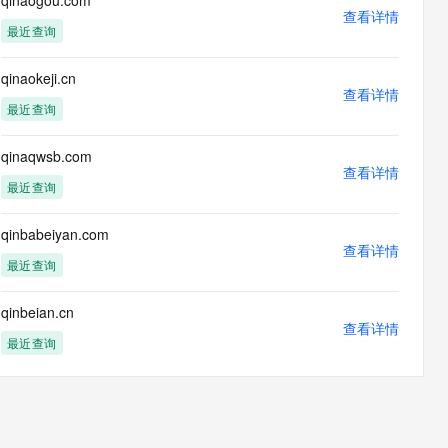
qinaogou.com
息提取
与 AI 智能体进行实时音视频通话
查看详情
最近查询
从文本、图片、视频中提取结构化的属性信息
构建支持视频理解的 AI 音视频实时通话应用
t.diy 一步搞定创意建站
构建大模型应用的安全防护体系
qinaokeji.cn
通过自然语言交互简化开发流程,全栈开发支持
查看详情
通过阿里云安全产品对 AI 应用进行安全防护
最近查询
qinaqwsb.com
查看详情
最近查询
qinbabeiyan.com
查看详情
最近查询
qinbeian.cn
查看详情
最近查询