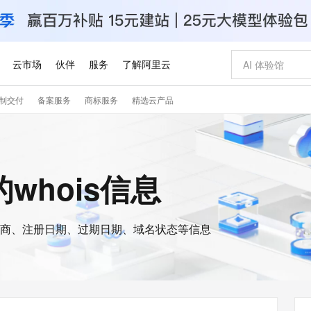
云市场
伙伴
服务
了解阿里云
制交付
备案服务
商标服务
精选云产品
AI 特惠
数据与 API
成为产品伙伴
企业增值服务
最佳实践
价格计算器
AI 场景体
基础软件
产品伙伴合
阿里云认证
市场活动
配置报价
大模型
自助选配和估算价格
步到位
智启 AI 普惠权益
产品生态集成认证中心
企业支持计划
云上春晚
域名与网站
Qwen Audio：打造专属 AI 语音助手
千问官方 MaaS 平台，为开发者和 Agent 而生，新用户赠送 1 亿 + tokens 额度
一句话生成原生
AI Coding
阿里云Maa
2026 阿里云
云服务器 E
为企业打
数据集
Windows
大模型认证
模型
NEW
NEW
格式还原
值低价云产品抢先购
至高享 1亿+免费 tokens，加速 Al 应用落地
提供智能易用的域名与建站服务
Qwen-Audio-3.0-Realtime 端到端实时语音角色扮演
输入一句话想法,
智能编程，一键
安全可靠、
a的whois信息
产品生态伙伴
专家技术服务
云上奥运之旅
弹性计算合作
阿里云中企出
手机三要素
宝塔 Linux
全部认证
价格优势
开源旗舰模型
即刻拥有 DeepSeek-V4-Pro
阿里云 OPC 创新助力计划
千问大模型
一键部署幻兽
AI 电商营销
对象存储 O
大模型
产品生态伙伴工作台
企业增值服务台
云栖战略参考
云存储合作计
云栖大会
身份实名认证
CentOS
训练营
推动算力普惠，释放技术红利
最高返9万
真正可用的 1M 上下文,一次完成代码全链路开发
快速构建应用程序和网站，即刻迈出上云第一步
轻松解锁专属 DeepSeek-V4-Pro
至高百万元 Token 补贴，加速一人公司成长
多元化、高性能、安全可靠的大模型服务
一键购买专属
从图文生成到
云上的中国
数据库合作计
活动全景
短信
Docker
图片和
商、注册日期、过期日期、域名状态等信息
自进化智能体
5 分钟轻松部署专属 QwenPaw
Token Plan 模型订阅计划
数字证书管理服务（原SSL证书）
高效搭建 AI
AI 广告创作
无影云电脑
企业成长
NEW
HOT
信息公告
看见新力量
云网络合作计
OCR 文字识别
JAVA
越聪明
证享300元代金券
全托管，含MySQL、PostgreSQL、SQL Server、MariaDB多引擎
Qwen3.8-Max 首发尝鲜，限时加量 10 倍，夜间低至2折
实现全站HTTPS，呈现可信的WEB访问
从聊天伙伴进化为能主动干活的本地数字员工
图文、视频一
随时随地安
Kimi-K3
HappyHors
NEW
魔搭 Mode
loud
服务实践
官网公告
Kimi 最新旗舰模型，长程编程与推理利器
让文字生成流
金融模力时刻
Salesforce O
版
发票查验
全能环境
Claude Code + GStack 打造工程团队
千问办公，限时限量积分加倍
Qoder
低代码高效构
AI 建站
短信服务
型
NEW
作计划
计划
创新中心
魔搭 ModelSc
健康状态
理服务
让AI从“聊天伙伴”进化为能干活的“数字员工”
安装技能 GStack，拥有专属 AI 工程团队
你的AI工作搭子，覆盖日常办公高频场景
面向真实软件的智能体编程平台
0 代码专业建
客户案例
天气预报查询
操作系统
Deepseek-v4-pro
HappyHors
态合作计划