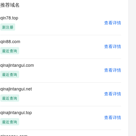
安全
畅自然，细节丰富
高表现力语音合成大模型，语音克隆听感自然
我要投诉
PolarDB
推荐域名
上云场景组合购
Milvus 弹性伸缩功能新增节
伴
漫剧创作，剧本、分镜、视频高效生成
100%兼容MySQL、PostgreSQL，兼容Oracle，支持集中和分布式
覆盖90%+业务场景，专享组合折扣价
点支持范围
2V
VPN
Fun-ASR
qin78.top
文戏情感细腻自然，动作戏激烈拳拳到肉，实现更强表演能力
支持中英文自由切换，具备更强的噪声鲁棒性
查看详情
ernetes 版 ACK
云聚AI 严选权益
AI 原生数据库服务发布
SSL 证书
新注册
，一键激活高效办公新体验
理容器应用的 K8s 服务
精选AI产品，从模型到应用全链提效
Agent 数据网关
堡垒机
qin88.com
AI 用量加速计划
云原生数据库 PolarDB
应用
查看详情
防火墙
、识别商机，让客服更高效、服务更出色。
新老同享，达量后返
Agentic Database 发布
最近查询
千问办公
主机安全
NEW
的智能体编程平台
一站式AI生产力平台
qinajintangui.com
查看详情
AI 应用及服务市场
最近查询
伶鹊
企业级人与Agent协作平台，接入和调度多个数字员工
智能客服平台，对话机器人、对话分析、智能外呼
AI 应用
qinajintangui.net
查看详情
大模型服务平台百炼 - 全妙
最近查询
大模型
应用创作平台
多模态内容创作工具，已接入 DeepSeek
自然语言处理
qinajintangui.top
查看详情
数据标注
最近查询
机器学习