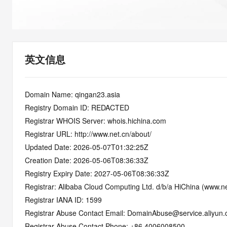
快速部署 Dify，高效搭建 
迁移与运维管理
10 分钟在聊天系统中增加
专有云
英文信息
Domain Name: qingan23.asia
Registry Domain ID: REDACTED
Registrar WHOIS Server: whois.hichina.com
Registrar URL: http://www.net.cn/about/
Updated Date: 2026-05-07T01:32:25Z
Creation Date: 2026-05-06T08:36:33Z
Registry Expiry Date: 2027-05-06T08:36:33Z
Registrar: Alibaba Cloud Computing Ltd. d/b/a HiChina (www.ne
Registrar IANA ID: 1599
Registrar Abuse Contact Email: DomainAbuse@service.aliyun
Registrar Abuse Contact Phone: +86.4006008500