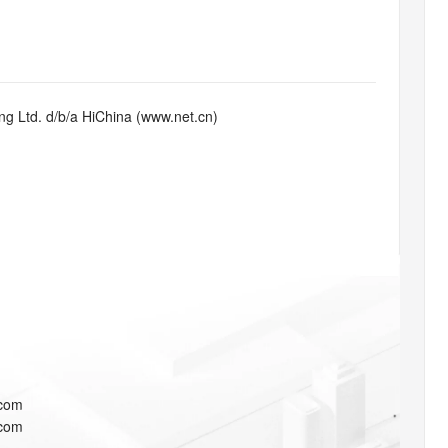
态智能体模型
旗舰 MoE 大模型，百万上下文与顶尖推理能力
图生视频，流
同享
万小智 AI 建站低至 15元/月
Qoder CN
AI 短剧/漫剧
云原生数据库 
快递物流查询
WordPress
成为服务伙
高校合作
点，立即开启云上创新
覆盖公网/内网、递归/权威、移动APP等全场景解析服务
送.CN域名，送备案服务码
基于千问大模型等，支持代码智能生成、研发智能问答
AI助力短剧
GLM-5.2
Wan2.7-T
Ubuntu
服务生态伙伴
视觉 Coding、空间感知、多模态思考等全面升级
1M上下文，专为长程任务能力而生
云工开物
企业应用
Works
Night Plan 支持 Qwen 3.8-Max
云原生大数据计算服务 MaxCompute
AI 办公
容器服务 Kub
NEW
Red Hat
30+ 款产品免费体验
Data Agent 驱动的一站式 Data+AI 开发治理平台
夜间 5 折，Qwen/Meoo/TokenPlan 客户专享
面向分析的企业级SaaS模式云数据仓库
AI智能应用
提供一站式管
科研合作
g Ltd. d/b/a HiChina (www.net.cn)
ERP
堂（旗舰版）
SUSE
智能客服
AI 应用构建
大模型原生
CRM
防护产品
2个月
自动承接线索
建站小程序
Qoder
大模型服务平台百炼-应用模版
OA 办公系统
HOT
NEW
面向真实软件
个人版上线、团队版降价；千问3.8-Max首发发尝鲜
丰富多元化的应用模版和解决方案
力提升
财税管理
模板建站
万有无界
大模型服务平台百炼-智能体
400电话
定制建站
的模型效果
灵活可视化地构建企业级 Agent
方案
广告营销
模板小程序
秒悟
人工智能平台 PAI
定制小程序
云端极速 AI 
新一代 AI 视频生成模型，深度适配广告营销等场景
AI Native 的算法工程平台，一站式完成建模、训练、推理服务部署
APP 开发
.com
建站系统
.com