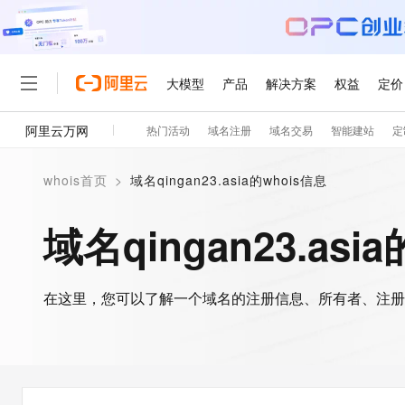
大模型
产品
解决方案
权益
定价
阿里云万网
热门活动
域名注册
域名交易
智能建站
定
大模型
产品
解决方案
权益
定价
云市场
伙伴
服务
了解阿里云
精选产品
精选解决方案
普惠上云
产品定价
精选商城
成为销售伙伴
售前咨询
为什么选择阿里云
千问AI平台
whois首页
>
域名qingan23.asia的whois信息
了解云产品的定价详情
大模型服务平台百炼
睿译宝，AI翻译排版一
普惠上云 官方力荐
分销伙伴
在线服务
网站建设
什么是云计算
大
大模型服务与应用平台
上传文档即自动完成翻译和
云服务器38元/年起，超
域名qingan23.asi
咨询伙伴
多端小程序
技术领先
云上成本管理
售后服务
轻量应用服务器
GLM-5.2：长任务时代
官方推荐返现计划
大模型
精选产品
精选解决方案
Salesforce 国际版订阅
稳定可靠
管理和优化成本
推荐新用户得奖励，单订单
销售伙伴合作计划
自助服务
友盟天域
安全合规
人工智能与机器学习
AI
文本生成
在这里，您可以了解一个域名的注册信息、所有者、注册
云数据库 RDS
Hermes Agent，打造
云工开物
无影生态合作计划
在线服务
观测云
分析师报告
自主进化，持久记忆，越用
高校专属算力普惠，学生认
计算
互联网应用开发
Qwen3.8-Max
HOT
Salesforce On Alibaba C
工单服务
智能体时代全能旗舰模型
Tuya 物联网平台阿里云
研究报告与白皮书
人工智能平台 PAI
快速拥有专属 OpenClaw
大模
Consulting Partner 合
大数据
容器
免费试用
短信专区
一站式AI开发、训练和推
蓝凌 OA
Qwen3.7-Plus
AI 大模型销售与服务生
现代化应用