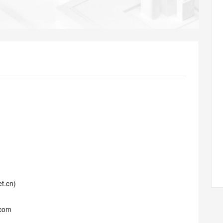
AI 应用
10分钟微调：让0.6B模型媲美235B模
多模态数据信
型
依托云原生高可用架构,实现Dify私有化部署
用1%尺寸在特定领域达到大模型90%以上效果
一个 AI 助手
超强辅助，Bol
即刻拥有 DeepSeek-R1 满血版
在企业官网、通讯软件中为客户提供 AI 客服
多种方案随心选，轻松解锁专属 DeepSeek
t.cn)
.com