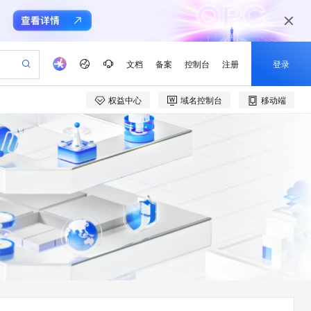
文档
备案
控制台
注册
登录
权益中心
域名控制台
移动端
验
作计划
器
AI 活动
专业服务
服务伙伴合作计划
开发者社区
加入我们
产品动态
服务平台百炼
阿里云 OPC 创新助力计划
一站式生成采购清单，支持单品或批量购买
可编辑精美 PPT 文稿
S产品伙伴计划（繁花）
峰会
CS
造的大模型服务与应用开发平台
Agency Agents：拥有专属领域专家
AI 生产力先锋
Al MaaS 服务伙伴赋能合作
域名
博文
Careers
至高可申请百万元
Qwen3.8-Max 模型上线
 轻松生成专业的 PPT
开启高性价比 AI 编程新体验
弹性可伸缩的云计算服务
先锋实践拓展 AI 生产力的边界
多领域专家智能体,一键组建 AI 虚拟交付团队
Token 补贴，五大权
计划
海大会
伙伴信用分合作计划
商标
问答
社会招聘
益加速 OPC 成功
帕鲁游戏服务器
SS
HappyHorse 打造一站式影视创作平台
飞天发布时刻
HOT
Open Search 向量检索版支
划
备案
电子书
校园招聘
联机服务器，轻松开启游戏
视频创作，一键激活电商全链路生产力
稳定、安全、高性价比、高性能的云存储服务
所见，即是所愿
持视频检索 Pipeline 功能
可视化编排打通从文字构思到成片全链路闭环
更多支持
划
公司注册
镜像站
视频生成
语音识别与合成
 智能体与工作流应用
漫剧工坊：一站式动画创作平台
AI 实训营
应用身份服务 (IDaaS)
合作伙伴培训与认证
划
上云迁移
站生成，高效打造优质广告素材
全接入的云上超级电脑
通过阿里云百炼高效搭建AI应用,助力高效开发
快速生产连贯的高质量长漫剧
从基础到进阶，Agent 创客手把手教你
OpenClaw 管理能力上线
e-1.1-T2V
Qwen3-TTS-Flash
lScope
我要反馈
查询合作伙伴
畅细腻的高质量视频
离线语音合成大模型，多语言方言自适应，低延迟高稳定
n Alibaba Cloud ISV 合作
代维服务
建企业门户网站
10 分钟搭建微信、支付宝小程序
MaxCompute MaxFrame 提
创新加速
ope
登录合作伙伴管理后台
我要建议
站，无忧落地极速上线
以可视化方式快速构建移动和 PC 门户网站
国内短信简单易用，安全可靠，秒级触达，全球覆盖200+国家和地区。
高效部署网站，快速应用到小程序
供自动弹性内存功能
e-1.1-I2V
Cosyvoice-V3-Flash