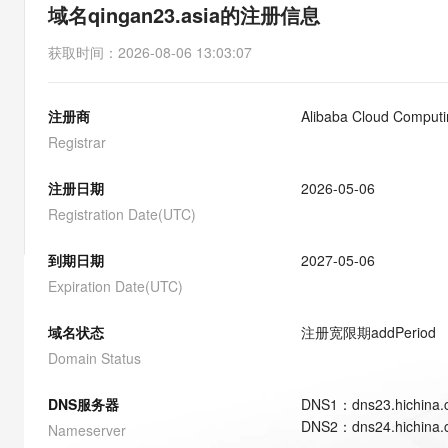
存储
天池大赛
能看、能想、能动手的多模
域名qingan23.asia的注册信息
云解析DNS
解决方案免费试用 新老
电子合同
最高领取价值200元试用
安全
网络与CDN
AI 算法大赛
Qwen3-VL-Plus
获取时间
：
2026-08-06 13:03:07
畅捷通
大数据开发治理平台 Data
AI 产品 免费试用
网络
安全
云开发大赛
Tableau 订阅
1亿+ 大模型 tokens 和 
注册商
Alibaba Cloud Computin
可观测
入门学习赛
中间件
AI空中课堂在线直播课
云防火墙
140+云产品 免费试用
Registrar
大模型服务
上云与迁云
云原生的云上边界网络安全
产品新客免费试用，最长1
数据库
生态解决方案
注册日期
2026-05-06
千问AI平台-Token Plan
企业出海
大模型ACA认证体验
大数据计算
Registration Date(UTC)
助力企业全员 AI 认知与能
行业生态解决方案
政企业务
媒体服务
千问AI平台-模型体验
到期日期
2027-05-06
开发者生态解决方案
在线体验全尺寸、多种模态
Expiration Date(UTC)
企业服务与云通信
AI 开发和 AI 应用解决
Happy 系列大模型
域名与网站
域名状态
注册宽限期
addPeriod
Domain Status
终端用户计算
DNS服务器
DNS
1
：
dns23.hichina
Serverless
大模型解决方案
DNS
2
：
dns24.hichina
Nameserver
开发工具