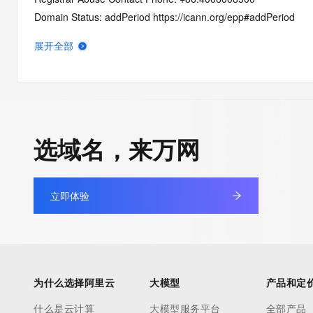
Domain Status: addPeriod https://icann.org/epp#addPeriod
Registry Registrant ID: REDACTED
展开全部
Registrant Name: REDACTED
Registrant Organization: 
Registrant Street: REDACTED
Registrant City: REDACTED
Registrant State/Province: an hui
选域名，来万网
Registrant Postal Code: REDACTED
Registrant Country: CN
Registrant Phone: REDACTED
立即体验
Registrant Phone Ext: REDACTED
Registrant Fax: REDACTED
Registrant Fax Ext: REDACTED
Registrant Email: REDACTED
Registry Admin ID: REDACTED
为什么选择阿里云
大模型
产品和定
Admin Name: REDACTED
Admin Organization: REDACTED
什么是云计算
大模型服务平台
全部产品