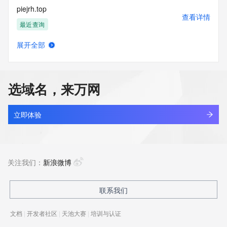
piejrh.top
查看详情
最近查询
展开全部
piekmz.cn
查看详情
最近查询
选域名，来万网
pielaestheticsmedspa.com
查看详情
新注册
立即体验
piellot2012.net
查看详情
新注册
关注我们：
新浪微博
pielyra.com
联系我们
查看详情
最近查询
文档
|
开发者社区
|
天池大赛
|
培训与认证