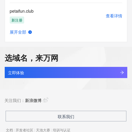
petaifun.club
查看详情
新注册
展开全部
petaifun.top
查看详情
新注册
选域名，来万网
petaisola.com
查看详情
新注册
立即体验
petalab.ai
查看详情
最近查询
关注我们：
新浪微博
petalapex.fun
联系我们
查看详情
新注册
文档
|
开发者社区
|
天池大赛
|
培训与认证