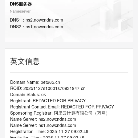
DNS服务器
Nameserver
DNS
1
：
ns2.nowcndns.com
DNS
2
：
ns1.nowcndns.com
英文信息
Domain Name: pet265.cn
ROID: 20251127s10001s70931947-cn
Domain Status: ok
Registrant: REDACTED FOR PRIVACY
Registrant Contact Email: REDACTED FOR PRIVACY
Sponsoring Registrar: 阿里云计算有限公司（万网）
Name Server: ns2.nowcndns.com
Name Server: ns1.nowcndns.com
Registration Time: 2025-11-27 09:02:49
Expiration Time: 2026-11-27 09:02:49