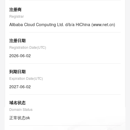
注册商
Registrar
Alibaba Cloud Computing Ltd. d/b/a HiChina (www.net.cn)
注册日期
Registration Date(UTC)
2026-06-02
到期日期
Expiration Date(UTC)
2027-06-02
域名状态
Domain Status
正常状态
ok