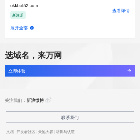
okkbet52.com
查看详情
新注册
展开全部
okkbet96.com
查看详情
新注册
选域名，来万网
okkcafe.com
查看详情
新注册
立即体验
okkdmshu.cn
查看详情
最近查询
关注我们：
新浪微博
okktv.cn
联系我们
查看详情
最近查询
文档
|
开发者社区
|
天池大赛
|
培训与认证