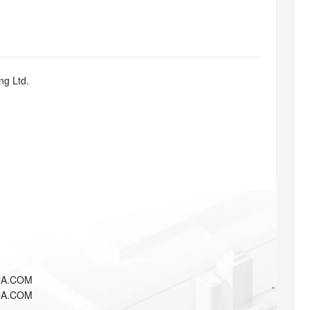
态智能体模型
旗舰 MoE 大模型，百万上下文与顶尖推理能力
图生视频，流
同享
万小智 AI 建站低至 15元/月
Qoder CN
AI 短剧/漫剧
云原生数据库 
快递物流查询
WordPress
成为服务伙
高校合作
点，立即开启云上创新
覆盖公网/内网、递归/权威、移动APP等全场景解析服务
送.CN域名，送备案服务码
基于千问大模型等，支持代码智能生成、研发智能问答
AI助力短剧
GLM-5.2
Wan2.7-T
Ubuntu
服务生态伙伴
视觉 Coding、空间感知、多模态思考等全面升级
1M上下文，专为长程任务能力而生
云工开物
企业应用
Works
Night Plan 支持 Qwen 3.8-Max
云原生大数据计算服务 MaxCompute
AI 办公
容器服务 Kub
NEW
Red Hat
30+ 款产品免费体验
Data Agent 驱动的一站式 Data+AI 开发治理平台
夜间 5 折，Qwen/Meoo/TokenPlan 客户专享
面向分析的企业级SaaS模式云数据仓库
AI智能应用
提供一站式管
科研合作
ng Ltd.
ERP
堂（旗舰版）
SUSE
智能客服
AI 应用构建
大模型原生
CRM
防护产品
2个月
自动承接线索
建站小程序
Qoder
大模型服务平台百炼-应用模版
OA 办公系统
HOT
NEW
面向真实软件
个人版上线、团队版降价；千问3.8-Max首发发尝鲜
丰富多元化的应用模版和解决方案
力提升
财税管理
模板建站
万有无界
大模型服务平台百炼-智能体
400电话
定制建站
的模型效果
灵活可视化地构建企业级 Agent
方案
广告营销
模板小程序
秒悟
人工智能平台 PAI
定制小程序
云端极速 AI 
新一代 AI 视频生成模型，深度适配广告营销等场景
AI Native 的算法工程平台，一站式完成建模、训练、推理服务部署
APP 开发
NA.COM
建站系统
NA.COM