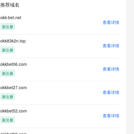
安全
畅自然，细节丰富
高表现力语音合成大模型，语音克隆听感自然
我要投诉
PolarDB
推荐域名
上云场景组合购
Milvus 弹性伸缩功能新增节
伴
漫剧创作，剧本、分镜、视频高效生成
100%兼容MySQL、PostgreSQL，兼容Oracle，支持集中和分布式
覆盖90%+业务场景，专享组合折扣价
点支持范围
2V
VPN
Fun-ASR
okk-bet.net
文戏情感细腻自然，动作戏激烈拳拳到肉，实现更强表演能力
支持中英文自由切换，具备更强的噪声鲁棒性
查看详情
ernetes 版 ACK
云聚AI 严选权益
AI 原生数据库服务发布
SSL 证书
新注册
，一键激活高效办公新体验
理容器应用的 K8s 服务
精选AI产品，从模型到应用全链提效
Agent 数据网关
堡垒机
okk83k2n.top
AI 用量加速计划
云原生数据库 PolarDB
应用
查看详情
防火墙
、识别商机，让客服更高效、服务更出色。
新老同享，达量后返
Agentic Database 发布
新注册
千问办公
主机安全
NEW
的智能体编程平台
一站式AI生产力平台
okkbet06.com
查看详情
AI 应用及服务市场
新注册
伶鹊
企业级人与Agent协作平台，接入和调度多个数字员工
智能客服平台，对话机器人、对话分析、智能外呼
AI 应用
okkbet27.com
查看详情
大模型服务平台百炼 - 全妙
新注册
大模型
应用创作平台
多模态内容创作工具，已接入 DeepSeek
自然语言处理
okkbet52.com
查看详情
数据标注
新注册
机器学习