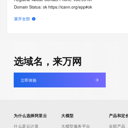
Domain Status: ok https://icann.org/epp#ok
Registrant State/Province: jiang su
展开全部
Registrant Country: CN
Registrant Email:
Admin Email:
Tech Email:
Name Server: DNS23.HICHINA.COM
选域名，来万网
Name Server: DNS24.HICHINA.COM
DNSSEC: unsigned
URL of the ICANN Whois Inaccuracy Complaint Form: https://ww
立即体验
>>> Last update of WHOIS database: 2024-06-08T03:57:22.0
For more information on Whois status codes, please visit https:
Please query the RDDS service of the Registrar of Record identif
为什么选择阿里云
大模型
产品和定
Registrant, Admin, or Tech contact of the queried domain nam
什么是云计算
大模型服务平台
全部产品