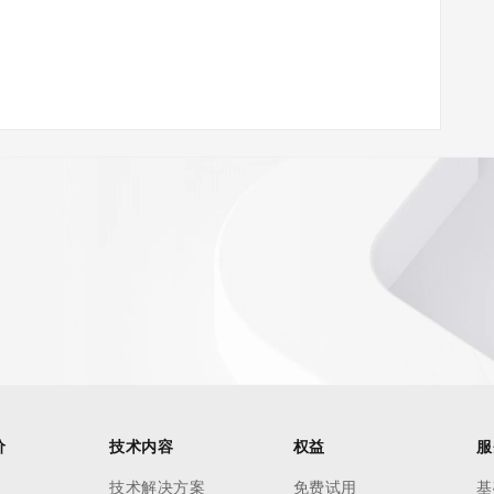
w.icann.org/wicf/
Z <<<
//icann.org/epp
ied in this output for information on how to contact the 
价
技术内容
权益
服
e.
技术解决方案
免费试用
基