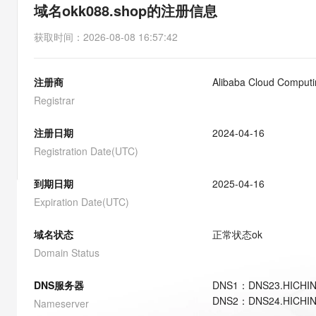
存储
天池大赛
能看、能想、能动手的多模
域名okk088.shop的注册信息
云解析DNS
解决方案免费试用 新老
电子合同
最高领取价值200元试用
安全
网络与CDN
AI 算法大赛
Qwen3-VL-Plus
获取时间
：
2026-08-08 16:57:42
畅捷通
大数据开发治理平台 Data
AI 产品 免费试用
网络
安全
云开发大赛
Tableau 订阅
1亿+ 大模型 tokens 和 
注册商
Alibaba Cloud Computi
可观测
入门学习赛
中间件
AI空中课堂在线直播课
云防火墙
140+云产品 免费试用
Registrar
大模型服务
上云与迁云
云原生的云上边界网络安全
产品新客免费试用，最长1
数据库
生态解决方案
注册日期
2024-04-16
千问AI平台-Token Plan
企业出海
大模型ACA认证体验
大数据计算
Registration Date(UTC)
助力企业全员 AI 认知与能
行业生态解决方案
政企业务
媒体服务
千问AI平台-模型体验
到期日期
2025-04-16
开发者生态解决方案
在线体验全尺寸、多种模态
Expiration Date(UTC)
企业服务与云通信
AI 开发和 AI 应用解决
Happy 系列大模型
域名与网站
域名状态
正常状态
ok
Domain Status
终端用户计算
DNS服务器
DNS
1
：
DNS23.HICHI
Serverless
大模型解决方案
DNS
2
：
DNS24.HICHI
Nameserver
开发工具