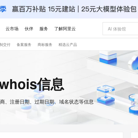
云市场
伙伴
服务
了解阿里云
制交付
备案服务
商标服务
精选云产品
AI 特惠
数据与 API
成为产品伙伴
企业增值服务
最佳实践
价格计算器
AI 场景体
基础软件
产品伙伴合
阿里云认证
市场活动
配置报价
大模型
自助选配和估算价格
新方式
睿译宝，AI翻译排版一步到位
智启 AI 普惠权益
产品生态集成认证中心
企业支持计划
云上春晚
域名与网站
千问官方 MaaS 平台，为开发者和 Agent 而生，新用户赠送 1 亿 + tokens 额度
Qwen Aud
AI Coding
阿里云Maa
2026 阿里云
云服务器 E
为企业打
数据集
Windows
大模型认证
模型
NEW
NEW
交付可用成果
值低价云产品抢先购
上传文档即自动完成翻译和格式还原
至高享 1亿+免费 tokens，加速 Al 应用落地
提供智能易用的域名与建站服务
智能编程，一键
安全可靠、
的whois信息
产品生态伙伴
专家技术服务
云上奥运之旅
弹性计算合作
阿里云中企出
手机三要素
宝塔 Linux
全部认证
价格优势
有专属领域专家
GLM-5.2：长任务时代开源旗舰模型
阿里云 OPC 创新助力计划
千问大模型
即刻拥有 DeepS
AI 电商营销
对象存储 O
大模型
产品生态伙伴工作台
企业增值服务台
云栖战略参考
云存储合作计
云栖大会
身份实名认证
CentOS
训练营
推动算力普惠，释放技术红利
最高返9万
多领域专家智能体,一键组建 AI 虚拟交付团队
快速构建应用程序和网站，即刻迈出上云第一步
至高百万元 Token 补贴，加速一人公司成长
多元化、高性能、安全可靠的大模型服务
真正可用的 1M 上下文,一次完成代码全链路开发
轻松解锁专属 Dee
从图文生成到
云上的中国
数据库合作计
活动全景
短信
Docker
图片和
商、注册日期、过期日期、域名状态等信息
站式影视创作平台
Hermes Agent，打造自进化智能体
Token Plan 模型订阅计划
数字证书管理服务（原SSL证书）
5 分钟轻松部署
AI 广告创作
无影云电脑
企业成长
NEW
信息公告
看见新力量
云网络合作计
OCR 文字识别
JAVA
证享300元代金券
可视化编排打通从文字构思到成片全链路闭环
全托管，含MySQL、PostgreSQL、SQL Server、MariaDB多引擎
自主进化，持久记忆，越用越聪明
Qwen3.8-Max 首发尝鲜，限时加量 10 倍，夜间低至2折
实现全站HTTPS，呈现可信的WEB访问
图文、视频一
随时随地安
Kimi-K3
HappyHors
NEW
魔搭 Mode
loud
服务实践
官网公告
Kimi 最新旗舰模型，长程编程与推理利器
让文字生成流
金融模力时刻
Salesforce O
版
发票查验
全能环境
Claude Code + GStack 打造工程团队
千问办公，限时限量积分加倍
Qoder
低代码高效构
AI 建站
短信服务
型
NEW
作计划
计划
创新中心
魔搭 ModelSc
健康状态
理服务
让AI从“聊天伙伴”进化为能干活的“数字员工”
安装技能 GStack，拥有专属 AI 工程团队
你的AI工作搭子，覆盖日常办公高频场景
面向真实软件的智能体编程平台
0 代码专业建
客户案例
天气预报查询
操作系统
Deepseek-v4-pro
HappyHors
态合作计划