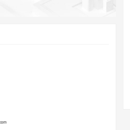
AI 应用
10分钟微调：让0.6B模型媲美235B模
多模态数据信
型
依托云原生高可用架构,实现Dify私有化部署
用1%尺寸在特定领域达到大模型90%以上效果
一个 AI 助手
超强辅助，Bol
即刻拥有 DeepSeek-R1 满血版
在企业官网、通讯软件中为客户提供 AI 客服
多种方案随心选，轻松解锁专属 DeepSeek
.com