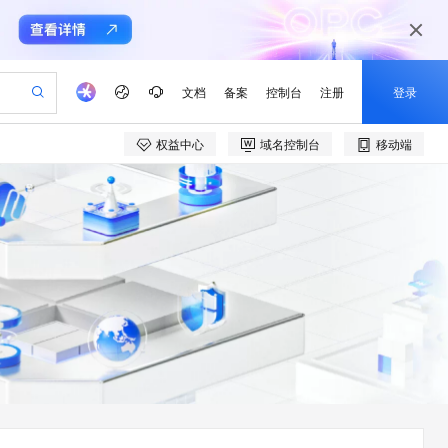
文档
备案
控制台
注册
登录
权益中心
域名控制台
移动端
验
作计划
器
AI 活动
专业服务
服务伙伴合作计划
开发者社区
加入我们
产品动态
服务平台百炼
阿里云 OPC 创新助力计划
一站式生成采购清单，支持单品或批量购买
io：打造专属 AI 语音助手
S产品伙伴计划（繁花）
峰会
CS
造的大模型服务与应用开发平台
一句话生成原生可编辑精美 PPT 文稿
AI 生产力先锋
Al MaaS 服务伙伴赋能合作
域名
博文
Careers
至高可申请百万元
Qwen3.8-Max 模型上线
开启高性价比 AI 编程新体验
弹性可伸缩的云计算服务
Qwen-Audio-3.0-Realtime 端到端实时语音角色扮演
输入一句话想法, 轻松生成专业的 PPT
先锋实践拓展 AI 生产力的边界
Token 补贴，五大权
计划
海大会
伙伴信用分合作计划
商标
问答
社会招聘
益加速 OPC 成功
eek-V4-Pro
SS
一键部署幻兽帕鲁游戏服务器
飞天发布时刻
HOT
Open Search 向量检索版支
划
备案
电子书
校园招聘
pSeek-V4-Pro
视频创作，一键激活电商全链路生产力
稳定、安全、高性价比、高性能的云存储服务
一键购买专属联机服务器，轻松开启游戏
所见，即是所愿
持视频检索 Pipeline 功能
更多支持
划
公司注册
镜像站
视频生成
语音识别与合成
专属 QwenPaw
漫剧工坊：一站式动画创作平台
AI 实训营
HOT
应用身份服务 (IDaaS)
合作伙伴培训与认证
划
上云迁移
站生成，高效打造优质广告素材
全接入的云上超级电脑
从聊天伙伴进化为能主动干活的本地数字员工
快速生产连贯的高质量长漫剧
从基础到进阶，Agent 创客手把手教你
OpenClaw 管理能力上线
e-1.1-T2V
Qwen3-TTS-Flash
lScope
我要反馈
查询合作伙伴
畅细腻的高质量视频
离线语音合成大模型，多语言方言自适应，低延迟高稳定
n Alibaba Cloud ISV 合作
代维服务
建企业门户网站
10 分钟搭建微信、支付宝小程序
MaxCompute MaxFrame 提
创新加速
ope
登录合作伙伴管理后台
我要建议
站，无忧落地极速上线
以可视化方式快速构建移动和 PC 门户网站
国内短信简单易用，安全可靠，秒级触达，全球覆盖200+国家和地区。
高效部署网站，快速应用到小程序
供自动弹性内存功能
e-1.1-I2V
Cosyvoice-V3-Flash