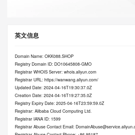
快速部署 Dify，高效搭建 
迁移与运维管理
10 分钟在聊天系统中增加
专有云
英文信息
Domain Name: OKK088.SHOP
Registry Domain ID: DO10645808-GMO
Registrar WHOIS Server: whois.aliyun.com
Registrar URL: https://wanwang.aliyun.com/
Updated Date: 2024-04-16T19:30:37.0Z
Creation Date: 2024-04-16T19:27:35.0Z
Registry Expiry Date: 2025-04-16T23:59:59.0Z
Registrar: Alibaba Cloud Computing Ltd.
Registrar IANA ID: 1599
Registrar Abuse Contact Email: DomainAbuse@service.aliyun
Registrar Abuse Contact Phone: +86.95187