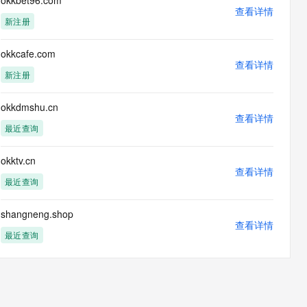
okkbet96.com
息提取
与 AI 智能体进行实时音视频通话
查看详情
新注册
从文本、图片、视频中提取结构化的属性信息
构建支持视频理解的 AI 音视频实时通话应用
t.diy 一步搞定创意建站
构建大模型应用的安全防护体系
okkcafe.com
通过自然语言交互简化开发流程,全栈开发支持
查看详情
通过阿里云安全产品对 AI 应用进行安全防护
新注册
okkdmshu.cn
查看详情
最近查询
okktv.cn
查看详情
最近查询
shangneng.shop
查看详情
最近查询