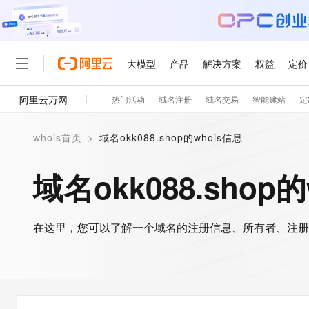
大模型
产品
解决方案
权益
定价
阿里云万网
热门活动
域名注册
域名交易
智能建站
定
大模型
产品
解决方案
权益
定价
云市场
伙伴
服务
了解阿里云
精选产品
精选解决方案
普惠上云
产品定价
精选商城
成为销售伙伴
售前咨询
为什么选择阿里云
千问AI平台
whois首页
>
域名okk088.shop的whois信息
了解云产品的定价详情
大模型服务平台百炼
千问办公，解锁你的工作
普惠上云 官方力荐
分销伙伴
在线服务
网站建设
什么是云计算
大
大模型服务与应用平台
企业级Agent产品，直接
云服务器38元/年起，超
域名okk088.shop
咨询伙伴
多端小程序
技术领先
云上成本管理
售后服务
轻量应用服务器
Agency Agents：拥
官方推荐返现计划
大模型
精选产品
精选解决方案
Salesforce 国际版订阅
稳定可靠
管理和优化成本
推荐新用户得奖励，单订单
销售伙伴合作计划
自助服务
友盟天域
安全合规
人工智能与机器学习
AI
文本生成
在这里，您可以了解一个域名的注册信息、所有者、注册
云数据库 RDS
HappyHorse 打造一
云工开物
无影生态合作计划
在线服务
观测云
分析师报告
高校专属算力普惠，学生认
计算
互联网应用开发
Qwen3.8-Max
HOT
Salesforce On Alibaba C
工单服务
智能体时代全能旗舰模型
Tuya 物联网平台阿里云
研究报告与白皮书
人工智能平台 PAI
快速拥有专属 OpenClaw
大模
Consulting Partner 合
大数据
容器
免费试用
短信专区
一站式AI开发、训练和推
蓝凌 OA
Qwen3.7-Plus
AI 大模型销售与服务生
现代化应用