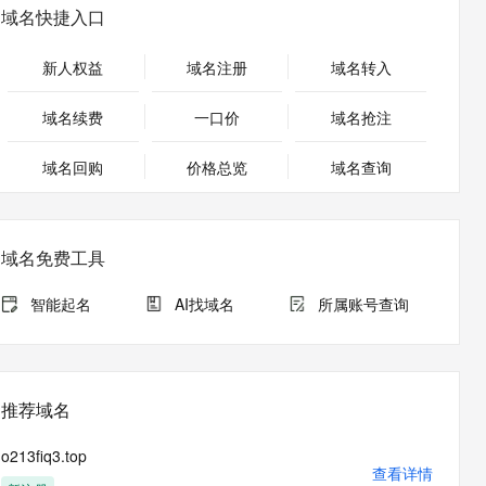
安全
畅自然，细节丰富
高表现力语音合成大模型，语音克隆听感自然
我要投诉
PolarDB
域名快捷入口
上云场景组合购
Milvus 弹性伸缩功能新增节
伴
漫剧创作，剧本、分镜、视频高效生成
100%兼容MySQL、PostgreSQL，兼容Oracle，支持集中和分布式
覆盖90%+业务场景，专享组合折扣价
点支持范围
2V
VPN
Fun-ASR
新人权益
域名注册
域名转入
文戏情感细腻自然，动作戏激烈拳拳到肉，实现更强表演能力
支持中英文自由切换，具备更强的噪声鲁棒性
ernetes 版 ACK
云聚AI 严选权益
AI 原生数据库服务发布
SSL 证书
，一键激活高效办公新体验
理容器应用的 K8s 服务
精选AI产品，从模型到应用全链提效
Agent 数据网关
域名续费
一口价
域名抢注
堡垒机
AI 用量加速计划
云原生数据库 PolarDB
应用
域名回购
价格总览
防火墙
域名查询
、识别商机，让客服更高效、服务更出色。
新老同享，达量后返
Agentic Database 发布
千问办公
主机安全
NEW
的智能体编程平台
一站式AI生产力平台
域名免费工具
AI 应用及服务市场
伶鹊
企业级人与Agent协作平台，接入和调度多个数字员工
智能客服平台，对话机器人、对话分析、智能外呼
智能起名
AI找域名
所属账号查询
AI 应用
大模型服务平台百炼 - 全妙
大模型
应用创作平台
多模态内容创作工具，已接入 DeepSeek
自然语言处理
推荐域名
数据标注
o213fiq3.top
机器学习
查看详情