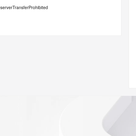
#serverTransferProhibited
ian gong si
 of Record identified in this output for information on how 