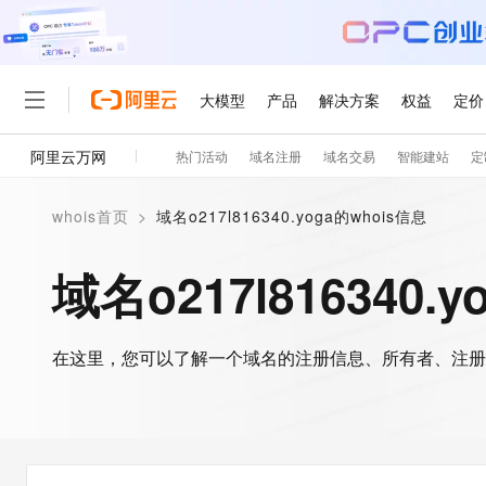
大模型
产品
解决方案
权益
定价
阿里云万网
热门活动
域名注册
域名交易
智能建站
定
大模型
产品
解决方案
权益
定价
云市场
伙伴
服务
了解阿里云
精选产品
精选解决方案
普惠上云
产品定价
精选商城
成为销售伙伴
售前咨询
为什么选择阿里云
千问AI平台
whois首页
>
域名o217l816340.yoga的whois信息
了解云产品的定价详情
大模型服务平台百炼
千问办公，解锁你的工作
普惠上云 官方力荐
分销伙伴
在线服务
网站建设
什么是云计算
大
大模型服务与应用平台
企业级Agent产品，直接
云服务器38元/年起，超
域名o217l816340.
咨询伙伴
多端小程序
技术领先
云上成本管理
售后服务
轻量应用服务器
Agency Agents：拥
官方推荐返现计划
大模型
精选产品
精选解决方案
Salesforce 国际版订阅
稳定可靠
管理和优化成本
推荐新用户得奖励，单订单
销售伙伴合作计划
自助服务
友盟天域
安全合规
人工智能与机器学习
AI
文本生成
在这里，您可以了解一个域名的注册信息、所有者、注册
云数据库 RDS
HappyHorse 打造一
云工开物
无影生态合作计划
在线服务
观测云
分析师报告
高校专属算力普惠，学生认
计算
互联网应用开发
Qwen3.8-Max
HOT
Salesforce On Alibaba C
工单服务
智能体时代全能旗舰模型
Tuya 物联网平台阿里云
研究报告与白皮书
人工智能平台 PAI
快速拥有专属 OpenClaw
大模
Consulting Partner 合
大数据
容器
免费试用
短信专区
一站式AI开发、训练和推
蓝凌 OA
Qwen3.7-Plus
AI 大模型销售与服务生
现代化应用