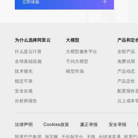
立即体验
to contact the Registrant, Admin, or Tech contact of the quer
Registry Admin ID:
Admin Name:
Admin Organization:
Admin Street:
为什么选择阿里云
大模型
产品和定
Admin Street:
什么是云计算
大模型服务平台
全部产品
Admin Street:
全球基础设施
千问大模型
免费试用
Admin City:
Admin State/Province:
技术领先
模型市场
产品动态
Admin Postal Code:
稳定可靠
产品定价
Admin Country:
安全合规
配置报价
Admin Phone:
分析师报告
云上成本
Admin Phone Ext:
Admin Fax:
Admin Fax Ext:
法律声明
Cookies政策
廉正举报
安全举报
Admin Email:
Registry Tech ID:
阿里巴巴集团
淘宝网
千问AI平台
天猫
全球速卖通
阿里巴