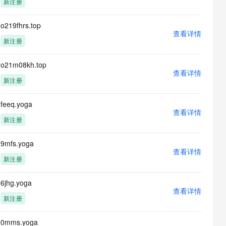
新注册
息提取
与 AI 智能体进行实时音视频通话
从文本、图片、视频中提取结构化的属性信息
构建支持视频理解的 AI 音视频实时通话应用
o219fhrs.top
查看详情
t.diy 一步搞定创意建站
构建大模型应用的安全防护体系
新注册
通过自然语言交互简化开发流程,全栈开发支持
通过阿里云安全产品对 AI 应用进行安全防护
o21m08kh.top
查看详情
新注册
feeq.yoga
查看详情
新注册
9mfs.yoga
查看详情
新注册
6jhg.yoga
查看详情
新注册
0mms.yoga