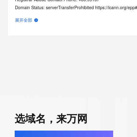
Domain Status: serverTransferProhibited https://icann.org/epp
Domain Status: addPeriod https://icann.org/epp#addPeriod
展开全部
Registry Registrant ID: REDACTED FOR PRIVACY
Registrant Name: REDACTED FOR PRIVACY
Registrant Organization: hang zhou wei xu wang luo ke ji you x
Registrant Street: REDACTED FOR PRIVACY
Registrant Street: REDACTED FOR PRIVACY
Registrant Street: REDACTED FOR PRIVACY
Registrant City: REDACTED FOR PRIVACY
Registrant State/Province: zhe jiang
Registrant Postal Code: REDACTED FOR PRIVACY
Registrant Country: CN
Registrant Phone: REDACTED FOR PRIVACY
Registrant Phone Ext: REDACTED FOR PRIVACY
选域名，来万网
Registrant Fax: REDACTED FOR PRIVACY
Registrant Fax Ext: REDACTED FOR PRIVACY
Registrant Email: Please query the RDDS service of the Registrar