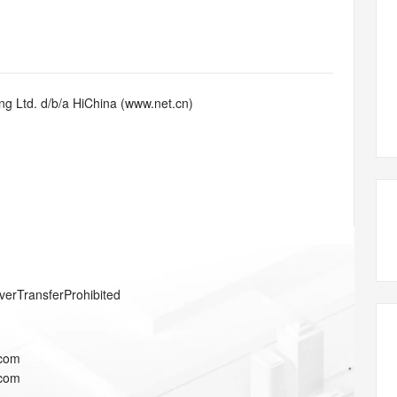
态智能体模型
旗舰 MoE 大模型，百万上下文与顶尖推理能力
图生视频，流
同享
万小智 AI 建站低至 15元/月
Qoder CN
AI 短剧/漫剧
云原生数据库 
快递物流查询
WordPress
成为服务伙
高校合作
点，立即开启云上创新
覆盖公网/内网、递归/权威、移动APP等全场景解析服务
送.CN域名，送备案服务码
基于千问大模型等，支持代码智能生成、研发智能问答
AI助力短剧
GLM-5.2
Wan2.7-T
Ubuntu
服务生态伙伴
视觉 Coding、空间感知、多模态思考等全面升级
1M上下文，专为长程任务能力而生
云工开物
企业应用
Works
Night Plan 支持 Qwen 3.8-Max
云原生大数据计算服务 MaxCompute
AI 办公
容器服务 Kub
NEW
Red Hat
30+ 款产品免费体验
Data Agent 驱动的一站式 Data+AI 开发治理平台
夜间 5 折，Qwen/Meoo/TokenPlan 客户专享
面向分析的企业级SaaS模式云数据仓库
AI智能应用
提供一站式管
科研合作
g Ltd. d/b/a HiChina (www.net.cn)
ERP
堂（旗舰版）
SUSE
智能客服
AI 应用构建
大模型原生
CRM
防护产品
2个月
自动承接线索
建站小程序
Qoder
大模型服务平台百炼-应用模版
OA 办公系统
HOT
NEW
面向真实软件
个人版上线、团队版降价；千问3.8-Max首发发尝鲜
丰富多元化的应用模版和解决方案
力提升
财税管理
模板建站
万有无界
大模型服务平台百炼-智能体
400电话
定制建站
的模型效果
灵活可视化地构建企业级 Agent
方案
广告营销
模板小程序
秒悟
人工智能平台 PAI
verTransferProhibited
定制小程序
云端极速 AI 
新一代 AI 视频生成模型，深度适配广告营销等场景
AI Native 的算法工程平台，一站式完成建模、训练、推理服务部署
APP 开发
.com
建站系统
.com