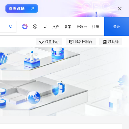
文档
备案
控制台
注册
登录
权益中心
域名控制台
移动端
验
作计划
器
AI 活动
专业服务
服务伙伴合作计划
开发者社区
加入我们
产品动态
服务平台百炼
阿里云 OPC 创新助力计划
一站式生成采购清单，支持单品或批量购买
io：打造专属 AI 语音助手
S产品伙伴计划（繁花）
峰会
CS
造的大模型服务与应用开发平台
一句话生成原生可编辑精美 PPT 文稿
AI 生产力先锋
Al MaaS 服务伙伴赋能合作
域名
博文
Careers
至高可申请百万元
Qwen3.8-Max 模型上线
开启高性价比 AI 编程新体验
弹性可伸缩的云计算服务
Qwen-Audio-3.0-Realtime 端到端实时语音角色扮演
输入一句话想法, 轻松生成专业的 PPT
先锋实践拓展 AI 生产力的边界
Token 补贴，五大权
计划
海大会
伙伴信用分合作计划
商标
问答
社会招聘
益加速 OPC 成功
eek-V4-Pro
SS
一键部署幻兽帕鲁游戏服务器
飞天发布时刻
HOT
Open Search 向量检索版支
划
备案
电子书
校园招聘
pSeek-V4-Pro
视频创作，一键激活电商全链路生产力
稳定、安全、高性价比、高性能的云存储服务
一键购买专属联机服务器，轻松开启游戏
所见，即是所愿
持视频检索 Pipeline 功能
更多支持
划
公司注册
镜像站
视频生成
语音识别与合成
专属 QwenPaw
漫剧工坊：一站式动画创作平台
AI 实训营
HOT
应用身份服务 (IDaaS)
合作伙伴培训与认证
划
上云迁移
站生成，高效打造优质广告素材
全接入的云上超级电脑
从聊天伙伴进化为能主动干活的本地数字员工
快速生产连贯的高质量长漫剧
从基础到进阶，Agent 创客手把手教你
OpenClaw 管理能力上线
e-1.1-T2V
Qwen3-TTS-Flash
lScope
我要反馈
查询合作伙伴
畅细腻的高质量视频
离线语音合成大模型，多语言方言自适应，低延迟高稳定
n Alibaba Cloud ISV 合作
代维服务
建企业门户网站
10 分钟搭建微信、支付宝小程序
MaxCompute MaxFrame 提
创新加速
ope
登录合作伙伴管理后台
我要建议
站，无忧落地极速上线
以可视化方式快速构建移动和 PC 门户网站
国内短信简单易用，安全可靠，秒级触达，全球覆盖200+国家和地区。
高效部署网站，快速应用到小程序
供自动弹性内存功能
e-1.1-I2V
Cosyvoice-V3-Flash