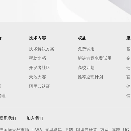
ied domain name.
价
技术内容
权益
服
技术解决方案
免费试用
基
帮助文档
解决方案免费试用
企
开发者社区
高校计划
迁
天池大赛
推荐返现计划
官
器
阿里云认证
健
管理
信
联系我们
加入我们
巴国际交易市场
1688
阿里妈妈
飞猪
阿里云计算
万网
高德
UC