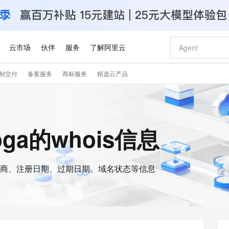
云市场
伙伴
服务
了解阿里云
制交付
备案服务
商标服务
精选云产品
AI 特惠
数据与 API
成为产品伙伴
企业增值服务
最佳实践
价格计算器
AI 场景体
基础软件
产品伙伴合
阿里云认证
市场活动
配置报价
大模型
自助选配和估算价格
新方式
睿译宝，AI翻译排版一步到位
智启 AI 普惠权益
产品生态集成认证中心
企业支持计划
云上春晚
域名与网站
千问官方 MaaS 平台，为开发者和 Agent 而生，新用户赠送 1 亿 + tokens 额度
Qwen Aud
AI Coding
阿里云Maa
2026 阿里云
云服务器 E
为企业打
数据集
Windows
大模型认证
模型
NEW
NEW
交付可用成果
值低价云产品抢先购
上传文档即自动完成翻译和格式还原
至高享 1亿+免费 tokens，加速 Al 应用落地
提供智能易用的域名与建站服务
智能编程，一键
安全可靠、
yoga的whois信息
产品生态伙伴
专家技术服务
云上奥运之旅
弹性计算合作
阿里云中企出
手机三要素
宝塔 Linux
全部认证
价格优势
有专属领域专家
GLM-5.2：长任务时代开源旗舰模型
阿里云 OPC 创新助力计划
千问大模型
即刻拥有 DeepS
AI 电商营销
对象存储 O
大模型
产品生态伙伴工作台
企业增值服务台
云栖战略参考
云存储合作计
云栖大会
身份实名认证
CentOS
训练营
推动算力普惠，释放技术红利
最高返9万
多领域专家智能体,一键组建 AI 虚拟交付团队
快速构建应用程序和网站，即刻迈出上云第一步
至高百万元 Token 补贴，加速一人公司成长
多元化、高性能、安全可靠的大模型服务
真正可用的 1M 上下文,一次完成代码全链路开发
轻松解锁专属 Dee
从图文生成到
云上的中国
数据库合作计
活动全景
短信
Docker
图片和
商、注册日期、过期日期、域名状态等信息
站式影视创作平台
Hermes Agent，打造自进化智能体
Token Plan 模型订阅计划
数字证书管理服务（原SSL证书）
5 分钟轻松部署
AI 广告创作
无影云电脑
企业成长
NEW
信息公告
看见新力量
云网络合作计
OCR 文字识别
JAVA
证享300元代金券
可视化编排打通从文字构思到成片全链路闭环
全托管，含MySQL、PostgreSQL、SQL Server、MariaDB多引擎
自主进化，持久记忆，越用越聪明
Qwen3.8-Max 首发尝鲜，限时加量 10 倍，夜间低至2折
实现全站HTTPS，呈现可信的WEB访问
图文、视频一
随时随地安
Kimi-K3
HappyHors
NEW
魔搭 Mode
loud
服务实践
官网公告
Kimi 最新旗舰模型，长程编程与推理利器
让文字生成流
金融模力时刻
Salesforce O
版
发票查验
全能环境
Claude Code + GStack 打造工程团队
千问办公，限时限量积分加倍
Qoder
低代码高效构
AI 建站
短信服务
型
NEW
作计划
计划
创新中心
魔搭 ModelSc
健康状态
理服务
让AI从“聊天伙伴”进化为能干活的“数字员工”
安装技能 GStack，拥有专属 AI 工程团队
你的AI工作搭子，覆盖日常办公高频场景
面向真实软件的智能体编程平台
0 代码专业建
客户案例
天气预报查询
操作系统
Deepseek-v4-pro
HappyHors
态合作计划