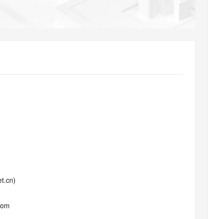
AI 应用
10分钟微调：让0.6B模型媲美235B模
多模态数据信
型
依托云原生高可用架构,实现Dify私有化部署
用1%尺寸在特定领域达到大模型90%以上效果
一个 AI 助手
超强辅助，Bol
即刻拥有 DeepSeek-R1 满血版
在企业官网、通讯软件中为客户提供 AI 客服
多种方案随心选，轻松解锁专属 DeepSeek
t.cn)
com