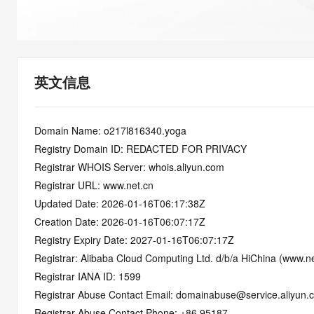
快速部署 Dify，高效搭建 
迁移与运维管理
10 分钟在聊天系统中增加
专有云
英文信息
Domain Name: o217l816340.yoga
Registry Domain ID: REDACTED FOR PRIVACY
Registrar WHOIS Server: whois.aliyun.com
Registrar URL: www.net.cn
Updated Date: 2026-01-16T06:17:38Z
Creation Date: 2026-01-16T06:07:17Z
Registry Expiry Date: 2027-01-16T06:07:17Z
Registrar: Alibaba Cloud Computing Ltd. d/b/a HiChina (www.ne
Registrar IANA ID: 1599
Registrar Abuse Contact Email: domainabuse@service.aliyun.
Registrar Abuse Contact Phone: +86.95187