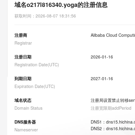
存储
天池大赛
能看、能想、能动手的多模
域名o217l816340.yoga的注册信息
云解析DNS
解决方案免费试用 新老
电子合同
最高领取价值200元试用
安全
网络与CDN
AI 算法大赛
Qwen3-VL-Plus
获取时间
：
2026-08-07 18:31:56
畅捷通
大数据开发治理平台 Data
AI 产品 免费试用
网络
安全
云开发大赛
Tableau 订阅
1亿+ 大模型 tokens 和 
注册商
Alibaba Cloud Computin
可观测
入门学习赛
中间件
AI空中课堂在线直播课
云防火墙
140+云产品 免费试用
Registrar
大模型服务
上云与迁云
云原生的云上边界网络安全
产品新客免费试用，最长1
数据库
生态解决方案
注册日期
2026-01-16
千问AI平台-Token Plan
企业出海
大模型ACA认证体验
大数据计算
Registration Date(UTC)
助力企业全员 AI 认知与能
行业生态解决方案
政企业务
媒体服务
千问AI平台-模型体验
到期日期
2027-01-16
开发者生态解决方案
在线体验全尺寸、多种模态
Expiration Date(UTC)
企业服务与云通信
AI 开发和 AI 应用解决
Happy 系列大模型
域名与网站
域名状态
注册局设置禁止转移
ser
Domain Status
注册宽限期
addPeriod
终端用户计算
DNS服务器
DNS
1
：
dns15.hichina
Serverless
大模型解决方案
DNS
2
：
dns16.hichina
Nameserver
开发工具