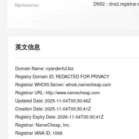
快速部署 Dify，高效搭建 
DNS
2
：
dns2.registrar
Nameserver
迁移与运维管理
10 分钟在聊天系统中增加
专有云
英文信息
Domain Name: nyanderful.biz
Registry Domain ID: REDACTED FOR PRIVACY
Registrar WHOIS Server: whois.namecheap.com
Registrar URL: http://www.namecheap.com
Updated Date: 2025-11-04T00:30:46Z
Creation Date: 2025-11-04T00:30:41Z
Registry Expiry Date: 2026-11-04T00:30:41Z
Registrar: NameCheap, Inc.
Registrar IANA ID: 1068