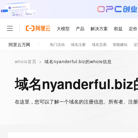
大模型
产品
解决方案
权益
定价
阿里云万网
热门活动
域名注册
域名交易
智能建站
定
大模型
产品
解决方案
权益
定价
云市场
伙伴
服务
了解阿里云
精选产品
精选解决方案
普惠上云
产品定价
精选商城
成为销售伙伴
售前咨询
为什么选择阿里云
千问AI平台
whois首页
>
域名nyanderful.biz的whois信息
了解云产品的定价详情
大模型服务平台百炼
千问办公，解锁你的工作
普惠上云 官方力荐
分销伙伴
在线服务
网站建设
什么是云计算
大
大模型服务与应用平台
企业级Agent产品，直接
云服务器38元/年起，超
域名nyanderful.bi
咨询伙伴
多端小程序
技术领先
云上成本管理
售后服务
轻量应用服务器
Agency Agents：拥
官方推荐返现计划
大模型
精选产品
精选解决方案
Salesforce 国际版订阅
稳定可靠
管理和优化成本
推荐新用户得奖励，单订单
销售伙伴合作计划
自助服务
友盟天域
安全合规
人工智能与机器学习
AI
文本生成
在这里，您可以了解一个域名的注册信息、所有者、注册
云数据库 RDS
HappyHorse 打造一
云工开物
无影生态合作计划
在线服务
观测云
分析师报告
高校专属算力普惠，学生认
计算
互联网应用开发
Qwen3.8-Max
HOT
Salesforce On Alibaba C
工单服务
智能体时代全能旗舰模型
Tuya 物联网平台阿里云
研究报告与白皮书
人工智能平台 PAI
快速拥有专属 OpenClaw
大模
Consulting Partner 合
大数据
容器
免费试用
短信专区
一站式AI开发、训练和推
蓝凌 OA
Qwen3.7-Plus
AI 大模型销售与服务生
现代化应用