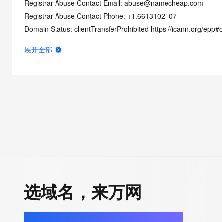
Registrar Abuse Contact Email: abuse@namecheap.com
Registrar Abuse Contact Phone: +1.6613102107
Domain Status: clientTransferProhibited https://icann.org/epp#c
Domain Status: serverTransferProhibited https://icann.org/epp
展开全部
Domain Status: addPeriod https://icann.org/epp#addPeriod
Registry Registrant ID: REDACTED FOR PRIVACY
Registrant Name: REDACTED FOR PRIVACY
Registrant Organization: Privacy service provided by Withheld f
Registrant Street: REDACTED FOR PRIVACY
Registrant Street: REDACTED FOR PRIVACY
Registrant Street: REDACTED FOR PRIVACY
Registrant City: REDACTED FOR PRIVACY
Registrant State/Province: Capital Region
Registrant Postal Code: REDACTED FOR PRIVACY
Registrant Country: IS
选域名，来万网
Registrant Phone: REDACTED FOR PRIVACY
Registrant Phone Ext: REDACTED FOR PRIVACY