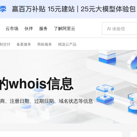
云市场
伙伴
服务
了解阿里云
制交付
备案服务
商标服务
精选云产品
AI 特惠
数据与 API
成为产品伙伴
企业增值服务
最佳实践
价格计算器
AI 场景体
基础软件
产品伙伴合
阿里云认证
市场活动
配置报价
大模型
自助选配和估算价格
新方式
睿译宝，AI翻译排版一步到位
智启 AI 普惠权益
产品生态集成认证中心
企业支持计划
云上春晚
域名与网站
千问官方 MaaS 平台，为开发者和 Agent 而生，新用户赠送 1 亿 + tokens 额度
Qwen Aud
AI Coding
阿里云Maa
2026 阿里云
云服务器 E
为企业打
数据集
Windows
大模型认证
模型
NEW
NEW
交付可用成果
值低价云产品抢先购
上传文档即自动完成翻译和格式还原
至高享 1亿+免费 tokens，加速 Al 应用落地
提供智能易用的域名与建站服务
智能编程，一键
安全可靠、
z的whois信息
产品生态伙伴
专家技术服务
云上奥运之旅
弹性计算合作
阿里云中企出
手机三要素
宝塔 Linux
全部认证
价格优势
有专属领域专家
GLM-5.2：长任务时代开源旗舰模型
阿里云 OPC 创新助力计划
千问大模型
即刻拥有 DeepS
AI 电商营销
对象存储 O
大模型
产品生态伙伴工作台
企业增值服务台
云栖战略参考
云存储合作计
云栖大会
身份实名认证
CentOS
训练营
推动算力普惠，释放技术红利
最高返9万
多领域专家智能体,一键组建 AI 虚拟交付团队
快速构建应用程序和网站，即刻迈出上云第一步
至高百万元 Token 补贴，加速一人公司成长
多元化、高性能、安全可靠的大模型服务
真正可用的 1M 上下文,一次完成代码全链路开发
轻松解锁专属 Dee
从图文生成到
云上的中国
数据库合作计
活动全景
短信
Docker
图片和
商、注册日期、过期日期、域名状态等信息
站式影视创作平台
Hermes Agent，打造自进化智能体
Token Plan 模型订阅计划
数字证书管理服务（原SSL证书）
5 分钟轻松部署
AI 广告创作
无影云电脑
企业成长
NEW
信息公告
看见新力量
云网络合作计
OCR 文字识别
JAVA
证享300元代金券
可视化编排打通从文字构思到成片全链路闭环
全托管，含MySQL、PostgreSQL、SQL Server、MariaDB多引擎
自主进化，持久记忆，越用越聪明
Qwen3.8-Max 首发尝鲜，限时加量 10 倍，夜间低至2折
实现全站HTTPS，呈现可信的WEB访问
图文、视频一
随时随地安
Kimi-K3
HappyHors
NEW
魔搭 Mode
loud
服务实践
官网公告
Kimi 最新旗舰模型，长程编程与推理利器
让文字生成流
金融模力时刻
Salesforce O
版
发票查验
全能环境
Claude Code + GStack 打造工程团队
千问办公，限时限量积分加倍
Qoder
低代码高效构
AI 建站
短信服务
型
NEW
作计划
计划
创新中心
魔搭 ModelSc
健康状态
理服务
让AI从“聊天伙伴”进化为能干活的“数字员工”
安装技能 GStack，拥有专属 AI 工程团队
你的AI工作搭子，覆盖日常办公高频场景
面向真实软件的智能体编程平台
0 代码专业建
客户案例
天气预报查询
操作系统
Deepseek-v4-pro
HappyHors
态合作计划