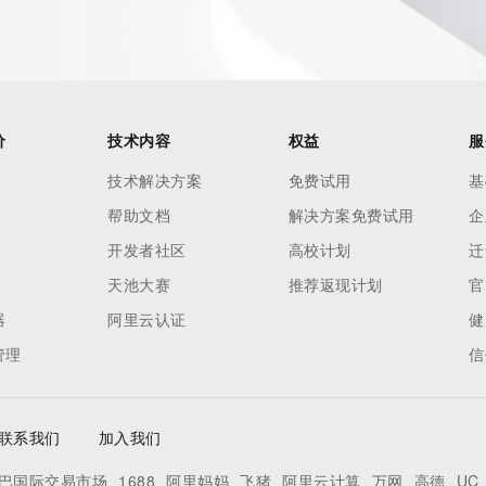
 of Record identified in this output for information on how 
ied domain name.
价
技术内容
权益
服
技术解决方案
免费试用
基
帮助文档
解决方案免费试用
企
开发者社区
高校计划
迁
天池大赛
推荐返现计划
官
器
阿里云认证
健
管理
信
联系我们
加入我们
巴国际交易市场
1688
阿里妈妈
飞猪
阿里云计算
万网
高德
UC