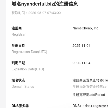
存储
天池大赛
能看、能想、能动手的多模
域名nyanderful.biz的注册信息
云解析DNS
解决方案免费试用 新老
电子合同
最高领取价值200元试用
安全
网络与CDN
AI 算法大赛
Qwen3-VL-Plus
获取时间
：
2026-08-07 07:43:00
畅捷通
大数据开发治理平台 Data
AI 产品 免费试用
网络
安全
云开发大赛
Tableau 订阅
1亿+ 大模型 tokens 和 
注册商
NameCheap, Inc.
可观测
入门学习赛
中间件
AI空中课堂在线直播课
云防火墙
140+云产品 免费试用
Registrar
大模型服务
上云与迁云
云原生的云上边界网络安全
产品新客免费试用，最长1
数据库
生态解决方案
注册日期
2025-11-04
千问AI平台-Token Plan
企业出海
大模型ACA认证体验
大数据计算
Registration Date(UTC)
助力企业全员 AI 认知与能
行业生态解决方案
政企业务
媒体服务
千问AI平台-模型体验
到期日期
2026-11-04
开发者生态解决方案
在线体验全尺寸、多种模态
Expiration Date(UTC)
企业服务与云通信
AI 开发和 AI 应用解决
Happy 系列大模型
域名与网站
域名状态
注册商设置禁止转移
cli
Domain Status
注册局设置禁止转移
ser
终端用户计算
注册宽限期
addPeriod
Serverless
大模型解决方案
DNS服务器
DNS
1
：
dns1.registrar
开发工具