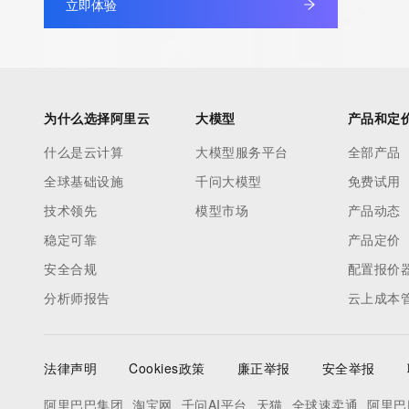
Registrant Fax: REDACTED FOR PRIVACY
立即体验
Registrant Fax Ext: REDACTED FOR PRIVACY
Registrant Email: Please query the RDDS service of the Registrar
to contact the Registrant, Admin, or Tech contact of the quer
Registry Admin ID:
为什么选择阿里云
大模型
产品和定
Admin Name:
Admin Organization:
什么是云计算
大模型服务平台
全部产品
Admin Street:
全球基础设施
千问大模型
免费试用
Admin Street:
技术领先
模型市场
产品动态
Admin Street:
Admin City:
稳定可靠
产品定价
Admin State/Province:
安全合规
配置报价
Admin Postal Code:
分析师报告
云上成本
Admin Country:
Admin Phone:
Admin Phone Ext:
法律声明
Cookies政策
廉正举报
安全举报
Admin Fax:
Admin Fax Ext:
阿里巴巴集团
淘宝网
千问AI平台
天猫
全球速卖通
阿里巴