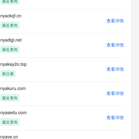
最近查询
息提取
与 AI 智能体进行实时音视频通话
从文本、图片、视频中提取结构化的属性信息
构建支持视频理解的 AI 音视频实时通话应用
nyackqf.cn
查看详情
t.diy 一步搞定创意建站
构建大模型应用的安全防护体系
最近查询
通过自然语言交互简化开发流程,全栈开发支持
通过阿里云安全产品对 AI 应用进行安全防护
nyadigi.net
查看详情
最近查询
nyakay2o.top
查看详情
新注册
nyakuru.com
查看详情
最近查询
nyasedu.com
查看详情
最近查询
nyave.cn