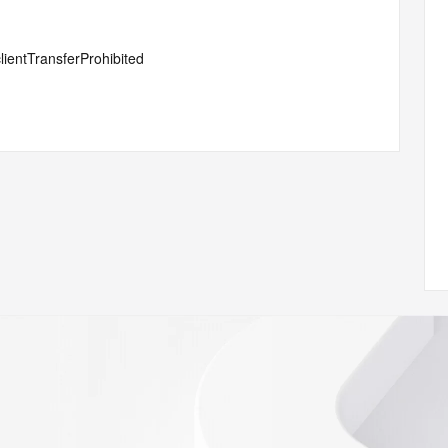
lientTransferProhibited
#serverTransferProhibited
or Privacy ehf