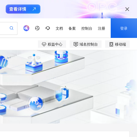
文档
备案
控制台
注册
登录
权益中心
域名控制台
移动端
验
作计划
器
AI 活动
专业服务
服务伙伴合作计划
开发者社区
加入我们
产品动态
服务平台百炼
阿里云 OPC 创新助力计划
一站式生成采购清单，支持单品或批量购买
io：打造专属 AI 语音助手
S产品伙伴计划（繁花）
峰会
CS
造的大模型服务与应用开发平台
一句话生成原生可编辑精美 PPT 文稿
AI 生产力先锋
Al MaaS 服务伙伴赋能合作
域名
博文
Careers
至高可申请百万元
Qwen3.8-Max 模型上线
开启高性价比 AI 编程新体验
弹性可伸缩的云计算服务
Qwen-Audio-3.0-Realtime 端到端实时语音角色扮演
输入一句话想法, 轻松生成专业的 PPT
先锋实践拓展 AI 生产力的边界
Token 补贴，五大权
计划
海大会
伙伴信用分合作计划
商标
问答
社会招聘
益加速 OPC 成功
eek-V4-Pro
SS
一键部署幻兽帕鲁游戏服务器
飞天发布时刻
HOT
Open Search 向量检索版支
划
备案
电子书
校园招聘
pSeek-V4-Pro
视频创作，一键激活电商全链路生产力
稳定、安全、高性价比、高性能的云存储服务
一键购买专属联机服务器，轻松开启游戏
所见，即是所愿
持视频检索 Pipeline 功能
更多支持
划
公司注册
镜像站
视频生成
语音识别与合成
专属 QwenPaw
漫剧工坊：一站式动画创作平台
AI 实训营
HOT
应用身份服务 (IDaaS)
合作伙伴培训与认证
划
上云迁移
站生成，高效打造优质广告素材
全接入的云上超级电脑
从聊天伙伴进化为能主动干活的本地数字员工
快速生产连贯的高质量长漫剧
从基础到进阶，Agent 创客手把手教你
OpenClaw 管理能力上线
e-1.1-T2V
Qwen3-TTS-Flash
lScope
我要反馈
查询合作伙伴
畅细腻的高质量视频
离线语音合成大模型，多语言方言自适应，低延迟高稳定
n Alibaba Cloud ISV 合作
代维服务
建企业门户网站
10 分钟搭建微信、支付宝小程序
MaxCompute MaxFrame 提
创新加速
ope
登录合作伙伴管理后台
我要建议
站，无忧落地极速上线
以可视化方式快速构建移动和 PC 门户网站
国内短信简单易用，安全可靠，秒级触达，全球覆盖200+国家和地区。
高效部署网站，快速应用到小程序
供自动弹性内存功能
e-1.1-I2V
Cosyvoice-V3-Flash