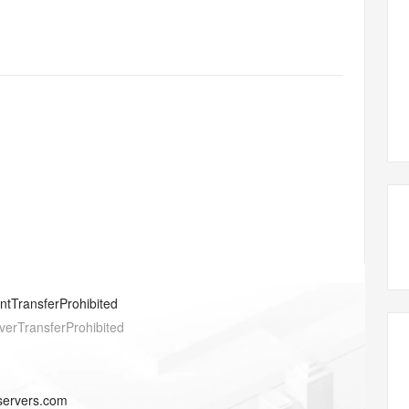
态智能体模型
旗舰 MoE 大模型，百万上下文与顶尖推理能力
图生视频，流
同享
万小智 AI 建站低至 15元/月
Qoder CN
AI 短剧/漫剧
云原生数据库 
快递物流查询
WordPress
成为服务伙
高校合作
点，立即开启云上创新
覆盖公网/内网、递归/权威、移动APP等全场景解析服务
送.CN域名，送备案服务码
基于千问大模型等，支持代码智能生成、研发智能问答
AI助力短剧
GLM-5.2
Wan2.7-T
Ubuntu
服务生态伙伴
视觉 Coding、空间感知、多模态思考等全面升级
1M上下文，专为长程任务能力而生
云工开物
企业应用
Works
Night Plan 支持 Qwen 3.8-Max
云原生大数据计算服务 MaxCompute
AI 办公
容器服务 Kub
NEW
Red Hat
30+ 款产品免费体验
Data Agent 驱动的一站式 Data+AI 开发治理平台
夜间 5 折，Qwen/Meoo/TokenPlan 客户专享
面向分析的企业级SaaS模式云数据仓库
AI智能应用
提供一站式管
科研合作
ERP
堂（旗舰版）
SUSE
智能客服
AI 应用构建
大模型原生
CRM
防护产品
2个月
自动承接线索
建站小程序
Qoder
大模型服务平台百炼-应用模版
OA 办公系统
HOT
NEW
面向真实软件
个人版上线、团队版降价；千问3.8-Max首发发尝鲜
丰富多元化的应用模版和解决方案
力提升
财税管理
模板建站
万有无界
大模型服务平台百炼-智能体
400电话
定制建站
的模型效果
灵活可视化地构建企业级 Agent
方案
广告营销
模板小程序
秒悟
人工智能平台 PAI
entTransferProhibited
定制小程序
云端极速 AI 
新一代 AI 视频生成模型，深度适配广告营销等场景
AI Native 的算法工程平台，一站式完成建模、训练、推理服务部署
verTransferProhibited
APP 开发
建站系统
-servers.com