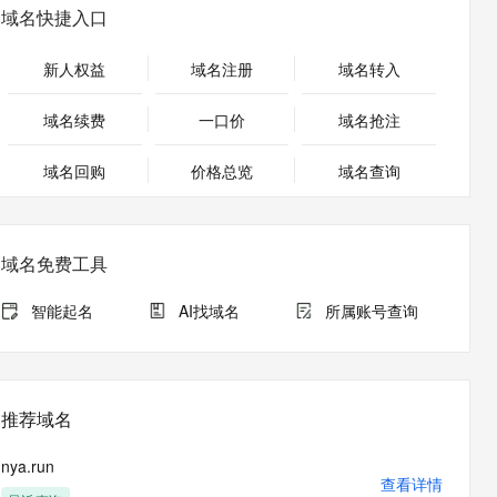
安全
畅自然，细节丰富
高表现力语音合成大模型，语音克隆听感自然
我要投诉
PolarDB
域名快捷入口
上云场景组合购
Milvus 弹性伸缩功能新增节
伴
漫剧创作，剧本、分镜、视频高效生成
100%兼容MySQL、PostgreSQL，兼容Oracle，支持集中和分布式
覆盖90%+业务场景，专享组合折扣价
点支持范围
2V
VPN
Fun-ASR
新人权益
域名注册
域名转入
文戏情感细腻自然，动作戏激烈拳拳到肉，实现更强表演能力
支持中英文自由切换，具备更强的噪声鲁棒性
ernetes 版 ACK
云聚AI 严选权益
AI 原生数据库服务发布
SSL 证书
，一键激活高效办公新体验
理容器应用的 K8s 服务
精选AI产品，从模型到应用全链提效
Agent 数据网关
域名续费
一口价
域名抢注
堡垒机
AI 用量加速计划
云原生数据库 PolarDB
应用
域名回购
价格总览
防火墙
域名查询
、识别商机，让客服更高效、服务更出色。
新老同享，达量后返
Agentic Database 发布
千问办公
主机安全
NEW
的智能体编程平台
一站式AI生产力平台
域名免费工具
AI 应用及服务市场
伶鹊
企业级人与Agent协作平台，接入和调度多个数字员工
智能客服平台，对话机器人、对话分析、智能外呼
智能起名
AI找域名
所属账号查询
AI 应用
大模型服务平台百炼 - 全妙
大模型
应用创作平台
多模态内容创作工具，已接入 DeepSeek
自然语言处理
推荐域名
数据标注
nya.run
机器学习
查看详情