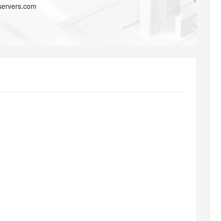
AI 应用
10分钟微调：让0.6B模型媲美235B模
多模态数据信
-servers.com
型
依托云原生高可用架构,实现Dify私有化部署
用1%尺寸在特定领域达到大模型90%以上效果
一个 AI 助手
超强辅助，Bol
即刻拥有 DeepSeek-R1 满血版
在企业官网、通讯软件中为客户提供 AI 客服
多种方案随心选，轻松解锁专属 DeepSeek