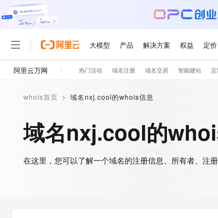
大模型
产品
解决方案
权益
定价
阿里云万网
热门活动
域名注册
域名交易
智能建站
定
大模型
产品
解决方案
权益
定价
云市场
伙伴
服务
了解阿里云
精选产品
精选解决方案
普惠上云
产品定价
精选商城
成为销售伙伴
售前咨询
为什么选择阿里云
千问AI平台
whois首页
>
域名nxj.cool的whois信息
了解云产品的定价详情
大模型服务平台百炼
睿译宝，AI翻译排版一
普惠上云 官方力荐
分销伙伴
在线服务
网站建设
什么是云计算
大
大模型服务与应用平台
上传文档即自动完成翻译和
云服务器38元/年起，超
域名nxj.cool的who
咨询伙伴
多端小程序
技术领先
云上成本管理
售后服务
轻量应用服务器
GLM-5.2：长任务时代
官方推荐返现计划
大模型
精选产品
精选解决方案
Salesforce 国际版订阅
稳定可靠
管理和优化成本
推荐新用户得奖励，单订单
销售伙伴合作计划
自助服务
友盟天域
安全合规
人工智能与机器学习
AI
文本生成
在这里，您可以了解一个域名的注册信息、所有者、注册
云数据库 RDS
Hermes Agent，打造
云工开物
无影生态合作计划
在线服务
观测云
分析师报告
自主进化，持久记忆，越用
高校专属算力普惠，学生认
计算
互联网应用开发
Qwen3.8-Max
HOT
Salesforce On Alibaba C
工单服务
智能体时代全能旗舰模型
Tuya 物联网平台阿里云
研究报告与白皮书
人工智能平台 PAI
快速拥有专属 OpenClaw
大模
Consulting Partner 合
大数据
容器
免费试用
短信专区
一站式AI开发、训练和推
蓝凌 OA
Qwen3.7-Plus
AI 大模型销售与服务生
现代化应用