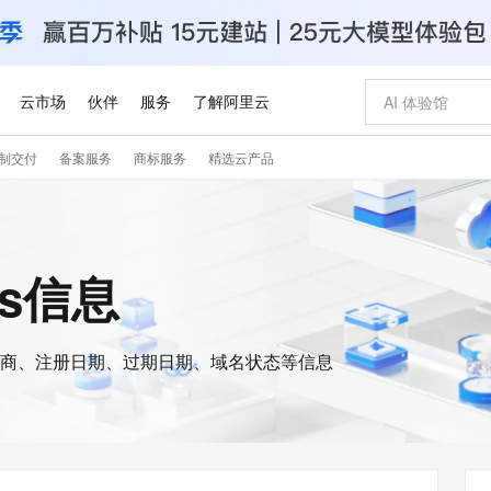
云市场
伙伴
服务
了解阿里云
制交付
备案服务
商标服务
精选云产品
AI 特惠
数据与 API
成为产品伙伴
企业增值服务
最佳实践
价格计算器
AI 场景体
基础软件
产品伙伴合
阿里云认证
市场活动
配置报价
大模型
自助选配和估算价格
步到位
智启 AI 普惠权益
产品生态集成认证中心
企业支持计划
云上春晚
域名与网站
Qwen Audio：打造专属 AI 语音助手
千问官方 MaaS 平台，为开发者和 Agent 而生，新用户赠送 1 亿 + tokens 额度
一句话生成原生
AI Coding
阿里云Maa
2026 阿里云
云服务器 E
为企业打
数据集
Windows
大模型认证
模型
NEW
NEW
格式还原
值低价云产品抢先购
至高享 1亿+免费 tokens，加速 Al 应用落地
提供智能易用的域名与建站服务
Qwen-Audio-3.0-Realtime 端到端实时语音角色扮演
输入一句话想法,
智能编程，一键
安全可靠、
is信息
产品生态伙伴
专家技术服务
云上奥运之旅
弹性计算合作
阿里云中企出
手机三要素
宝塔 Linux
全部认证
价格优势
开源旗舰模型
即刻拥有 DeepSeek-V4-Pro
阿里云 OPC 创新助力计划
千问大模型
一键部署幻兽
AI 电商营销
对象存储 O
大模型
产品生态伙伴工作台
企业增值服务台
云栖战略参考
云存储合作计
云栖大会
身份实名认证
CentOS
训练营
推动算力普惠，释放技术红利
最高返9万
真正可用的 1M 上下文,一次完成代码全链路开发
快速构建应用程序和网站，即刻迈出上云第一步
轻松解锁专属 DeepSeek-V4-Pro
至高百万元 Token 补贴，加速一人公司成长
多元化、高性能、安全可靠的大模型服务
一键购买专属
从图文生成到
云上的中国
数据库合作计
活动全景
短信
Docker
图片和
商、注册日期、过期日期、域名状态等信息
自进化智能体
5 分钟轻松部署专属 QwenPaw
Token Plan 模型订阅计划
数字证书管理服务（原SSL证书）
高效搭建 AI
AI 广告创作
无影云电脑
企业成长
NEW
HOT
信息公告
看见新力量
云网络合作计
OCR 文字识别
JAVA
越聪明
证享300元代金券
全托管，含MySQL、PostgreSQL、SQL Server、MariaDB多引擎
Qwen3.8-Max 首发尝鲜，限时加量 10 倍，夜间低至2折
实现全站 HTTPS，呈现可信的 Web 访问
从聊天伙伴进化为能主动干活的本地数字员工
图文、视频一
随时随地安
Kimi-K3
HappyHors
NEW
魔搭 Mode
loud
服务实践
官网公告
Kimi 最新旗舰模型，长程编程与推理利器
让文字生成流
金融模力时刻
Salesforce O
版
发票查验
全能环境
Claude Code + GStack 打造工程团队
千问办公，限时限量积分加倍
Qoder
低代码高效构
AI 建站
短信服务
型
NEW
作计划
计划
创新中心
魔搭 ModelSc
健康状态
理服务
让AI从“聊天伙伴”进化为能干活的“数字员工”
安装技能 GStack，拥有专属 AI 工程团队
你的AI工作搭子，覆盖日常办公高频场景
面向真实软件的智能体编程平台
0 代码专业建
客户案例
天气预报查询
操作系统
Deepseek-v4-pro
HappyHors
态合作计划