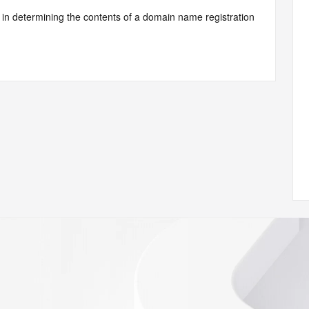
d by Identity Digital or, if the record pertains to a TLD not 
istry Operator for informational purposes only, and neither 
y. This service is intended only for query-based access. You 
at, under no circumstances will you use this data to (a) 
telephone, or facsimile of mass unsolicited, commercial 
ient's own existing customers; or (b) enable high volume, 
systems of Identity Digital, a Registrar, or Registry 
mes or modify existing registrations. When using the 
 is not a replacement for standard EPP commands to the 
red domain objects. The RDAP service may be scheduled for 
es to the RDAP services are throttled. If too many 
ime, the service will begin to reject further queries for a 
buse of the RDAP system through data mining is mitigated 
. Where applicable, the presence of a [Non-Public Data] 
to applicable data privacy laws or requirements. Should you 
 available through the registrar URL listed above. Access to 