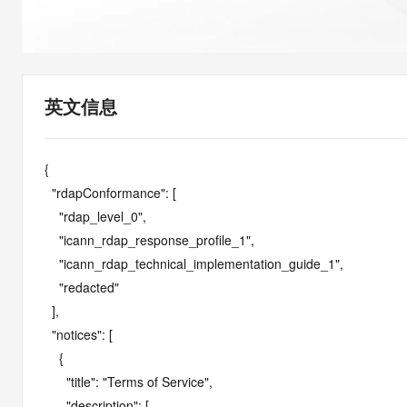
快速部署 Dify，高效搭建 
迁移与运维管理
10 分钟在聊天系统中增加
专有云
英文信息
{

  "rdapConformance": [

    "rdap_level_0",

    "icann_rdap_response_profile_1",

    "icann_rdap_technical_implementation_guide_1",

    "redacted"

  ],

  "notices": [

    {

      "title": "Terms of Service",

      "description": [
