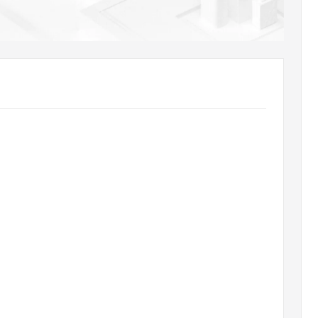
AI 应用
10分钟微调：让0.6B模型媲美235B模
多模态数据信
型
依托云原生高可用架构,实现Dify私有化部署
用1%尺寸在特定领域达到大模型90%以上效果
一个 AI 助手
超强辅助，Bol
即刻拥有 DeepSeek-R1 满血版
在企业官网、通讯软件中为客户提供 AI 客服
多种方案随心选，轻松解锁专属 DeepSeek