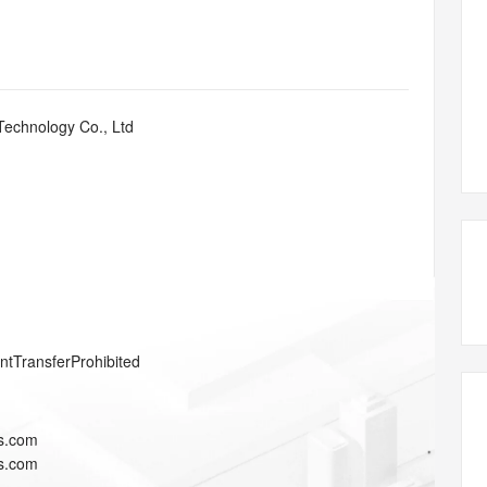
态智能体模型
旗舰 MoE 大模型，百万上下文与顶尖推理能力
图生视频，流
同享
万小智 AI 建站低至 15元/月
Qoder CN
AI 短剧/漫剧
云原生数据库 
快递物流查询
WordPress
成为服务伙
高校合作
点，立即开启云上创新
覆盖公网/内网、递归/权威、移动APP等全场景解析服务
送.CN域名，送备案服务码
基于千问大模型等，支持代码智能生成、研发智能问答
AI助力短剧
GLM-5.2
Wan2.7-T
Ubuntu
服务生态伙伴
视觉 Coding、空间感知、多模态思考等全面升级
1M上下文，专为长程任务能力而生
云工开物
企业应用
Works
Night Plan 支持 Qwen 3.8-Max
云原生大数据计算服务 MaxCompute
AI 办公
容器服务 Kub
NEW
Red Hat
30+ 款产品免费体验
Data Agent 驱动的一站式 Data+AI 开发治理平台
夜间 5 折，Qwen/Meoo/TokenPlan 客户专享
面向分析的企业级SaaS模式云数据仓库
AI智能应用
提供一站式管
科研合作
Technology Co., Ltd
ERP
堂（旗舰版）
SUSE
智能客服
AI 应用构建
大模型原生
CRM
防护产品
2个月
自动承接线索
建站小程序
Qoder
大模型服务平台百炼-应用模版
OA 办公系统
HOT
NEW
面向真实软件
个人版上线、团队版降价；千问3.8-Max首发发尝鲜
丰富多元化的应用模版和解决方案
力提升
财税管理
模板建站
万有无界
大模型服务平台百炼-智能体
400电话
定制建站
的模型效果
灵活可视化地构建企业级 Agent
方案
广告营销
模板小程序
秒悟
人工智能平台 PAI
entTransferProhibited
定制小程序
云端极速 AI 
新一代 AI 视频生成模型，深度适配广告营销等场景
AI Native 的算法工程平台，一站式完成建模、训练、推理服务部署
APP 开发
s.com
建站系统
s.com