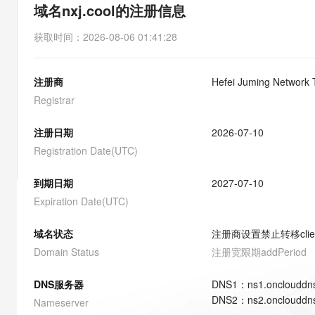
存储
天池大赛
能看、能想、能动手的多模
域名nxj.cool的注册信息
云解析DNS
解决方案免费试用 新老
电子合同
最高领取价值200元试用
安全
网络与CDN
AI 算法大赛
Qwen3-VL-Plus
获取时间
：
2026-08-06 01:41:28
畅捷通
大数据开发治理平台 Data
AI 产品 免费试用
网络
安全
云开发大赛
Tableau 订阅
1亿+ 大模型 tokens 和 
注册商
Hefei Juming Network 
可观测
入门学习赛
中间件
AI空中课堂在线直播课
云防火墙
140+云产品 免费试用
Registrar
大模型服务
上云与迁云
云原生的云上边界网络安全
产品新客免费试用，最长1
数据库
生态解决方案
注册日期
2026-07-10
千问AI平台-Token Plan
企业出海
大模型ACA认证体验
大数据计算
Registration Date(UTC)
助力企业全员 AI 认知与能
行业生态解决方案
政企业务
媒体服务
千问AI平台-模型体验
到期日期
2027-07-10
开发者生态解决方案
在线体验全尺寸、多种模态
Expiration Date(UTC)
企业服务与云通信
AI 开发和 AI 应用解决
Happy 系列大模型
域名与网站
域名状态
注册商设置禁止转移
cli
Domain Status
注册宽限期
addPeriod
终端用户计算
DNS服务器
DNS
1
：
ns1.onclouddn
Serverless
大模型解决方案
DNS
2
：
ns2.onclouddn
Nameserver
开发工具