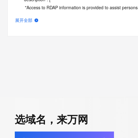
        "Access to RDAP information is provided to assist persons in determining the contents of a domain name registration 
record in the registry database. The data in this record is provide
展开全部
operated by Identity Digital, then the corresponding primary Reg
Identity Digital nor the Registry Operator guarantee its accurac
agree that you will use this data only for lawful purposes and th
allow, enable, or otherwise support the transmission by e-mail, 
advertising or solicitations to entities other than the data recip
automated, electronic processes that send queries or data to the 
Operator except as reasonably necessary to register domain na
RDAP service, please consider the following: the RDAP service
SRS service. RDAP is not considered authoritative for registe
downtime during production or OT&E maintenance periods. Queri
queries are received from a single IP address within a specified t
period of time to prevent disruption of RDAP service access. A
选域名，来万网
by detecting and limiting bulk query access from single sources
tag indicates that such data is not made publicly available due 
wish to contact the registrant, please refer to the RDAP records