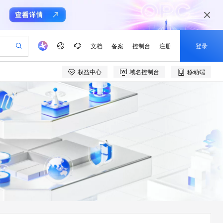
文档
备案
控制台
注册
登录
权益中心
域名控制台
移动端
验
作计划
器
AI 活动
专业服务
服务伙伴合作计划
开发者社区
加入我们
产品动态
服务平台百炼
阿里云 OPC 创新助力计划
一站式生成采购清单，支持单品或批量购买
可编辑精美 PPT 文稿
S产品伙伴计划（繁花）
峰会
CS
造的大模型服务与应用开发平台
Agency Agents：拥有专属领域专家
AI 生产力先锋
Al MaaS 服务伙伴赋能合作
域名
博文
Careers
PolarDB Agentic Database
至高可申请百万元
 轻松生成专业的 PPT
开启高性价比 AI 编程新体验
弹性可伸缩的云计算服务
先锋实践拓展 AI 生产力的边界
发布
多领域专家智能体,一键组建 AI 虚拟交付团队
Token 补贴，五大权
计划
海大会
伙伴信用分合作计划
商标
问答
社会招聘
益加速 OPC 成功
帕鲁游戏服务器
SS
HappyHorse 打造一站式影视创作平台
飞天发布时刻
HOT
秒悟 Meoo CLI 支持一键部
划
备案
电子书
校园招聘
联机服务器，轻松开启游戏
视频创作，一键激活电商全链路生产力
稳定、安全、高性价比、高性能的云存储服务
所见，即是所愿
署项目至阿里云账号
可视化编排打通从文字构思到成片全链路闭环
更多支持
划
公司注册
镜像站
视频生成
语音识别与合成
 智能体与工作流应用
漫剧工坊：一站式动画创作平台
AI 实训营
Flink OSS 支持
合作伙伴培训与认证
划
上云迁移
站生成，高效打造优质广告素材
全接入的云上超级电脑
通过阿里云百炼高效搭建AI应用,助力高效开发
快速生产连贯的高质量长漫剧
从基础到进阶，Agent 创客手把手教你
AssumeRole 角色自定义
e-1.1-T2V
Qwen3-TTS-Flash
lScope
我要反馈
查询合作伙伴
畅细腻的高质量视频
离线语音合成大模型，多语言方言自适应，低延迟高稳定
n Alibaba Cloud ISV 合作
代维服务
建企业门户网站
10 分钟搭建微信、支付宝小程序
百炼 Qwen3.7-Flash 系列模
创新加速
ope
登录合作伙伴管理后台
我要建议
站，无忧落地极速上线
以可视化方式快速构建移动和 PC 门户网站
国内短信简单易用，安全可靠，秒级触达，全球覆盖200+国家和地区。
高效部署网站，快速应用到小程序
型发布
e-1.1-I2V
Cosyvoice-V3-Flash