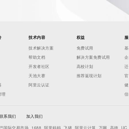
 reasonably confirmed that the requester holds a specific 
thheld data. Access to the data provided by Identity Digital 
ttps://www.identity.digital/about/policies/whois-layered-
stry Operators reserve the right to modify these terms at 
icy."

价
技术内容
权益
服
技术解决方案
免费试用
基
帮助文档
解决方案免费试用
企
开发者社区
高校计划
迁
天池大赛
推荐返现计划
官
器
阿里云认证
健
管理
信
联系我们
加入我们
巴国际交易市场
1688
阿里妈妈
飞猪
阿里云计算
万网
高德
UC