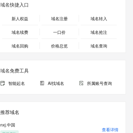
安全
畅自然，细节丰富
高表现力语音合成大模型，语音克隆听感自然
我要投诉
PolarDB
域名快捷入口
上云场景组合购
伴
Qoder CN V1.7.0 发布
漫剧创作，剧本、分镜、视频高效生成
100%兼容MySQL、PostgreSQL，兼容Oracle，支持集中和分布式
覆盖90%+业务场景，专享组合折扣价
2V
VPN
Fun-ASR
新人权益
域名注册
域名转入
文戏情感细腻自然，动作戏激烈拳拳到肉，实现更强表演能力
支持中英文自由切换，具备更强的噪声鲁棒性
ernetes 版 ACK
云聚AI 严选权益
云安全中心 AI BAS 智能自动
SSL 证书
，一键激活高效办公新体验
理容器应用的 K8s 服务
精选AI产品，从模型到应用全链提效
化模拟渗透攻击产品发布
域名续费
一口价
域名抢注
堡垒机
AI 用量加速计划
DataWorks ChatBI 会话支持
应用
域名回购
价格总览
防火墙
域名查询
、识别商机，让客服更高效、服务更出色。
新老同享，达量后返
上传临时文件分析
千问办公
主机安全
NEW
的智能体编程平台
一站式AI生产力平台
域名免费工具
AI 应用及服务市场
伶鹊
企业级人与Agent协作平台，接入和调度多个数字员工
智能客服平台，对话机器人、对话分析、智能外呼
智能起名
AI找域名
所属账号查询
AI 应用
大模型服务平台百炼 - 全妙
大模型
应用创作平台
多模态内容创作工具，已接入 DeepSeek
自然语言处理
推荐域名
数据标注
nxj.中国
机器学习
查看详情