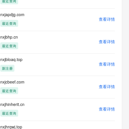
最近查询
息提取
与 AI 智能体进行实时音视频通话
从文本、图片、视频中提取结构化的属性信息
构建支持视频理解的 AI 音视频实时通话应用
nxjapdjg.com
查看详情
t.diy 一步搞定创意建站
构建大模型应用的安全防护体系
最近查询
通过自然语言交互简化开发流程,全栈开发支持
通过阿里云安全产品对 AI 应用进行安全防护
nxjbhp.cn
查看详情
最近查询
nxjbloaq.top
查看详情
新注册
nxjcbeef.com
查看详情
最近查询
nxjhinherit.cn
查看详情
最近查询
nxjhrqwj.top