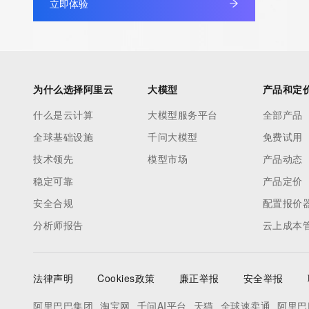
立即体验
non-public data may be provided, upon request, where it can be
legitimate interest and a proper legal basis for accessing the wi
can be requested by submitting a request via the form found at h
access/ Identity Digital Inc. and, if applicable, the primary Regi
any time. By submitting this query, you agree to abide by this pol
为什么选择阿里云
大模型
产品和定
      ],

什么是云计算
大模型服务平台
全部产品
      "links": [

全球基础设施
千问大模型
免费试用
        {

          "value": "https://rdap.identitydigital.services/rdap/domain/nxj.cool",

技术领先
模型市场
产品动态
          "rel": "terms-of-service",

稳定可靠
产品定价
          "href": "https://www.identity.digital/policies/rdds-access-policy",

安全合规
配置报价
          "type": "text/html"

分析师报告
云上成本
        }

      ]

    },

法律声明
Cookies政策
廉正举报
安全举报
    {

      "title": "Status Codes",

阿里巴巴集团
淘宝网
千问AI平台
天猫
全球速卖通
阿里巴