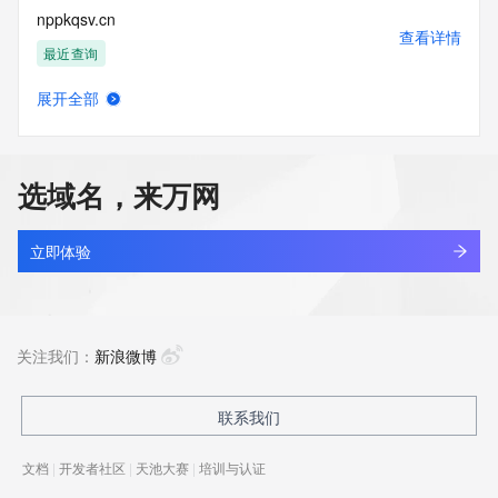
nppkqsv.cn
查看详情
最近查询
展开全部
nppof.cn
查看详情
待删除
选域名，来万网
npppsqr.cn
查看详情
最近查询
立即体验
npprnk2g.top
查看详情
新注册
关注我们：
新浪微博
nppwzs0a.top
联系我们
查看详情
新注册
文档
|
开发者社区
|
天池大赛
|
培训与认证