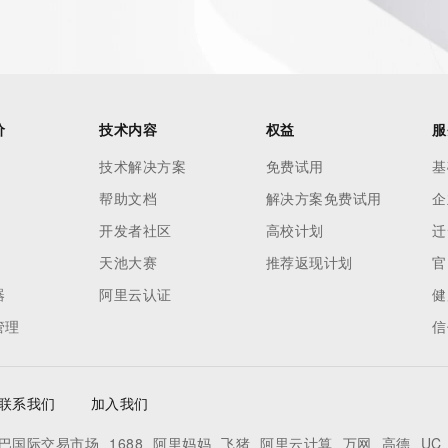
 reasonably confirmed that the requester holds a specific 
thheld data. Access to the data provided by Identity Digital 
ttps://www.identity.digital/about/policies/whois-layered-
stry Operators reserve the right to modify these terms at 
icy."

价
技术内容
权益
服
技术解决方案
免费试用
基
帮助文档
解决方案免费试用
企
开发者社区
高校计划
迁
天池大赛
推荐返现计划
官
器
阿里云认证
健
管理
信
联系我们
加入我们
巴国际交易市场
1688
阿里妈妈
飞猪
阿里云计算
万网
高德
UC