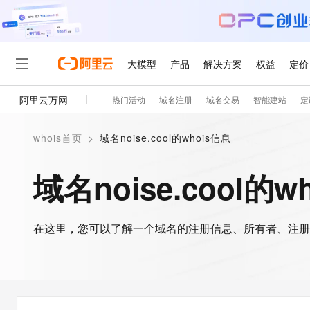
大模型
产品
解决方案
权益
定价
阿里云万网
热门活动
域名注册
域名交易
智能建站
定
大模型
产品
解决方案
权益
定价
云市场
伙伴
服务
了解阿里云
精选产品
精选解决方案
普惠上云
产品定价
精选商城
成为销售伙伴
售前咨询
为什么选择阿里云
千问AI平台
whois首页
>
域名noise.cool的whois信息
了解云产品的定价详情
大模型服务平台百炼
千问办公，解锁你的工作
普惠上云 官方力荐
分销伙伴
在线服务
网站建设
什么是云计算
大
大模型服务与应用平台
企业级Agent产品，直接
云服务器38元/年起，超
域名noise.cool的w
咨询伙伴
多端小程序
技术领先
云上成本管理
售后服务
轻量应用服务器
Agency Agents：拥
官方推荐返现计划
大模型
精选产品
精选解决方案
Salesforce 国际版订阅
稳定可靠
管理和优化成本
推荐新用户得奖励，单订单
销售伙伴合作计划
自助服务
友盟天域
安全合规
人工智能与机器学习
AI
文本生成
在这里，您可以了解一个域名的注册信息、所有者、注册
云数据库 RDS
HappyHorse 打造一
云工开物
无影生态合作计划
在线服务
观测云
分析师报告
高校专属算力普惠，学生认
计算
互联网应用开发
Qwen3.8-Max
HOT
Salesforce On Alibaba C
工单服务
智能体时代全能旗舰模型
Tuya 物联网平台阿里云
研究报告与白皮书
人工智能平台 PAI
快速拥有专属 OpenClaw
大模
Consulting Partner 合
大数据
容器
免费试用
短信专区
一站式AI开发、训练和推
蓝凌 OA
Qwen3.7-Plus
AI 大模型销售与服务生
现代化应用