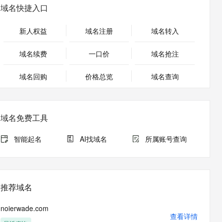
安全
畅自然，细节丰富
高表现力语音合成大模型，语音克隆听感自然
我要投诉
PolarDB
域名快捷入口
上云场景组合购
Milvus 弹性伸缩功能新增节
伴
漫剧创作，剧本、分镜、视频高效生成
100%兼容MySQL、PostgreSQL，兼容Oracle，支持集中和分布式
覆盖90%+业务场景，专享组合折扣价
点支持范围
2V
VPN
Fun-ASR
新人权益
域名注册
域名转入
文戏情感细腻自然，动作戏激烈拳拳到肉，实现更强表演能力
支持中英文自由切换，具备更强的噪声鲁棒性
ernetes 版 ACK
云聚AI 严选权益
AI 原生数据库服务发布
SSL 证书
，一键激活高效办公新体验
理容器应用的 K8s 服务
精选AI产品，从模型到应用全链提效
Agent 数据网关
域名续费
一口价
域名抢注
堡垒机
AI 用量加速计划
云原生数据库 PolarDB
应用
域名回购
价格总览
防火墙
域名查询
、识别商机，让客服更高效、服务更出色。
新老同享，达量后返
Agentic Database 发布
千问办公
主机安全
NEW
的智能体编程平台
一站式AI生产力平台
域名免费工具
AI 应用及服务市场
伶鹊
企业级人与Agent协作平台，接入和调度多个数字员工
智能客服平台，对话机器人、对话分析、智能外呼
智能起名
AI找域名
所属账号查询
AI 应用
大模型服务平台百炼 - 全妙
大模型
应用创作平台
多模态内容创作工具，已接入 DeepSeek
自然语言处理
推荐域名
数据标注
noierwade.com
机器学习
查看详情