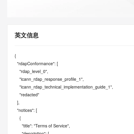
快速部署 Dify，高效搭建 
迁移与运维管理
10 分钟在聊天系统中增加
专有云
英文信息
{

  "rdapConformance": [

    "rdap_level_0",

    "icann_rdap_response_profile_1",

    "icann_rdap_technical_implementation_guide_1",

    "redacted"

  ],

  "notices": [

    {

      "title": "Terms of Service",

      "description": [
