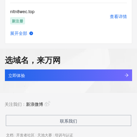
nitn8wec.top
查看详情
新注册
展开全部
nitrogengeneratorpro.com
查看详情
最近查询
选域名，来万网
nitrogensystem.com
查看详情
新注册
立即体验
nitxty.cn
查看详情
最近查询
关注我们：
新浪微博
kingsun.cn
联系我们
查看详情
最近查询
文档
|
开发者社区
|
天池大赛
|
培训与认证