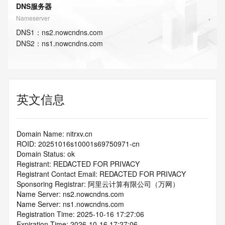
DNS服务器
Nameserver
DNS
1
：
ns2.nowcndns.com
DNS
2
：
ns1.nowcndns.com
英文信息
Domain Name: nitrxv.cn
ROID: 20251016s10001s69750971-cn
Domain Status: ok
Registrant: REDACTED FOR PRIVACY
Registrant Contact Email: REDACTED FOR PRIVACY
Sponsoring Registrar: 阿里云计算有限公司（万网）
Name Server: ns2.nowcndns.com
Name Server: ns1.nowcndns.com
Registration Time: 2025-10-16 17:27:06
Expiration Time: 2026-10-16 17:27:06