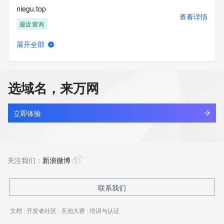
niegu.top
查看详情
最近查询
展开全部
niekttb.com
查看详情
新注册
选域名，来万网
niemingzhao.top
查看详情
最近查询
立即体验
nieniele.shop
查看详情
最近查询
关注我们：
新浪微博
niepingbaobei.com
联系我们
查看详情
最近查询
文档
|
开发者社区
|
天池大赛
|
培训与认证