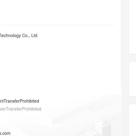
态智能体模型
旗舰 MoE 大模型，百万上下文与顶尖推理能力
图生视频，流
同享
万小智 AI 建站低至 15元/月
Qoder CN
AI 短剧/漫剧
云原生数据库 
快递物流查询
WordPress
成为服务伙
高校合作
点，立即开启云上创新
覆盖公网/内网、递归/权威、移动APP等全场景解析服务
送.CN域名，送备案服务码
基于千问大模型等，支持代码智能生成、研发智能问答
AI助力短剧
GLM-5.2
Wan2.7-T
Ubuntu
服务生态伙伴
视觉 Coding、空间感知、多模态思考等全面升级
1M上下文，专为长程任务能力而生
云工开物
企业应用
Works
Night Plan 支持 Qwen 3.8-Max
云原生大数据计算服务 MaxCompute
AI 办公
容器服务 Kub
NEW
Red Hat
30+ 款产品免费体验
Data Agent 驱动的一站式 Data+AI 开发治理平台
夜间 5 折，Qwen/Meoo/TokenPlan 客户专享
面向分析的企业级SaaS模式云数据仓库
AI智能应用
提供一站式管
科研合作
Technology Co., Ltd
ERP
堂（旗舰版）
SUSE
智能客服
AI 应用构建
大模型原生
CRM
防护产品
2个月
自动承接线索
建站小程序
Qoder
大模型服务平台百炼-应用模版
OA 办公系统
HOT
NEW
面向真实软件
个人版上线、团队版降价；千问3.8-Max首发发尝鲜
丰富多元化的应用模版和解决方案
力提升
财税管理
模板建站
万有无界
大模型服务平台百炼-智能体
400电话
定制建站
的模型效果
灵活可视化地构建企业级 Agent
方案
广告营销
模板小程序
秒悟
人工智能平台 PAI
entTransferProhibited
定制小程序
云端极速 AI 
新一代 AI 视频生成模型，深度适配广告营销等场景
AI Native 的算法工程平台，一站式完成建模、训练、推理服务部署
verTransferProhibited
APP 开发
建站系统
s.com