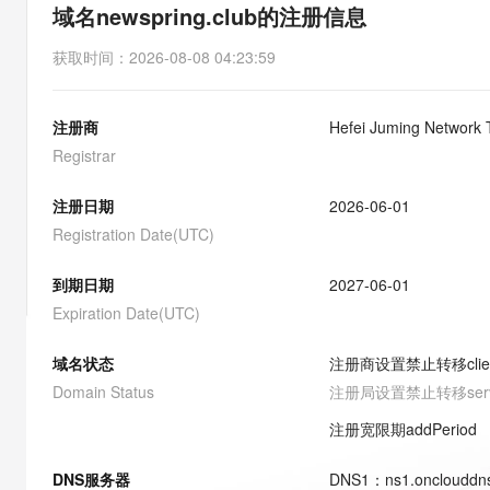
存储
天池大赛
能看、能想、能动手的多模
域名newspring.club的注册信息
云解析DNS
解决方案免费试用 新老
电子合同
最高领取价值200元试用
安全
网络与CDN
AI 算法大赛
Qwen3-VL-Plus
获取时间
：
2026-08-08 04:23:59
畅捷通
大数据开发治理平台 Data
AI 产品 免费试用
网络
安全
云开发大赛
Tableau 订阅
1亿+ 大模型 tokens 和 
注册商
Hefei Juming Network 
可观测
入门学习赛
中间件
AI空中课堂在线直播课
云防火墙
140+云产品 免费试用
Registrar
大模型服务
上云与迁云
云原生的云上边界网络安全
产品新客免费试用，最长1
数据库
生态解决方案
注册日期
2026-06-01
千问AI平台-Token Plan
企业出海
大模型ACA认证体验
大数据计算
Registration Date(UTC)
助力企业全员 AI 认知与能
行业生态解决方案
政企业务
媒体服务
千问AI平台-模型体验
到期日期
2027-06-01
开发者生态解决方案
在线体验全尺寸、多种模态
Expiration Date(UTC)
企业服务与云通信
AI 开发和 AI 应用解决
Happy 系列大模型
域名与网站
域名状态
注册商设置禁止转移
cli
Domain Status
注册局设置禁止转移
ser
终端用户计算
注册宽限期
addPeriod
Serverless
大模型解决方案
DNS服务器
DNS
1
：
ns1.onclouddn
开发工具