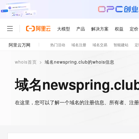
大模型
产品
解决方案
权益
定价
阿里云万网
热门活动
域名注册
域名交易
智能建站
定
大模型
产品
解决方案
权益
定价
云市场
伙伴
服务
了解阿里云
精选产品
精选解决方案
普惠上云
产品定价
精选商城
成为销售伙伴
售前咨询
为什么选择阿里云
千问AI平台
whois首页
>
域名newspring.club的whois信息
了解云产品的定价详情
大模型服务平台百炼
千问办公，解锁你的工作
普惠上云 官方力荐
分销伙伴
在线服务
网站建设
什么是云计算
大
大模型服务与应用平台
企业级Agent产品，直接
云服务器38元/年起，超
域名newspring.cl
咨询伙伴
多端小程序
技术领先
云上成本管理
售后服务
轻量应用服务器
Agency Agents：拥
官方推荐返现计划
大模型
精选产品
精选解决方案
Salesforce 国际版订阅
稳定可靠
管理和优化成本
推荐新用户得奖励，单订单
销售伙伴合作计划
自助服务
友盟天域
安全合规
人工智能与机器学习
AI
文本生成
在这里，您可以了解一个域名的注册信息、所有者、注册
云数据库 RDS
HappyHorse 打造一
云工开物
无影生态合作计划
在线服务
观测云
分析师报告
高校专属算力普惠，学生认
计算
互联网应用开发
Qwen3.8-Max
HOT
Salesforce On Alibaba C
工单服务
智能体时代全能旗舰模型
Tuya 物联网平台阿里云
研究报告与白皮书
人工智能平台 PAI
快速拥有专属 OpenClaw
大模
Consulting Partner 合
大数据
容器
免费试用
短信专区
一站式AI开发、训练和推
蓝凌 OA
Qwen3.7-Plus
AI 大模型销售与服务生
现代化应用