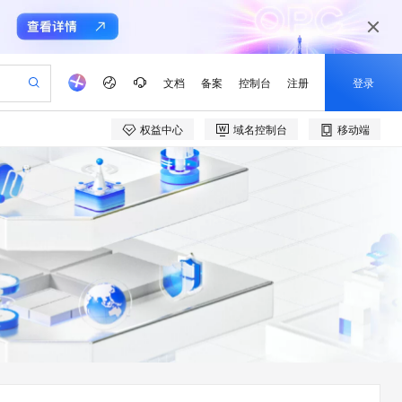
文档
备案
控制台
注册
登录
权益中心
域名控制台
移动端
验
作计划
器
AI 活动
专业服务
服务伙伴合作计划
开发者社区
加入我们
产品动态
服务平台百炼
阿里云 OPC 创新助力计划
一站式生成采购清单，支持单品或批量购买
io：打造专属 AI 语音助手
S产品伙伴计划（繁花）
峰会
CS
造的大模型服务与应用开发平台
一句话生成原生可编辑精美 PPT 文稿
AI 生产力先锋
Al MaaS 服务伙伴赋能合作
域名
博文
Careers
至高可申请百万元
Qwen3.8-Max 模型上线
开启高性价比 AI 编程新体验
弹性可伸缩的云计算服务
Qwen-Audio-3.0-Realtime 端到端实时语音角色扮演
输入一句话想法, 轻松生成专业的 PPT
先锋实践拓展 AI 生产力的边界
Token 补贴，五大权
计划
海大会
伙伴信用分合作计划
商标
问答
社会招聘
益加速 OPC 成功
eek-V4-Pro
SS
一键部署幻兽帕鲁游戏服务器
飞天发布时刻
HOT
Open Search 向量检索版支
划
备案
电子书
校园招聘
pSeek-V4-Pro
视频创作，一键激活电商全链路生产力
稳定、安全、高性价比、高性能的云存储服务
一键购买专属联机服务器，轻松开启游戏
所见，即是所愿
持视频检索 Pipeline 功能
更多支持
划
公司注册
镜像站
视频生成
语音识别与合成
专属 QwenPaw
漫剧工坊：一站式动画创作平台
AI 实训营
HOT
应用身份服务 (IDaaS)
合作伙伴培训与认证
划
上云迁移
站生成，高效打造优质广告素材
全接入的云上超级电脑
从聊天伙伴进化为能主动干活的本地数字员工
快速生产连贯的高质量长漫剧
从基础到进阶，Agent 创客手把手教你
OpenClaw 管理能力上线
e-1.1-T2V
Qwen3-TTS-Flash
lScope
我要反馈
查询合作伙伴
畅细腻的高质量视频
离线语音合成大模型，多语言方言自适应，低延迟高稳定
n Alibaba Cloud ISV 合作
代维服务
建企业门户网站
10 分钟搭建微信、支付宝小程序
MaxCompute MaxFrame 提
创新加速
ope
登录合作伙伴管理后台
我要建议
站，无忧落地极速上线
以可视化方式快速构建移动和 PC 门户网站
国内短信简单易用，安全可靠，秒级触达，全球覆盖200+国家和地区。
高效部署网站，快速应用到小程序
供自动弹性内存功能
e-1.1-I2V
Cosyvoice-V3-Flash