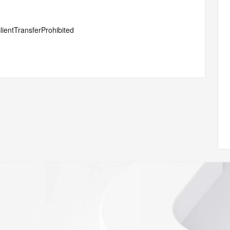
lientTransferProhibited
#serverTransferProhibited