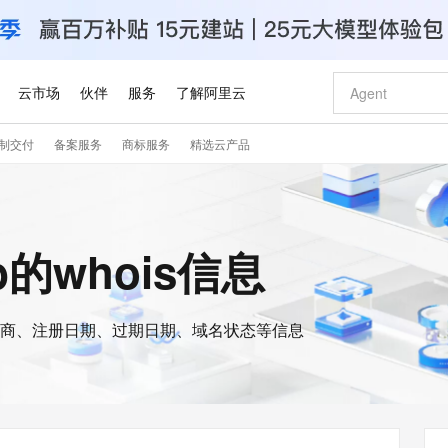
云市场
伙伴
服务
了解阿里云
制交付
备案服务
商标服务
精选云产品
AI 特惠
数据与 API
成为产品伙伴
企业增值服务
最佳实践
价格计算器
AI 场景体
基础软件
产品伙伴合
阿里云认证
市场活动
配置报价
大模型
自助选配和估算价格
新方式
睿译宝，AI翻译排版一步到位
智启 AI 普惠权益
产品生态集成认证中心
企业支持计划
云上春晚
域名与网站
千问官方 MaaS 平台，为开发者和 Agent 而生，新用户赠送 1 亿 + tokens 额度
Qwen Aud
AI Coding
阿里云Maa
2026 阿里云
云服务器 E
为企业打
数据集
Windows
大模型认证
模型
NEW
NEW
交付可用成果
值低价云产品抢先购
上传文档即自动完成翻译和格式还原
至高享 1亿+免费 tokens，加速 Al 应用落地
提供智能易用的域名与建站服务
智能编程，一键
安全可靠、
ub的whois信息
产品生态伙伴
专家技术服务
云上奥运之旅
弹性计算合作
阿里云中企出
手机三要素
宝塔 Linux
全部认证
价格优势
有专属领域专家
GLM-5.2：长任务时代开源旗舰模型
阿里云 OPC 创新助力计划
千问大模型
即刻拥有 DeepS
AI 电商营销
对象存储 O
大模型
产品生态伙伴工作台
企业增值服务台
云栖战略参考
云存储合作计
云栖大会
身份实名认证
CentOS
训练营
推动算力普惠，释放技术红利
最高返9万
多领域专家智能体,一键组建 AI 虚拟交付团队
快速构建应用程序和网站，即刻迈出上云第一步
至高百万元 Token 补贴，加速一人公司成长
多元化、高性能、安全可靠的大模型服务
真正可用的 1M 上下文,一次完成代码全链路开发
轻松解锁专属 Dee
从图文生成到
云上的中国
数据库合作计
活动全景
短信
Docker
图片和
商、注册日期、过期日期、域名状态等信息
站式影视创作平台
Hermes Agent，打造自进化智能体
Token Plan 模型订阅计划
数字证书管理服务（原SSL证书）
5 分钟轻松部署
AI 广告创作
无影云电脑
企业成长
NEW
信息公告
看见新力量
云网络合作计
OCR 文字识别
JAVA
证享300元代金券
可视化编排打通从文字构思到成片全链路闭环
全托管，含MySQL、PostgreSQL、SQL Server、MariaDB多引擎
自主进化，持久记忆，越用越聪明
Qwen3.8-Max 首发尝鲜，限时加量 10 倍，夜间低至2折
实现全站HTTPS，呈现可信的WEB访问
图文、视频一
随时随地安
Kimi-K3
HappyHors
NEW
魔搭 Mode
loud
服务实践
官网公告
Kimi 最新旗舰模型，长程编程与推理利器
让文字生成流
金融模力时刻
Salesforce O
版
发票查验
全能环境
Claude Code + GStack 打造工程团队
千问办公，限时限量积分加倍
Qoder
低代码高效构
AI 建站
短信服务
型
NEW
作计划
计划
创新中心
魔搭 ModelSc
健康状态
理服务
让AI从“聊天伙伴”进化为能干活的“数字员工”
安装技能 GStack，拥有专属 AI 工程团队
你的AI工作搭子，覆盖日常办公高频场景
面向真实软件的智能体编程平台
0 代码专业建
客户案例
天气预报查询
操作系统
Deepseek-v4-pro
HappyHors
态合作计划