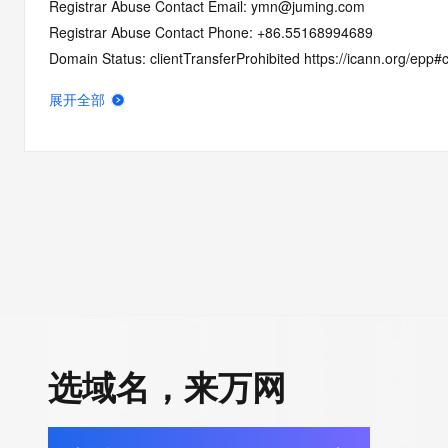
Registrar Abuse Contact Email: ymn@juming.com
Registrar Abuse Contact Phone: +86.55168994689
Domain Status: clientTransferProhibited https://icann.org/epp#c
Domain Status: serverTransferProhibited https://icann.org/epp
展开全部
Domain Status: addPeriod https://icann.org/epp#addPeriod
Registry Registrant ID: REDACTED FOR PRIVACY
Registrant Name: REDACTED FOR PRIVACY
Registrant Organization: xiang ming jin
Registrant Street: REDACTED FOR PRIVACY
Registrant Street: REDACTED FOR PRIVACY
Registrant Street: REDACTED FOR PRIVACY
Registrant City: REDACTED FOR PRIVACY
Registrant State/Province: hu nan
Registrant Postal Code: REDACTED FOR PRIVACY
Registrant Country: CN
选域名，来万网
Registrant Phone: REDACTED FOR PRIVACY
Registrant Phone Ext: REDACTED FOR PRIVACY