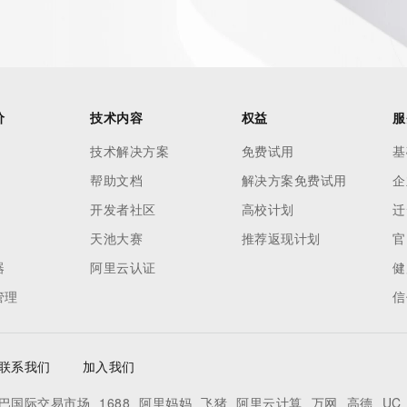
 of Record identified in this output for information on how 
ied domain name.
价
技术内容
权益
服
技术解决方案
免费试用
基
帮助文档
解决方案免费试用
企
开发者社区
高校计划
迁
天池大赛
推荐返现计划
官
器
阿里云认证
健
管理
信
联系我们
加入我们
巴国际交易市场
1688
阿里妈妈
飞猪
阿里云计算
万网
高德
UC