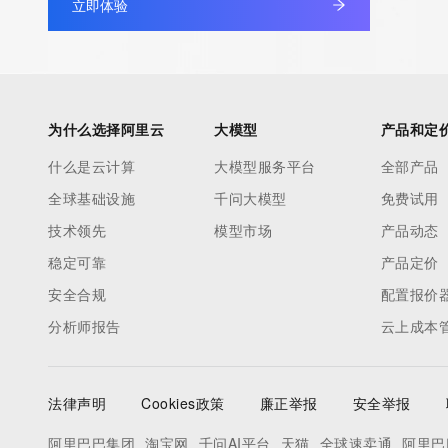
Registrant Fax: REDACTED FOR PRIVACY
立即体验
Registrant Fax Ext: REDACTED FOR PRIVACY
Registrant Email: Please query the RDDS service of the Registrar
to contact the Registrant, Admin, or Tech contact of the quer
Registry Admin ID:
为什么选择阿里云
大模型
产品和定
Admin Name:
Admin Organization:
什么是云计算
大模型服务平台
全部产品
Admin Street:
全球基础设施
千问大模型
免费试用
Admin Street:
技术领先
模型市场
产品动态
Admin Street:
Admin City:
稳定可靠
产品定价
Admin State/Province:
安全合规
配置报价
Admin Postal Code:
分析师报告
云上成本
Admin Country:
Admin Phone:
Admin Phone Ext:
法律声明
Cookies政策
廉正举报
安全举报
Admin Fax:
Admin Fax Ext:
阿里巴巴集团
淘宝网
千问AI平台
天猫
全球速卖通
阿里巴