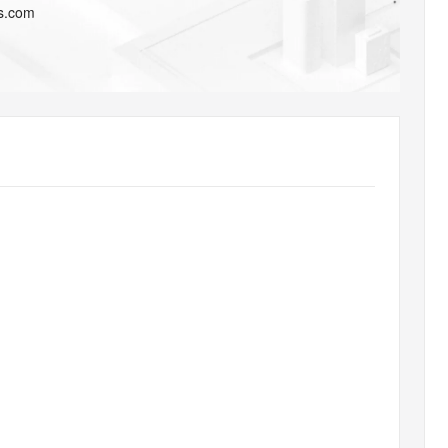
AI 应用
10分钟微调：让0.6B模型媲美235B模
多模态数据信
s.com
型
依托云原生高可用架构,实现Dify私有化部署
用1%尺寸在特定领域达到大模型90%以上效果
一个 AI 助手
超强辅助，Bol
即刻拥有 DeepSeek-R1 满血版
在企业官网、通讯软件中为客户提供 AI 客服
多种方案随心选，轻松解锁专属 DeepSeek