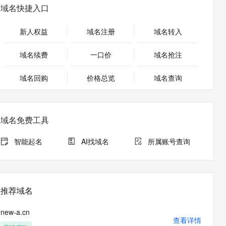
安全
畅自然，细节丰富
高表现力语音合成大模型，语音克隆听感自然
我要投诉
PolarDB
域名快捷入口
上云场景组合购
Milvus 弹性伸缩功能新增节
伴
漫剧创作，剧本、分镜、视频高效生成
100%兼容MySQL、PostgreSQL，兼容Oracle，支持集中和分布式
覆盖90%+业务场景，专享组合折扣价
点支持范围
2V
VPN
Fun-ASR
新人权益
域名注册
域名转入
文戏情感细腻自然，动作戏激烈拳拳到肉，实现更强表演能力
支持中英文自由切换，具备更强的噪声鲁棒性
ernetes 版 ACK
云聚AI 严选权益
AI 原生数据库服务发布
SSL 证书
，一键激活高效办公新体验
理容器应用的 K8s 服务
精选AI产品，从模型到应用全链提效
Agent 数据网关
域名续费
一口价
域名抢注
堡垒机
AI 用量加速计划
云原生数据库 PolarDB
应用
域名回购
价格总览
防火墙
域名查询
、识别商机，让客服更高效、服务更出色。
新老同享，达量后返
Agentic Database 发布
千问办公
主机安全
NEW
的智能体编程平台
一站式AI生产力平台
域名免费工具
AI 应用及服务市场
伶鹊
企业级人与Agent协作平台，接入和调度多个数字员工
智能客服平台，对话机器人、对话分析、智能外呼
智能起名
AI找域名
所属账号查询
AI 应用
大模型服务平台百炼 - 全妙
大模型
应用创作平台
多模态内容创作工具，已接入 DeepSeek
自然语言处理
推荐域名
数据标注
new-a.cn
机器学习
查看详情