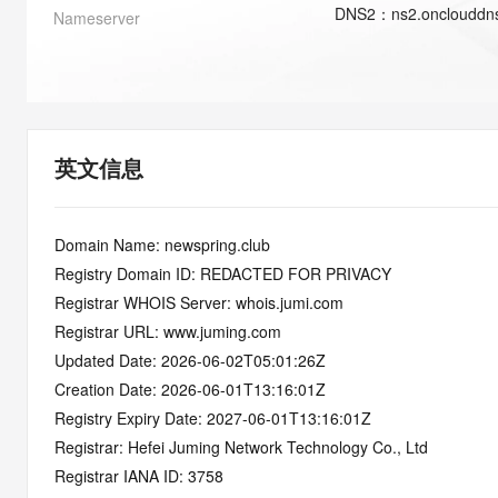
快速部署 Dify，高效搭建 
DNS
2
：
ns2.onclouddn
Nameserver
迁移与运维管理
10 分钟在聊天系统中增加
专有云
英文信息
Domain Name: newspring.club
Registry Domain ID: REDACTED FOR PRIVACY
Registrar WHOIS Server: whois.jumi.com
Registrar URL: www.juming.com
Updated Date: 2026-06-02T05:01:26Z
Creation Date: 2026-06-01T13:16:01Z
Registry Expiry Date: 2027-06-01T13:16:01Z
Registrar: Hefei Juming Network Technology Co., Ltd
Registrar IANA ID: 3758