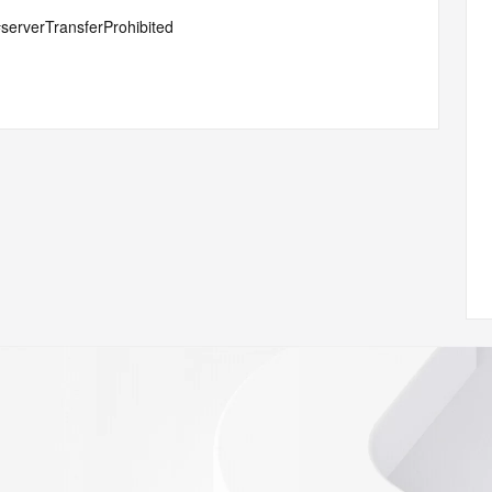
#serverTransferProhibited
ian gong si
 of Record identified in this output for information on how 