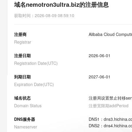
存储
天池大赛
能看、能想、能动手的多模
域名nemotron3ultra.biz的注册信息
云解析DNS
解决方案免费试用 新老
电子合同
最高领取价值200元试用
安全
网络与CDN
AI 算法大赛
Qwen3-VL-Plus
获取时间
：
2026-08-09 08:59:10
畅捷通
大数据开发治理平台 Data
AI 产品 免费试用
网络
安全
云开发大赛
Tableau 订阅
1亿+ 大模型 tokens 和 
注册商
Alibaba Cloud Computin
可观测
入门学习赛
中间件
AI空中课堂在线直播课
云防火墙
140+云产品 免费试用
Registrar
大模型服务
上云与迁云
云原生的云上边界网络安全
产品新客免费试用，最长1
数据库
生态解决方案
注册日期
2026-06-01
千问AI平台-Token Plan
企业出海
大模型ACA认证体验
大数据计算
Registration Date(UTC)
助力企业全员 AI 认知与能
行业生态解决方案
政企业务
媒体服务
千问AI平台-模型体验
到期日期
2027-06-01
开发者生态解决方案
在线体验全尺寸、多种模态
Expiration Date(UTC)
企业服务与云通信
AI 开发和 AI 应用解决
Happy 系列大模型
域名与网站
域名状态
注册局设置禁止转移
ser
Domain Status
注册宽限期
addPeriod
终端用户计算
DNS服务器
DNS
1
：
dns3.hichina.
Serverless
大模型解决方案
DNS
2
：
dns4.hichina.
Nameserver
开发工具