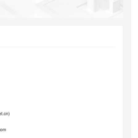
AI 应用
10分钟微调：让0.6B模型媲美235B模
多模态数据信
型
依托云原生高可用架构,实现Dify私有化部署
用1%尺寸在特定领域达到大模型90%以上效果
一个 AI 助手
超强辅助，Bol
即刻拥有 DeepSeek-R1 满血版
在企业官网、通讯软件中为客户提供 AI 客服
多种方案随心选，轻松解锁专属 DeepSeek
t.cn)
com