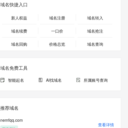
安全
畅自然，细节丰富
高表现力语音合成大模型，语音克隆听感自然
我要投诉
PolarDB
域名快捷入口
上云场景组合购
Milvus 弹性伸缩功能新增节
伴
漫剧创作，剧本、分镜、视频高效生成
100%兼容MySQL、PostgreSQL，兼容Oracle，支持集中和分布式
覆盖90%+业务场景，专享组合折扣价
点支持范围
2V
VPN
Fun-ASR
新人权益
域名注册
域名转入
文戏情感细腻自然，动作戏激烈拳拳到肉，实现更强表演能力
支持中英文自由切换，具备更强的噪声鲁棒性
ernetes 版 ACK
云聚AI 严选权益
AI 原生数据库服务发布
SSL 证书
，一键激活高效办公新体验
理容器应用的 K8s 服务
精选AI产品，从模型到应用全链提效
Agent 数据网关
域名续费
一口价
域名抢注
堡垒机
AI 用量加速计划
云原生数据库 PolarDB
应用
域名回购
价格总览
防火墙
域名查询
、识别商机，让客服更高效、服务更出色。
新老同享，达量后返
Agentic Database 发布
千问办公
主机安全
NEW
的智能体编程平台
一站式AI生产力平台
域名免费工具
AI 应用及服务市场
伶鹊
企业级人与Agent协作平台，接入和调度多个数字员工
智能客服平台，对话机器人、对话分析、智能外呼
智能起名
AI找域名
所属账号查询
AI 应用
大模型服务平台百炼 - 全妙
大模型
应用创作平台
多模态内容创作工具，已接入 DeepSeek
自然语言处理
推荐域名
数据标注
nemfqq.com
机器学习
查看详情