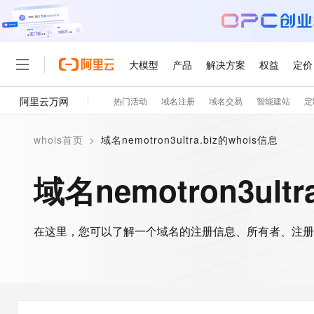
大模型
产品
解决方案
权益
定价
阿里云万网
热门活动
域名注册
域名交易
智能建站
定
大模型
产品
解决方案
权益
定价
云市场
伙伴
服务
了解阿里云
精选产品
精选解决方案
普惠上云
产品定价
精选商城
成为销售伙伴
售前咨询
为什么选择阿里云
千问AI平台
whois首页
>
域名nemotron3ultra.biz的whois信息
了解云产品的定价详情
大模型服务平台百炼
千问办公，解锁你的工作
普惠上云 官方力荐
分销伙伴
在线服务
网站建设
什么是云计算
大
大模型服务与应用平台
企业级Agent产品，直接
云服务器38元/年起，超
域名nemotron3ultr
咨询伙伴
多端小程序
技术领先
云上成本管理
售后服务
轻量应用服务器
Agency Agents：拥
官方推荐返现计划
大模型
精选产品
精选解决方案
Salesforce 国际版订阅
稳定可靠
管理和优化成本
推荐新用户得奖励，单订单
销售伙伴合作计划
自助服务
友盟天域
安全合规
人工智能与机器学习
AI
文本生成
在这里，您可以了解一个域名的注册信息、所有者、注册
云数据库 RDS
HappyHorse 打造一
云工开物
无影生态合作计划
在线服务
观测云
分析师报告
高校专属算力普惠，学生认
计算
互联网应用开发
Qwen3.8-Max
HOT
Salesforce On Alibaba C
工单服务
智能体时代全能旗舰模型
Tuya 物联网平台阿里云
研究报告与白皮书
人工智能平台 PAI
快速拥有专属 OpenClaw
大模
Consulting Partner 合
大数据
容器
免费试用
短信专区
一站式AI开发、训练和推
蓝凌 OA
Qwen3.7-Plus
AI 大模型销售与服务生
现代化应用