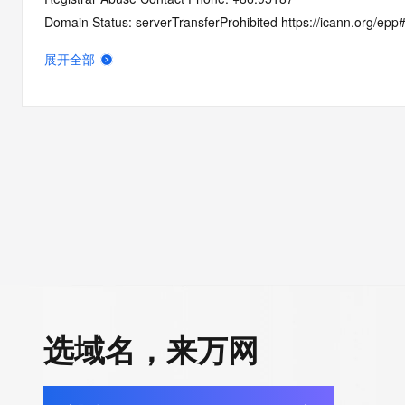
Domain Status: serverTransferProhibited https://icann.org/epp
Domain Status: addPeriod https://icann.org/epp#addPeriod
展开全部
Registry Registrant ID: REDACTED FOR PRIVACY
Registrant Name: REDACTED FOR PRIVACY
Registrant Organization: bei jing bao yang jin xi wen hua you x
Registrant Street: REDACTED FOR PRIVACY
Registrant Street: REDACTED FOR PRIVACY
Registrant Street: REDACTED FOR PRIVACY
Registrant City: REDACTED FOR PRIVACY
Registrant State/Province: bei jing
Registrant Postal Code: REDACTED FOR PRIVACY
Registrant Country: CN
Registrant Phone: REDACTED FOR PRIVACY
Registrant Phone Ext: REDACTED FOR PRIVACY
选域名，来万网
Registrant Fax: REDACTED FOR PRIVACY
Registrant Fax Ext: REDACTED FOR PRIVACY
Registrant Email: Please query the RDDS service of the Registrar