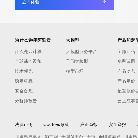
立即体验
to contact the Registrant, Admin, or Tech contact of the quer
Registry Admin ID:
Admin Name:
Admin Organization:
Admin Street:
为什么选择阿里云
大模型
产品和定
Admin Street:
什么是云计算
大模型服务平台
全部产品
Admin Street:
全球基础设施
千问大模型
免费试用
Admin City:
Admin State/Province:
技术领先
模型市场
产品动态
Admin Postal Code:
稳定可靠
产品定价
Admin Country:
安全合规
配置报价
Admin Phone:
分析师报告
云上成本
Admin Phone Ext:
Admin Fax:
Admin Fax Ext:
法律声明
Cookies政策
廉正举报
安全举报
Admin Email:
Registry Tech ID:
阿里巴巴集团
淘宝网
千问AI平台
天猫
全球速卖通
阿里巴