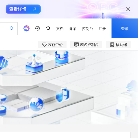
文档
备案
控制台
注册
登录
权益中心
域名控制台
移动端
验
作计划
器
AI 活动
专业服务
服务伙伴合作计划
开发者社区
加入我们
产品动态
服务平台百炼
阿里云 OPC 创新助力计划
一站式生成采购清单，支持单品或批量购买
io：打造专属 AI 语音助手
S产品伙伴计划（繁花）
峰会
CS
造的大模型服务与应用开发平台
一句话生成原生可编辑精美 PPT 文稿
AI 生产力先锋
Al MaaS 服务伙伴赋能合作
域名
博文
Careers
至高可申请百万元
Qwen3.8-Max 模型上线
开启高性价比 AI 编程新体验
弹性可伸缩的云计算服务
Qwen-Audio-3.0-Realtime 端到端实时语音角色扮演
输入一句话想法, 轻松生成专业的 PPT
先锋实践拓展 AI 生产力的边界
Token 补贴，五大权
计划
海大会
伙伴信用分合作计划
商标
问答
社会招聘
益加速 OPC 成功
eek-V4-Pro
SS
一键部署幻兽帕鲁游戏服务器
飞天发布时刻
HOT
Open Search 向量检索版支
划
备案
电子书
校园招聘
pSeek-V4-Pro
视频创作，一键激活电商全链路生产力
稳定、安全、高性价比、高性能的云存储服务
一键购买专属联机服务器，轻松开启游戏
所见，即是所愿
持视频检索 Pipeline 功能
更多支持
划
公司注册
镜像站
视频生成
语音识别与合成
专属 QwenPaw
漫剧工坊：一站式动画创作平台
AI 实训营
HOT
应用身份服务 (IDaaS)
合作伙伴培训与认证
划
上云迁移
站生成，高效打造优质广告素材
全接入的云上超级电脑
从聊天伙伴进化为能主动干活的本地数字员工
快速生产连贯的高质量长漫剧
从基础到进阶，Agent 创客手把手教你
OpenClaw 管理能力上线
e-1.1-T2V
Qwen3-TTS-Flash
lScope
我要反馈
查询合作伙伴
畅细腻的高质量视频
离线语音合成大模型，多语言方言自适应，低延迟高稳定
n Alibaba Cloud ISV 合作
代维服务
建企业门户网站
10 分钟搭建微信、支付宝小程序
MaxCompute MaxFrame 提
创新加速
ope
登录合作伙伴管理后台
我要建议
站，无忧落地极速上线
以可视化方式快速构建移动和 PC 门户网站
国内短信简单易用，安全可靠，秒级触达，全球覆盖200+国家和地区。
高效部署网站，快速应用到小程序
供自动弹性内存功能
e-1.1-I2V
Cosyvoice-V3-Flash