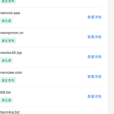
最近查询
息提取
与 AI 智能体进行实时音视频通话
从文本、图片、视频中提取结构化的属性信息
构建支持视频理解的 AI 音视频实时通话应用
nemmd.asia
查看详情
t.diy 一步搞定创意建站
构建大模型应用的安全防护体系
新注册
通过自然语言交互简化开发流程,全栈开发支持
通过阿里云安全产品对 AI 应用进行安全防护
nemqmmm.cn
查看详情
最近查询
nemtor45.top
查看详情
新注册
nemulee.com
查看详情
最近查询
ttttt.biz
查看详情
新注册
tianming.biz