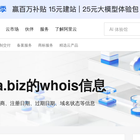
云市场
伙伴
服务
了解阿里云
制交付
备案服务
商标服务
精选云产品
AI 特惠
数据与 API
成为产品伙伴
企业增值服务
最佳实践
价格计算器
AI 场景体
基础软件
产品伙伴合
阿里云认证
市场活动
配置报价
大模型
自助选配和估算价格
新方式
睿译宝，AI翻译排版一步到位
智启 AI 普惠权益
产品生态集成认证中心
企业支持计划
云上春晚
域名与网站
千问官方 MaaS 平台，为开发者和 Agent 而生，新用户赠送 1 亿 + tokens 额度
Qwen Aud
AI Coding
阿里云Maa
2026 阿里云
云服务器 E
为企业打
数据集
Windows
大模型认证
模型
NEW
NEW
交付可用成果
值低价云产品抢先购
上传文档即自动完成翻译和格式还原
至高享 1亿+免费 tokens，加速 Al 应用落地
提供智能易用的域名与建站服务
智能编程，一键
安全可靠、
a.biz的whois信息
产品生态伙伴
专家技术服务
云上奥运之旅
弹性计算合作
阿里云中企出
手机三要素
宝塔 Linux
全部认证
价格优势
有专属领域专家
GLM-5.2：长任务时代开源旗舰模型
阿里云 OPC 创新助力计划
千问大模型
即刻拥有 DeepS
AI 电商营销
对象存储 O
大模型
产品生态伙伴工作台
企业增值服务台
云栖战略参考
云存储合作计
云栖大会
身份实名认证
CentOS
训练营
推动算力普惠，释放技术红利
最高返9万
多领域专家智能体,一键组建 AI 虚拟交付团队
快速构建应用程序和网站，即刻迈出上云第一步
至高百万元 Token 补贴，加速一人公司成长
多元化、高性能、安全可靠的大模型服务
真正可用的 1M 上下文,一次完成代码全链路开发
轻松解锁专属 Dee
从图文生成到
云上的中国
数据库合作计
活动全景
短信
Docker
图片和
商、注册日期、过期日期、域名状态等信息
站式影视创作平台
Hermes Agent，打造自进化智能体
Token Plan 模型订阅计划
数字证书管理服务（原SSL证书）
5 分钟轻松部署
AI 广告创作
无影云电脑
企业成长
NEW
信息公告
看见新力量
云网络合作计
OCR 文字识别
JAVA
证享300元代金券
可视化编排打通从文字构思到成片全链路闭环
全托管，含MySQL、PostgreSQL、SQL Server、MariaDB多引擎
自主进化，持久记忆，越用越聪明
Qwen3.8-Max 首发尝鲜，限时加量 10 倍，夜间低至2折
实现全站HTTPS，呈现可信的WEB访问
图文、视频一
随时随地安
Kimi-K3
HappyHors
NEW
魔搭 Mode
loud
服务实践
官网公告
Kimi 最新旗舰模型，长程编程与推理利器
让文字生成流
金融模力时刻
Salesforce O
版
发票查验
全能环境
Claude Code + GStack 打造工程团队
千问办公，限时限量积分加倍
Qoder
低代码高效构
AI 建站
短信服务
型
NEW
作计划
计划
创新中心
魔搭 ModelSc
健康状态
理服务
让AI从“聊天伙伴”进化为能干活的“数字员工”
安装技能 GStack，拥有专属 AI 工程团队
你的AI工作搭子，覆盖日常办公高频场景
面向真实软件的智能体编程平台
0 代码专业建
客户案例
天气预报查询
操作系统
Deepseek-v4-pro
HappyHors
态合作计划