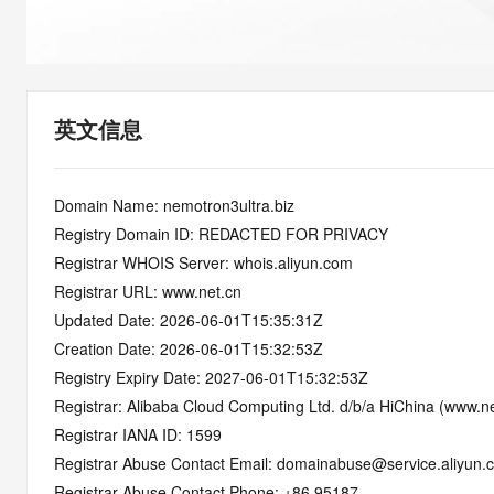
快速部署 Dify，高效搭建 
迁移与运维管理
10 分钟在聊天系统中增加
专有云
英文信息
Domain Name: nemotron3ultra.biz
Registry Domain ID: REDACTED FOR PRIVACY
Registrar WHOIS Server: whois.aliyun.com
Registrar URL: www.net.cn
Updated Date: 2026-06-01T15:35:31Z
Creation Date: 2026-06-01T15:32:53Z
Registry Expiry Date: 2027-06-01T15:32:53Z
Registrar: Alibaba Cloud Computing Ltd. d/b/a HiChina (www.ne
Registrar IANA ID: 1599
Registrar Abuse Contact Email: domainabuse@service.aliyun.
Registrar Abuse Contact Phone: +86.95187