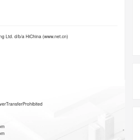
态智能体模型
旗舰 MoE 大模型，百万上下文与顶尖推理能力
图生视频，流
同享
万小智 AI 建站低至 15元/月
Qoder CN
AI 短剧/漫剧
云原生数据库 
快递物流查询
WordPress
成为服务伙
高校合作
点，立即开启云上创新
覆盖公网/内网、递归/权威、移动APP等全场景解析服务
送.CN域名，送备案服务码
基于千问大模型等，支持代码智能生成、研发智能问答
AI助力短剧
GLM-5.2
Wan2.7-T
Ubuntu
服务生态伙伴
视觉 Coding、空间感知、多模态思考等全面升级
1M上下文，专为长程任务能力而生
云工开物
企业应用
Works
Night Plan 支持 Qwen 3.8-Max
云原生大数据计算服务 MaxCompute
AI 办公
容器服务 Kub
NEW
Red Hat
30+ 款产品免费体验
Data Agent 驱动的一站式 Data+AI 开发治理平台
夜间 5 折，Qwen/Meoo/TokenPlan 客户专享
面向分析的企业级SaaS模式云数据仓库
AI智能应用
提供一站式管
科研合作
g Ltd. d/b/a HiChina (www.net.cn)
ERP
堂（旗舰版）
SUSE
智能客服
AI 应用构建
大模型原生
CRM
防护产品
2个月
自动承接线索
建站小程序
Qoder
大模型服务平台百炼-应用模版
OA 办公系统
HOT
NEW
面向真实软件
个人版上线、团队版降价；千问3.8-Max首发发尝鲜
丰富多元化的应用模版和解决方案
力提升
财税管理
模板建站
万有无界
大模型服务平台百炼-智能体
400电话
定制建站
的模型效果
灵活可视化地构建企业级 Agent
方案
广告营销
模板小程序
秒悟
人工智能平台 PAI
verTransferProhibited
定制小程序
云端极速 AI 
新一代 AI 视频生成模型，深度适配广告营销等场景
AI Native 的算法工程平台，一站式完成建模、训练、推理服务部署
APP 开发
com
建站系统
com