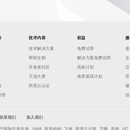
ied domain name.
价
技术内容
权益
服
技术解决方案
免费试用
基
帮助文档
解决方案免费试用
企
开发者社区
高校计划
迁
天池大赛
推荐返现计划
官
器
阿里云认证
健
管理
信
联系我们
加入我们
巴国际交易市场
1688
阿里妈妈
飞猪
阿里云计算
万网
高德
UC