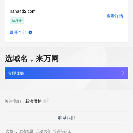
nana4d2.com
查看详情
新注册
展开全部
nanaapparel.com
查看详情
新注册
选域名，来万网
nanabestpick.com
查看详情
最近查询
立即体验
nanabestpick.fun
查看详情
最近查询
关注我们：
新浪微博
nanabestpick.online
联系我们
查看详情
最近查询
文档
|
开发者社区
|
天池大赛
|
培训与认证