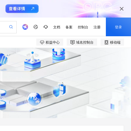
文档
备案
控制台
注册
登录
权益中心
域名控制台
移动端
验
作计划
器
AI 活动
专业服务
服务伙伴合作计划
开发者社区
加入我们
产品动态
服务平台百炼
阿里云 OPC 创新助力计划
一站式生成采购清单，支持单品或批量购买
可编辑精美 PPT 文稿
S产品伙伴计划（繁花）
峰会
CS
造的大模型服务与应用开发平台
Agency Agents：拥有专属领域专家
AI 生产力先锋
Al MaaS 服务伙伴赋能合作
域名
博文
Careers
至高可申请百万元
Qwen3.8-Max 模型上线
 轻松生成专业的 PPT
开启高性价比 AI 编程新体验
弹性可伸缩的云计算服务
先锋实践拓展 AI 生产力的边界
多领域专家智能体,一键组建 AI 虚拟交付团队
Token 补贴，五大权
计划
海大会
伙伴信用分合作计划
商标
问答
社会招聘
益加速 OPC 成功
帕鲁游戏服务器
SS
HappyHorse 打造一站式影视创作平台
飞天发布时刻
HOT
Open Search 向量检索版支
划
备案
电子书
校园招聘
联机服务器，轻松开启游戏
视频创作，一键激活电商全链路生产力
稳定、安全、高性价比、高性能的云存储服务
所见，即是所愿
持视频检索 Pipeline 功能
可视化编排打通从文字构思到成片全链路闭环
更多支持
划
公司注册
镜像站
视频生成
语音识别与合成
 智能体与工作流应用
漫剧工坊：一站式动画创作平台
AI 实训营
应用身份服务 (IDaaS)
合作伙伴培训与认证
划
上云迁移
站生成，高效打造优质广告素材
全接入的云上超级电脑
通过阿里云百炼高效搭建AI应用,助力高效开发
快速生产连贯的高质量长漫剧
从基础到进阶，Agent 创客手把手教你
OpenClaw 管理能力上线
e-1.1-T2V
Qwen3-TTS-Flash
lScope
我要反馈
查询合作伙伴
畅细腻的高质量视频
离线语音合成大模型，多语言方言自适应，低延迟高稳定
n Alibaba Cloud ISV 合作
代维服务
建企业门户网站
10 分钟搭建微信、支付宝小程序
MaxCompute MaxFrame 提
创新加速
ope
登录合作伙伴管理后台
我要建议
站，无忧落地极速上线
以可视化方式快速构建移动和 PC 门户网站
国内短信简单易用，安全可靠，秒级触达，全球覆盖200+国家和地区。
高效部署网站，快速应用到小程序
供自动弹性内存功能
e-1.1-I2V
Cosyvoice-V3-Flash