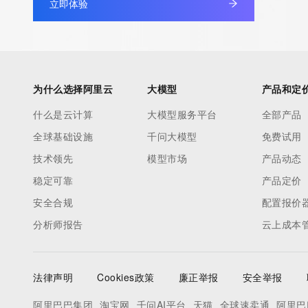
立即体验
Admin Name: 
Admin Organization: 
Admin Street: 
Admin City: 
Admin State/Province: 
为什么选择阿里云
大模型
产品和定
Admin Postal Code: 
什么是云计算
大模型服务平台
全部产品
Admin Country: 
全球基础设施
千问大模型
免费试用
Admin Phone: 
Admin Phone Ext: 
技术领先
模型市场
产品动态
Admin Fax: 
稳定可靠
产品定价
Admin Fax Ext: 
安全合规
配置报价
Admin Email: 
分析师报告
云上成本
Registry Tech ID: REDACTED FOR PRIVACY
Tech Name: 
Tech Organization: 
法律声明
Cookies政策
廉正举报
安全举报
Tech Street: 
Tech City: 
阿里巴巴集团
淘宝网
千问AI平台
天猫
全球速卖通
阿里巴