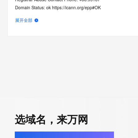
Domain Status: ok https://icann.org/epp#OK
Domain Status: addPeriod https://icann.org/epp#addPeriod
展开全部
Registry Registrant ID: REDACTED FOR PRIVACY
Registrant Name: REDACTED FOR PRIVACY
Registrant Organization: REDACTED FOR PRIVACY
Registrant Street:  REDACTED FOR PRIVACY
Registrant City: REDACTED FOR PRIVACY
Registrant State/Province: guang dong
Registrant Postal Code: REDACTED FOR PRIVACY
Registrant Country: CN
Registrant Phone: REDACTED FOR PRIVACY
Registrant Phone Ext: REDACTED FOR PRIVACY
Registrant Fax: REDACTED FOR PRIVACY
Registrant Fax Ext: REDACTED FOR PRIVACY
选域名，来万网
Registrant Email: Please query the RDDS service of the Registrar
how to contact the Registrant, Admin, or Tech contact of the 
Registry Admin ID: REDACTED FOR PRIVACY