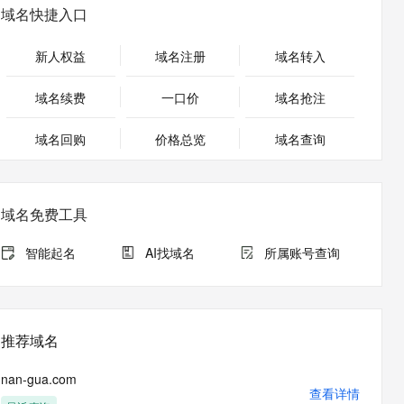
安全
畅自然，细节丰富
高表现力语音合成大模型，语音克隆听感自然
我要投诉
PolarDB
域名快捷入口
上云场景组合购
Milvus 弹性伸缩功能新增节
伴
漫剧创作，剧本、分镜、视频高效生成
100%兼容MySQL、PostgreSQL，兼容Oracle，支持集中和分布式
覆盖90%+业务场景，专享组合折扣价
点支持范围
2V
VPN
Fun-ASR
新人权益
域名注册
域名转入
文戏情感细腻自然，动作戏激烈拳拳到肉，实现更强表演能力
支持中英文自由切换，具备更强的噪声鲁棒性
ernetes 版 ACK
云聚AI 严选权益
AI 原生数据库服务发布
SSL 证书
，一键激活高效办公新体验
理容器应用的 K8s 服务
精选AI产品，从模型到应用全链提效
Agent 数据网关
域名续费
一口价
域名抢注
堡垒机
AI 用量加速计划
云原生数据库 PolarDB
应用
域名回购
价格总览
防火墙
域名查询
、识别商机，让客服更高效、服务更出色。
新老同享，达量后返
Agentic Database 发布
千问办公
主机安全
NEW
的智能体编程平台
一站式AI生产力平台
域名免费工具
AI 应用及服务市场
伶鹊
企业级人与Agent协作平台，接入和调度多个数字员工
智能客服平台，对话机器人、对话分析、智能外呼
智能起名
AI找域名
所属账号查询
AI 应用
大模型服务平台百炼 - 全妙
大模型
应用创作平台
多模态内容创作工具，已接入 DeepSeek
自然语言处理
推荐域名
数据标注
nan-gua.com
机器学习
查看详情