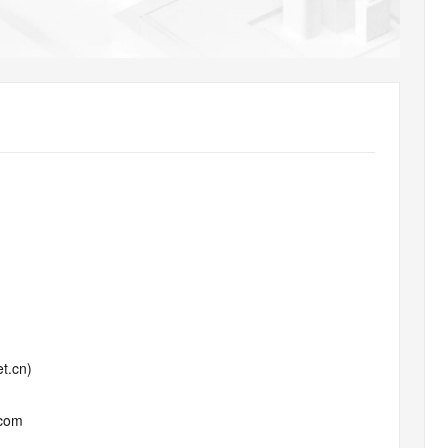
AI 应用
10分钟微调：让0.6B模型媲美235B模
多模态数据信
型
依托云原生高可用架构,实现Dify私有化部署
用1%尺寸在特定领域达到大模型90%以上效果
一个 AI 助手
超强辅助，Bol
即刻拥有 DeepSeek-R1 满血版
在企业官网、通讯软件中为客户提供 AI 客服
多种方案随心选，轻松解锁专属 DeepSeek
t.cn)
.com