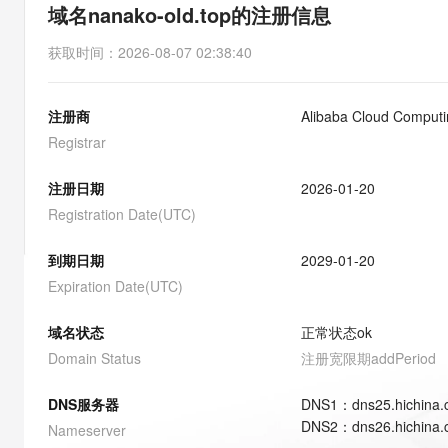
存储
天池大赛
能看、能想、能动手的多模
域名nanako-old.top的注册信息
云解析DNS
解决方案免费试用 新老
电子合同
最高领取价值200元试用
安全
网络与CDN
AI 算法大赛
Qwen3-VL-Plus
获取时间
：
2026-08-07 02:38:40
畅捷通
大数据开发治理平台 Data
AI 产品 免费试用
网络
安全
云开发大赛
Tableau 订阅
1亿+ 大模型 tokens 和 
注册商
Alibaba Cloud Computin
可观测
入门学习赛
中间件
AI空中课堂在线直播课
云防火墙
140+云产品 免费试用
Registrar
大模型服务
上云与迁云
云原生的云上边界网络安全
产品新客免费试用，最长1
数据库
生态解决方案
注册日期
2026-01-20
千问AI平台-Token Plan
企业出海
大模型ACA认证体验
大数据计算
Registration Date(UTC)
助力企业全员 AI 认知与能
行业生态解决方案
政企业务
媒体服务
千问AI平台-模型体验
到期日期
2029-01-20
开发者生态解决方案
在线体验全尺寸、多种模态
Expiration Date(UTC)
企业服务与云通信
AI 开发和 AI 应用解决
Happy 系列大模型
域名与网站
域名状态
正常状态
ok
Domain Status
注册宽限期
addPeriod
终端用户计算
DNS服务器
DNS
1
：
dns25.hichina
Serverless
大模型解决方案
DNS
2
：
dns26.hichina
Nameserver
开发工具