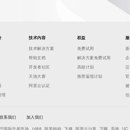
价
技术内容
权益
服
技术解决方案
免费试用
基
帮助文档
解决方案免费试用
企
开发者社区
高校计划
迁
天池大赛
推荐返现计划
官
器
阿里云认证
健
管理
信
联系我们
加入我们
巴国际交易市场
1688
阿里妈妈
飞猪
阿里云计算
万网
高德
UC