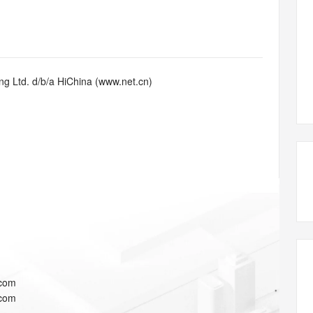
态智能体模型
旗舰 MoE 大模型，百万上下文与顶尖推理能力
图生视频，流
同享
万小智 AI 建站低至 15元/月
Qoder CN
AI 短剧/漫剧
云原生数据库 
快递物流查询
WordPress
成为服务伙
高校合作
点，立即开启云上创新
覆盖公网/内网、递归/权威、移动APP等全场景解析服务
送.CN域名，送备案服务码
基于千问大模型等，支持代码智能生成、研发智能问答
AI助力短剧
GLM-5.2
Wan2.7-T
Ubuntu
服务生态伙伴
视觉 Coding、空间感知、多模态思考等全面升级
1M上下文，专为长程任务能力而生
云工开物
企业应用
Works
Night Plan 支持 Qwen 3.8-Max
云原生大数据计算服务 MaxCompute
AI 办公
容器服务 Kub
NEW
Red Hat
30+ 款产品免费体验
Data Agent 驱动的一站式 Data+AI 开发治理平台
夜间 5 折，Qwen/Meoo/TokenPlan 客户专享
面向分析的企业级SaaS模式云数据仓库
AI智能应用
提供一站式管
科研合作
g Ltd. d/b/a HiChina (www.net.cn)
ERP
堂（旗舰版）
SUSE
智能客服
AI 应用构建
大模型原生
CRM
防护产品
2个月
自动承接线索
建站小程序
Qoder
大模型服务平台百炼-应用模版
OA 办公系统
HOT
NEW
面向真实软件
个人版上线、团队版降价；千问3.8-Max首发发尝鲜
丰富多元化的应用模版和解决方案
力提升
财税管理
模板建站
万有无界
大模型服务平台百炼-智能体
400电话
定制建站
的模型效果
灵活可视化地构建企业级 Agent
方案
广告营销
模板小程序
秒悟
人工智能平台 PAI
定制小程序
云端极速 AI 
新一代 AI 视频生成模型，深度适配广告营销等场景
AI Native 的算法工程平台，一站式完成建模、训练、推理服务部署
APP 开发
.com
建站系统
.com