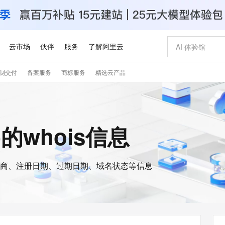
云市场
伙伴
服务
了解阿里云
制交付
备案服务
商标服务
精选云产品
AI 特惠
数据与 API
成为产品伙伴
企业增值服务
最佳实践
价格计算器
AI 场景体
基础软件
产品伙伴合
阿里云认证
市场活动
配置报价
大模型
自助选配和估算价格
步到位
智启 AI 普惠权益
产品生态集成认证中心
企业支持计划
云上春晚
域名与网站
Qwen Audio：打造专属 AI 语音助手
千问官方 MaaS 平台，为开发者和 Agent 而生，新用户赠送 1 亿 + tokens 额度
一句话生成原生
AI Coding
阿里云Maa
2026 阿里云
云服务器 E
为企业打
数据集
Windows
大模型认证
模型
NEW
NEW
格式还原
值低价云产品抢先购
至高享 1亿+免费 tokens，加速 Al 应用落地
提供智能易用的域名与建站服务
Qwen-Audio-3.0-Realtime 端到端实时语音角色扮演
输入一句话想法,
智能编程，一键
安全可靠、
op的whois信息
产品生态伙伴
专家技术服务
云上奥运之旅
弹性计算合作
阿里云中企出
手机三要素
宝塔 Linux
全部认证
价格优势
开源旗舰模型
即刻拥有 DeepSeek-V4-Pro
阿里云 OPC 创新助力计划
千问大模型
一键部署幻兽
AI 电商营销
对象存储 O
大模型
产品生态伙伴工作台
企业增值服务台
云栖战略参考
云存储合作计
云栖大会
身份实名认证
CentOS
训练营
推动算力普惠，释放技术红利
最高返9万
真正可用的 1M 上下文,一次完成代码全链路开发
快速构建应用程序和网站，即刻迈出上云第一步
轻松解锁专属 DeepSeek-V4-Pro
至高百万元 Token 补贴，加速一人公司成长
多元化、高性能、安全可靠的大模型服务
一键购买专属
从图文生成到
云上的中国
数据库合作计
活动全景
短信
Docker
图片和
商、注册日期、过期日期、域名状态等信息
自进化智能体
5 分钟轻松部署专属 QwenPaw
Token Plan 模型订阅计划
数字证书管理服务（原SSL证书）
高效搭建 AI
AI 广告创作
无影云电脑
企业成长
NEW
HOT
信息公告
看见新力量
云网络合作计
OCR 文字识别
JAVA
越聪明
证享300元代金券
全托管，含MySQL、PostgreSQL、SQL Server、MariaDB多引擎
Qwen3.8-Max 首发尝鲜，限时加量 10 倍，夜间低至2折
实现全站HTTPS，呈现可信的WEB访问
从聊天伙伴进化为能主动干活的本地数字员工
图文、视频一
随时随地安
Kimi-K3
HappyHors
NEW
魔搭 Mode
loud
服务实践
官网公告
Kimi 最新旗舰模型，长程编程与推理利器
让文字生成流
金融模力时刻
Salesforce O
版
发票查验
全能环境
Claude Code + GStack 打造工程团队
千问办公，限时限量积分加倍
Qoder
低代码高效构
AI 建站
短信服务
型
NEW
作计划
计划
创新中心
魔搭 ModelSc
健康状态
理服务
让AI从“聊天伙伴”进化为能干活的“数字员工”
安装技能 GStack，拥有专属 AI 工程团队
你的AI工作搭子，覆盖日常办公高频场景
面向真实软件的智能体编程平台
0 代码专业建
客户案例
天气预报查询
操作系统
Deepseek-v4-pro
HappyHors
态合作计划