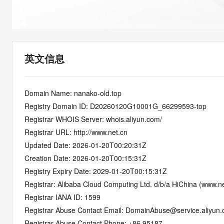
快速部署 Dify，高效搭建 
迁移与运维管理
10 分钟在聊天系统中增加
专有云
英文信息
Domain Name: nanako-old.top
Registry Domain ID: D20260120G10001G_66299593-top
Registrar WHOIS Server: whois.aliyun.com/
Registrar URL: http://www.net.cn
Updated Date: 2026-01-20T00:20:31Z
Creation Date: 2026-01-20T00:15:31Z
Registry Expiry Date: 2029-01-20T00:15:31Z
Registrar: Alibaba Cloud Computing Ltd. d/b/a HiChina (www.ne
Registrar IANA ID: 1599
Registrar Abuse Contact Email: DomainAbuse@service.aliyun
Registrar Abuse Contact Phone: +86.95187