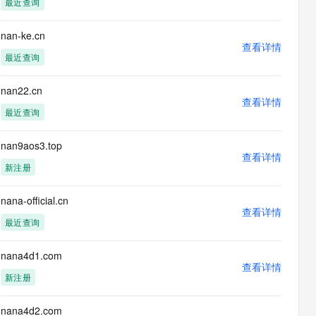
最近查询
息提取
与 AI 智能体进行实时音视频通话
从文本、图片、视频中提取结构化的属性信息
构建支持视频理解的 AI 音视频实时通话应用
nan-ke.cn
查看详情
t.diy 一步搞定创意建站
构建大模型应用的安全防护体系
最近查询
通过自然语言交互简化开发流程,全栈开发支持
通过阿里云安全产品对 AI 应用进行安全防护
nan22.cn
查看详情
最近查询
nan9aos3.top
查看详情
新注册
nana-official.cn
查看详情
最近查询
nana4d1.com
查看详情
新注册
nana4d2.com