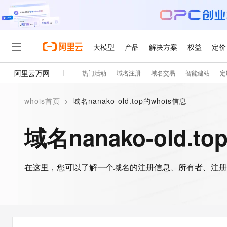
大模型
产品
解决方案
权益
定价
阿里云万网
热门活动
域名注册
域名交易
智能建站
定
大模型
产品
解决方案
权益
定价
云市场
伙伴
服务
了解阿里云
精选产品
精选解决方案
普惠上云
产品定价
精选商城
成为销售伙伴
售前咨询
为什么选择阿里云
千问AI平台
whois首页
>
域名nanako-old.top的whois信息
了解云产品的定价详情
大模型服务平台百炼
睿译宝，AI翻译排版一
普惠上云 官方力荐
分销伙伴
在线服务
网站建设
什么是云计算
大
大模型服务与应用平台
上传文档即自动完成翻译和
云服务器38元/年起，超
域名nanako-old.t
咨询伙伴
多端小程序
技术领先
云上成本管理
售后服务
轻量应用服务器
GLM-5.2：长任务时代
官方推荐返现计划
大模型
精选产品
精选解决方案
Salesforce 国际版订阅
稳定可靠
管理和优化成本
推荐新用户得奖励，单订单
销售伙伴合作计划
自助服务
友盟天域
安全合规
人工智能与机器学习
AI
文本生成
在这里，您可以了解一个域名的注册信息、所有者、注册
云数据库 RDS
Hermes Agent，打造
云工开物
无影生态合作计划
在线服务
观测云
分析师报告
自主进化，持久记忆，越用
高校专属算力普惠，学生认
计算
互联网应用开发
Qwen3.8-Max
HOT
Salesforce On Alibaba C
工单服务
智能体时代全能旗舰模型
Tuya 物联网平台阿里云
研究报告与白皮书
人工智能平台 PAI
快速拥有专属 OpenClaw
大模
Consulting Partner 合
大数据
容器
免费试用
短信专区
一站式AI开发、训练和推
蓝凌 OA
Qwen3.7-Plus
AI 大模型销售与服务生
现代化应用