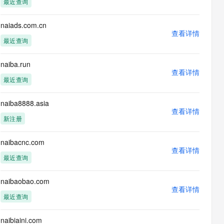
最近查询
息提取
与 AI 智能体进行实时音视频通话
从文本、图片、视频中提取结构化的属性信息
构建支持视频理解的 AI 音视频实时通话应用
naiads.com.cn
查看详情
t.diy 一步搞定创意建站
构建大模型应用的安全防护体系
最近查询
通过自然语言交互简化开发流程,全栈开发支持
通过阿里云安全产品对 AI 应用进行安全防护
naiba.run
查看详情
最近查询
naiba8888.asia
查看详情
新注册
naibacnc.com
查看详情
最近查询
naibaobao.com
查看详情
最近查询
naibiaini.com