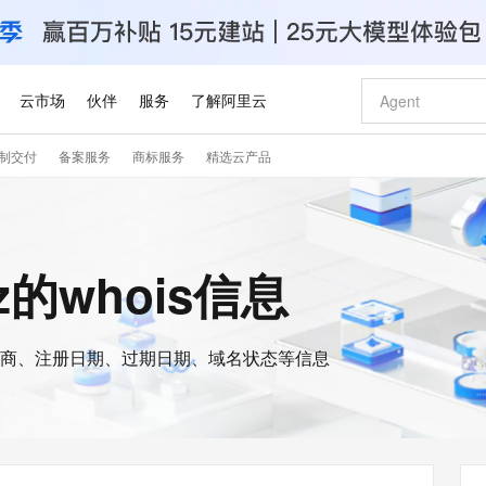
云市场
伙伴
服务
了解阿里云
制交付
备案服务
商标服务
精选云产品
AI 特惠
数据与 API
成为产品伙伴
企业增值服务
最佳实践
价格计算器
AI 场景体
基础软件
产品伙伴合
阿里云认证
市场活动
配置报价
大模型
自助选配和估算价格
步到位
智启 AI 普惠权益
产品生态集成认证中心
企业支持计划
云上春晚
域名与网站
Qwen Audio：打造专属 AI 语音助手
千问官方 MaaS 平台，为开发者和 Agent 而生，新用户赠送 1 亿 + tokens 额度
一句话生成原生
AI Coding
阿里云Maa
2026 阿里云
云服务器 E
为企业打
数据集
Windows
大模型认证
模型
NEW
NEW
格式还原
值低价云产品抢先购
至高享 1亿+免费 tokens，加速 Al 应用落地
提供智能易用的域名与建站服务
Qwen-Audio-3.0-Realtime 端到端实时语音角色扮演
输入一句话想法,
智能编程，一键
安全可靠、
xyz的whois信息
产品生态伙伴
专家技术服务
云上奥运之旅
弹性计算合作
阿里云中企出
手机三要素
宝塔 Linux
全部认证
价格优势
开源旗舰模型
即刻拥有 DeepSeek-V4-Pro
阿里云 OPC 创新助力计划
千问大模型
一键部署幻兽
AI 电商营销
对象存储 O
大模型
产品生态伙伴工作台
企业增值服务台
云栖战略参考
云存储合作计
云栖大会
身份实名认证
CentOS
训练营
推动算力普惠，释放技术红利
最高返9万
真正可用的 1M 上下文,一次完成代码全链路开发
快速构建应用程序和网站，即刻迈出上云第一步
轻松解锁专属 DeepSeek-V4-Pro
至高百万元 Token 补贴，加速一人公司成长
多元化、高性能、安全可靠的大模型服务
一键购买专属
从图文生成到
云上的中国
数据库合作计
活动全景
短信
Docker
图片和
商、注册日期、过期日期、域名状态等信息
自进化智能体
5 分钟轻松部署专属 QwenPaw
Token Plan 模型订阅计划
数字证书管理服务（原SSL证书）
高效搭建 AI
AI 广告创作
无影云电脑
企业成长
NEW
HOT
信息公告
看见新力量
云网络合作计
OCR 文字识别
JAVA
越聪明
证享300元代金券
全托管，含MySQL、PostgreSQL、SQL Server、MariaDB多引擎
Qwen3.8-Max 首发尝鲜，限时加量 10 倍，夜间低至2折
实现全站 HTTPS，呈现可信的 Web 访问
从聊天伙伴进化为能主动干活的本地数字员工
图文、视频一
随时随地安
Kimi-K3
HappyHors
NEW
魔搭 Mode
loud
服务实践
官网公告
Kimi 最新旗舰模型，长程编程与推理利器
让文字生成流
金融模力时刻
Salesforce O
版
发票查验
全能环境
Claude Code + GStack 打造工程团队
千问办公，限时限量积分加倍
Qoder
低代码高效构
AI 建站
短信服务
型
NEW
作计划
计划
创新中心
魔搭 ModelSc
健康状态
理服务
让AI从“聊天伙伴”进化为能干活的“数字员工”
安装技能 GStack，拥有专属 AI 工程团队
你的AI工作搭子，覆盖日常办公高频场景
面向真实软件的智能体编程平台
0 代码专业建
客户案例
天气预报查询
操作系统
Deepseek-v4-pro
HappyHors
态合作计划