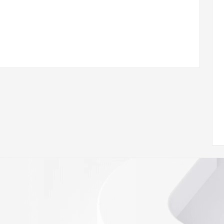
.NS101.VERIFY.HN
w.icann.org/wicf/
Z <<<
//icann.org/epp
RDAP: please visit
<
nal