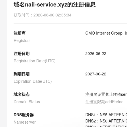
存储
天池大赛
能看、能想、能动手的多模
域名nail-service.xyz的注册信息
云解析DNS
解决方案免费试用 新老
电子合同
最高领取价值200元试用
安全
网络与CDN
AI 算法大赛
Qwen3-VL-Plus
获取时间
：
2026-08-06 02:35:34
畅捷通
大数据开发治理平台 Data
AI 产品 免费试用
网络
安全
云开发大赛
Tableau 订阅
1亿+ 大模型 tokens 和 
注册商
GMO Internet Group, 
可观测
入门学习赛
中间件
AI空中课堂在线直播课
云防火墙
140+云产品 免费试用
Registrar
大模型服务
上云与迁云
云原生的云上边界网络安全
产品新客免费试用，最长1
数据库
生态解决方案
注册日期
2026-06-22
千问AI平台-Token Plan
企业出海
大模型ACA认证体验
大数据计算
Registration Date(UTC)
助力企业全员 AI 认知与能
行业生态解决方案
政企业务
媒体服务
千问AI平台-模型体验
到期日期
2027-06-22
开发者生态解决方案
在线体验全尺寸、多种模态
Expiration Date(UTC)
企业服务与云通信
AI 开发和 AI 应用解决
Happy 系列大模型
域名与网站
域名状态
注册局设置禁止转移
ser
Domain Status
注册宽限期
addPeriod
终端用户计算
DNS服务器
DNS
1
：
NS5.AFTERNI
Serverless
大模型解决方案
DNS
2
：
NS6.AFTERNI
Nameserver
开发工具