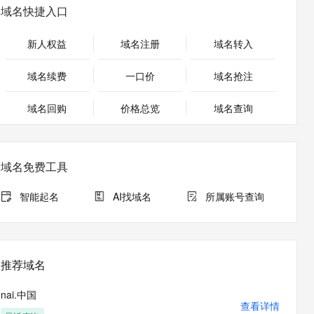
安全
畅自然，细节丰富
高表现力语音合成大模型，语音克隆听感自然
我要投诉
PolarDB
域名快捷入口
上云场景组合购
伴
Qoder CN V1.7.0 发布
漫剧创作，剧本、分镜、视频高效生成
100%兼容MySQL、PostgreSQL，兼容Oracle，支持集中和分布式
覆盖90%+业务场景，专享组合折扣价
2V
VPN
Fun-ASR
新人权益
域名注册
域名转入
文戏情感细腻自然，动作戏激烈拳拳到肉，实现更强表演能力
支持中英文自由切换，具备更强的噪声鲁棒性
ernetes 版 ACK
云聚AI 严选权益
云安全中心 AI BAS 智能自动
SSL 证书
，一键激活高效办公新体验
理容器应用的 K8s 服务
精选AI产品，从模型到应用全链提效
化模拟渗透攻击产品发布
域名续费
一口价
域名抢注
堡垒机
AI 用量加速计划
DataWorks ChatBI 会话支持
应用
域名回购
价格总览
防火墙
域名查询
、识别商机，让客服更高效、服务更出色。
新老同享，达量后返
上传临时文件分析
千问办公
主机安全
NEW
的智能体编程平台
一站式AI生产力平台
域名免费工具
AI 应用及服务市场
伶鹊
企业级人与Agent协作平台，接入和调度多个数字员工
智能客服平台，对话机器人、对话分析、智能外呼
智能起名
AI找域名
所属账号查询
AI 应用
大模型服务平台百炼 - 全妙
大模型
应用创作平台
多模态内容创作工具，已接入 DeepSeek
自然语言处理
推荐域名
数据标注
nai.中国
机器学习
查看详情