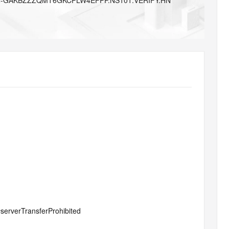
N-GAKBZZZQMT6GKCPLW4EFPP.NS101.VERIFY.HN
AI 应用
10分钟微调：让0.6B模型媲美235B模
多模态数据信
型
依托云原生高可用架构,实现Dify私有化部署
用1%尺寸在特定领域达到大模型90%以上效果
一个 AI 助手
超强辅助，Bol
即刻拥有 DeepSeek-R1 满血版
在企业官网、通讯软件中为客户提供 AI 客服
多种方案随心选，轻松解锁专属 DeepSeek
#serverTransferProhibited