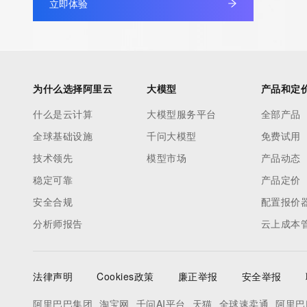
立即体验
The Whois and RDAP services are provided by CentralNic, and
information pertaining to Internet domain names registered by 
our customers. By using this service you are agreeing (1) not t
information presented here for any purpose other than determi
ownership of domain names, (2) not to store or reproduce this 
为什么选择阿里云
大模型
产品和定
any way, (3) not to use any high-volume, automated, electroni
什么是云计算
to obtain data from this service. Abuse of this service is monit
大模型服务平台
全部产品
actions in contravention of these terms will result in being per
全球基础设施
千问大模型
免费试用
blacklisted. All data is (c) CentralNic Ltd (https://www.centralni
技术领先
模型市场
产品动态
稳定可靠
产品定价
Access to the Whois and RDAP services is rate limited. For mo
安全合规
配置报价
information, visit https://centralnicregistry.com/policies/whois-g
分析师报告
云上成本
法律声明
Cookies政策
廉正举报
安全举报
阿里巴巴集团
淘宝网
千问AI平台
天猫
全球速卖通
阿里巴