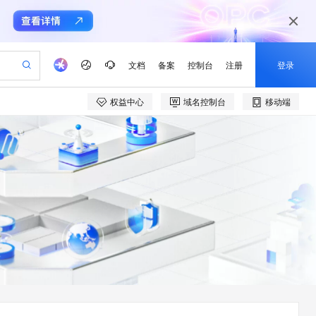
文档
备案
控制台
注册
登录
权益中心
域名控制台
移动端
验
作计划
器
AI 活动
专业服务
服务伙伴合作计划
开发者社区
加入我们
产品动态
服务平台百炼
阿里云 OPC 创新助力计划
一站式生成采购清单，支持单品或批量购买
可编辑精美 PPT 文稿
S产品伙伴计划（繁花）
峰会
CS
造的大模型服务与应用开发平台
Agency Agents：拥有专属领域专家
AI 生产力先锋
Al MaaS 服务伙伴赋能合作
域名
博文
Careers
PolarDB Agentic Database
至高可申请百万元
 轻松生成专业的 PPT
开启高性价比 AI 编程新体验
弹性可伸缩的云计算服务
先锋实践拓展 AI 生产力的边界
发布
多领域专家智能体,一键组建 AI 虚拟交付团队
Token 补贴，五大权
计划
海大会
伙伴信用分合作计划
商标
问答
社会招聘
益加速 OPC 成功
帕鲁游戏服务器
SS
HappyHorse 打造一站式影视创作平台
飞天发布时刻
HOT
秒悟 Meoo CLI 支持一键部
划
备案
电子书
校园招聘
联机服务器，轻松开启游戏
视频创作，一键激活电商全链路生产力
稳定、安全、高性价比、高性能的云存储服务
所见，即是所愿
署项目至阿里云账号
可视化编排打通从文字构思到成片全链路闭环
更多支持
划
公司注册
镜像站
视频生成
语音识别与合成
 智能体与工作流应用
漫剧工坊：一站式动画创作平台
AI 实训营
Flink OSS 支持
合作伙伴培训与认证
划
上云迁移
站生成，高效打造优质广告素材
全接入的云上超级电脑
通过阿里云百炼高效搭建AI应用,助力高效开发
快速生产连贯的高质量长漫剧
从基础到进阶，Agent 创客手把手教你
AssumeRole 角色自定义
e-1.1-T2V
Qwen3-TTS-Flash
lScope
我要反馈
查询合作伙伴
畅细腻的高质量视频
离线语音合成大模型，多语言方言自适应，低延迟高稳定
n Alibaba Cloud ISV 合作
代维服务
建企业门户网站
10 分钟搭建微信、支付宝小程序
百炼 Qwen3.7-Flash 系列模
创新加速
ope
登录合作伙伴管理后台
我要建议
站，无忧落地极速上线
以可视化方式快速构建移动和 PC 门户网站
国内短信简单易用，安全可靠，秒级触达，全球覆盖200+国家和地区。
高效部署网站，快速应用到小程序
型发布
e-1.1-I2V
Cosyvoice-V3-Flash