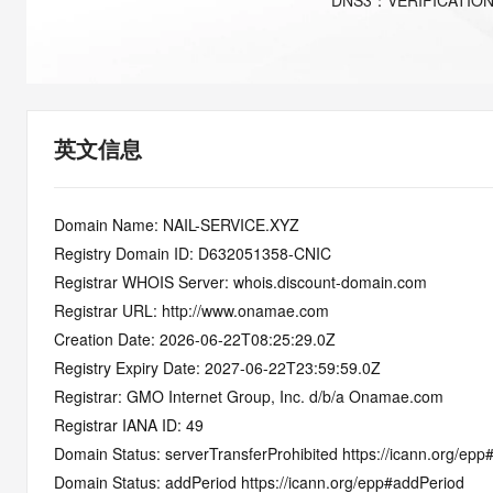
DNS
3
：
VERIFICATIO
快速部署 Dify，高效搭建 
迁移与运维管理
10 分钟在聊天系统中增加
专有云
英文信息
Domain Name: NAIL-SERVICE.XYZ
Registry Domain ID: D632051358-CNIC
Registrar WHOIS Server: whois.discount-domain.com
Registrar URL: http://www.onamae.com
Creation Date: 2026-06-22T08:25:29.0Z
Registry Expiry Date: 2027-06-22T23:59:59.0Z
Registrar: GMO Internet Group, Inc. d/b/a Onamae.com
Registrar IANA ID: 49
Domain Status: serverTransferProhibited https://icann.org/epp
Domain Status: addPeriod https://icann.org/epp#addPeriod