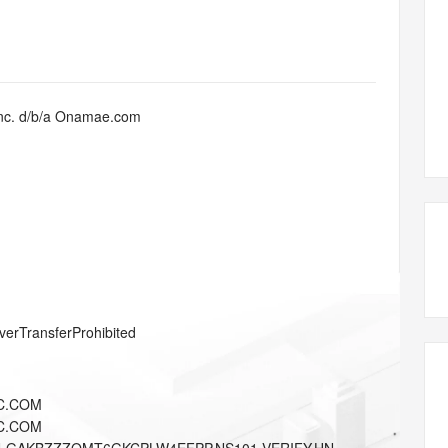
态智能体模型
旗舰 MoE 大模型，百万上下文与顶尖推理能力
图生视频，流
同享
万小智 AI 建站低至 15元/月
Qoder CN
AI 短剧/漫剧
云原生数据库 
快递物流查询
WordPress
成为服务伙
高校合作
点，立即开启云上创新
覆盖公网/内网、递归/权威、移动APP等全场景解析服务
送.CN域名，送备案服务码
基于千问大模型等，支持代码智能生成、研发智能问答
AI助力短剧
GLM-5.2
Wan2.7-T
Ubuntu
服务生态伙伴
视觉 Coding、空间感知、多模态思考等全面升级
1M上下文，专为长程任务能力而生
云工开物
企业应用
Works
Night Plan 支持 Qwen 3.8-Max
云原生大数据计算服务 MaxCompute
AI 办公
容器服务 Kub
NEW
Red Hat
30+ 款产品免费体验
Data Agent 驱动的一站式 Data+AI 开发治理平台
夜间 5 折，Qwen/Meoo/TokenPlan 客户专享
面向分析的企业级SaaS模式云数据仓库
AI智能应用
提供一站式管
科研合作
Inc. d/b/a Onamae.com
ERP
堂（旗舰版）
SUSE
智能客服
AI 应用构建
大模型原生
CRM
防护产品
2个月
自动承接线索
建站小程序
Qoder
大模型服务平台百炼-应用模版
OA 办公系统
HOT
NEW
面向真实软件
个人版上线、团队版降价；千问3.8-Max首发发尝鲜
丰富多元化的应用模版和解决方案
力提升
财税管理
模板建站
万有无界
大模型服务平台百炼-智能体
400电话
定制建站
的模型效果
灵活可视化地构建企业级 Agent
方案
广告营销
模板小程序
秒悟
人工智能平台 PAI
verTransferProhibited
定制小程序
云端极速 AI 
新一代 AI 视频生成模型，深度适配广告营销等场景
AI Native 的算法工程平台，一站式完成建模、训练、推理服务部署
APP 开发
C.COM
建站系统
C.COM