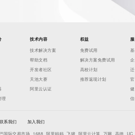
 contain
our
o use any
ning
data in
价
技术内容
权益
服
c processes
ored and
技术解决方案
免费试用
基
manently
帮助文档
解决方案免费试用
企
cregistry.com)
开发者社区
高校计划
迁
天池大赛
推荐返现计划
官
re
器
阿里云认证
健
uidance.
管理
信
联系我们
加入我们
巴国际交易市场
1688
阿里妈妈
飞猪
阿里云计算
万网
高德
UC