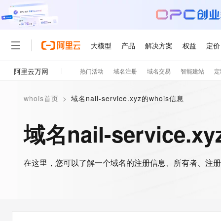
大模型
产品
解决方案
权益
定价
阿里云万网
热门活动
域名注册
域名交易
智能建站
定
大模型
产品
解决方案
权益
定价
云市场
伙伴
服务
了解阿里云
精选产品
精选解决方案
普惠上云
产品定价
精选商城
成为销售伙伴
售前咨询
为什么选择阿里云
千问AI平台
whois首页
>
域名nail-service.xyz的whois信息
了解云产品的定价详情
大模型服务平台百炼
睿译宝，AI翻译排版一
普惠上云 官方力荐
分销伙伴
在线服务
网站建设
什么是云计算
大
大模型服务与应用平台
上传文档即自动完成翻译和
云服务器38元/年起，超
域名nail-service.
咨询伙伴
多端小程序
技术领先
云上成本管理
售后服务
轻量应用服务器
GLM-5.2：长任务时代
官方推荐返现计划
大模型
精选产品
精选解决方案
Salesforce 国际版订阅
稳定可靠
管理和优化成本
推荐新用户得奖励，单订单
销售伙伴合作计划
自助服务
友盟天域
安全合规
人工智能与机器学习
AI
文本生成
在这里，您可以了解一个域名的注册信息、所有者、注册
云数据库 RDS
Hermes Agent，打造
云工开物
无影生态合作计划
在线服务
观测云
分析师报告
自主进化，持久记忆，越用
高校专属算力普惠，学生认
计算
互联网应用开发
Qwen3.8-Max
HOT
Salesforce On Alibaba C
工单服务
智能体时代全能旗舰模型
Tuya 物联网平台阿里云
研究报告与白皮书
人工智能平台 PAI
快速拥有专属 OpenClaw
大模
Consulting Partner 合
大数据
容器
免费试用
短信专区
一站式AI开发、训练和推
蓝凌 OA
Qwen3.7-Plus
AI 大模型销售与服务生
现代化应用