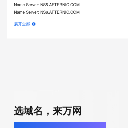
Name Server: NS5.AFTERNIC.COM
Name Server: NS6.AFTERNIC.COM
Name Server: VERIFICATION-GAKBZZZQMT6GKCPLW4EFPP
展开全部
DNSSEC: unsigned
Registrar Abuse Contact Email: abuse@internet.gmo
Registrar Abuse Contact Phone: +81.337709199
URL of the ICANN Whois Inaccuracy Complaint Form: https://ww
>>> Last update of WHOIS database: 2026-06-24T06:13:00.0
For more information on Whois status codes, please visit https:
>>> IMPORTANT INFORMATION ABOUT THE DEPLOYMENT OF 
https://www.centralnicregistry.com/support/information/rdap <<
选域名，来万网
The registration data available in this service is limited. Additio
data may be available at https://lookup.icann.org