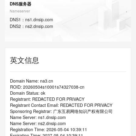
DNS服务器
Nameserver
DNS
1
：
ns1.dnsip.com
DNS
2
：
ns2.dnsip.com
英文信息
Domain Name: na3.cn
ROID: 20260504s10001s74327038-cn
Domain Status: ok
Registrant: REDACTED FOR PRIVACY
Registrant Contact Email: REDACTED FOR PRIVACY
Sponsoring Registrar: 广东互易网络知识产权有限公司
Name Server: ns1.dnsip.com
Name Server: ns2.dnsip.com
Registration Time: 2026-05-04 10:39:11
Expiration Time: 2027-05-04 10:39:11