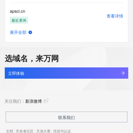
apsci.cn
查看详情
最近查询
展开全部
bmwev.cn
查看详情
最近查询
选域名，来万网
hctou.com.cn
查看详情
最近查询
立即体验
bbdc.cn
查看详情
最近查询
关注我们：
新浪微博
huanzhit.cn
联系我们
查看详情
最近查询
文档
|
开发者社区
|
天池大赛
|
培训与认证