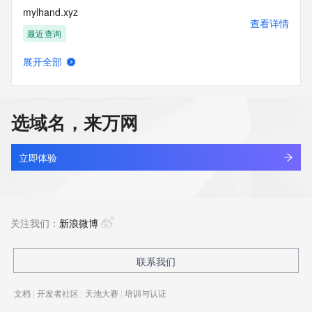
mylhand.xyz
查看详情
最近查询
展开全部
myliangche.com
查看详情
最近查询
选域名，来万网
mylife-wc.xyz
查看详情
新注册
立即体验
mylifeos.work
查看详情
新注册
关注我们：
新浪微博
mylighter.com
联系我们
查看详情
最近查询
文档
|
开发者社区
|
天池大赛
|
培训与认证