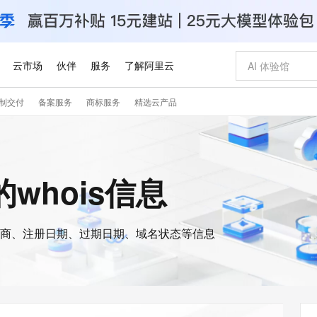
云市场
伙伴
服务
了解阿里云
制交付
备案服务
商标服务
精选云产品
AI 特惠
数据与 API
成为产品伙伴
企业增值服务
最佳实践
价格计算器
AI 场景体
基础软件
产品伙伴合
阿里云认证
市场活动
配置报价
大模型
自助选配和估算价格
步到位
智启 AI 普惠权益
产品生态集成认证中心
企业支持计划
云上春晚
域名与网站
Qwen Audio：打造专属 AI 语音助手
千问官方 MaaS 平台，为开发者和 Agent 而生，新用户赠送 1 亿 + tokens 额度
一句话生成原生
AI Coding
阿里云Maa
2026 阿里云
云服务器 E
为企业打
数据集
Windows
大模型认证
模型
NEW
NEW
格式还原
值低价云产品抢先购
至高享 1亿+免费 tokens，加速 Al 应用落地
提供智能易用的域名与建站服务
Qwen-Audio-3.0-Realtime 端到端实时语音角色扮演
输入一句话想法,
智能编程，一键
安全可靠、
e的whois信息
产品生态伙伴
专家技术服务
云上奥运之旅
弹性计算合作
阿里云中企出
手机三要素
宝塔 Linux
全部认证
价格优势
开源旗舰模型
即刻拥有 DeepSeek-V4-Pro
阿里云 OPC 创新助力计划
千问大模型
一键部署幻兽
AI 电商营销
对象存储 O
大模型
产品生态伙伴工作台
企业增值服务台
云栖战略参考
云存储合作计
云栖大会
身份实名认证
CentOS
训练营
推动算力普惠，释放技术红利
最高返9万
真正可用的 1M 上下文,一次完成代码全链路开发
快速构建应用程序和网站，即刻迈出上云第一步
轻松解锁专属 DeepSeek-V4-Pro
至高百万元 Token 补贴，加速一人公司成长
多元化、高性能、安全可靠的大模型服务
一键购买专属
从图文生成到
云上的中国
数据库合作计
活动全景
短信
Docker
图片和
商、注册日期、过期日期、域名状态等信息
自进化智能体
5 分钟轻松部署专属 QwenPaw
Token Plan 模型订阅计划
数字证书管理服务（原SSL证书）
高效搭建 AI
AI 广告创作
无影云电脑
企业成长
NEW
HOT
信息公告
看见新力量
云网络合作计
OCR 文字识别
JAVA
越聪明
证享300元代金券
全托管，含MySQL、PostgreSQL、SQL Server、MariaDB多引擎
Qwen3.8-Max 首发尝鲜，限时加量 10 倍，夜间低至2折
实现全站HTTPS，呈现可信的WEB访问
从聊天伙伴进化为能主动干活的本地数字员工
图文、视频一
随时随地安
Kimi-K3
HappyHors
NEW
魔搭 Mode
loud
服务实践
官网公告
Kimi 最新旗舰模型，长程编程与推理利器
让文字生成流
金融模力时刻
Salesforce O
版
发票查验
全能环境
Claude Code + GStack 打造工程团队
千问办公，限时限量积分加倍
Qoder
低代码高效构
AI 建站
短信服务
型
NEW
作计划
计划
创新中心
魔搭 ModelSc
健康状态
理服务
让AI从“聊天伙伴”进化为能干活的“数字员工”
安装技能 GStack，拥有专属 AI 工程团队
你的AI工作搭子，覆盖日常办公高频场景
面向真实软件的智能体编程平台
0 代码专业建
客户案例
天气预报查询
操作系统
Deepseek-v4-pro
HappyHors
态合作计划