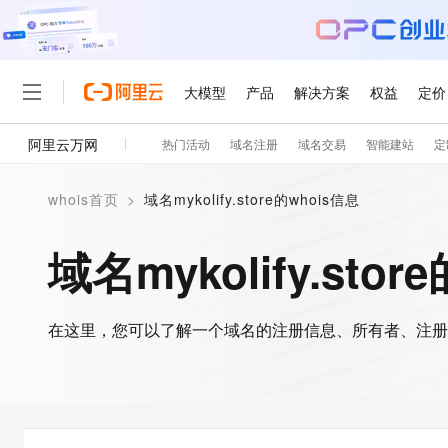
大模型
产品
解决方案
权益
定价
阿里云万网
热门活动
域名注册
域名交易
智能建站
定
大模型
产品
解决方案
权益
定价
云市场
伙伴
服务
了解阿里云
精选产品
精选解决方案
普惠上云
产品定价
精选商城
成为销售伙伴
售前咨询
为什么选择阿里云
千问AI平台
whois首页
>
域名mykolify.store的whois信息
了解云产品的定价详情
大模型服务平台百炼
睿译宝，AI翻译排版一
普惠上云 官方力荐
分销伙伴
在线服务
网站建设
什么是云计算
大
大模型服务与应用平台
上传文档即自动完成翻译和
云服务器38元/年起，超
域名mykolify.stor
咨询伙伴
多端小程序
技术领先
云上成本管理
售后服务
轻量应用服务器
GLM-5.2：长任务时代
官方推荐返现计划
大模型
精选产品
精选解决方案
Salesforce 国际版订阅
稳定可靠
管理和优化成本
推荐新用户得奖励，单订单
销售伙伴合作计划
自助服务
友盟天域
安全合规
人工智能与机器学习
AI
文本生成
在这里，您可以了解一个域名的注册信息、所有者、注册
云数据库 RDS
Hermes Agent，打造
云工开物
无影生态合作计划
在线服务
观测云
分析师报告
自主进化，持久记忆，越用
高校专属算力普惠，学生认
计算
互联网应用开发
Qwen3.8-Max
HOT
Salesforce On Alibaba C
工单服务
智能体时代全能旗舰模型
Tuya 物联网平台阿里云
研究报告与白皮书
人工智能平台 PAI
快速拥有专属 OpenClaw
大模
Consulting Partner 合
大数据
容器
免费试用
短信专区
一站式AI开发、训练和推
蓝凌 OA
Qwen3.7-Plus
AI 大模型销售与服务生
现代化应用