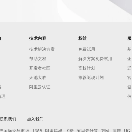
价
技术内容
权益
服
技术解决方案
免费试用
基
帮助文档
解决方案免费试用
企
开发者社区
高校计划
迁
天池大赛
推荐返现计划
官
器
阿里云认证
健
管理
信
联系我们
加入我们
巴国际交易市场
1688
阿里妈妈
飞猪
阿里云计算
万网
高德
UC