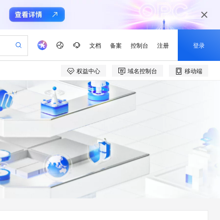
文档
备案
控制台
注册
登录
权益中心
域名控制台
移动端
验
作计划
器
AI 活动
专业服务
服务伙伴合作计划
开发者社区
加入我们
产品动态
服务平台百炼
阿里云 OPC 创新助力计划
一站式生成采购清单，支持单品或批量购买
可编辑精美 PPT 文稿
S产品伙伴计划（繁花）
峰会
CS
造的大模型服务与应用开发平台
Agency Agents：拥有专属领域专家
AI 生产力先锋
Al MaaS 服务伙伴赋能合作
域名
博文
Careers
至高可申请百万元
Qwen3.8-Max 模型上线
 轻松生成专业的 PPT
开启高性价比 AI 编程新体验
弹性可伸缩的云计算服务
先锋实践拓展 AI 生产力的边界
多领域专家智能体,一键组建 AI 虚拟交付团队
Token 补贴，五大权
计划
海大会
伙伴信用分合作计划
商标
问答
社会招聘
益加速 OPC 成功
帕鲁游戏服务器
SS
HappyHorse 打造一站式影视创作平台
飞天发布时刻
HOT
Open Search 向量检索版支
划
备案
电子书
校园招聘
联机服务器，轻松开启游戏
视频创作，一键激活电商全链路生产力
稳定、安全、高性价比、高性能的云存储服务
所见，即是所愿
持视频检索 Pipeline 功能
可视化编排打通从文字构思到成片全链路闭环
更多支持
划
公司注册
镜像站
视频生成
语音识别与合成
 智能体与工作流应用
漫剧工坊：一站式动画创作平台
AI 实训营
应用身份服务 (IDaaS)
合作伙伴培训与认证
划
上云迁移
站生成，高效打造优质广告素材
全接入的云上超级电脑
通过阿里云百炼高效搭建AI应用,助力高效开发
快速生产连贯的高质量长漫剧
从基础到进阶，Agent 创客手把手教你
OpenClaw 管理能力上线
e-1.1-T2V
Qwen3-TTS-Flash
lScope
我要反馈
查询合作伙伴
畅细腻的高质量视频
离线语音合成大模型，多语言方言自适应，低延迟高稳定
n Alibaba Cloud ISV 合作
代维服务
建企业门户网站
10 分钟搭建微信、支付宝小程序
MaxCompute MaxFrame 提
创新加速
ope
登录合作伙伴管理后台
我要建议
站，无忧落地极速上线
以可视化方式快速构建移动和 PC 门户网站
国内短信简单易用，安全可靠，秒级触达，全球覆盖200+国家和地区。
高效部署网站，快速应用到小程序
供自动弹性内存功能
e-1.1-I2V
Cosyvoice-V3-Flash