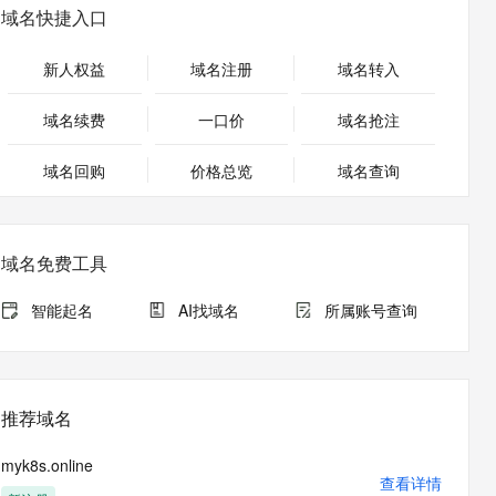
安全
畅自然，细节丰富
高表现力语音合成大模型，语音克隆听感自然
我要投诉
PolarDB
域名快捷入口
上云场景组合购
Milvus 弹性伸缩功能新增节
伴
漫剧创作，剧本、分镜、视频高效生成
100%兼容MySQL、PostgreSQL，兼容Oracle，支持集中和分布式
覆盖90%+业务场景，专享组合折扣价
点支持范围
2V
VPN
Fun-ASR
新人权益
域名注册
域名转入
文戏情感细腻自然，动作戏激烈拳拳到肉，实现更强表演能力
支持中英文自由切换，具备更强的噪声鲁棒性
ernetes 版 ACK
云聚AI 严选权益
AI 原生数据库服务发布
SSL 证书
，一键激活高效办公新体验
理容器应用的 K8s 服务
精选AI产品，从模型到应用全链提效
Agent 数据网关
域名续费
一口价
域名抢注
堡垒机
AI 用量加速计划
云原生数据库 PolarDB
应用
域名回购
价格总览
防火墙
域名查询
、识别商机，让客服更高效、服务更出色。
新老同享，达量后返
Agentic Database 发布
千问办公
主机安全
NEW
的智能体编程平台
一站式AI生产力平台
域名免费工具
AI 应用及服务市场
伶鹊
企业级人与Agent协作平台，接入和调度多个数字员工
智能客服平台，对话机器人、对话分析、智能外呼
智能起名
AI找域名
所属账号查询
AI 应用
大模型服务平台百炼 - 全妙
大模型
应用创作平台
多模态内容创作工具，已接入 DeepSeek
自然语言处理
推荐域名
数据标注
myk8s.online
机器学习
查看详情