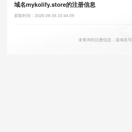
存储
天池大赛
能看、能想、能动手的多模
域名mykolify.store的注册信息
云解析DNS
解决方案免费试用 新老
电子合同
最高领取价值200元试用
安全
网络与CDN
AI 算法大赛
Qwen3-VL-Plus
获取时间
：
2026-08-06 23:44:09
畅捷通
大数据开发治理平台 Data
AI 产品 免费试用
网络
安全
云开发大赛
Tableau 订阅
1亿+ 大模型 tokens 和 
可观测
入门学习赛
中间件
AI空中课堂在线直播课
未查询到注册信息，该域名可
云防火墙
140+云产品 免费试用
大模型服务
上云与迁云
云原生的云上边界网络安全
产品新客免费试用，最长1
数据库
生态解决方案
千问AI平台-Token Plan
企业出海
大模型ACA认证体验
大数据计算
助力企业全员 AI 认知与能
行业生态解决方案
政企业务
媒体服务
千问AI平台-模型体验
开发者生态解决方案
在线体验全尺寸、多种模态
企业服务与云通信
AI 开发和 AI 应用解决
Happy 系列大模型
域名与网站
终端用户计算
Serverless
大模型解决方案
开发工具