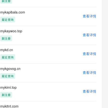
新注册
息提取
与 AI 智能体进行实时音视频通话
从文本、图片、视频中提取结构化的属性信息
构建支持视频理解的 AI 音视频实时通话应用
mykapibala.com
查看详情
t.diy 一步搞定创意建站
构建大模型应用的安全防护体系
最近查询
通过自然语言交互简化开发流程,全栈开发支持
通过阿里云安全产品对 AI 应用进行安全防护
mykaywoo.top
查看详情
新注册
mykd.cn
查看详情
最近查询
mykgovog.cn
查看详情
最近查询
mykimi.top
查看详情
新注册
mykitnt.com