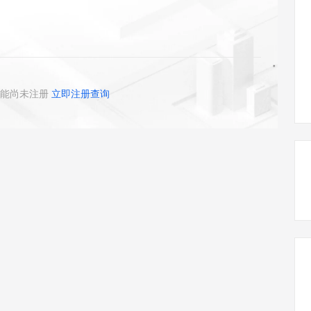
态智能体模型
旗舰 MoE 大模型，百万上下文与顶尖推理能力
图生视频，流
同享
万小智 AI 建站低至 15元/月
Qoder CN
AI 短剧/漫剧
云原生数据库 
快递物流查询
WordPress
成为服务伙
高校合作
点，立即开启云上创新
覆盖公网/内网、递归/权威、移动APP等全场景解析服务
送.CN域名，送备案服务码
基于千问大模型等，支持代码智能生成、研发智能问答
AI助力短剧
GLM-5.2
Wan2.7-T
Ubuntu
服务生态伙伴
视觉 Coding、空间感知、多模态思考等全面升级
1M上下文，专为长程任务能力而生
云工开物
企业应用
Works
Night Plan 支持 Qwen 3.8-Max
云原生大数据计算服务 MaxCompute
AI 办公
容器服务 Kub
NEW
Red Hat
30+ 款产品免费体验
Data Agent 驱动的一站式 Data+AI 开发治理平台
夜间 5 折，Qwen/Meoo/TokenPlan 客户专享
面向分析的企业级SaaS模式云数据仓库
AI智能应用
提供一站式管
科研合作
ERP
堂（旗舰版）
SUSE
能尚未注册
立即注册查询
智能客服
AI 应用构建
大模型原生
CRM
防护产品
2个月
自动承接线索
建站小程序
Qoder
大模型服务平台百炼-应用模版
OA 办公系统
HOT
NEW
面向真实软件
个人版上线、团队版降价；千问3.8-Max首发发尝鲜
丰富多元化的应用模版和解决方案
力提升
财税管理
模板建站
万有无界
大模型服务平台百炼-智能体
400电话
定制建站
的模型效果
灵活可视化地构建企业级 Agent
方案
广告营销
模板小程序
秒悟
人工智能平台 PAI
定制小程序
云端极速 AI 
新一代 AI 视频生成模型，深度适配广告营销等场景
AI Native 的算法工程平台，一站式完成建模、训练、推理服务部署
APP 开发
建站系统