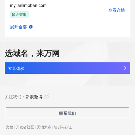
myjianlimoban.com
查看详情
最近查询
展开全部
myjieche.cn
查看详情
最近查询
选域名，来万网
myjimsq.cn
查看详情
最近查询
立即体验
myjiuht.cn
查看详情
最近查询
关注我们：
新浪微博
myjj.com
联系我们
查看详情
最近查询
文档
|
开发者社区
|
天池大赛
|
培训与认证