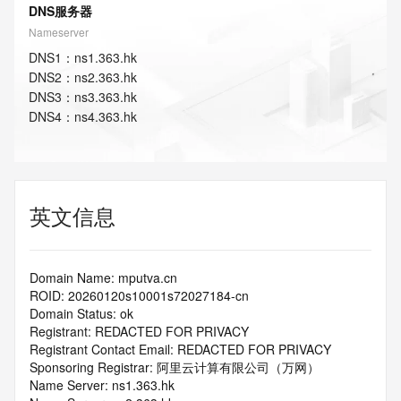
DNS服务器
Nameserver
DNS
1
：
ns1.363.hk
DNS
2
：
ns2.363.hk
DNS
3
：
ns3.363.hk
DNS
4
：
ns4.363.hk
英文信息
Domain Name: mputva.cn
ROID: 20260120s10001s72027184-cn
Domain Status: ok
Registrant: REDACTED FOR PRIVACY
Registrant Contact Email: REDACTED FOR PRIVACY
Sponsoring Registrar: 阿里云计算有限公司（万网）
Name Server: ns1.363.hk