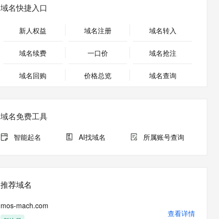
安全
畅自然，细节丰富
高表现力语音合成大模型，语音克隆听感自然
我要投诉
PolarDB
域名快捷入口
上云场景组合购
Milvus 弹性伸缩功能新增节
伴
漫剧创作，剧本、分镜、视频高效生成
100%兼容MySQL、PostgreSQL，兼容Oracle，支持集中和分布式
覆盖90%+业务场景，专享组合折扣价
点支持范围
2V
VPN
Fun-ASR
新人权益
域名注册
域名转入
文戏情感细腻自然，动作戏激烈拳拳到肉，实现更强表演能力
支持中英文自由切换，具备更强的噪声鲁棒性
ernetes 版 ACK
云聚AI 严选权益
AI 原生数据库服务发布
SSL 证书
，一键激活高效办公新体验
理容器应用的 K8s 服务
精选AI产品，从模型到应用全链提效
Agent 数据网关
域名续费
一口价
域名抢注
堡垒机
AI 用量加速计划
云原生数据库 PolarDB
应用
域名回购
价格总览
防火墙
域名查询
、识别商机，让客服更高效、服务更出色。
新老同享，达量后返
Agentic Database 发布
千问办公
主机安全
NEW
的智能体编程平台
一站式AI生产力平台
域名免费工具
AI 应用及服务市场
伶鹊
企业级人与Agent协作平台，接入和调度多个数字员工
智能客服平台，对话机器人、对话分析、智能外呼
智能起名
AI找域名
所属账号查询
AI 应用
大模型服务平台百炼 - 全妙
大模型
应用创作平台
多模态内容创作工具，已接入 DeepSeek
自然语言处理
推荐域名
数据标注
mos-mach.com
机器学习
查看详情