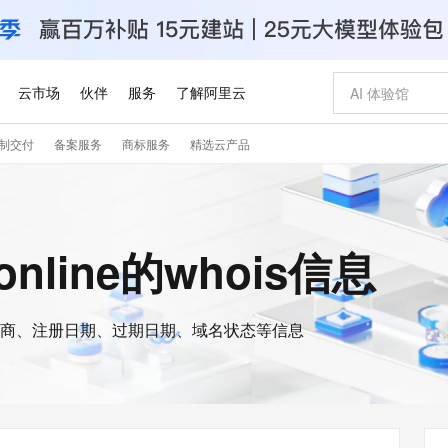
云市场
伙伴
服务
了解阿里云
制交付
备案服务
商标服务
精选云产品
AI 特惠
数据与 API
成为产品伙伴
企业增值服务
最佳实践
价格计算器
AI 场景体
基础软件
产品伙伴合
阿里云认证
市场活动
配置报价
大模型
自助选配和估算价格
步到位
智启 AI 普惠权益
产品生态集成认证中心
企业支持计划
云上春晚
域名与网站
Qwen Audio：打造专属 AI 语音助手
千问官方 MaaS 平台，为开发者和 Agent 而生，新用户赠送 1 亿 + tokens 额度
一句话生成原生
AI Coding
阿里云Maa
2026 阿里云
云服务器 E
为企业打
数据集
Windows
大模型认证
模型
NEW
NEW
格式还原
值低价云产品抢先购
至高享 1亿+免费 tokens，加速 Al 应用落地
提供智能易用的域名与建站服务
Qwen-Audio-3.0-Realtime 端到端实时语音角色扮演
输入一句话想法,
智能编程，一键
安全可靠、
.online的whois信息
产品生态伙伴
专家技术服务
云上奥运之旅
弹性计算合作
阿里云中企出
手机三要素
宝塔 Linux
全部认证
价格优势
开源旗舰模型
即刻拥有 DeepSeek-V4-Pro
阿里云 OPC 创新助力计划
千问大模型
一键部署幻兽
AI 电商营销
对象存储 O
大模型
产品生态伙伴工作台
企业增值服务台
云栖战略参考
云存储合作计
云栖大会
身份实名认证
CentOS
训练营
推动算力普惠，释放技术红利
最高返9万
真正可用的 1M 上下文,一次完成代码全链路开发
快速构建应用程序和网站，即刻迈出上云第一步
轻松解锁专属 DeepSeek-V4-Pro
至高百万元 Token 补贴，加速一人公司成长
多元化、高性能、安全可靠的大模型服务
一键购买专属
从图文生成到
云上的中国
数据库合作计
活动全景
短信
Docker
图片和
商、注册日期、过期日期、域名状态等信息
自进化智能体
5 分钟轻松部署专属 QwenPaw
Token Plan 模型订阅计划
数字证书管理服务（原SSL证书）
高效搭建 AI
AI 广告创作
无影云电脑
企业成长
NEW
HOT
信息公告
看见新力量
云网络合作计
OCR 文字识别
JAVA
越聪明
证享300元代金券
全托管，含MySQL、PostgreSQL、SQL Server、MariaDB多引擎
Qwen3.8-Max 首发尝鲜，限时加量 10 倍，夜间低至2折
实现全站HTTPS，呈现可信的WEB访问
从聊天伙伴进化为能主动干活的本地数字员工
图文、视频一
随时随地安
Kimi-K3
HappyHors
NEW
魔搭 Mode
loud
服务实践
官网公告
Kimi 最新旗舰模型，长程编程与推理利器
让文字生成流
金融模力时刻
Salesforce O
版
发票查验
全能环境
Claude Code + GStack 打造工程团队
千问办公，限时限量积分加倍
Qoder
低代码高效构
AI 建站
短信服务
型
NEW
作计划
计划
创新中心
魔搭 ModelSc
健康状态
理服务
让AI从“聊天伙伴”进化为能干活的“数字员工”
安装技能 GStack，拥有专属 AI 工程团队
你的AI工作搭子，覆盖日常办公高频场景
面向真实软件的智能体编程平台
0 代码专业建
客户案例
天气预报查询
操作系统
Deepseek-v4-pro
HappyHors
态合作计划