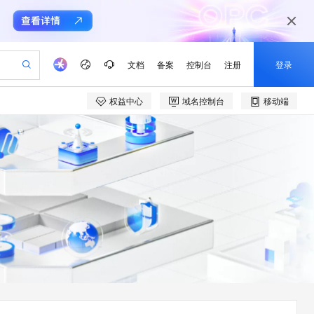
文档
备案
控制台
注册
登录
权益中心
域名控制台
移动端
验
作计划
器
AI 活动
专业服务
服务伙伴合作计划
开发者社区
加入我们
产品动态
服务平台百炼
阿里云 OPC 创新助力计划
一站式生成采购清单，支持单品或批量购买
可编辑精美 PPT 文稿
S产品伙伴计划（繁花）
峰会
CS
造的大模型服务与应用开发平台
Agency Agents：拥有专属领域专家
AI 生产力先锋
Al MaaS 服务伙伴赋能合作
域名
博文
Careers
至高可申请百万元
Qwen3.8-Max 模型上线
 轻松生成专业的 PPT
开启高性价比 AI 编程新体验
弹性可伸缩的云计算服务
先锋实践拓展 AI 生产力的边界
多领域专家智能体,一键组建 AI 虚拟交付团队
Token 补贴，五大权
计划
海大会
伙伴信用分合作计划
商标
问答
社会招聘
益加速 OPC 成功
帕鲁游戏服务器
SS
HappyHorse 打造一站式影视创作平台
飞天发布时刻
HOT
Open Search 向量检索版支
划
备案
电子书
校园招聘
联机服务器，轻松开启游戏
视频创作，一键激活电商全链路生产力
稳定、安全、高性价比、高性能的云存储服务
所见，即是所愿
持视频检索 Pipeline 功能
可视化编排打通从文字构思到成片全链路闭环
更多支持
划
公司注册
镜像站
视频生成
语音识别与合成
 智能体与工作流应用
漫剧工坊：一站式动画创作平台
AI 实训营
应用身份服务 (IDaaS)
合作伙伴培训与认证
划
上云迁移
站生成，高效打造优质广告素材
全接入的云上超级电脑
通过阿里云百炼高效搭建AI应用,助力高效开发
快速生产连贯的高质量长漫剧
从基础到进阶，Agent 创客手把手教你
OpenClaw 管理能力上线
e-1.1-T2V
Qwen3-TTS-Flash
lScope
我要反馈
查询合作伙伴
畅细腻的高质量视频
离线语音合成大模型，多语言方言自适应，低延迟高稳定
n Alibaba Cloud ISV 合作
代维服务
建企业门户网站
10 分钟搭建微信、支付宝小程序
MaxCompute MaxFrame 提
创新加速
ope
登录合作伙伴管理后台
我要建议
站，无忧落地极速上线
以可视化方式快速构建移动和 PC 门户网站
国内短信简单易用，安全可靠，秒级触达，全球覆盖200+国家和地区。
高效部署网站，快速应用到小程序
供自动弹性内存功能
e-1.1-I2V
Cosyvoice-V3-Flash