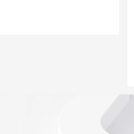
ann.org/wicf
46Z <<<
s://icann.org/epp
ed
rmational
Registry is
tes