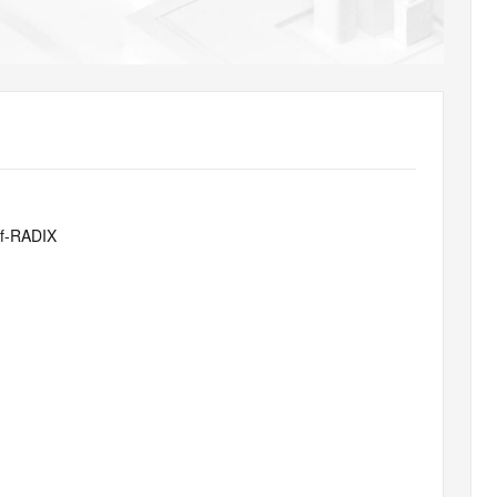
AI 应用
10分钟微调：让0.6B模型媲美235B模
多模态数据信
型
依托云原生高可用架构,实现Dify私有化部署
用1%尺寸在特定领域达到大模型90%以上效果
一个 AI 助手
超强辅助，Bol
即刻拥有 DeepSeek-R1 满血版
在企业官网、通讯软件中为客户提供 AI 客服
多种方案随心选，轻松解锁专属 DeepSeek
f-RADIX