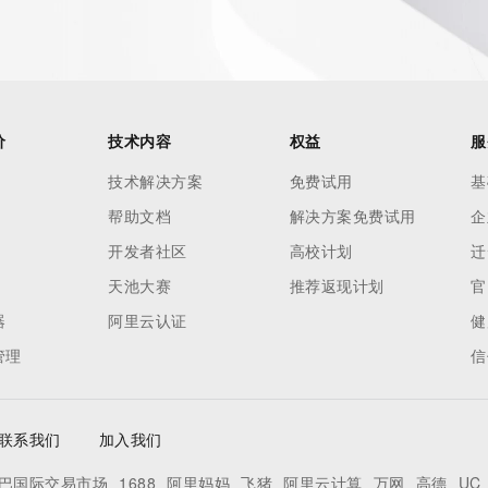
es and
rovided by
this
价
技术内容
权益
服
 lawful
技术解决方案
免费试用
基
ta
帮助文档
解决方案免费试用
企
pporting
开发者社区
高校计划
迁
dvertising
天池大赛
推荐返现计划
官
r
器
阿里云认证
健
processes
管理
信
y
ames or
联系我们
加入我们
y time. By
巴国际交易市场
1688
阿里妈妈
飞猪
阿里云计算
万网
高德
UC