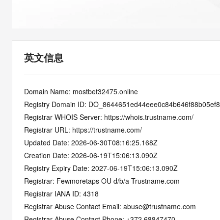
快速部署 Dify，高效搭建 
迁移与运维管理
10 分钟在聊天系统中增加
专有云
英文信息
Domain Name: mostbet32475.online
Registry Domain ID: DO_8644651ed44eee0c84b646f88b05ef8
Registrar WHOIS Server: https://whois.trustname.com/
Registrar URL: https://trustname.com/
Updated Date: 2026-06-30T08:16:25.168Z
Creation Date: 2026-06-19T15:06:13.090Z
Registry Expiry Date: 2027-06-19T15:06:13.090Z
Registrar: Fewmoretaps OU d/b/a Trustname.com
Registrar IANA ID: 4318
Registrar Abuse Contact Email: abuse@trustname.com
Registrar Abuse Contact Phone: +372.68847470