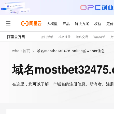
大模型
产品
解决方案
权益
定价
阿里云万网
热门活动
域名注册
域名交易
智能建站
定
大模型
产品
解决方案
权益
定价
云市场
伙伴
服务
了解阿里云
精选产品
精选解决方案
普惠上云
产品定价
精选商城
成为销售伙伴
售前咨询
为什么选择阿里云
千问AI平台
whois首页
>
域名mostbet32475.online的whois信息
了解云产品的定价详情
大模型服务平台百炼
睿译宝，AI翻译排版一
普惠上云 官方力荐
分销伙伴
在线服务
网站建设
什么是云计算
大
大模型服务与应用平台
上传文档即自动完成翻译和
云服务器38元/年起，超
域名mostbet32475
咨询伙伴
多端小程序
技术领先
云上成本管理
售后服务
轻量应用服务器
GLM-5.2：长任务时代
官方推荐返现计划
大模型
精选产品
精选解决方案
Salesforce 国际版订阅
稳定可靠
管理和优化成本
推荐新用户得奖励，单订单
销售伙伴合作计划
自助服务
友盟天域
安全合规
人工智能与机器学习
AI
文本生成
在这里，您可以了解一个域名的注册信息、所有者、注册
云数据库 RDS
Hermes Agent，打造
云工开物
无影生态合作计划
在线服务
观测云
分析师报告
自主进化，持久记忆，越用
高校专属算力普惠，学生认
计算
互联网应用开发
Qwen3.8-Max
HOT
Salesforce On Alibaba C
工单服务
智能体时代全能旗舰模型
Tuya 物联网平台阿里云
研究报告与白皮书
人工智能平台 PAI
快速拥有专属 OpenClaw
大模
Consulting Partner 合
大数据
容器
免费试用
短信专区
一站式AI开发、训练和推
蓝凌 OA
Qwen3.7-Plus
AI 大模型销售与服务生
现代化应用