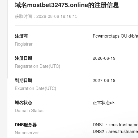
存储
天池大赛
能看、能想、能动手的多模
域名mostbet32475.online的注册信息
云解析DNS
解决方案免费试用 新老
电子合同
最高领取价值200元试用
安全
网络与CDN
AI 算法大赛
Qwen3-VL-Plus
获取时间
：
2026-08-06 19:16:15
畅捷通
大数据开发治理平台 Data
AI 产品 免费试用
网络
安全
云开发大赛
Tableau 订阅
1亿+ 大模型 tokens 和 
注册商
Fewmoretaps OU d/b/
可观测
入门学习赛
中间件
AI空中课堂在线直播课
云防火墙
140+云产品 免费试用
Registrar
大模型服务
上云与迁云
云原生的云上边界网络安全
产品新客免费试用，最长1
数据库
生态解决方案
注册日期
2026-06-19
千问AI平台-Token Plan
企业出海
大模型ACA认证体验
大数据计算
Registration Date(UTC)
助力企业全员 AI 认知与能
行业生态解决方案
政企业务
媒体服务
千问AI平台-模型体验
到期日期
2027-06-19
开发者生态解决方案
在线体验全尺寸、多种模态
Expiration Date(UTC)
企业服务与云通信
AI 开发和 AI 应用解决
Happy 系列大模型
域名与网站
域名状态
正常状态
ok
Domain Status
终端用户计算
DNS服务器
DNS
1
：
zeus.trustnam
Serverless
大模型解决方案
DNS
2
：
ares.trustnam
Nameserver
开发工具