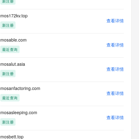
新注册
息提取
与 AI 智能体进行实时音视频通话
从文本、图片、视频中提取结构化的属性信息
构建支持视频理解的 AI 音视频实时通话应用
mos172kv.top
查看详情
t.diy 一步搞定创意建站
构建大模型应用的安全防护体系
新注册
通过自然语言交互简化开发流程,全栈开发支持
通过阿里云安全产品对 AI 应用进行安全防护
mosable.com
查看详情
最近查询
mosalut.asia
查看详情
新注册
mosanfactoring.com
查看详情
最近查询
mosasleeping.com
查看详情
新注册
mosbett.top