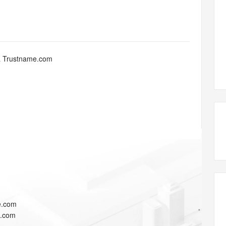
态智能体模型
旗舰 MoE 大模型，百万上下文与顶尖推理能力
图生视频，流
同享
万小智 AI 建站低至 15元/月
Qoder CN
AI 短剧/漫剧
云原生数据库 
快递物流查询
WordPress
成为服务伙
高校合作
点，立即开启云上创新
覆盖公网/内网、递归/权威、移动APP等全场景解析服务
送.CN域名，送备案服务码
基于千问大模型等，支持代码智能生成、研发智能问答
AI助力短剧
GLM-5.2
Wan2.7-T
Ubuntu
服务生态伙伴
视觉 Coding、空间感知、多模态思考等全面升级
1M上下文，专为长程任务能力而生
云工开物
企业应用
Works
Night Plan 支持 Qwen 3.8-Max
云原生大数据计算服务 MaxCompute
AI 办公
容器服务 Kub
NEW
Red Hat
30+ 款产品免费体验
Data Agent 驱动的一站式 Data+AI 开发治理平台
夜间 5 折，Qwen/Meoo/TokenPlan 客户专享
面向分析的企业级SaaS模式云数据仓库
AI智能应用
提供一站式管
科研合作
a Trustname.com
ERP
堂（旗舰版）
SUSE
智能客服
AI 应用构建
大模型原生
CRM
防护产品
2个月
自动承接线索
建站小程序
Qoder
大模型服务平台百炼-应用模版
OA 办公系统
HOT
NEW
面向真实软件
个人版上线、团队版降价；千问3.8-Max首发发尝鲜
丰富多元化的应用模版和解决方案
力提升
财税管理
模板建站
万有无界
大模型服务平台百炼-智能体
400电话
定制建站
的模型效果
灵活可视化地构建企业级 Agent
方案
广告营销
模板小程序
秒悟
人工智能平台 PAI
定制小程序
云端极速 AI 
新一代 AI 视频生成模型，深度适配广告营销等场景
AI Native 的算法工程平台，一站式完成建模、训练、推理服务部署
APP 开发
e.com
建站系统
e.com