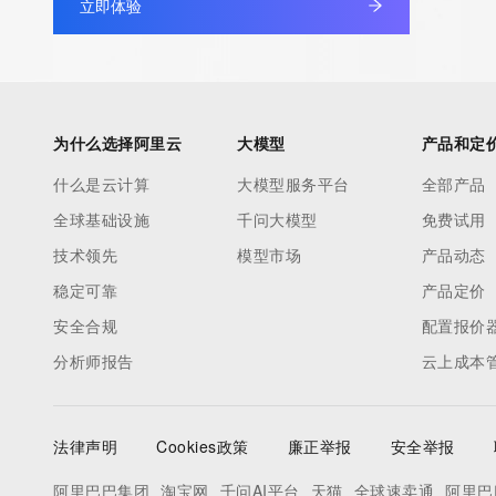
立即体验
under contract with the Internet Corporation for Assigned Nam
Numbers. Whois information from other top-level domains is p
a third-party under license to Tucows Registry.
This service is intended only for query-based access. By using 
为什么选择阿里云
大模型
产品和定
service, you agree that you will use any data presented only for
什么是云计算
大模型服务平台
全部产品
purposes and that, under no circumstances will you use (a) da
全球基础设施
千问大模型
免费试用
acquired for the purpose of allowing, enabling, or otherwise su
the transmission by e-mail, telephone, facsimile or other
技术领先
模型市场
产品动态
communications mechanism of mass  unsolicited, commercial a
稳定可靠
产品定价
or solicitations to entities other than your existing  customers; o
安全合规
配置报价
(b) this service to enable high volume, automated, electronic 
分析师报告
云上成本
that send queries or data to the systems of any Registrar or an
Registry except as reasonably necessary to register domain n
modify existing domain name registrations.
法律声明
Cookies政策
廉正举报
安全举报
Tucows Registry reserves the right to modify these terms at an
阿里巴巴集团
淘宝网
千问AI平台
天猫
全球速卖通
阿里巴