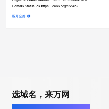
Domain Status: ok https://icann.org/epp#ok
Name Server: zeus.trustname.com
展开全部
Name Server: ares.trustname.com
DNSSEC: unsigned
URL of the ICANN RDDS Inaccuracy Complaint Form: https://ic
>>> Last update of WHOIS database: 2026-07-02T06:31:06.0
For more information on domain status codes, please visit http
The WHOIS information provided in this page has been redact
in compliance with ICANN's Temporary Specification for gTLD
Registration Data.
选域名，来万网
The data in this record is provided by Tucows Registry for info
purposes only, and it does not guarantee its accuracy. Tucows 
authoritative for whois information in top-level domains it opera