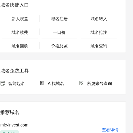
安全
畅自然，细节丰富
高表现力语音合成大模型，语音克隆听感自然
我要投诉
PolarDB
域名快捷入口
上云场景组合购
Milvus 弹性伸缩功能新增节
伴
漫剧创作，剧本、分镜、视频高效生成
100%兼容MySQL、PostgreSQL，兼容Oracle，支持集中和分布式
覆盖90%+业务场景，专享组合折扣价
点支持范围
2V
VPN
Fun-ASR
新人权益
域名注册
域名转入
文戏情感细腻自然，动作戏激烈拳拳到肉，实现更强表演能力
支持中英文自由切换，具备更强的噪声鲁棒性
ernetes 版 ACK
云聚AI 严选权益
AI 原生数据库服务发布
SSL 证书
，一键激活高效办公新体验
理容器应用的 K8s 服务
精选AI产品，从模型到应用全链提效
Agent 数据网关
域名续费
一口价
域名抢注
堡垒机
AI 用量加速计划
云原生数据库 PolarDB
应用
域名回购
价格总览
防火墙
域名查询
、识别商机，让客服更高效、服务更出色。
新老同享，达量后返
Agentic Database 发布
千问办公
主机安全
NEW
的智能体编程平台
一站式AI生产力平台
域名免费工具
AI 应用及服务市场
伶鹊
企业级人与Agent协作平台，接入和调度多个数字员工
智能客服平台，对话机器人、对话分析、智能外呼
智能起名
AI找域名
所属账号查询
AI 应用
大模型服务平台百炼 - 全妙
大模型
应用创作平台
多模态内容创作工具，已接入 DeepSeek
自然语言处理
推荐域名
数据标注
mlc-invest.com
机器学习
查看详情