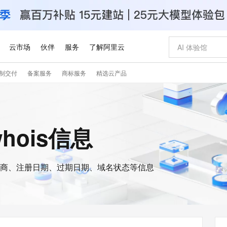
云市场
伙伴
服务
了解阿里云
制交付
备案服务
商标服务
精选云产品
AI 特惠
数据与 API
成为产品伙伴
企业增值服务
最佳实践
价格计算器
AI 场景体
基础软件
产品伙伴合
阿里云认证
市场活动
配置报价
大模型
自助选配和估算价格
新方式
睿译宝，AI翻译排版一步到位
智启 AI 普惠权益
产品生态集成认证中心
企业支持计划
云上春晚
域名与网站
千问官方 MaaS 平台，为开发者和 Agent 而生，新用户赠送 1 亿 + tokens 额度
Qwen Aud
AI Coding
阿里云Maa
2026 阿里云
云服务器 E
为企业打
数据集
Windows
大模型认证
模型
NEW
NEW
交付可用成果
值低价云产品抢先购
上传文档即自动完成翻译和格式还原
至高享 1亿+免费 tokens，加速 Al 应用落地
提供智能易用的域名与建站服务
智能编程，一键
安全可靠、
whois信息
产品生态伙伴
专家技术服务
云上奥运之旅
弹性计算合作
阿里云中企出
手机三要素
宝塔 Linux
全部认证
价格优势
有专属领域专家
GLM-5.2：长任务时代开源旗舰模型
阿里云 OPC 创新助力计划
千问大模型
即刻拥有 DeepS
AI 电商营销
对象存储 O
大模型
产品生态伙伴工作台
企业增值服务台
云栖战略参考
云存储合作计
云栖大会
身份实名认证
CentOS
训练营
推动算力普惠，释放技术红利
最高返9万
多领域专家智能体,一键组建 AI 虚拟交付团队
快速构建应用程序和网站，即刻迈出上云第一步
至高百万元 Token 补贴，加速一人公司成长
多元化、高性能、安全可靠的大模型服务
真正可用的 1M 上下文,一次完成代码全链路开发
轻松解锁专属 Dee
从图文生成到
云上的中国
数据库合作计
活动全景
短信
Docker
图片和
商、注册日期、过期日期、域名状态等信息
站式影视创作平台
Hermes Agent，打造自进化智能体
Token Plan 模型订阅计划
数字证书管理服务（原SSL证书）
5 分钟轻松部署
AI 广告创作
无影云电脑
企业成长
NEW
信息公告
看见新力量
云网络合作计
OCR 文字识别
JAVA
证享300元代金券
可视化编排打通从文字构思到成片全链路闭环
全托管，含MySQL、PostgreSQL、SQL Server、MariaDB多引擎
自主进化，持久记忆，越用越聪明
Qwen3.8-Max 首发尝鲜，限时加量 10 倍，夜间低至2折
实现全站HTTPS，呈现可信的WEB访问
图文、视频一
随时随地安
Kimi-K3
HappyHors
NEW
魔搭 Mode
loud
服务实践
官网公告
Kimi 最新旗舰模型，长程编程与推理利器
让文字生成流
金融模力时刻
Salesforce O
版
发票查验
全能环境
Claude Code + GStack 打造工程团队
千问办公，限时限量积分加倍
Qoder
低代码高效构
AI 建站
短信服务
型
NEW
作计划
计划
创新中心
魔搭 ModelSc
健康状态
理服务
让AI从“聊天伙伴”进化为能干活的“数字员工”
安装技能 GStack，拥有专属 AI 工程团队
你的AI工作搭子，覆盖日常办公高频场景
面向真实软件的智能体编程平台
0 代码专业建
客户案例
天气预报查询
操作系统
Deepseek-v4-pro
HappyHors
态合作计划