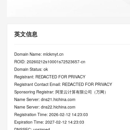
快速部署 Dify，高效搭建 
迁移与运维管理
10 分钟在聊天系统中增加
专有云
英文信息
Domain Name: mlckmyt.cn
ROID: 20260212s10001s72523657-cn
Domain Status: ok
Registrant: REDACTED FOR PRIVACY
Registrant Contact Email: REDACTED FOR PRIVACY
Sponsoring Registrar: 阿里云计算有限公司（万网）
Name Server: dns21.hichina.com
Name Server: dns22.hichina.com
Registration Time: 2026-02-12 14:23:03
Expiration Time: 2027-02-12 14:23:03
DNSSEC: unsigned