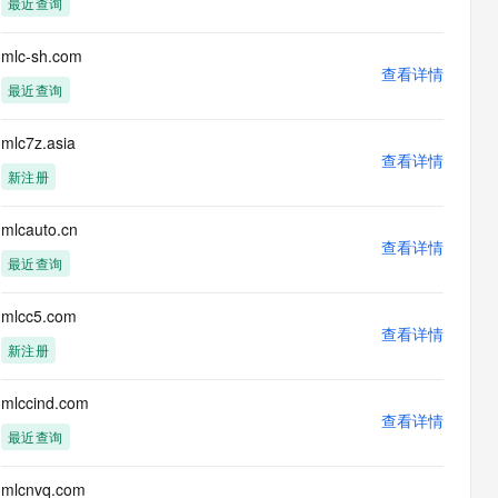
最近查询
息提取
与 AI 智能体进行实时音视频通话
从文本、图片、视频中提取结构化的属性信息
构建支持视频理解的 AI 音视频实时通话应用
mlc-sh.com
查看详情
t.diy 一步搞定创意建站
构建大模型应用的安全防护体系
最近查询
通过自然语言交互简化开发流程,全栈开发支持
通过阿里云安全产品对 AI 应用进行安全防护
mlc7z.asia
查看详情
新注册
mlcauto.cn
查看详情
最近查询
mlcc5.com
查看详情
新注册
mlccind.com
查看详情
最近查询
mlcnvq.com