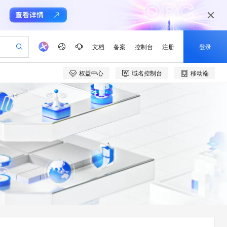
文档
备案
控制台
注册
登录
权益中心
域名控制台
移动端
验
作计划
器
AI 活动
专业服务
服务伙伴合作计划
开发者社区
加入我们
产品动态
服务平台百炼
阿里云 OPC 创新助力计划
一站式生成采购清单，支持单品或批量购买
io：打造专属 AI 语音助手
S产品伙伴计划（繁花）
峰会
CS
造的大模型服务与应用开发平台
一句话生成原生可编辑精美 PPT 文稿
AI 生产力先锋
Al MaaS 服务伙伴赋能合作
域名
博文
Careers
至高可申请百万元
Qwen3.8-Max 模型上线
开启高性价比 AI 编程新体验
弹性可伸缩的云计算服务
Qwen-Audio-3.0-Realtime 端到端实时语音角色扮演
输入一句话想法, 轻松生成专业的 PPT
先锋实践拓展 AI 生产力的边界
Token 补贴，五大权
计划
海大会
伙伴信用分合作计划
商标
问答
社会招聘
益加速 OPC 成功
eek-V4-Pro
SS
一键部署幻兽帕鲁游戏服务器
飞天发布时刻
HOT
Open Search 向量检索版支
划
备案
电子书
校园招聘
pSeek-V4-Pro
视频创作，一键激活电商全链路生产力
稳定、安全、高性价比、高性能的云存储服务
一键购买专属联机服务器，轻松开启游戏
所见，即是所愿
持视频检索 Pipeline 功能
更多支持
划
公司注册
镜像站
视频生成
语音识别与合成
专属 QwenPaw
漫剧工坊：一站式动画创作平台
AI 实训营
HOT
应用身份服务 (IDaaS)
合作伙伴培训与认证
划
上云迁移
站生成，高效打造优质广告素材
全接入的云上超级电脑
从聊天伙伴进化为能主动干活的本地数字员工
快速生产连贯的高质量长漫剧
从基础到进阶，Agent 创客手把手教你
OpenClaw 管理能力上线
e-1.1-T2V
Qwen3-TTS-Flash
lScope
我要反馈
查询合作伙伴
畅细腻的高质量视频
离线语音合成大模型，多语言方言自适应，低延迟高稳定
n Alibaba Cloud ISV 合作
代维服务
建企业门户网站
10 分钟搭建微信、支付宝小程序
MaxCompute MaxFrame 提
创新加速
ope
登录合作伙伴管理后台
我要建议
站，无忧落地极速上线
以可视化方式快速构建移动和 PC 门户网站
国内短信简单易用，安全可靠，秒级触达，全球覆盖200+国家和地区。
高效部署网站，快速应用到小程序
供自动弹性内存功能
e-1.1-I2V
Cosyvoice-V3-Flash