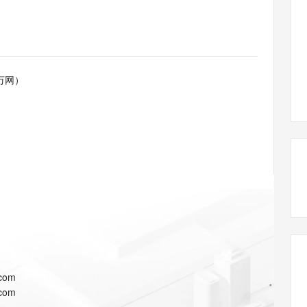
态智能体模型
旗舰 MoE 大模型，百万上下文与顶尖推理能力
图生视频，流
同享
万小智 AI 建站低至 15元/月
Qoder CN
AI 短剧/漫剧
云原生数据库 
快递物流查询
WordPress
成为服务伙
高校合作
点，立即开启云上创新
覆盖公网/内网、递归/权威、移动APP等全场景解析服务
送.CN域名，送备案服务码
基于千问大模型等，支持代码智能生成、研发智能问答
AI助力短剧
GLM-5.2
Wan2.7-T
Ubuntu
服务生态伙伴
视觉 Coding、空间感知、多模态思考等全面升级
1M上下文，专为长程任务能力而生
云工开物
企业应用
Works
Night Plan 支持 Qwen 3.8-Max
云原生大数据计算服务 MaxCompute
AI 办公
容器服务 Kub
NEW
Red Hat
30+ 款产品免费体验
Data Agent 驱动的一站式 Data+AI 开发治理平台
夜间 5 折，Qwen/Meoo/TokenPlan 客户专享
面向分析的企业级SaaS模式云数据仓库
AI智能应用
提供一站式管
科研合作
万网）
ERP
堂（旗舰版）
SUSE
智能客服
AI 应用构建
大模型原生
CRM
防护产品
2个月
自动承接线索
建站小程序
Qoder
大模型服务平台百炼-应用模版
OA 办公系统
HOT
NEW
面向真实软件
个人版上线、团队版降价；千问3.8-Max首发发尝鲜
丰富多元化的应用模版和解决方案
力提升
财税管理
模板建站
万有无界
大模型服务平台百炼-智能体
400电话
定制建站
的模型效果
灵活可视化地构建企业级 Agent
方案
广告营销
模板小程序
秒悟
人工智能平台 PAI
定制小程序
云端极速 AI 
新一代 AI 视频生成模型，深度适配广告营销等场景
AI Native 的算法工程平台，一站式完成建模、训练、推理服务部署
APP 开发
.com
建站系统
.com