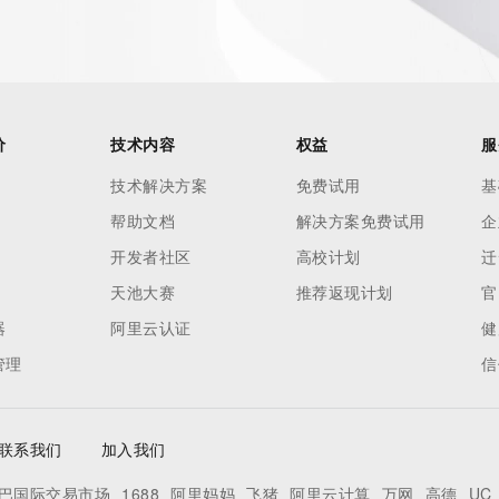
价
技术内容
权益
服
技术解决方案
免费试用
基
帮助文档
解决方案免费试用
企
开发者社区
高校计划
迁
天池大赛
推荐返现计划
官
器
阿里云认证
健
管理
信
联系我们
加入我们
巴国际交易市场
1688
阿里妈妈
飞猪
阿里云计算
万网
高德
UC