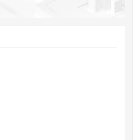
AI 应用
10分钟微调：让0.6B模型媲美235B模
多模态数据信
型
依托云原生高可用架构,实现Dify私有化部署
用1%尺寸在特定领域达到大模型90%以上效果
一个 AI 助手
超强辅助，Bol
即刻拥有 DeepSeek-R1 满血版
在企业官网、通讯软件中为客户提供 AI 客服
多种方案随心选，轻松解锁专属 DeepSeek