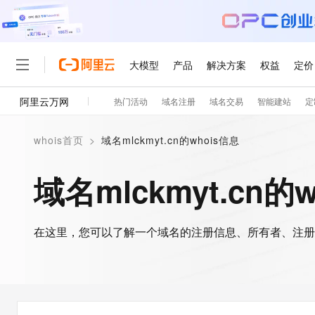
大模型
产品
解决方案
权益
定价
阿里云万网
热门活动
域名注册
域名交易
智能建站
定
大模型
产品
解决方案
权益
定价
云市场
伙伴
服务
了解阿里云
精选产品
精选解决方案
普惠上云
产品定价
精选商城
成为销售伙伴
售前咨询
为什么选择阿里云
千问AI平台
whois首页
>
域名mlckmyt.cn的whois信息
了解云产品的定价详情
大模型服务平台百炼
千问办公，解锁你的工作
普惠上云 官方力荐
分销伙伴
在线服务
网站建设
什么是云计算
大
大模型服务与应用平台
企业级Agent产品，直接
云服务器38元/年起，超
域名mlckmyt.cn的
咨询伙伴
多端小程序
技术领先
云上成本管理
售后服务
轻量应用服务器
Agency Agents：拥
官方推荐返现计划
大模型
精选产品
精选解决方案
Salesforce 国际版订阅
稳定可靠
管理和优化成本
推荐新用户得奖励，单订单
销售伙伴合作计划
自助服务
友盟天域
安全合规
人工智能与机器学习
AI
文本生成
在这里，您可以了解一个域名的注册信息、所有者、注册
云数据库 RDS
HappyHorse 打造一
云工开物
无影生态合作计划
在线服务
观测云
分析师报告
高校专属算力普惠，学生认
计算
互联网应用开发
Qwen3.8-Max
HOT
Salesforce On Alibaba C
工单服务
智能体时代全能旗舰模型
Tuya 物联网平台阿里云
研究报告与白皮书
人工智能平台 PAI
快速拥有专属 OpenClaw
大模
Consulting Partner 合
大数据
容器
免费试用
短信专区
一站式AI开发、训练和推
蓝凌 OA
Qwen3.7-Plus
AI 大模型销售与服务生
现代化应用