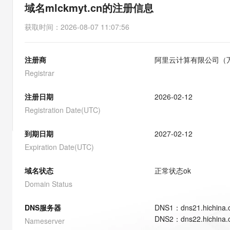
存储
天池大赛
能看、能想、能动手的多模
域名mlckmyt.cn的注册信息
云解析DNS
解决方案免费试用 新老
电子合同
最高领取价值200元试用
安全
网络与CDN
AI 算法大赛
Qwen3-VL-Plus
获取时间
：
2026-08-07 11:07:56
畅捷通
大数据开发治理平台 Data
AI 产品 免费试用
网络
安全
云开发大赛
Tableau 订阅
1亿+ 大模型 tokens 和 
注册商
阿里云计算有限公司（
可观测
入门学习赛
中间件
AI空中课堂在线直播课
云防火墙
140+云产品 免费试用
Registrar
大模型服务
上云与迁云
云原生的云上边界网络安全
产品新客免费试用，最长1
数据库
生态解决方案
注册日期
2026-02-12
千问AI平台-Token Plan
企业出海
大模型ACA认证体验
大数据计算
Registration Date(UTC)
助力企业全员 AI 认知与能
行业生态解决方案
政企业务
媒体服务
千问AI平台-模型体验
到期日期
2027-02-12
开发者生态解决方案
在线体验全尺寸、多种模态
Expiration Date(UTC)
企业服务与云通信
AI 开发和 AI 应用解决
Happy 系列大模型
域名与网站
域名状态
正常状态
ok
Domain Status
终端用户计算
DNS服务器
DNS
1
：
dns21.hichina
Serverless
大模型解决方案
DNS
2
：
dns22.hichina
Nameserver
开发工具